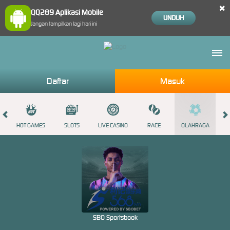
×
QQ289 Aplikasi Mobile
UNDUH
Jangan tampilkan lagi hari ini
Daftar
Masuk
HOT GAMES
SLOTS
LIVE CASINO
RACE
OLAHRAGA
CRA
SBO Sportsbook