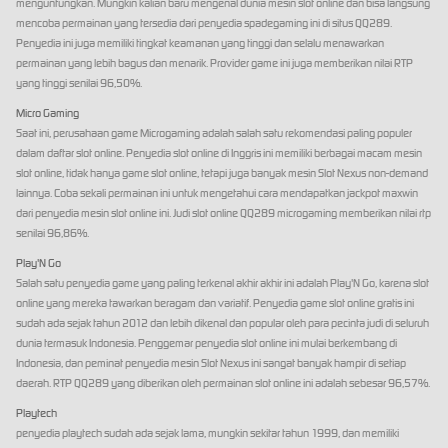
menguntungkan. Mungkin kalian baru mengenal dunia mesin slot online dan bisa langsung
mencoba permainan yang tersedia dari penyedia spadegaming ini di situs QQ289.
Penyedia ini juga memiliki tingkat keamanan yang tinggi dan selalu menawarkan
permainan yang lebih bagus dan menarik. Provider game ini juga memberikan nilai RTP
yang tinggi senilai 96,50%.
Micro Gaming
Saat ini, perusahaan game Microgaming adalah salah satu rekomendasi paling populer
dalam daftar slot online. Penyedia slot online di Inggris ini memiliki berbagai macam mesin
slot online, tidak hanya game slot online, tetapi juga banyak mesin Slot Nexus non-demand
lainnya. Coba sekali permainan ini untuk mengetahui cara mendapatkan jackpot maxwin
dari penyedia mesin slot online ini. Judi slot online QQ289 microgaming memberikan nilai rtp
senilai 96,86%.
Play'N Go
Salah satu penyedia game yang paling terkenal akhir akhir ini adalah Play'N Go, karena slot
online yang mereka tawarkan beragam dan variatif. Penyedia game slot online gratis ini
sudah ada sejak tahun 2012 dan lebih dikenal dan popular oleh para pecinta judi di seluruh
dunia termasuk Indonesia. Penggemar penyedia slot online ini mulai berkembang di
Indonesia, dan peminat penyedia mesin Slot Nexus ini sangat banyak hampir di setiap
daerah. RTP QQ289 yang diberikan oleh permainan slot online ini adalah sebesar 96,57%.
Playtech
penyedia playtech sudah ada sejak lama, mungkin sekitar tahun 1999, dan memiliki