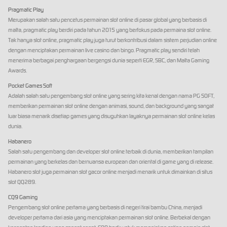
Pragmatic Play
Merupakan salah satu pencetus permainan slot online di pasar global yang berbasis di
malta, pragmatic play berdiri pada tahun 2015 yang berfokus pada permaina slot online.
Tak hanya slot online, pragmatic play juga turut berkontribusi dalam sistem perjudian online
dengan menciptakan permainan live casino dan bingo. Pragmatic play sendiri telah
menerima berbagai penghargaan bergengsi dunia seperti EGR, SBC, dan Malta Gaming
Awards.
Pocket Games Soft
Adalah salah satu pengembang slot online yang sering kita kenal dengan nama PG SOFT,
memberikan permainan slot online dengan animasi, sound, dan background yang sangat
luar biasa menarik disetiap games yang disuguhkan layaknya permainan slot online kelas
dunia.
Habanero
Salah satu pengembang dan developer slot online terbaik di dunia, memberikan tampilan
permainan yang berkelas dan bernuansa european dan oriental di game yang di release.
Habanero slot juga permainan slot gacor online menjadi menarik untuk dimainkan di situs
slot QQ289.
CQ9 Gaming
Pengembang slot online pertama yang berbasis di negeri tirai bambu China, menjadi
developer pertama dari asia yang menciptakan permainan slot online. Berbekal dengan