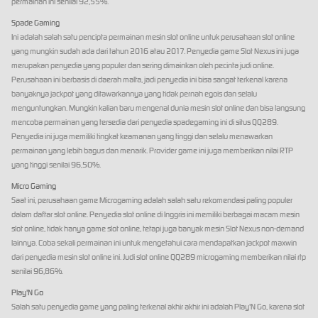
permainan ini senilai 92,55%.
Spade Gaming
Ini adalah salah satu pencipta permainan mesin slot online untuk perusahaan slot online
yang mungkin sudah ada dari tahun 2016 atau 2017. Penyedia game Slot Nexus ini juga
merupakan penyedia yang populer dan sering dimainkan oleh pecinta judi online.
Perusahaan ini berbasis di daerah malta, jadi penyedia ini bisa sangat terkenal karena
banyaknya jackpot yang ditawarkannya yang tidak pernah egois dan selalu
menguntungkan. Mungkin kalian baru mengenal dunia mesin slot online dan bisa langsung
mencoba permainan yang tersedia dari penyedia spadegaming ini di situs QQ289.
Penyedia ini juga memiliki tingkat keamanan yang tinggi dan selalu menawarkan
permainan yang lebih bagus dan menarik. Provider game ini juga memberikan nilai RTP
yang tinggi senilai 96,50%.
Micro Gaming
Saat ini, perusahaan game Microgaming adalah salah satu rekomendasi paling populer
dalam daftar slot online. Penyedia slot online di Inggris ini memiliki berbagai macam mesin
slot online, tidak hanya game slot online, tetapi juga banyak mesin Slot Nexus non-demand
lainnya. Coba sekali permainan ini untuk mengetahui cara mendapatkan jackpot maxwin
dari penyedia mesin slot online ini. Judi slot online QQ289 microgaming memberikan nilai rtp
senilai 96,86%.
Play'N Go
Salah satu penyedia game yang paling terkenal akhir akhir ini adalah Play'N Go, karena slot