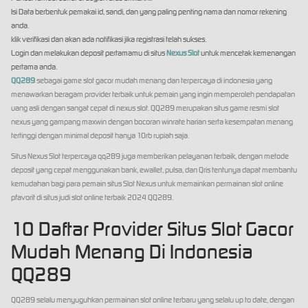
Isi Data berbentuk pemakai id, sandi, dan yang paling penting nama dan nomor rekening
anda.
klik verifikasi dan akan ada notifikasi jika registrasi telah sukses.
Login dan melakukan deposit pertamamu di situs
Nexus Slot
untuk mencetak kemenangan
pertama anda.
QQ289
sebagai game slot gacor mudah menang dan terpercaya di indonesia yang
menawarkan beragam provider terbaik untuk pemain yang ingin memperoleh pendapatan
uang asli dengan sangat cepat di nexus slot. QQ289 merupakan situs game resmi slot
nexus yang gampang maxwin dengan bocoran winrate harian serta kesempatan menang
tertinggi dengan minimal deposit hanya 10rb rupiah saja.
Situs Nexus Slot terpercaya qq289 juga memberikan pelayanan terbaik, dengan metode
deposit yang cepat menggunakan bank, ewallet, pulsa, dan Qris tentunya dapat membantu
kemudahan bagi para pemain situs Slot Nexus untuk memainkan permainan slot online
pfavorit di situs judi slot online terbaik 2024 QQ289.
10 Daftar Provider Situs Slot Gacor
Mudah Menang Di Indonesia
QQ289
QQ289 selalu menyuguhkan permainan slot online terbaru yang selalu up to date, dengan