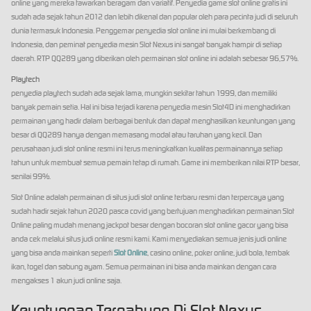
online yang mereka tawarkan beragam dan variatif. Penyedia game slot online gratis ini
sudah ada sejak tahun 2012 dan lebih dikenal dan popular oleh para pecinta judi di seluruh
dunia termasuk Indonesia. Penggemar penyedia slot online ini mulai berkembang di
Indonesia, dan peminat penyedia mesin Slot Nexus ini sangat banyak hampir di setiap
daerah. RTP QQ289 yang diberikan oleh permainan slot online ini adalah sebesar 96,57%.
Playtech
penyedia playtech sudah ada sejak lama, mungkin sekitar tahun 1999, dan memiliki
banyak pemain setia. Hal ini bisa terjadi karena penyedia mesin Slot4D ini menghadirkan
permainan yang hadir dalam berbagai bentuk dan dapat menghasilkan keuntungan yang
besar di QQ289 hanya dengan memasang modal atau taruhan yang kecil. Dan
perusahaan judi slot online resmi ini terus meningkatkan kualitas permainannya setiap
tahun untuk membuat semua pemain tetap di rumah. Game ini memberikan nilai RTP besar,
senilai 99%.
Slot Online adalah permainan di situs judi slot online terbaru resmi dan terpercaya yang
sudah hadir sejak tahun 2020 pasca covid yang bertujuan menghadirkan permainan Slot
Online paling mudah menang jackpot besar dengan bocoran slot online gacor yang bisa
anda cek melalui situs judi online resmi kami. Kami menyediakan semua jenis judi online
yang bisa anda mainkan seperti
Slot Online
, casino online, poker online, judi bola, tembak
ikan, togel dan sabung ayam. Semua permainan ini bisa anda mainkan dengan cara
mengakses 1 akun judi online saja.
Keuntungan Tergabung Di Slot Nexus