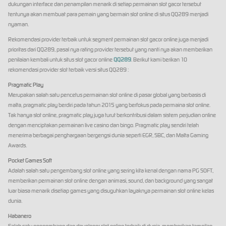
dukungan interface dan penampilan menarik di setiap permainan slot gacor tersebut
tentunya akan membuat para pemain yang bermain slot online di situs QQ289 menjadi
nyaman.
Rekomendasi provider terbaik untuk segment permainan slot gacor online juga menjadi
prioritas dari QQ289, pasal nya rating provider tersebut yang nanti nya akan memberikan
penilaian kembali untuk situs slot gacor online
QQ289
. Berikut kami berikan 10
rekomendasi provider slot terbaik versi situs QQ289 :
Pragmatic Play
Merupakan salah satu pencetus permainan slot online di pasar global yang berbasis di
malta, pragmatic play berdiri pada tahun 2015 yang berfokus pada permaina slot online.
Tak hanya slot online, pragmatic play juga turut berkontribusi dalam sistem perjudian online
dengan menciptakan permainan live casino dan bingo. Pragmatic play sendiri telah
menerima berbagai penghargaan bergengsi dunia seperti EGR, SBC, dan Malta Gaming
Awards.
Pocket Games Soft
Adalah salah satu pengembang slot online yang sering kita kenal dengan nama PG SOFT,
memberikan permainan slot online dengan animasi, sound, dan background yang sangat
luar biasa menarik disetiap games yang disuguhkan layaknya permainan slot online kelas
dunia.
Habanero
Salah satu pengembang dan developer slot online terbaik di dunia, memberikan tampilan