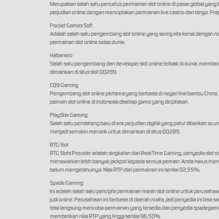
Merupakan salah satu pencetus permainan slot online di pasar global yang be
perjudian online dengan menciptakan permainan live casino dan bingo. Pra
Pocket Games Soft
Adalah salah satu pengembang slot online yang sering kita kenal dengan 
permainan slot online kelas dunia.
Habanero
Salah satu pengembang dan developer slot online terbaik di dunia, member
dimainkan di situs slot QQ289.
CQ9 Gaming
Pengembang slot online pertama yang berbasis di negeri tirai bambu China
pemain slot online di indonesia disetiap game yang diciptakan.
PlayStar Gaming
Salah satu pendatang baru di era perjudian digital yang patut diberikan 
menjadi semakin menarik untuk dimainkan di situs QQ289.
RTG Slot
RTG Slots Provider adalah singkatan dari Real Time Gaming, penyedia slot o
menawarkan lebih banyak jackpot kepada semua pemain. Anda harus menco
belum mengetahuinya. Nilai RTP dari permainan ini senilai 92,55%.
Spade Gaming
Ini adalah salah satu pencipta permainan mesin slot online untuk perusah
judi online. Perusahaan ini berbasis di daerah malta, jadi penyedia ini b
bisa langsung mencoba permainan yang tersedia dari penyedia spadegaming 
memberikan nilai RTP yang tinggi senilai 96,50%.