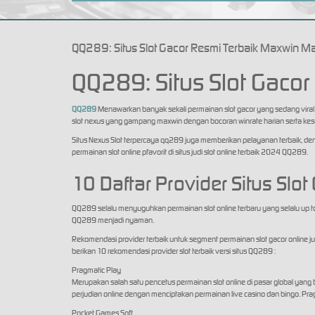
QQ289: Situs Slot Gacor Resmi Terbaik Maxwin Ma
QQ289: Situs Slot Gacor
QQ289
Menawarkan banyak sekali permainan slot gacor yang sedang viral
slot nexus yang gampang maxwin dengan bocoran winrate harian serta kes
Situs Nexus Slot terpercaya qq289 juga memberikan pelayanan terbaik, d
permainan slot online pfavorit di situs judi slot online terbaik 2024 QQ289.
10 Daftar Provider Situs S
QQ289 selalu menyuguhkan permainan slot online terbaru yang selalu up to
QQ289 menjadi nyaman.
Rekomendasi provider terbaik untuk segment permainan slot gacor online jug
berikan 10 rekomendasi provider slot terbaik versi situs QQ289 :
Pragmatic Play
Merupakan salah satu pencetus permainan slot online di pasar global yang be
perjudian online dengan menciptakan permainan live casino dan bingo. Pra
Pocket Games Soft