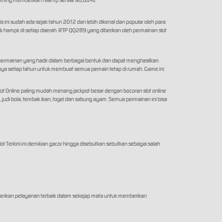
is ini sudah ada sejak tahun 2012 dan lebih dikenal dan popular oleh para
ak hampir di setiap daerah. RTP QQ289 yang diberikan oleh permainan slot
an permainan yang hadir dalam berbagai bentuk dan dapat menghasilkan
nya setiap tahun untuk membuat semua pemain tetap di rumah. Game ini
Slot Online paling mudah menang jackpot besar dengan bocoran slot online
ne, judi bola, tembak ikan, togel dan sabung ayam. Semua permainan ini bisa
lot Terkini ini demikian gacor hingga disebutkan sebutkan sebagai salah
berikan pelayanan terbaik dalam sekejap mata untuk memberikan