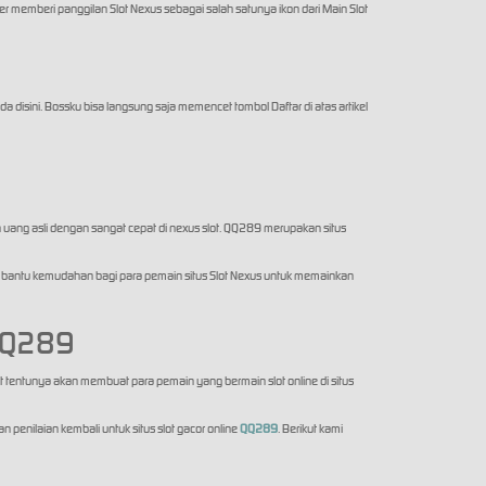
r memberi panggilan Slot Nexus sebagai salah satunya ikon dari Main Slot
disini. Bossku bisa langsung saja memencet tombol Daftar di atas artikel
ang asli dengan sangat cepat di nexus slot. QQ289 merupakan situs
embantu kemudahan bagi para pemain situs Slot Nexus untuk memainkan
 QQ289
t tentunya akan membuat para pemain yang bermain slot online di situs
 penilaian kembali untuk situs slot gacor online
QQ289
. Berikut kami