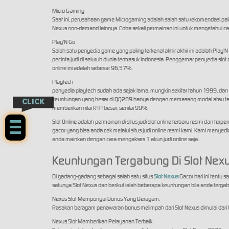
Micro Gaming
Saat ini, perusahaan game Microgaming adalah salah satu rekomendasi paling 
Nexus non-demand lainnya. Coba sekali permainan ini untuk mengetahui cara
Play'N Go
Salah satu penyedia game yang paling terkenal akhir akhir ini adalah Play'N
pecinta judi di seluruh dunia termasuk Indonesia. Penggemar penyedia slot
online ini adalah sebesar 96,57%.
Playtech
penyedia playtech sudah ada sejak lama, mungkin sekitar tahun 1999, dan 
keuntungan yang besar di QQ289 hanya dengan memasang modal atau taruhan
CLICK
memberikan nilai RTP besar, senilai 99%.
Slot Online adalah permainan di situs judi slot online terbaru resmi dan 
gacor yang bisa anda cek melalui situs judi online resmi kami. Kami menyed
anda mainkan dengan cara mengakses 1 akun judi online saja.
Keuntungan Tergabung Di Slot Nexu
Di gadang-gadang sebagai salah satu situs
Slot Nexus
Gacor hari ini tentu 
satunya Slot Nexus dan berikut ialah beberapa keuntungan bila anda tergabun
Nexus Slot Mempunyai Bonus Yang Beragam.
Rasakan beragam penawaran bonus melimpah dari Slot Nexus dimulai dari b
Nexus Slot Memberikan Pelayanan Terbaik.