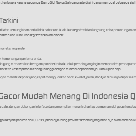
 tentu saja karena gacornya Demo Slot Nexus Sah yang ada di sini yang membuat beberapa slotte
erkini
 atas kemungkinan anda tidak sabar untuk lakukan registrasi dan langsung coba peruntungan anda 
rtama untuk lakukan registrasi silakan dibaca :
mor rekening anda.
k kemenangan pertama anda.
ia yang menawarkan beragam provider terbaik untuk pemain yang ingin memperoleh pendapatan u
n serta kesempatan menang tertinggi dengan minimal deposit hanya 10rb rupiah saja.
engan metode deposit yang cepat menggunakan bank, ewallet, pulsa, dan Qris tentunya dapat m
lot Gacor Mudah Menang Di Indonesia
 date, dengan dukungan interface dan penampilan menarik di setiap permainan slot gacor tersebu
a menjadi prioritas dari QQ289, pasal nya rating provider tersebut yang nanti nya akan memberikan