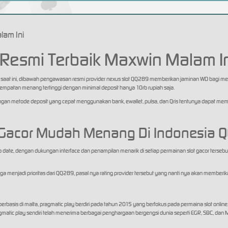
lam Ini
 Resmi Terbaik Maxwin Malam I
 saat ini, dibawah pengawasan resmi provider nexus slot QQ289 memberikan jaminan WD bagi me
empatan menang tertinggi dengan minimal deposit hanya 10rb rupiah saja.
engan metode deposit yang cepat menggunakan bank, ewallet, pulsa, dan Qris tentunya dapat m
lot Gacor Mudah Menang Di Indonesia
 date, dengan dukungan interface dan penampilan menarik di setiap permainan slot gacor tersebu
a menjadi prioritas dari QQ289, pasal nya rating provider tersebut yang nanti nya akan memberikan
rbasis di malta, pragmatic play berdiri pada tahun 2015 yang berfokus pada permaina slot online. 
gmatic play sendiri telah menerima berbagai penghargaan bergengsi dunia seperti EGR, SBC, dan