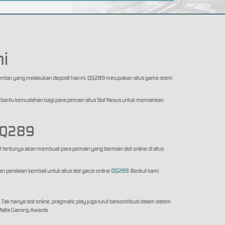
ni
mber yang melakukan deposit hari ini. QQ289 merupakan situs game resmi
embantu kemudahan bagi para pemain situs Slot Nexus untuk memainkan
 QQ289
t tentunya akan membuat para pemain yang bermain slot online di situs
 penilaian kembali untuk situs slot gacor online
QQ289
. Berikut kami
Tak hanya slot online, pragmatic play juga turut berkontribusi dalam sistem
 Malta Gaming Awards.