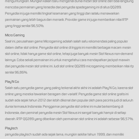
menguntungkan. Mungkin kalian baru mengenal dunia mesin slot online dan bisa langsung
mencoba permainan yang tersedia dari penyedia spadegaming ini di situs QQ289.
Penyedia ini juga memiliki tingkat keamanan yang tinggi dan selalu menawarkan
permainan yang lebih bagus dan menarik. Provider game ini juga memberikan nilai RTP
yang tinggi senilai 96,50%.
Micro Gaming
Saat ini, perusahaan game Microgaming adalah salah satu rekomendasi paling populer
dalam daftar slot online. Penyedia slot online di Inggris ini memiliki berbagai macam mesin
slot online, tidak hanya game slot online, tetapi juga banyak mesin Slot Nexus non-demand
lainnya. Coba sekali permainan ini untuk mengetahui cara mendapatkan jackpot maxwin
dari penyedia mesin slot online ini. Judi slot online QQ289 microgaming memberikan nilai rtp
senilai 96,86%.
Play'N Go
Salah satu penyedia game yang paling terkenal akhir akhir ini adalah Play'N Go, karena slot
online yang mereka tawarkan beragam dan variatif. Penyedia game slot online gratis ini
sudah ada sejak tahun 2012 dan lebih dikenal dan popular oleh para pecinta judi di seluruh
dunia termasuk Indonesia. Penggemar penyedia slot online ini mulai berkembang di
Indonesia, dan peminat penyedia mesin Slot Nexus ini sangat banyak hampir di setiap
daerah. RTP QQ289 yang diberikan oleh permainan slot online ini adalah sebesar 96,57%.
Playtech
penyedia playtech sudah ada sejak lama, mungkin sekitar tahun 1999, dan memiliki