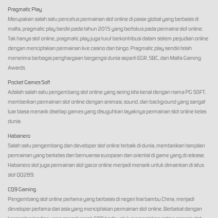
Pragmatic Play
Merupakan salah satu pencetus permainan slot online di pasar global yang berbasis di
malta, pragmatic play berdiri pada tahun 2015 yang berfokus pada permaina slot online.
Tak hanya slot online, pragmatic play juga turut berkontribusi dalam sistem perjudian online
dengan menciptakan permainan live casino dan bingo. Pragmatic play sendiri telah
menerima berbagai penghargaan bergengsi dunia seperti EGR, SBC, dan Malta Gaming
Awards.
Pocket Games Soft
Adalah salah satu pengembang slot online yang sering kita kenal dengan nama PG SOFT,
memberikan permainan slot online dengan animasi, sound, dan background yang sangat
luar biasa menarik disetiap games yang disuguhkan layaknya permainan slot online kelas
dunia.
Habanero
Salah satu pengembang dan developer slot online terbaik di dunia, memberikan tampilan
permainan yang berkelas dan bernuansa european dan oriental di game yang di release.
Habanero slot juga permainan slot gacor online menjadi menarik untuk dimainkan di situs
slot QQ289.
CQ9 Gaming
Pengembang slot online pertama yang berbasis di negeri tirai bambu China, menjadi
developer pertama dari asia yang menciptakan permainan slot online. Berbekal dengan