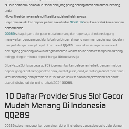
Isi Data berbentuk pemakai id, sandi, dan yang paling penting nama dan nomor rekening
anda.
klik verifikasi dan akan ada notifikasi jika registrasi telah sukses.
Login dan melakukan deposit pertamamu di situs
Nexus Slot
untuk mencetak kemenangan
pertama anda.
QQ289
sebagai game slot gacor mudah menang dan terpercaya di indonesia yang
menawarkan beragam provider terbaik untuk pemain yang ingin memperoleh pendapatan
uang asli dengan sangat cepat di nexus slot. QQ289 merupakan situs game resmi slot
nexus yang gampang maxwin dengan bocoran winrate harian serta kesempatan menang
tertinggi dengan minimal deposit hanya 10rb rupiah saja.
Situs Nexus Slot terpercaya qq289 juga memberikan pelayanan terbaik, dengan metode
deposit yang cepat menggunakan bank, ewallet, pulsa, dan Qris tentunya dapat membantu
kemudahan bagi para pemain situs Slot Nexus untuk memainkan permainan slot online
pfavorit di situs judi slot online terbaik 2024 QQ289.
10 Daftar Provider Situs Slot Gacor
Mudah Menang Di Indonesia
QQ289
QQ289 selalu menyuguhkan permainan slot online terbaru yang selalu up to date, dengan