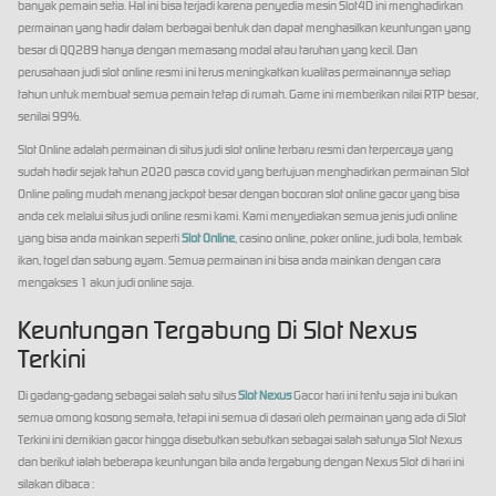
banyak pemain setia. Hal ini bisa terjadi karena penyedia mesin Slot4D ini menghadirkan
permainan yang hadir dalam berbagai bentuk dan dapat menghasilkan keuntungan yang
besar di QQ289 hanya dengan memasang modal atau taruhan yang kecil. Dan
perusahaan judi slot online resmi ini terus meningkatkan kualitas permainannya setiap
tahun untuk membuat semua pemain tetap di rumah. Game ini memberikan nilai RTP besar,
senilai 99%.
Slot Online adalah permainan di situs judi slot online terbaru resmi dan terpercaya yang
sudah hadir sejak tahun 2020 pasca covid yang bertujuan menghadirkan permainan Slot
Online paling mudah menang jackpot besar dengan bocoran slot online gacor yang bisa
anda cek melalui situs judi online resmi kami. Kami menyediakan semua jenis judi online
yang bisa anda mainkan seperti
Slot Online
, casino online, poker online, judi bola, tembak
ikan, togel dan sabung ayam. Semua permainan ini bisa anda mainkan dengan cara
mengakses 1 akun judi online saja.
Keuntungan Tergabung Di Slot Nexus
Terkini
Di gadang-gadang sebagai salah satu situs
Slot Nexus
Gacor hari ini tentu saja ini bukan
semua omong kosong semata, tetapi ini semua di dasari oleh permainan yang ada di Slot
Terkini ini demikian gacor hingga disebutkan sebutkan sebagai salah satunya Slot Nexus
dan berikut ialah beberapa keuntungan bila anda tergabung dengan Nexus Slot di hari ini
silakan dibaca :