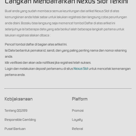
Langkah Mendaftarkan Nexus Slot Terkini
Buat anda yang sudah membaca semua keuntungan dari artikel Nexus Slot di atas
kemungkinan anda tidak sabar untuk lakukan registrasi dan langsung coba peruntungan
anda disini. Bossku bisa langsung saja memencet tombol Daftar di atas artikel ini
selanjutnya isi beberapa data yang ada berikut ialah beberapa langkah pertama untuk
lakukan registrasi silakan dibaca :
Pencet tombol daftar di bagian atas artikel Ini.
Isi Data berbentuk pemakai id, sandi, dan yang paling penting nama dan nomor rekening
anda.
klik verifikasi dan akan ada notifikasi jika registrasi telah sukses.
Login dan melakukan deposit pertamamu di situs
Nexus Slot
untuk mencetak kemenangan
pertama anda.
Kebijaksanaan
Platform
Tentang QQ289
Promosi
Responsible Gambling
Loyalty
Pusat Bantuan
Referral