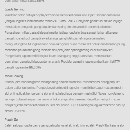
permainan ini senilai 92,55%.
Spade Gaming
Ini adalah salah satu pencipta permainan mesin slot online untuk perusahaan slot online
yang mungkin sudah ada dari tahun 2016 atau 2017. Penyedia game Slot Nexus ini juga
merupakan penyedia yang populer dan sering dimainkan oleh pecinta judi online.
Perusahaan ini berbasis di daerah malta, jadi penyedia ini bisa sangat terkenal karena
banyaknya jackpot yang ditawarkannya yang tidak pernah egois dan selalu
menguntungkan. Mungkin kalian baru mengenal dunia mesin slot online dan bisa langsung
mencoba permainan yang tersedia dari penyedia spadegaming ini di situs QQ289.
Penyedia ini juga memiliki tingkat keamanan yang tinggi dan selalu menawarkan
permainan yang lebih bagus dan menarik. Provider game ini juga memberikan nilai RTP
yang tinggi senilai 96,50%.
Micro Gaming
Saat ini, perusahaan game Microgaming adalah salah satu rekomendasi paling populer
dalam daftar slot online. Penyedia slot online di Inggris ini memiliki berbagai macam mesin
slot online, tidak hanya game slot online, tetapi juga banyak mesin Slot Nexus non-demand
lainnya. Coba sekali permainan ini untuk mengetahui cara mendapatkan jackpot maxwin
dari penyedia mesin slot online ini. Judi slot online QQ289 microgaming memberikan nilai rtp
senilai 96,86%.
Play'N Go
Salah satu penyedia game yang paling terkenal akhir akhir ini adalah Play'N Go, karena slot