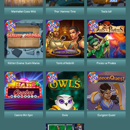
Manhattan Goes Wild
Thor: Hammer Time
Tesla Jolt
Kitchen Drama: Sushi Mania
Tomb of Nefertiti
Pixies vs Pirates
Casino Win Spin
Owls
Dungeon Quest