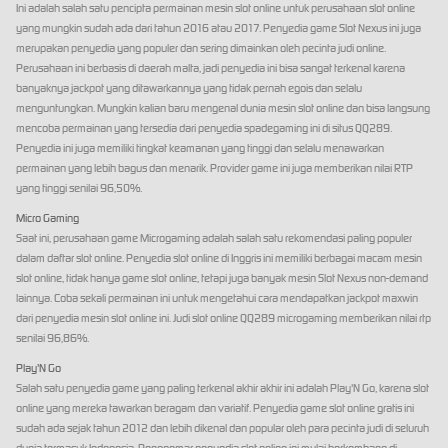
Ini adalah salah satu pencipta permainan mesin slot online untuk perusahaan slot online
yang mungkin sudah ada dari tahun 2016 atau 2017. Penyedia game Slot Nexus ini juga
merupakan penyedia yang populer dan sering dimainkan oleh pecinta judi online.
Perusahaan ini berbasis di daerah malta, jadi penyedia ini bisa sangat terkenal karena
banyaknya jackpot yang ditawarkannya yang tidak pernah egois dan selalu
menguntungkan. Mungkin kalian baru mengenal dunia mesin slot online dan bisa langsung
mencoba permainan yang tersedia dari penyedia spadegaming ini di situs QQ289.
Penyedia ini juga memiliki tingkat keamanan yang tinggi dan selalu menawarkan
permainan yang lebih bagus dan menarik. Provider game ini juga memberikan nilai RTP
yang tinggi senilai 96,50%.
Micro Gaming
Saat ini, perusahaan game Microgaming adalah salah satu rekomendasi paling populer
dalam daftar slot online. Penyedia slot online di Inggris ini memiliki berbagai macam mesin
slot online, tidak hanya game slot online, tetapi juga banyak mesin Slot Nexus non-demand
lainnya. Coba sekali permainan ini untuk mengetahui cara mendapatkan jackpot maxwin
dari penyedia mesin slot online ini. Judi slot online QQ289 microgaming memberikan nilai rtp
senilai 96,86%.
Play'N Go
Salah satu penyedia game yang paling terkenal akhir akhir ini adalah Play'N Go, karena slot
online yang mereka tawarkan beragam dan variatif. Penyedia game slot online gratis ini
sudah ada sejak tahun 2012 dan lebih dikenal dan popular oleh para pecinta judi di seluruh
dunia termasuk Indonesia. Penggemar penyedia slot online ini mulai berkembang di