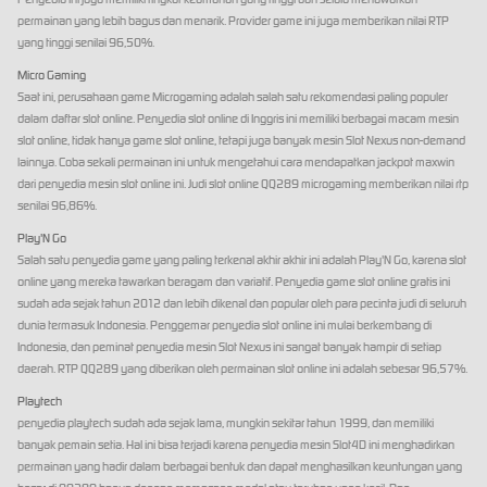
permainan yang lebih bagus dan menarik. Provider game ini juga memberikan nilai RTP
yang tinggi senilai 96,50%.
Micro Gaming
Saat ini, perusahaan game Microgaming adalah salah satu rekomendasi paling populer
dalam daftar slot online. Penyedia slot online di Inggris ini memiliki berbagai macam mesin
slot online, tidak hanya game slot online, tetapi juga banyak mesin Slot Nexus non-demand
lainnya. Coba sekali permainan ini untuk mengetahui cara mendapatkan jackpot maxwin
dari penyedia mesin slot online ini. Judi slot online QQ289 microgaming memberikan nilai rtp
senilai 96,86%.
Play'N Go
Salah satu penyedia game yang paling terkenal akhir akhir ini adalah Play'N Go, karena slot
online yang mereka tawarkan beragam dan variatif. Penyedia game slot online gratis ini
sudah ada sejak tahun 2012 dan lebih dikenal dan popular oleh para pecinta judi di seluruh
dunia termasuk Indonesia. Penggemar penyedia slot online ini mulai berkembang di
Indonesia, dan peminat penyedia mesin Slot Nexus ini sangat banyak hampir di setiap
daerah. RTP QQ289 yang diberikan oleh permainan slot online ini adalah sebesar 96,57%.
Playtech
penyedia playtech sudah ada sejak lama, mungkin sekitar tahun 1999, dan memiliki
banyak pemain setia. Hal ini bisa terjadi karena penyedia mesin Slot4D ini menghadirkan
permainan yang hadir dalam berbagai bentuk dan dapat menghasilkan keuntungan yang