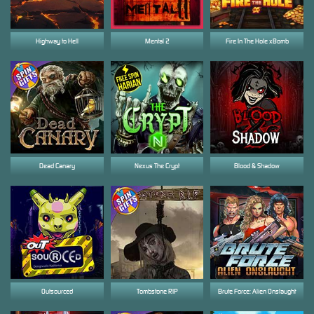
Highway to Hell
Mental 2
Fire In The Hole xBomb
Dead Canary
Nexus The Crypt
Blood & Shadow
Outsourced
Tombstone RIP
Brute Force: Alien Onslaught