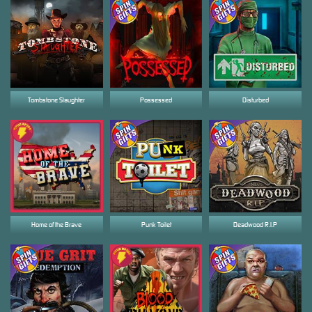
Tombstone Slaughter
Possessed
Disturbed
Home of the Brave
Punk Toilet
Deadwood R.I.P