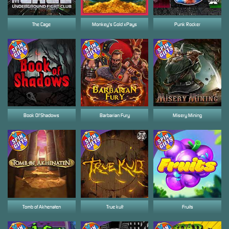
The Cage
Monkey's Gold xPays
Punk Rocker
Book Of Shadows
Barbarian Fury
Misery Mining
Tomb of Akhenaten
True kult
Fruits