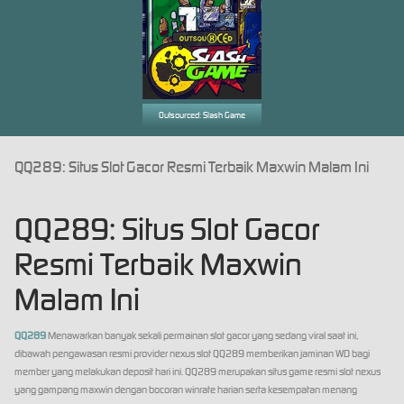
Outsourced: Slash Game
QQ289: Situs Slot Gacor Resmi Terbaik Maxwin Malam Ini
QQ289: Situs Slot Gacor
Resmi Terbaik Maxwin
Malam Ini
QQ289
Menawarkan banyak sekali permainan slot gacor yang sedang viral saat ini,
dibawah pengawasan resmi provider nexus slot QQ289 memberikan jaminan WD bagi
member yang melakukan deposit hari ini. QQ289 merupakan situs game resmi slot nexus
yang gampang maxwin dengan bocoran winrate harian serta kesempatan menang