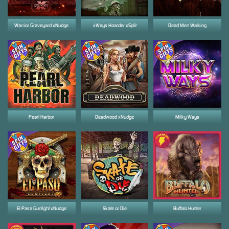
Warrior Graveyard xNudge
xWays Hoarder xSplit
Dead Men Walking
Pearl Harbor
Deadwood xNudge
Milky Ways
El Pasa Gunfight xNudge
Skate or Die
Buffalo Hunter