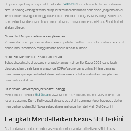
Di gadang-gadang sebagai salah satu situs
Slot Nexus
Gacor hari ini tentu saja ini bukan
semua omong kosong semata, tetapi ini semua di dasari oleh permainan yang ada di Slot
Terkini ini demikian gacor hingga disebutkan sebutkan sebagai salah satunya Slot Nexus
dan berikut ialah beberapa keuntungan bila anda tergabung dengan Nexus Slot di hari ini
silakan dibaca :
Nexus Slot Mempunyai Bonus Yang Beragam.
Rasakan beragam penawaran bonus melimpah dari Slot Nexus dimulai dari bonus deposit
harian, bonus cashback mingguan dan bonus refferal bulanan.
Nexus Slot Memberikan Pelayanan Terbaik.
Sebagai salah satu situs yang menyediakan permainan Slot Gacor 2023 yang telah
dipercaya, tentu saja kami mempunyai CS Profesional yang online 24 jam dan siap
memberikan pelayanan terbaik dalam sekejap mata untuk memberikan pengalaman
bermain terbaik di sini.
Situs Nexus Slot Mempunyai Winrate Tertinggi.
Menyandang predikat
Slot Gacor
di awal tahun 2023 bukanlah tanpa alasan, tentu saja
karena gacornya Demo Slot Nexus Sah yang ada di sini yang membuat beberapa slotter
memberi panggilan Slot Nexus sebagai salah satunya ikon dari Main Slot Gacor ini.
Langkah Mendaftarkan Nexus Slot Terkini
Buat anda yang sudah membaca semua keuntungan dari artikel Nexus Slot di atas