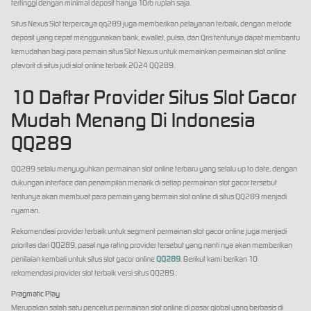
tertinggi dengan minimal deposit hanya 10rb rupiah saja.
Situs Nexus Slot terpercaya qq289 juga memberikan pelayanan terbaik, dengan metode
deposit yang cepat menggunakan bank, ewallet, pulsa, dan Qris tentunya dapat membantu
kemudahan bagi para pemain situs Slot Nexus untuk memainkan permainan slot online
pfavorit di situs judi slot online terbaik 2024 QQ289.
10 Daftar Provider Situs Slot Gacor
Mudah Menang Di Indonesia
QQ289
QQ289 selalu menyuguhkan permainan slot online terbaru yang selalu up to date, dengan
dukungan interface dan penampilan menarik di setiap permainan slot gacor tersebut
tentunya akan membuat para pemain yang bermain slot online di situs QQ289 menjadi
nyaman.
Rekomendasi provider terbaik untuk segment permainan slot gacor online juga menjadi
prioritas dari QQ289, pasal nya rating provider tersebut yang nanti nya akan memberikan
penilaian kembali untuk situs slot gacor online
QQ289
. Berikut kami berikan 10
rekomendasi provider slot terbaik versi situs QQ289 :
Pragmatic Play
Merupakan salah satu pencetus permainan slot online di pasar global yang berbasis di