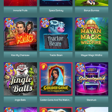
Immortal Fruits
Space Donkey
Bonus Bunnies
Kiss My Chainsaw
Tractor Beam
Mayan Magic Wildfire
Jingle Balls
Golden Genie And The Walking Wilds
Starstruck