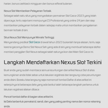
harian, bonus cashback mingguan dan bonus refferal bulanan.
Nexus Slot Memberikan Pelayanan Terbaik.
Sebagai salah satu situs yang menyediakan permainan Slot Gacor 2023 yang telah
dipercaya, tentu saja kami mempunyai CS Profesional yang online 24 jam dan siap
memberikan pelayanan terbaik dalam sekejap mata untuk memberikan pengalaman
bermain terbaik di sini.
Situs Nexus Slot Mempunyai Winrate Tertinggi.
Menyandang predikat
Slot Gacor
di awal tahun 2023 bukanlah tanpa alasan, tentu saja
karena gacornya Demo Slot Nexus Sah yang ada di sini yang membuat beberapa slotter
memberi panggilan Slot Nexus sebagai salah satunya ikon dari Main Slot Gacor ini.
Langkah Mendaftarkan Nexus Slot Terkini
Buat anda yang sudah membaca semua keuntungan dari artikel Nexus Slot di atas
kemungkinan anda tidak sabar untuk lakukan registrasi dan langsung coba peruntungan
anda disini. Bossku bisa langsung saja memencet tombol Daftar di atas artikel ini
selanjutnya isi beberapa data yang ada berikut ialah beberapa langkah pertama untuk
lakukan registrasi silakan dibaca :
Pencet tombol daftar di bagian atas artikel Ini.
Isi Data berbentuk pemakai id, sandi, dan yang paling penting nama dan nomor rekening
anda.