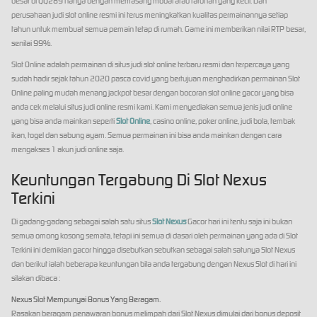
besar di QQ289 hanya dengan memasang modal atau taruhan yang kecil. Dan
perusahaan judi slot online resmi ini terus meningkatkan kualitas permainannya setiap
tahun untuk membuat semua pemain tetap di rumah. Game ini memberikan nilai RTP besar,
senilai 99%.
Slot Online adalah permainan di situs judi slot online terbaru resmi dan terpercaya yang
sudah hadir sejak tahun 2020 pasca covid yang bertujuan menghadirkan permainan Slot
Online paling mudah menang jackpot besar dengan bocoran slot online gacor yang bisa
anda cek melalui situs judi online resmi kami. Kami menyediakan semua jenis judi online
yang bisa anda mainkan seperti
Slot Online
, casino online, poker online, judi bola, tembak
ikan, togel dan sabung ayam. Semua permainan ini bisa anda mainkan dengan cara
mengakses 1 akun judi online saja.
Keuntungan Tergabung Di Slot Nexus
Terkini
Di gadang-gadang sebagai salah satu situs
Slot Nexus
Gacor hari ini tentu saja ini bukan
semua omong kosong semata, tetapi ini semua di dasari oleh permainan yang ada di Slot
Terkini ini demikian gacor hingga disebutkan sebutkan sebagai salah satunya Slot Nexus
dan berikut ialah beberapa keuntungan bila anda tergabung dengan Nexus Slot di hari ini
silakan dibaca :
Nexus Slot Mempunyai Bonus Yang Beragam.
Rasakan beragam penawaran bonus melimpah dari Slot Nexus dimulai dari bonus deposit