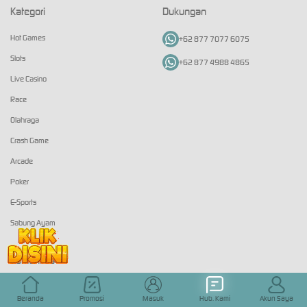
Kategori
Dukungan
Hot Games
+62 877 7077 6075
Slots
+62 877 4988 4865
Live Casino
Race
Olahraga
Crash Game
Arcade
Poker
E-Sports
Sabung Ayam
Komunitas
Beranda
Promosi
Masuk
Hub. Kami
Akun Saya