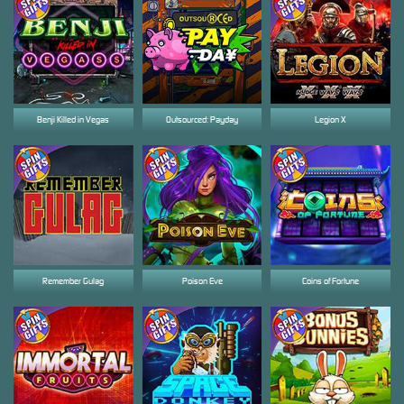
Benji Killed in Vegas
Outsourced: Payday
Legion X
Remember Gulag
Poison Eve
Coins of Fortune