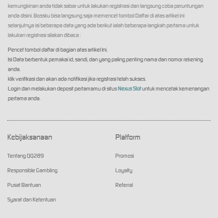
kemungkinan anda tidak sabar untuk lakukan registrasi dan langsung coba peruntungan
anda disini. Bossku bisa langsung saja memencet tombol Daftar di atas artikel ini
selanjutnya isi beberapa data yang ada berikut ialah beberapa langkah pertama untuk
lakukan registrasi silakan dibaca :
Pencet tombol daftar di bagian atas artikel Ini.
Isi Data berbentuk pemakai id, sandi, dan yang paling penting nama dan nomor rekening
anda.
klik verifikasi dan akan ada notifikasi jika registrasi telah sukses.
Login dan melakukan deposit pertamamu di situs
Nexus Slot
untuk mencetak kemenangan
pertama anda.
Kebijaksanaan
Platform
Tentang QQ289
Promosi
Responsible Gambling
Loyalty
Pusat Bantuan
Referral
Syarat dan Ketentuan