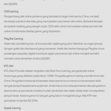
slot QQ289.
CQ9 Gaming
Pengembang slot online pertama yang berbasis di negeri tirai bambu China, menjadi
developer pertama dari asia yang menciptakan permainan slot online. Berbekal dengan
kecepatan loading yang sangat cepat, CQ9 hadir untuk memanjakan setiap pemain slot
online di indonesia disetiap game yang diciptakan.
PlayStar Gaming
Salah satu pendatang baru di era perjudian digital yang patut diberikan acungan jempol,
dengan grafis dan backsound yang menawan. Hadir dan berkembangnya Playstar di era
persaingan perjudian digital membuat ragam permainan slot online menjadi semakin
menarik untuk dimainkan di situs QQ289.
RTG Slot
RTG Slots Provider adalah singkatan dari Real Time Gaming, penyedia slot online
terpercaya yang didirikan pada tahun 1998. Penyedia game ini sering memiliki tema dari
China. Penyedia ini terkenal di kawasan Asia karena terus-menerus menawarkan lebih
banyak jackpot kepada semua pemain. Anda harus mencoba permainan dari penyedia ini
karena semua permainan mereka mudah dimainkan dan kalian selalu bisa mendapatkan
jackpot besar. Karena game ini, banyak yang belum mengetahuinya. Nilai RTP dari
permainan ini senilai 92,55%.
Spade Gaming