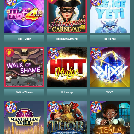
Hot 4 Cash
Harlequin Carnival
Ice Ice Yeti
Walk of Shame
Hot Nudge
WiXX