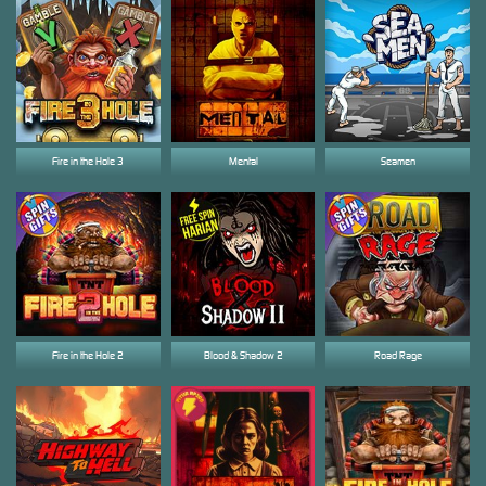
Fire in the Hole 3
Mental
Seamen
Fire in the Hole 2
Blood & Shadow 2
Road Rage