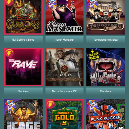
Evil Goblins xBomb
Karen Maneater
Tombstone No Mercy
The Rave
Nexus Tombstone RIP
Munchies