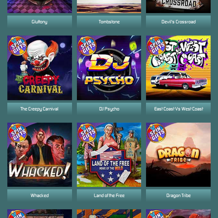
Gluttony
Tombstone
Devil's Crossroad
The Creepy Carnival
DJ Psycho
East Coast Vs West Coast
Whacked
Land of the Free
Dragon Tribe