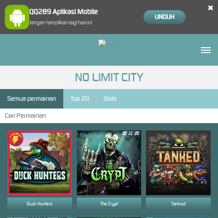
×
QQ289 Aplikasi Mobile
UNDUH
Jangan tampilkan lagi hari ini
NO LIMIT CITY
Semua permainan
Top 20
Slots
Duck Hunters
The Crypt
Tanked