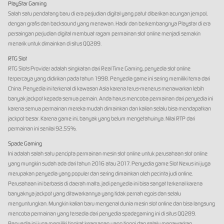
PlayStar Gaming
Salah satu pendatang baru di era perjudian digital yang patut diberikan acungan jempol,
dengan grafis dan backsound yang menawan. Hadir dan berkembangnya Playstar di era
persaingan perjudian digital membuat ragam permainan slot online menjadi semakin
menarik untuk dimainkan di situs QQ289.
RTG Slot
RTG Slots Provider adalah singkatan dari Real Time Gaming, penyedia slot online
terpercaya yang didirikan pada tahun 1998. Penyedia game ini sering memiliki tema dari
China. Penyedia ini terkenal di kawasan Asia karena terus-menerus menawarkan lebih
banyak jackpot kepada semua pemain. Anda harus mencoba permainan dari penyedia ini
karena semua permainan mereka mudah dimainkan dan kalian selalu bisa mendapatkan
jackpot besar. Karena game ini, banyak yang belum mengetahuinya. Nilai RTP dari
permainan ini senilai 92,55%.
Spade Gaming
Ini adalah salah satu pencipta permainan mesin slot online untuk perusahaan slot online
yang mungkin sudah ada dari tahun 2016 atau 2017. Penyedia game Slot Nexus ini juga
merupakan penyedia yang populer dan sering dimainkan oleh pecinta judi online.
Perusahaan ini berbasis di daerah malta, jadi penyedia ini bisa sangat terkenal karena
banyaknya jackpot yang ditawarkannya yang tidak pernah egois dan selalu
menguntungkan. Mungkin kalian baru mengenal dunia mesin slot online dan bisa langsung
mencoba permainan yang tersedia dari penyedia spadegaming ini di situs QQ289.
Penyedia ini juga memiliki tingkat keamanan yang tinggi dan selalu menawarkan