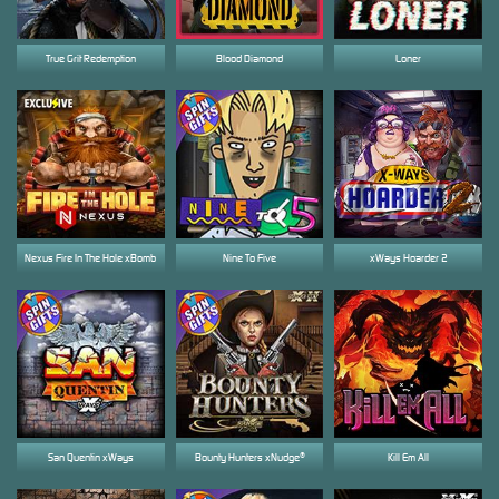
True Grit Redemption
Blood Diamond
Loner
Nexus Fire In The Hole xBomb
Nine To Five
xWays Hoarder 2
San Quentin xWays
Bounty Hunters xNudge®
Kill Em All