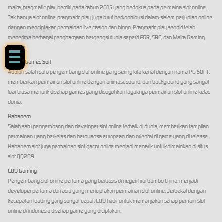
malta, pragmatic play berdiri pada tahun 2015 yang berfokus pada permaina slot online.
Tak hanya slot online, pragmatic play juga turut berkontribusi dalam sistem perjudian online
dengan menciptakan permainan live casino dan bingo. Pragmatic play sendiri telah
CLICK
menerima berbagai penghargaan bergengsi dunia seperti EGR, SBC, dan Malta Gaming
Awards.
Pocket Games Soft
Adalah salah satu pengembang slot online yang sering kita kenal dengan nama PG SOFT,
memberikan permainan slot online dengan animasi, sound, dan background yang sangat
luar biasa menarik disetiap games yang disuguhkan layaknya permainan slot online kelas
dunia.
Habanero
Salah satu pengembang dan developer slot online terbaik di dunia, memberikan tampilan
permainan yang berkelas dan bernuansa european dan oriental di game yang di release.
Habanero slot juga permainan slot gacor online menjadi menarik untuk dimainkan di situs
slot QQ289.
CQ9 Gaming
Pengembang slot online pertama yang berbasis di negeri tirai bambu China, menjadi
developer pertama dari asia yang menciptakan permainan slot online. Berbekal dengan
kecepatan loading yang sangat cepat, CQ9 hadir untuk memanjakan setiap pemain slot
online di indonesia disetiap game yang diciptakan.