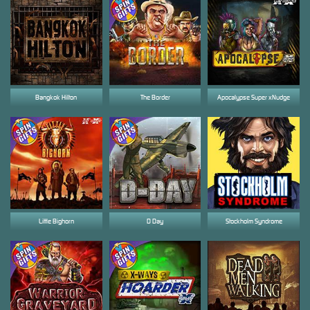
Bangkok Hilton
The Border
Apocalypse Super xNudge
Little Bighorn
D Day
Stockholm Syndrome