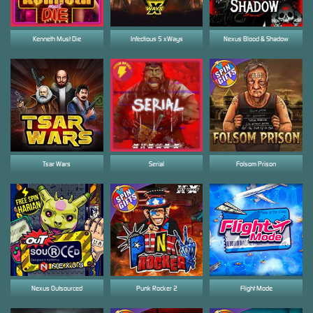
Kenneth Must Die
Infectious 5 xWays
Nexus Blood & Shadow
Tsar Wars
Serial
Folsom Prison
Nexus Outsourced
Punk Rocker 2
Flight Mode