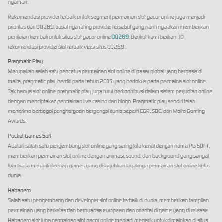
nyaman.
Rekomendasi provider terbaik untuk segment permainan slot gacor online juga menjadi
prioritas dari QQ289, pasal nya rating provider tersebut yang nanti nya akan memberikan
penilaian kembali untuk situs slot gacor online
QQ289
. Berikut kami berikan 10
rekomendasi provider slot terbaik versi situs QQ289 :
Pragmatic Play
Merupakan salah satu pencetus permainan slot online di pasar global yang berbasis di
malta, pragmatic play berdiri pada tahun 2015 yang berfokus pada permaina slot online.
Tak hanya slot online, pragmatic play juga turut berkontribusi dalam sistem perjudian online
dengan menciptakan permainan live casino dan bingo. Pragmatic play sendiri telah
menerima berbagai penghargaan bergengsi dunia seperti EGR, SBC, dan Malta Gaming
Awards.
Pocket Games Soft
Adalah salah satu pengembang slot online yang sering kita kenal dengan nama PG SOFT,
memberikan permainan slot online dengan animasi, sound, dan background yang sangat
luar biasa menarik disetiap games yang disuguhkan layaknya permainan slot online kelas
dunia.
Habanero
Salah satu pengembang dan developer slot online terbaik di dunia, memberikan tampilan
permainan yang berkelas dan bernuansa european dan oriental di game yang di release.
Habanero slot juga permainan slot gacor online menjadi menarik untuk dimainkan di situs