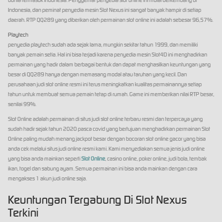
Indonesia, dan peminat penyedia mesin Slot Nexus ini sangat banyak hampir di setiap
daerah. RTP QQ289 yang diberikan oleh permainan slot online ini adalah sebesar 96,57%.
Playtech
penyedia playtech sudah ada sejak lama, mungkin sekitar tahun 1999, dan memiliki
banyak pemain setia. Hal ini bisa terjadi karena penyedia mesin Slot4D ini menghadirkan
permainan yang hadir dalam berbagai bentuk dan dapat menghasilkan keuntungan yang
besar di QQ289 hanya dengan memasang modal atau taruhan yang kecil. Dan
perusahaan judi slot online resmi ini terus meningkatkan kualitas permainannya setiap
tahun untuk membuat semua pemain tetap di rumah. Game ini memberikan nilai RTP besar,
senilai 99%.
Slot Online adalah permainan di situs judi slot online terbaru resmi dan terpercaya yang
sudah hadir sejak tahun 2020 pasca covid yang bertujuan menghadirkan permainan Slot
Online paling mudah menang jackpot besar dengan bocoran slot online gacor yang bisa
anda cek melalui situs judi online resmi kami. Kami menyediakan semua jenis judi online
yang bisa anda mainkan seperti
Slot Online
, casino online, poker online, judi bola, tembak
ikan, togel dan sabung ayam. Semua permainan ini bisa anda mainkan dengan cara
mengakses 1 akun judi online saja.
Keuntungan Tergabung Di Slot Nexus
Terkini