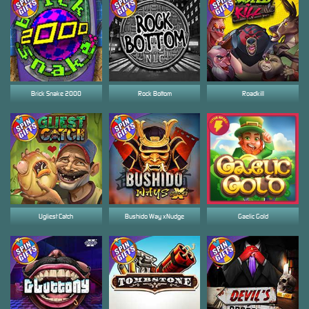
Brick Snake 2000
Rock Bottom
Roadkill
Ugliest Catch
Bushido Way xNudge
Gaelic Gold