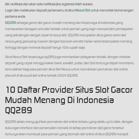
klik verifikasi dan akan ada notifikasi jika registrasi telah sukses.
Login dan melakukan deposit pertamamu di situs
Nexus Slot
untuk mencetak kemenangan
pertama anda.
QQ289
sebagai game slot gacor mudah menang dan terpercaya di indonesia yang
menawarkan beragam provider terbaik untuk pemain yang ingin memperoleh pendapatan
uang asli dengan sangat cepat di nexus slot. QQ289 merupakan situs game resmi slot
nexus yang gampang maxwin dengan bocoran winrate harian serta kesempatan menang
tertinggi dengan minimal deposit hanya 10rb rupiah saja.
Situs Nexus Slot terpercaya qq289 juga memberikan pelayanan terbaik, dengan metode
deposit yang cepat menggunakan bank, ewallet, pulsa, dan Qris tentunya dapat membantu
kemudahan bagi para pemain situs Slot Nexus untuk memainkan permainan slot online
pfavorit di situs judi slot online terbaik 2024 QQ289.
10 Daftar Provider Situs Slot Gacor
Mudah Menang Di Indonesia
QQ289
QQ289 selalu menyuguhkan permainan slot online terbaru yang selalu up to date, dengan
dukungan interface dan penampilan menarik di setiap permainan slot gacor tersebut
tentunya akan membuat para pemain yang bermain slot online di situs QQ289 menjadi