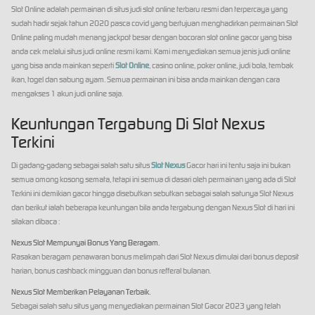
Slot Online adalah permainan di situs judi slot online terbaru resmi dan terpercaya yang
sudah hadir sejak tahun 2020 pasca covid yang bertujuan menghadirkan permainan Slot
Online paling mudah menang jackpot besar dengan bocoran slot online gacor yang bisa
anda cek melalui situs judi online resmi kami. Kami menyediakan semua jenis judi online
yang bisa anda mainkan seperti
Slot Online
, casino online, poker online, judi bola, tembak
ikan, togel dan sabung ayam. Semua permainan ini bisa anda mainkan dengan cara
mengakses 1 akun judi online saja.
Keuntungan Tergabung Di Slot Nexus
Terkini
Di gadang-gadang sebagai salah satu situs
Slot Nexus
Gacor hari ini tentu saja ini bukan
semua omong kosong semata, tetapi ini semua di dasari oleh permainan yang ada di Slot
Terkini ini demikian gacor hingga disebutkan sebutkan sebagai salah satunya Slot Nexus
dan berikut ialah beberapa keuntungan bila anda tergabung dengan Nexus Slot di hari ini
silakan dibaca :
Nexus Slot Mempunyai Bonus Yang Beragam.
Rasakan beragam penawaran bonus melimpah dari Slot Nexus dimulai dari bonus deposit
harian, bonus cashback mingguan dan bonus refferal bulanan.
Nexus Slot Memberikan Pelayanan Terbaik.
Sebagai salah satu situs yang menyediakan permainan Slot Gacor 2023 yang telah