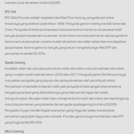
menarik untuk dimainkan di situs QQ289.
RTG Slot
RTG Slots Provider adalah singkatan dari Real Time Gaming, penyedia slot online
terpercaya yang didirikan pada tahun 1998. Penyedia game ini sering memiliki tema dari
China. Penyedia ini terkenal di kawasan Asia karena terus-menerus menawarkan lebih
banyak jackpot kepada semua pemain. Anda harus mencoba permainan dari penyedia ini
karena semua permainan mereka mudah dimainkan dan kalian selalu bisa mendapatkan
jackpot besar. Karena game ini, banyak yang belum mengetahuinya. Nilai RTP dari
permainan ini senilai 92,55%.
Spade Gaming
Ini adalah salah satu pencipta permainan mesin slot online untuk perusahaan slot online
yang mungkin sudah ada dari tahun 2016 atau 2017. Penyedia game Slot Nexus ini juga
merupakan penyedia yang populer dan sering dimainkan oleh pecinta judi online.
Perusahaan ini berbasis di daerah malta, jadi penyedia ini bisa sangat terkenal karena
banyaknya jackpot yang ditawarkannya yang tidak pernah egois dan selalu
menguntungkan. Mungkin kalian baru mengenal dunia mesin slot online dan bisa langsung
mencoba permainan yang tersedia dari penyedia spadegaming ini di situs QQ289.
Penyedia ini juga memiliki tingkat keamanan yang tinggi dan selalu menawarkan
permainan yang lebih bagus dan menarik. Provider game ini juga memberikan nilai RTP
yang tinggi senilai 96,50%.
Micro Gaming