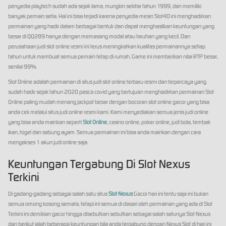
penyedia playtech sudah ada sejak lama, mungkin sekitar tahun 1999, dan memiliki
banyak pemain setia. Hal ini bisa terjadi karena penyedia mesin Slot4D ini menghadirkan
permainan yang hadir dalam berbagai bentuk dan dapat menghasilkan keuntungan yang
besar di QQ289 hanya dengan memasang modal atau taruhan yang kecil. Dan
perusahaan judi slot online resmi ini terus meningkatkan kualitas permainannya setiap
tahun untuk membuat semua pemain tetap di rumah. Game ini memberikan nilai RTP besar,
senilai 99%.
Slot Online adalah permainan di situs judi slot online terbaru resmi dan terpercaya yang
sudah hadir sejak tahun 2020 pasca covid yang bertujuan menghadirkan permainan Slot
Online paling mudah menang jackpot besar dengan bocoran slot online gacor yang bisa
anda cek melalui situs judi online resmi kami. Kami menyediakan semua jenis judi online
yang bisa anda mainkan seperti
Slot Online
, casino online, poker online, judi bola, tembak
ikan, togel dan sabung ayam. Semua permainan ini bisa anda mainkan dengan cara
mengakses 1 akun judi online saja.
Keuntungan Tergabung Di Slot Nexus
Terkini
Di gadang-gadang sebagai salah satu situs
Slot Nexus
Gacor hari ini tentu saja ini bukan
semua omong kosong semata, tetapi ini semua di dasari oleh permainan yang ada di Slot
Terkini ini demikian gacor hingga disebutkan sebutkan sebagai salah satunya Slot Nexus
dan berikut ialah beberapa keuntungan bila anda tergabung dengan Nexus Slot di hari ini