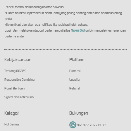
Pencet tombol daftar di bagian atas artikel Ini.
Isi Data berbentuk pemakai id, sandi, dan yang paling penting nama dan nomor rekening
anda.
klik verifikasi dan akan ada notifikasi jika registrasi telah sukses.
Login dan melakukan deposit pertamamu di situs
Nexus Slot
untuk mencetak kemenangan
pertama anda.
Kebijaksanaan
Platform
Tentang QQ289
Promosi
Responsible Gambling
Loyalty
Pusat Bantuan
Referral
Syarat dan Ketentuan
Kategori
Dukungan
Hot Games
+62 877 7077 6075