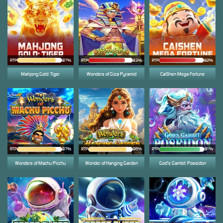
RTP
87%
RTP
83%
RTP
82%
Mahjong Gold: Tiger
Wonders of Giza Pyramid
CaiShen Mega Fortune
RTP
87%
RTP
86%
RTP
91%
Wonders of Machu Picchu
Wonder of Hanging Garden
God's Gambit: Poseidon