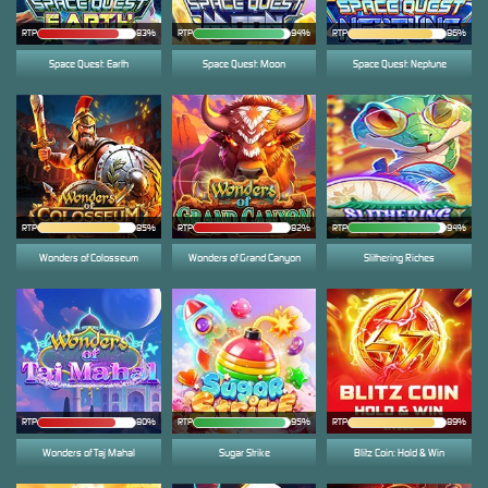
RTP
83%
RTP
94%
RTP
86%
Space Quest: Earth
Space Quest: Moon
Space Quest: Neptune
RTP
85%
RTP
82%
RTP
94%
Wonders of Colosseum
Wonders of Grand Canyon
Slithering Riches
RTP
80%
RTP
95%
RTP
89%
Wonders of Taj Mahal
Sugar Strike
Blitz Coin: Hold & Win