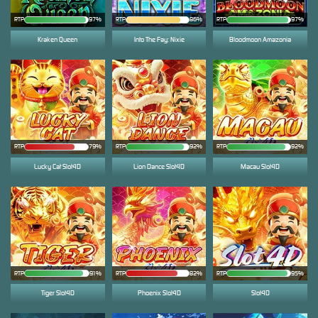
RTP
97%
RTP
86%
RTP
97%
Kraken Queen
Into The Fay: Nixie
Bloodmoon Amazonia
RTP
79%
RTP
92%
RTP
92%
Lucky Cat Slot4D
Lion Dance Slot4D
Macau Slot4D
RTP
91%
RTP
82%
RTP
95%
Tiger Slot4D
Phoenix Slot4D
Slot4D