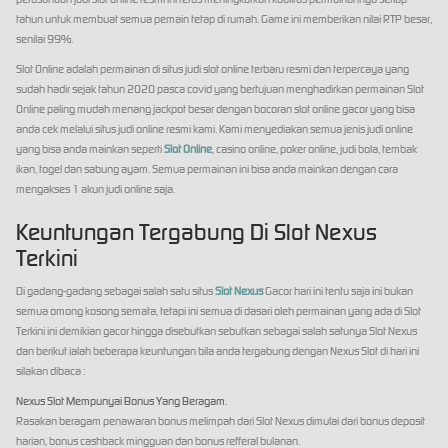
tahun untuk membuat semua pemain tetap di rumah. Game ini memberikan nilai RTP besar,
senilai 99%.
Slot Online adalah permainan di situs judi slot online terbaru resmi dan terpercaya yang
sudah hadir sejak tahun 2020 pasca covid yang bertujuan menghadirkan permainan Slot
Online paling mudah menang jackpot besar dengan bocoran slot online gacor yang bisa
anda cek melalui situs judi online resmi kami. Kami menyediakan semua jenis judi online
yang bisa anda mainkan seperti
Slot Online
, casino online, poker online, judi bola, tembak
ikan, togel dan sabung ayam. Semua permainan ini bisa anda mainkan dengan cara
mengakses 1 akun judi online saja.
Keuntungan Tergabung Di Slot Nexus
Terkini
Di gadang-gadang sebagai salah satu situs
Slot Nexus
Gacor hari ini tentu saja ini bukan
semua omong kosong semata, tetapi ini semua di dasari oleh permainan yang ada di Slot
Terkini ini demikian gacor hingga disebutkan sebutkan sebagai salah satunya Slot Nexus
dan berikut ialah beberapa keuntungan bila anda tergabung dengan Nexus Slot di hari ini
silakan dibaca :
Nexus Slot Mempunyai Bonus Yang Beragam.
Rasakan beragam penawaran bonus melimpah dari Slot Nexus dimulai dari bonus deposit
harian, bonus cashback mingguan dan bonus refferal bulanan.