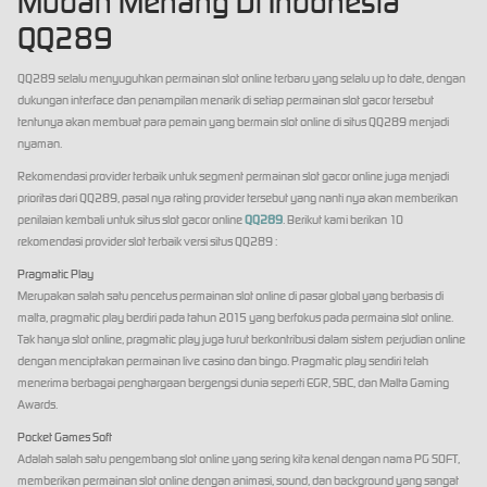
Mudah Menang Di Indonesia
QQ289
QQ289 selalu menyuguhkan permainan slot online terbaru yang selalu up to date, dengan
dukungan interface dan penampilan menarik di setiap permainan slot gacor tersebut
tentunya akan membuat para pemain yang bermain slot online di situs QQ289 menjadi
nyaman.
Rekomendasi provider terbaik untuk segment permainan slot gacor online juga menjadi
prioritas dari QQ289, pasal nya rating provider tersebut yang nanti nya akan memberikan
penilaian kembali untuk situs slot gacor online
QQ289
. Berikut kami berikan 10
rekomendasi provider slot terbaik versi situs QQ289 :
Pragmatic Play
Merupakan salah satu pencetus permainan slot online di pasar global yang berbasis di
malta, pragmatic play berdiri pada tahun 2015 yang berfokus pada permaina slot online.
Tak hanya slot online, pragmatic play juga turut berkontribusi dalam sistem perjudian online
dengan menciptakan permainan live casino dan bingo. Pragmatic play sendiri telah
menerima berbagai penghargaan bergengsi dunia seperti EGR, SBC, dan Malta Gaming
Awards.
Pocket Games Soft
Adalah salah satu pengembang slot online yang sering kita kenal dengan nama PG SOFT,
memberikan permainan slot online dengan animasi, sound, dan background yang sangat