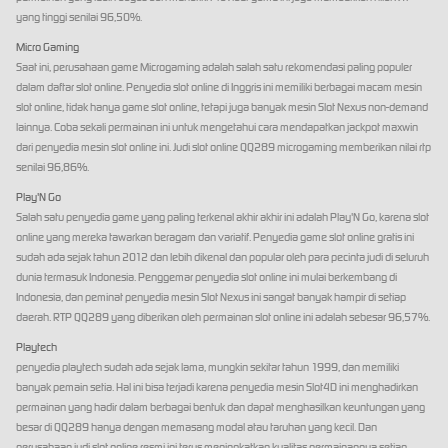
yang tinggi senilai 96,50%.
Micro Gaming
Saat ini, perusahaan game Microgaming adalah salah satu rekomendasi paling populer
dalam daftar slot online. Penyedia slot online di Inggris ini memiliki berbagai macam mesin
slot online, tidak hanya game slot online, tetapi juga banyak mesin Slot Nexus non-demand
lainnya. Coba sekali permainan ini untuk mengetahui cara mendapatkan jackpot maxwin
dari penyedia mesin slot online ini. Judi slot online QQ289 microgaming memberikan nilai rtp
senilai 96,86%.
Play'N Go
Salah satu penyedia game yang paling terkenal akhir akhir ini adalah Play'N Go, karena slot
online yang mereka tawarkan beragam dan variatif. Penyedia game slot online gratis ini
sudah ada sejak tahun 2012 dan lebih dikenal dan popular oleh para pecinta judi di seluruh
dunia termasuk Indonesia. Penggemar penyedia slot online ini mulai berkembang di
Indonesia, dan peminat penyedia mesin Slot Nexus ini sangat banyak hampir di setiap
daerah. RTP QQ289 yang diberikan oleh permainan slot online ini adalah sebesar 96,57%.
Playtech
penyedia playtech sudah ada sejak lama, mungkin sekitar tahun 1999, dan memiliki
banyak pemain setia. Hal ini bisa terjadi karena penyedia mesin Slot4D ini menghadirkan
permainan yang hadir dalam berbagai bentuk dan dapat menghasilkan keuntungan yang
besar di QQ289 hanya dengan memasang modal atau taruhan yang kecil. Dan
perusahaan judi slot online resmi ini terus meningkatkan kualitas permainannya setiap