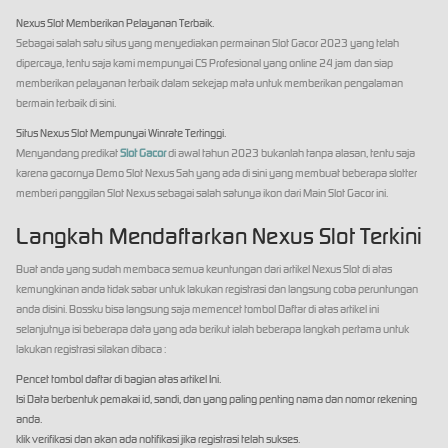
Nexus Slot Memberikan Pelayanan Terbaik.
Sebagai salah satu situs yang menyediakan permainan Slot Gacor 2023 yang telah
dipercaya, tentu saja kami mempunyai CS Profesional yang online 24 jam dan siap
memberikan pelayanan terbaik dalam sekejap mata untuk memberikan pengalaman
bermain terbaik di sini.
Situs Nexus Slot Mempunyai Winrate Tertinggi.
Menyandang predikat
Slot Gacor
di awal tahun 2023 bukanlah tanpa alasan, tentu saja
karena gacornya Demo Slot Nexus Sah yang ada di sini yang membuat beberapa slotter
memberi panggilan Slot Nexus sebagai salah satunya ikon dari Main Slot Gacor ini.
Langkah Mendaftarkan Nexus Slot Terkini
Buat anda yang sudah membaca semua keuntungan dari artikel Nexus Slot di atas
kemungkinan anda tidak sabar untuk lakukan registrasi dan langsung coba peruntungan
anda disini. Bossku bisa langsung saja memencet tombol Daftar di atas artikel ini
selanjutnya isi beberapa data yang ada berikut ialah beberapa langkah pertama untuk
lakukan registrasi silakan dibaca :
Pencet tombol daftar di bagian atas artikel Ini.
Isi Data berbentuk pemakai id, sandi, dan yang paling penting nama dan nomor rekening
anda.
klik verifikasi dan akan ada notifikasi jika registrasi telah sukses.