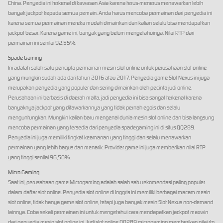
China. Penyedia ini terkenal di kawasan Asia karena terus-menerus menawarkan lebih
banyak jackpot kepada semua pemain. Anda harus mencoba permainan dari penyedia ini
karena semua permainan mereka mudah dimainkan dan kalian selalu bisa mendapatkan
jackpot besar. Karena game ini, banyak yang belum mengetahuinya. Nilai RTP dari
permainan ini senilai 92,55%.
Spade Gaming
Ini adalah salah satu pencipta permainan mesin slot online untuk perusahaan slot online
yang mungkin sudah ada dari tahun 2016 atau 2017. Penyedia game Slot Nexus ini juga
merupakan penyedia yang populer dan sering dimainkan oleh pecinta judi online.
Perusahaan ini berbasis di daerah malta, jadi penyedia ini bisa sangat terkenal karena
banyaknya jackpot yang ditawarkannya yang tidak pernah egois dan selalu
menguntungkan. Mungkin kalian baru mengenal dunia mesin slot online dan bisa langsung
mencoba permainan yang tersedia dari penyedia spadegaming ini di situs QQ289.
Penyedia ini juga memiliki tingkat keamanan yang tinggi dan selalu menawarkan
permainan yang lebih bagus dan menarik. Provider game ini juga memberikan nilai RTP
yang tinggi senilai 96,50%.
Micro Gaming
Saat ini, perusahaan game Microgaming adalah salah satu rekomendasi paling populer
dalam daftar slot online. Penyedia slot online di Inggris ini memiliki berbagai macam mesin
slot online, tidak hanya game slot online, tetapi juga banyak mesin Slot Nexus non-demand
lainnya. Coba sekali permainan ini untuk mengetahui cara mendapatkan jackpot maxwin
dari penyedia mesin slot online ini. Judi slot online QQ289 microgaming memberikan nilai rtp