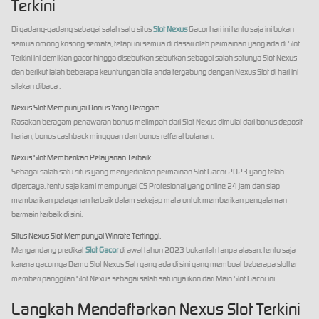
Terkini
Di gadang-gadang sebagai salah satu situs
Slot Nexus
Gacor hari ini tentu saja ini bukan
semua omong kosong semata, tetapi ini semua di dasari oleh permainan yang ada di Slot
Terkini ini demikian gacor hingga disebutkan sebutkan sebagai salah satunya Slot Nexus
dan berikut ialah beberapa keuntungan bila anda tergabung dengan Nexus Slot di hari ini
silakan dibaca :
Nexus Slot Mempunyai Bonus Yang Beragam.
Rasakan beragam penawaran bonus melimpah dari Slot Nexus dimulai dari bonus deposit
harian, bonus cashback mingguan dan bonus refferal bulanan.
Nexus Slot Memberikan Pelayanan Terbaik.
Sebagai salah satu situs yang menyediakan permainan Slot Gacor 2023 yang telah
dipercaya, tentu saja kami mempunyai CS Profesional yang online 24 jam dan siap
memberikan pelayanan terbaik dalam sekejap mata untuk memberikan pengalaman
bermain terbaik di sini.
Situs Nexus Slot Mempunyai Winrate Tertinggi.
Menyandang predikat
Slot Gacor
di awal tahun 2023 bukanlah tanpa alasan, tentu saja
karena gacornya Demo Slot Nexus Sah yang ada di sini yang membuat beberapa slotter
memberi panggilan Slot Nexus sebagai salah satunya ikon dari Main Slot Gacor ini.
Langkah Mendaftarkan Nexus Slot Terkini