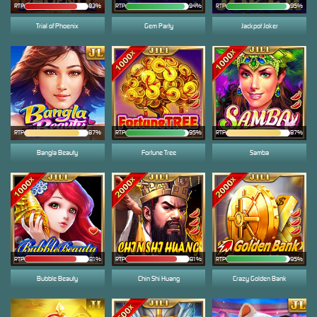
RTP
83%
RTP
94%
RTP
95%
Trial of Phoenix
Gem Party
Jackpot Joker
RTP
87%
RTP
95%
RTP
87%
Bangla Beauty
Fortune Tree
Samba
RTP
81%
RTP
81%
RTP
95%
Bubble Beauty
Chin Shi Huang
Crazy Golden Bank