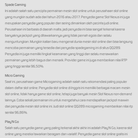
Spade Gaming
Ini adalah salah satu pencipta permainan mesin slot online untuk perusahaan slot online
yang mungkin sudah ada dari tahun 2016 atau 2017. Penyedia game Slot Nexus ini juga
merupakan penyedia yang populer dan sering dimainkan oleh pecinta judi online.
Perusahaan ini berbasis di daerah malta, jadi penyedia ini bisa sangat terkenal karena
banyaknya jackpot yang ditawarkannya yang tidak pernah egois dan selalu
menguntungkan. Mungkin kalian baru mengenal dunia mesin slot online dan bisa langsung
mencoba permainan yang tersedia dari penyedia spadegaming ini di situs QQ289.
Penyedia ini juga memiliki tingkat keamanan yang tinggi dan selalu menawarkan
permainan yang lebih bagus dan menarik. Provider game ini juga memberikan nilai RTP
yang tinggi senilai 96,50%.
Micro Gaming
Saat ini, perusahaan game Microgaming adalah salah satu rekomendasi paling populer
dalam daftar slot online. Penyedia slot online di Inggris ini memiliki berbagai macam mesin
slot online, tidak hanya game slot online, tetapi juga banyak mesin Slot Nexus non-demand
lainnya. Coba sekali permainan ini untuk mengetahui cara mendapatkan jackpot maxwin
dari penyedia mesin slot online ini. Judi slot online QQ289 microgaming memberikan nilai rtp
senilai 96,86%.
Play'N Go
Salah satu penyedia game yang paling terkenal akhir akhir ini adalah Play'N Go, karena slot
online yang mereka tawarkan beragam dan variatif. Penyedia game slot online gratis ini