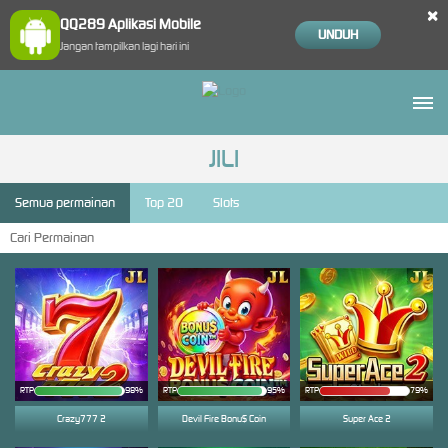
×
QQ289 Aplikasi Mobile
UNDUH
Jangan tampilkan lagi hari ini
JILI
Semua permainan
Top 20
Slots
RTP
98%
RTP
95%
RTP
79%
Crazy777 2
Devil Fire Bonu$ Coin
Super Ace 2