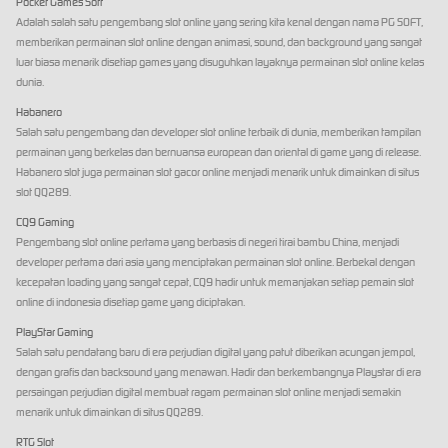
Pocket Games Soft
Adalah salah satu pengembang slot online yang sering kita kenal dengan nama PG SOFT,
memberikan permainan slot online dengan animasi, sound, dan background yang sangat
luar biasa menarik disetiap games yang disuguhkan layaknya permainan slot online kelas
dunia.
Habanero
Salah satu pengembang dan developer slot online terbaik di dunia, memberikan tampilan
permainan yang berkelas dan bernuansa european dan oriental di game yang di release.
Habanero slot juga permainan slot gacor online menjadi menarik untuk dimainkan di situs
slot QQ289.
CQ9 Gaming
Pengembang slot online pertama yang berbasis di negeri tirai bambu China, menjadi
developer pertama dari asia yang menciptakan permainan slot online. Berbekal dengan
kecepatan loading yang sangat cepat, CQ9 hadir untuk memanjakan setiap pemain slot
online di indonesia disetiap game yang diciptakan.
PlayStar Gaming
Salah satu pendatang baru di era perjudian digital yang patut diberikan acungan jempol,
dengan grafis dan backsound yang menawan. Hadir dan berkembangnya Playstar di era
persaingan perjudian digital membuat ragam permainan slot online menjadi semakin
menarik untuk dimainkan di situs QQ289.
RTG Slot