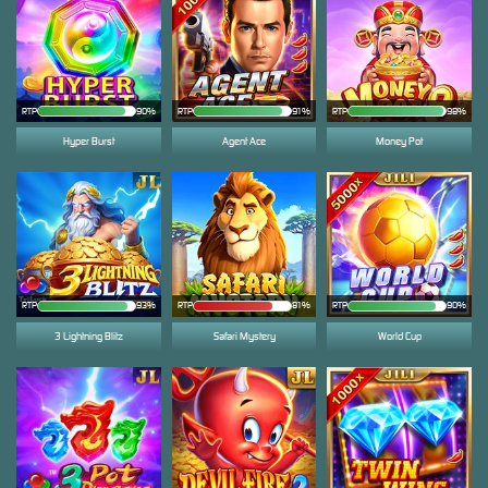
RTP
90%
RTP
91%
RTP
98%
Hyper Burst
Agent Ace
Money Pot
RTP
93%
RTP
81%
RTP
90%
3 Lightning Blitz
Safari Mystery
World Cup