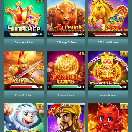
RTP
85%
RTP
82%
RTP
83%
Super Ace Joker
3 Charge Buffalo
3 Coin Wild Horse
RTP
83%
RTP
95%
RTP
98%
Roma X Deluxe
Fortune Coins
Fortune Gems 2