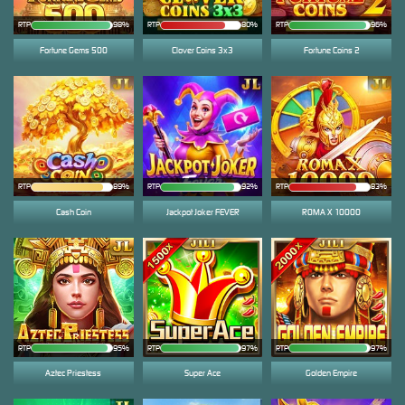
RTP
98%
RTP
80%
RTP
96%
Fortune Gems 500
Clover Coins 3x3
Fortune Coins 2
RTP
89%
RTP
92%
RTP
83%
Cash Coin
Jackpot Joker FEVER
ROMA X 10000
RTP
95%
RTP
97%
RTP
97%
Aztec Priestess
Super Ace
Golden Empire