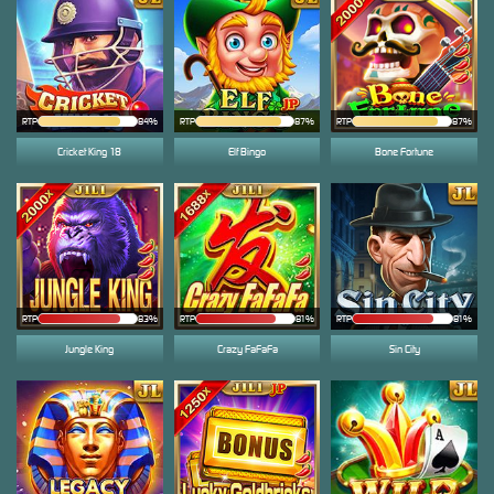
RTP
84%
RTP
87%
RTP
87%
Cricket King 18
Elf Bingo
Bone Fortune
RTP
83%
RTP
81%
RTP
81%
Jungle King
Crazy FaFaFa
Sin City