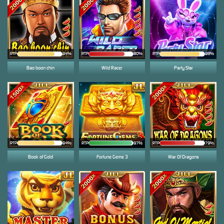
RTP
84%
RTP
80%
RTP
89%
Bao boon chin
Wild Racer
Party Star
RTP
84%
RTP
97%
RTP
79%
Book of Gold
Fortune Gems 3
War Of Dragons