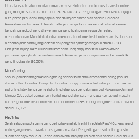
Ini adalah salah satu pencipta permainan mesin slot online untuk perusahaan slot online
yang mungkin sudah ada dari tahun 2016 atau 2017. Penyedia game Slot Nexus ini juga
merupakan penyedia yang populer dan sering dimainkan oleh pecinta judi online.
Perusahaan ini berbasis di daerah malta, jadi penyedia ini bisa sangat terkenal karena
banyaknya jackpot yang ditawarkannya yang tidak pernah egois dan selalu
menguntungkan. Mungkin kalian baru mengenal dunia mesin slot online dan bisa langsung
mencoba permainan yang tersedia dari penyedia spadegaming ini di situs QQ289.
Penyedia ini juga memiliki tingkat keamanan yang tinggi dan selalu menawarkan
permainan yang lebih bagus dan menarik. Provider game ini juga memberikan nilai RTP
yang tinggi senilai 96,50%.
Micro Gaming
Saat ini, perusahaan game Microgaming adalah salah satu rekomendasi paling populer
dalam daftar slot online. Penyedia slot online di Inggris ini memiliki berbagai macam mesin
slot online, tidak hanya game slot online, tetapi juga banyak mesin Slot Nexus non-demand
lainnya. Coba sekali permainan ini untuk mengetahui cara mendapatkan jackpot maxwin
dari penyedia mesin slot online ini. Judi slot online QQ289 microgaming memberikan nilai rtp
senilai 96,86%.
Play'N Go
Salah satu penyedia game yang paling terkenal akhir akhir ini adalah Play'N Go, karena slot
online yang mereka tawarkan beragam dan variatif. Penyedia game slot online gratis ini
sudah ada sejak tahun 2012 dan lebih dikenal dan popular oleh para pecinta judi di seluruh