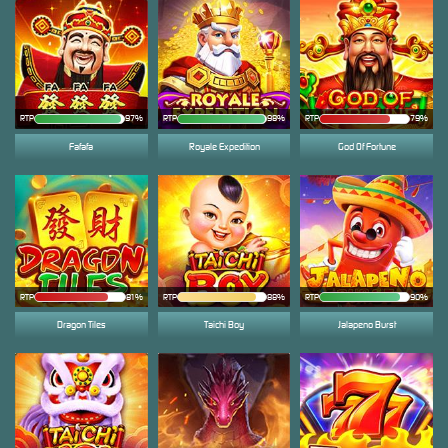
RTP
97%
RTP
98%
RTP
79%
Fafafa
Royale Expedition
God Of Fortune
RTP
81%
RTP
88%
RTP
90%
Dragon Tiles
Taichi Boy
Jalapeno Burst