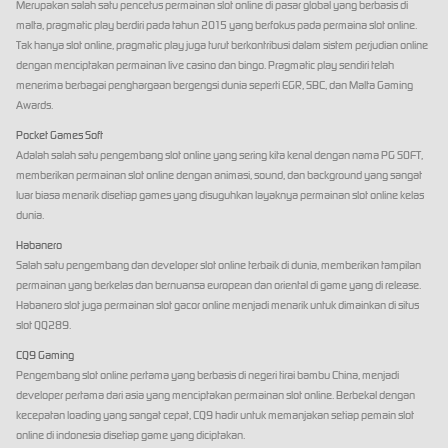
Merupakan salah satu pencetus permainan slot online di pasar global yang berbasis di
malta, pragmatic play berdiri pada tahun 2015 yang berfokus pada permaina slot online.
Tak hanya slot online, pragmatic play juga turut berkontribusi dalam sistem perjudian online
dengan menciptakan permainan live casino dan bingo. Pragmatic play sendiri telah
menerima berbagai penghargaan bergengsi dunia seperti EGR, SBC, dan Malta Gaming
Awards.
Pocket Games Soft
Adalah salah satu pengembang slot online yang sering kita kenal dengan nama PG SOFT,
memberikan permainan slot online dengan animasi, sound, dan background yang sangat
luar biasa menarik disetiap games yang disuguhkan layaknya permainan slot online kelas
dunia.
Habanero
Salah satu pengembang dan developer slot online terbaik di dunia, memberikan tampilan
permainan yang berkelas dan bernuansa european dan oriental di game yang di release.
Habanero slot juga permainan slot gacor online menjadi menarik untuk dimainkan di situs
slot QQ289.
CQ9 Gaming
Pengembang slot online pertama yang berbasis di negeri tirai bambu China, menjadi
developer pertama dari asia yang menciptakan permainan slot online. Berbekal dengan
kecepatan loading yang sangat cepat, CQ9 hadir untuk memanjakan setiap pemain slot
online di indonesia disetiap game yang diciptakan.