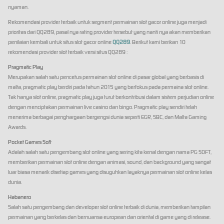
nyaman.
Rekomendasi provider terbaik untuk segment permainan slot gacor online juga menjadi
prioritas dari QQ289, pasal nya rating provider tersebut yang nanti nya akan memberikan
penilaian kembali untuk situs slot gacor online
QQ289
. Berikut kami berikan 10
rekomendasi provider slot terbaik versi situs QQ289 :
Pragmatic Play
Merupakan salah satu pencetus permainan slot online di pasar global yang berbasis di
malta, pragmatic play berdiri pada tahun 2015 yang berfokus pada permaina slot online.
Tak hanya slot online, pragmatic play juga turut berkontribusi dalam sistem perjudian online
dengan menciptakan permainan live casino dan bingo. Pragmatic play sendiri telah
menerima berbagai penghargaan bergengsi dunia seperti EGR, SBC, dan Malta Gaming
Awards.
Pocket Games Soft
Adalah salah satu pengembang slot online yang sering kita kenal dengan nama PG SOFT,
memberikan permainan slot online dengan animasi, sound, dan background yang sangat
luar biasa menarik disetiap games yang disuguhkan layaknya permainan slot online kelas
dunia.
Habanero
Salah satu pengembang dan developer slot online terbaik di dunia, memberikan tampilan
permainan yang berkelas dan bernuansa european dan oriental di game yang di release.