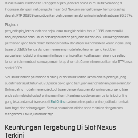
dunia termasuk Indonesia. Penggemar penyedia slot online ini mulai berkembang di
Indonesia, dan peminat penyedia mesin Slot Nexus ini sangat banyak hampir di setiap
daerah. RTP QQ289 yang diberikan oleh permainan slot online ini adalah sebesar 96,57%.
Playtech
penyedia playtech sudah ada sejak lama, mungkin sekitar tahun 1999, dan memiliki
banyak pemain setia. Hal ini bisa terjadi karena penyedia mesin Slot4D ini menghadirkan
permainan yang hadir dalam berbagai bentuk dan dapat menghasilkan keuntungan yang
besar di QQ289 hanya dengan memasang modal atau taruhan yang kecil. Dan
perusahaan judi slot online resmi ini terus meningkatkan kualitas permainannya setiap
tahun untuk membuat semua pemain tetap di rumah. Game ini memberikan nilai RTP besar,
senilai 99%.
Slot Online adalah permainan di situs judi slot online terbaru resmi dan terpercaya yang
sudah hadir sejak tahun 2020 pasca covid yang bertujuan menghadirkan permainan Slot
Online paling mudah menang jackpot besar dengan bocoran slot online gacor yang bisa
anda cek melalui situs judi online resmi kami. Kami menyediakan semua jenis judi online
yang bisa anda mainkan seperti
Slot Online
, casino online, poker online, judi bola, tembak
ikan, togel dan sabung ayam. Semua permainan ini bisa anda mainkan dengan cara
mengakses 1 akun judi online saja.
Keuntungan Tergabung Di Slot Nexus
Terkini