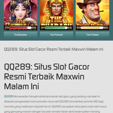
RTP
83%
RTP
91%
RTP
86%
The Beauties
The Pharaoh
Train Robber
QQ289: Situs Slot Gacor Resmi Terbaik Maxwin Malam Ini
QQ289: Situs Slot Gacor
Resmi Terbaik Maxwin
Malam Ini
QQ289
Menawarkan banyak sekali permainan slot gacor yang sedang viral saat ini,
dibawah pengawasan resmi provider nexus slot QQ289 memberikan jaminan WD bagi
member yang melakukan deposit hari ini. QQ289 merupakan situs game resmi slot nexus
yang gampang maxwin dengan bocoran winrate harian serta kesempatan menang