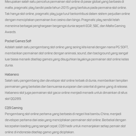
Merupakan salah satu pencetus permainan slot online di pasar global yang berbasis di
malta, pragmatic play berdiri pada tahun 2015 yang berfokus pada permaina slot online.
Tak hanya slot online, pragmatic play juga turut berkontribusi dalam sistem perjudian online
dengan menciptakan permainan live casino dan bingo. Pragmatic play sendiri telah
menerima berbagai penghargaan bergengsi dunia seperti EGR, SBC, dan Malta Gaming
Awards.
Pocket Games Soft
Adalah salah satu pengembang slot online yang sering kita kenal dengan nama PG SOFT,
memberikan permainan slot online dengan animasi, sound, dan background yang sangat
luar biasa menarik disetiap games yang disuguhkan layaknya permainan slot online kelas
dunia.
Habanero
Salah satu pengembang dan developer slot online terbaik di dunia, memberikan tampilan
permainan yang berkelas dan bernuansa european dan oriental di game yang di release.
Habanero slot juga permainan slot gacor online menjadi menarik untuk dimainkan di situs
slot QQ289.
CQ9 Gaming
Pengembang slot online pertama yang berbasis di negeri tirai bambu China, menjadi
developer pertama dari asia yang menciptakan permainan slot online. Berbekal dengan
kecepatan loading yang sangat cepat, CQ9 hadir untuk memanjakan setiap pemain slot
online di indonesia disetiap game yang diciptakan.