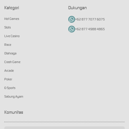
Kategori
Dukungan
Hot Games
+62 877 7077 6075
Slots
+62 877 4988 4865
Live Casino
Race
Olahraga
Crash Game
Arcade
Poker
E-Sports
Sabung Ayam
Komunitas