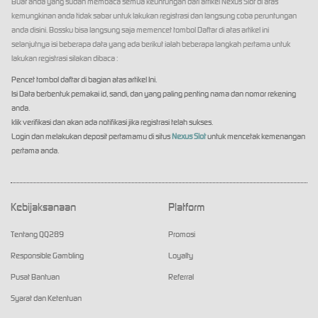
Buat anda yang sudah membaca semua keuntungan dari artikel Nexus Slot di atas
kemungkinan anda tidak sabar untuk lakukan registrasi dan langsung coba peruntungan
anda disini. Bossku bisa langsung saja memencet tombol Daftar di atas artikel ini
selanjutnya isi beberapa data yang ada berikut ialah beberapa langkah pertama untuk
lakukan registrasi silakan dibaca :
Pencet tombol daftar di bagian atas artikel Ini.
Isi Data berbentuk pemakai id, sandi, dan yang paling penting nama dan nomor rekening
anda.
klik verifikasi dan akan ada notifikasi jika registrasi telah sukses.
Login dan melakukan deposit pertamamu di situs
Nexus Slot
untuk mencetak kemenangan
pertama anda.
Kebijaksanaan
Platform
Tentang QQ289
Promosi
Responsible Gambling
Loyalty
Pusat Bantuan
Referral
Syarat dan Ketentuan