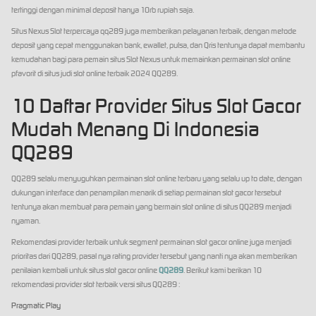
tertinggi dengan minimal deposit hanya 10rb rupiah saja.
Situs Nexus Slot terpercaya qq289 juga memberikan pelayanan terbaik, dengan metode
deposit yang cepat menggunakan bank, ewallet, pulsa, dan Qris tentunya dapat membantu
kemudahan bagi para pemain situs Slot Nexus untuk memainkan permainan slot online
pfavorit di situs judi slot online terbaik 2024 QQ289.
10 Daftar Provider Situs Slot Gacor
Mudah Menang Di Indonesia
QQ289
QQ289 selalu menyuguhkan permainan slot online terbaru yang selalu up to date, dengan
dukungan interface dan penampilan menarik di setiap permainan slot gacor tersebut
tentunya akan membuat para pemain yang bermain slot online di situs QQ289 menjadi
nyaman.
Rekomendasi provider terbaik untuk segment permainan slot gacor online juga menjadi
prioritas dari QQ289, pasal nya rating provider tersebut yang nanti nya akan memberikan
penilaian kembali untuk situs slot gacor online
QQ289
. Berikut kami berikan 10
rekomendasi provider slot terbaik versi situs QQ289 :
Pragmatic Play