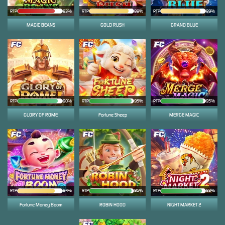
RTP
83%
RTP
88%
RTP
89%
MAGIC BEANS
GOLD RUSH
GRAND BLUE
RTP
90%
RTP
95%
RTP
95%
GLORY OF ROME
Fortune Sheep
MERGE MAGIC
RTP
84%
RTP
95%
RTP
92%
Fortune Money Boom
ROBIN HOOD
NIGHT MARKET 2