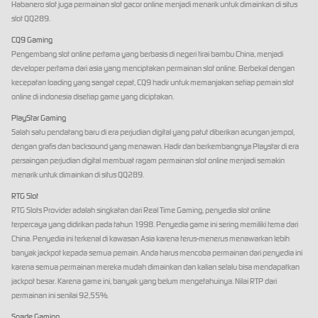
Habanero slot juga permainan slot gacor online menjadi menarik untuk dimainkan di situs
slot QQ289.
CQ9 Gaming
Pengembang slot online pertama yang berbasis di negeri tirai bambu China, menjadi
developer pertama dari asia yang menciptakan permainan slot online. Berbekal dengan
kecepatan loading yang sangat cepat, CQ9 hadir untuk memanjakan setiap pemain slot
online di indonesia disetiap game yang diciptakan.
PlayStar Gaming
Salah satu pendatang baru di era perjudian digital yang patut diberikan acungan jempol,
dengan grafis dan backsound yang menawan. Hadir dan berkembangnya Playstar di era
persaingan perjudian digital membuat ragam permainan slot online menjadi semakin
menarik untuk dimainkan di situs QQ289.
RTG Slot
RTG Slots Provider adalah singkatan dari Real Time Gaming, penyedia slot online
terpercaya yang didirikan pada tahun 1998. Penyedia game ini sering memiliki tema dari
China. Penyedia ini terkenal di kawasan Asia karena terus-menerus menawarkan lebih
banyak jackpot kepada semua pemain. Anda harus mencoba permainan dari penyedia ini
karena semua permainan mereka mudah dimainkan dan kalian selalu bisa mendapatkan
jackpot besar. Karena game ini, banyak yang belum mengetahuinya. Nilai RTP dari
permainan ini senilai 92,55%.
Spade Gaming