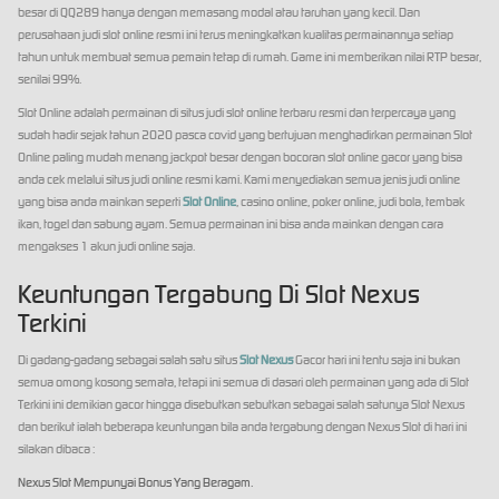
besar di QQ289 hanya dengan memasang modal atau taruhan yang kecil. Dan
perusahaan judi slot online resmi ini terus meningkatkan kualitas permainannya setiap
tahun untuk membuat semua pemain tetap di rumah. Game ini memberikan nilai RTP besar,
senilai 99%.
Slot Online adalah permainan di situs judi slot online terbaru resmi dan terpercaya yang
sudah hadir sejak tahun 2020 pasca covid yang bertujuan menghadirkan permainan Slot
Online paling mudah menang jackpot besar dengan bocoran slot online gacor yang bisa
anda cek melalui situs judi online resmi kami. Kami menyediakan semua jenis judi online
yang bisa anda mainkan seperti
Slot Online
, casino online, poker online, judi bola, tembak
ikan, togel dan sabung ayam. Semua permainan ini bisa anda mainkan dengan cara
mengakses 1 akun judi online saja.
Keuntungan Tergabung Di Slot Nexus
Terkini
Di gadang-gadang sebagai salah satu situs
Slot Nexus
Gacor hari ini tentu saja ini bukan
semua omong kosong semata, tetapi ini semua di dasari oleh permainan yang ada di Slot
Terkini ini demikian gacor hingga disebutkan sebutkan sebagai salah satunya Slot Nexus
dan berikut ialah beberapa keuntungan bila anda tergabung dengan Nexus Slot di hari ini
silakan dibaca :
Nexus Slot Mempunyai Bonus Yang Beragam.