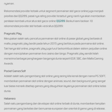
nyaman.
Rekomendasi provider terbaik untuk segment permainan slot gacor online juga menjadi
prioritas dari QQ289, pasal nya rating provider tersebut yang nanti nya akan memberikan
penilaian kembali untuk situs slot gacor online
QQ289
. Berikut kami berikan 10
rekomendasi provider slot terbaik versi situs QQ289 :
Pragmatic Play
Merupakan salah satu pencetus permainan slot online di pasar global yang berbasis di
malta, pragmatic play berdiri pada tahun 2015 yang berfokus pada permaina slot online.
Tak hanya slot online, pragmatic play juga turut berkontribusi dalam sistem perjudian online
dengan menciptakan permainan live casino dan bingo. Pragmatic play sendiri telah
menerima berbagai penghargaan bergengsi dunia seperti EGR, SBC, dan Malta Gaming
Awards.
Pocket Games Soft
Adalah salah satu pengembang slot online yang sering kita kenal dengan nama PG SOFT,
memberikan permainan slot online dengan animasi, sound, dan background yang sangat
luar biasa menarik disetiap games yang disuguhkan layaknya permainan slot online kelas
dunia.
Habanero
Salah satu pengembang dan developer slot online terbaik di dunia, memberikan tampilan
permainan yang berkelas dan bernuansa european dan oriental di game yang di release.