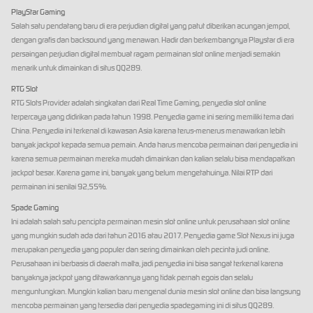
PlayStar Gaming
Salah satu pendatang baru di era perjudian digital yang patut diberikan acungan jempol,
dengan grafis dan backsound yang menawan. Hadir dan berkembangnya Playstar di era
persaingan perjudian digital membuat ragam permainan slot online menjadi semakin
menarik untuk dimainkan di situs QQ289.
RTG Slot
RTG Slots Provider adalah singkatan dari Real Time Gaming, penyedia slot online
terpercaya yang didirikan pada tahun 1998. Penyedia game ini sering memiliki tema dari
China. Penyedia ini terkenal di kawasan Asia karena terus-menerus menawarkan lebih
banyak jackpot kepada semua pemain. Anda harus mencoba permainan dari penyedia ini
karena semua permainan mereka mudah dimainkan dan kalian selalu bisa mendapatkan
jackpot besar. Karena game ini, banyak yang belum mengetahuinya. Nilai RTP dari
permainan ini senilai 92,55%.
Spade Gaming
Ini adalah salah satu pencipta permainan mesin slot online untuk perusahaan slot online
yang mungkin sudah ada dari tahun 2016 atau 2017. Penyedia game Slot Nexus ini juga
merupakan penyedia yang populer dan sering dimainkan oleh pecinta judi online.
Perusahaan ini berbasis di daerah malta, jadi penyedia ini bisa sangat terkenal karena
banyaknya jackpot yang ditawarkannya yang tidak pernah egois dan selalu
menguntungkan. Mungkin kalian baru mengenal dunia mesin slot online dan bisa langsung
mencoba permainan yang tersedia dari penyedia spadegaming ini di situs QQ289.