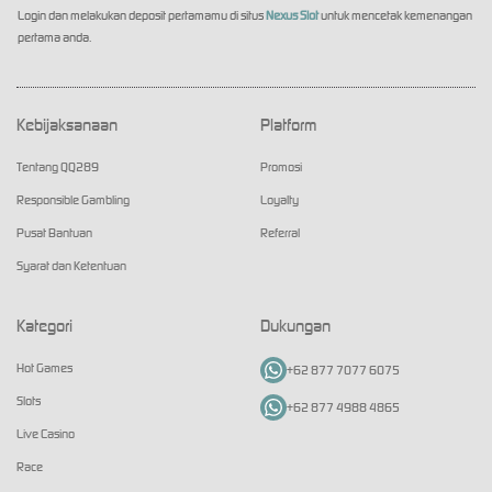
Login dan melakukan deposit pertamamu di situs
Nexus Slot
untuk mencetak kemenangan
pertama anda.
Kebijaksanaan
Platform
Tentang QQ289
Promosi
Responsible Gambling
Loyalty
Pusat Bantuan
Referral
Syarat dan Ketentuan
Kategori
Dukungan
Hot Games
+62 877 7077 6075
Slots
+62 877 4988 4865
Live Casino
Race