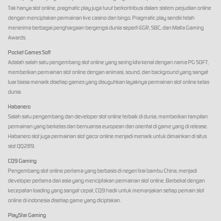
Tak hanya slot online, pragmatic play juga turut berkontribusi dalam sistem perjudian online
dengan menciptakan permainan live casino dan bingo. Pragmatic play sendiri telah
menerima berbagai penghargaan bergengsi dunia seperti EGR, SBC, dan Malta Gaming
Awards.
Pocket Games Soft
Adalah salah satu pengembang slot online yang sering kita kenal dengan nama PG SOFT,
memberikan permainan slot online dengan animasi, sound, dan background yang sangat
luar biasa menarik disetiap games yang disuguhkan layaknya permainan slot online kelas
dunia.
Habanero
Salah satu pengembang dan developer slot online terbaik di dunia, memberikan tampilan
permainan yang berkelas dan bernuansa european dan oriental di game yang di release.
Habanero slot juga permainan slot gacor online menjadi menarik untuk dimainkan di situs
slot QQ289.
CQ9 Gaming
Pengembang slot online pertama yang berbasis di negeri tirai bambu China, menjadi
developer pertama dari asia yang menciptakan permainan slot online. Berbekal dengan
kecepatan loading yang sangat cepat, CQ9 hadir untuk memanjakan setiap pemain slot
online di indonesia disetiap game yang diciptakan.
PlayStar Gaming