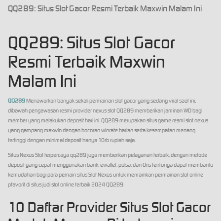
QQ289: Situs Slot Gacor Resmi Terbaik Maxwin Malam Ini
QQ289: Situs Slot Gacor
Resmi Terbaik Maxwin
Malam Ini
QQ289
Menawarkan banyak sekali permainan slot gacor yang sedang viral saat ini,
dibawah pengawasan resmi provider nexus slot QQ289 memberikan jaminan WD bagi
member yang melakukan deposit hari ini. QQ289 merupakan situs game resmi slot nexus
yang gampang maxwin dengan bocoran winrate harian serta kesempatan menang
tertinggi dengan minimal deposit hanya 10rb rupiah saja.
Situs Nexus Slot terpercaya qq289 juga memberikan pelayanan terbaik, dengan metode
deposit yang cepat menggunakan bank, ewallet, pulsa, dan Qris tentunya dapat membantu
kemudahan bagi para pemain situs Slot Nexus untuk memainkan permainan slot online
pfavorit di situs judi slot online terbaik 2024 QQ289.
10 Daftar Provider Situs Slot Gacor