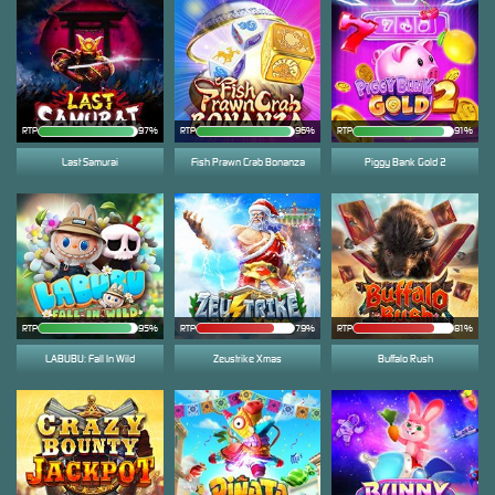
RTP
97%
RTP
96%
RTP
91%
Last Samurai
Fish Prawn Crab Bonanza
Piggy Bank Gold 2
RTP
95%
RTP
79%
RTP
81%
LABUBU: Fall In Wild
Zeustrike Xmas
Buffalo Rush