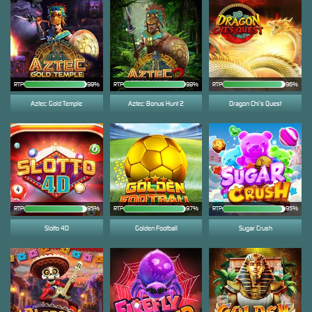
RTP
98%
RTP
98%
RTP
96%
Aztec: Gold Temple
Aztec: Bonus Hunt 2
Dragon Chi’s Quest
RTP
95%
RTP
97%
RTP
95%
Slotto 4D
Golden Football
Sugar Crush