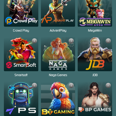
Crowd Play
AdvantPlay
MegaWin
i
i
i
Smartsoft
Naga Games
JDB
i
i
i