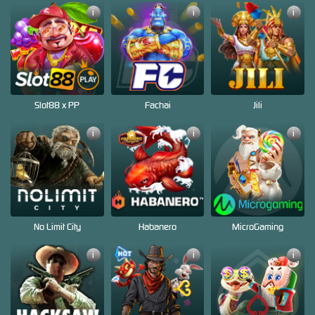
i
i
i
Slot88 x PP
Fachai
Jili
i
i
i
No Limit City
Habanero
MicroGaming
i
i
i