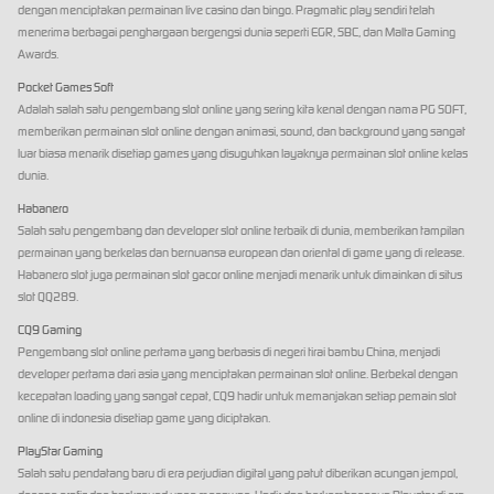
dengan menciptakan permainan live casino dan bingo. Pragmatic play sendiri telah
menerima berbagai penghargaan bergengsi dunia seperti EGR, SBC, dan Malta Gaming
Awards.
Pocket Games Soft
Adalah salah satu pengembang slot online yang sering kita kenal dengan nama PG SOFT,
memberikan permainan slot online dengan animasi, sound, dan background yang sangat
luar biasa menarik disetiap games yang disuguhkan layaknya permainan slot online kelas
dunia.
Habanero
Salah satu pengembang dan developer slot online terbaik di dunia, memberikan tampilan
permainan yang berkelas dan bernuansa european dan oriental di game yang di release.
Habanero slot juga permainan slot gacor online menjadi menarik untuk dimainkan di situs
slot QQ289.
CQ9 Gaming
Pengembang slot online pertama yang berbasis di negeri tirai bambu China, menjadi
developer pertama dari asia yang menciptakan permainan slot online. Berbekal dengan
kecepatan loading yang sangat cepat, CQ9 hadir untuk memanjakan setiap pemain slot
online di indonesia disetiap game yang diciptakan.
PlayStar Gaming
Salah satu pendatang baru di era perjudian digital yang patut diberikan acungan jempol,