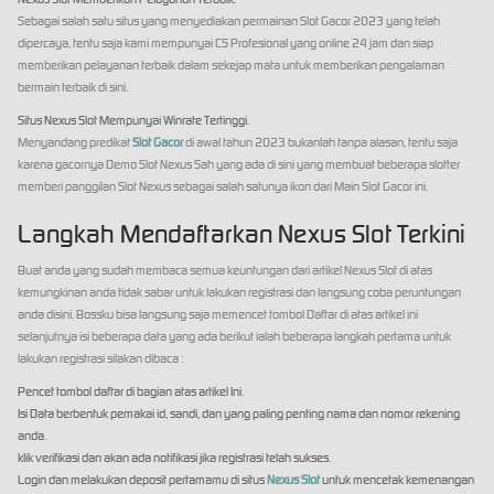
Sebagai salah satu situs yang menyediakan permainan Slot Gacor 2023 yang telah
dipercaya, tentu saja kami mempunyai CS Profesional yang online 24 jam dan siap
memberikan pelayanan terbaik dalam sekejap mata untuk memberikan pengalaman
bermain terbaik di sini.
Situs Nexus Slot Mempunyai Winrate Tertinggi.
Menyandang predikat
Slot Gacor
di awal tahun 2023 bukanlah tanpa alasan, tentu saja
karena gacornya Demo Slot Nexus Sah yang ada di sini yang membuat beberapa slotter
memberi panggilan Slot Nexus sebagai salah satunya ikon dari Main Slot Gacor ini.
Langkah Mendaftarkan Nexus Slot Terkini
Buat anda yang sudah membaca semua keuntungan dari artikel Nexus Slot di atas
kemungkinan anda tidak sabar untuk lakukan registrasi dan langsung coba peruntungan
anda disini. Bossku bisa langsung saja memencet tombol Daftar di atas artikel ini
selanjutnya isi beberapa data yang ada berikut ialah beberapa langkah pertama untuk
lakukan registrasi silakan dibaca :
Pencet tombol daftar di bagian atas artikel Ini.
Isi Data berbentuk pemakai id, sandi, dan yang paling penting nama dan nomor rekening
anda.
klik verifikasi dan akan ada notifikasi jika registrasi telah sukses.
Login dan melakukan deposit pertamamu di situs
Nexus Slot
untuk mencetak kemenangan