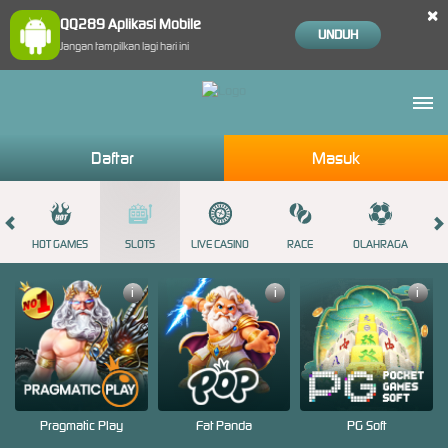
×
QQ289 Aplikasi Mobile
UNDUH
Jangan tampilkan lagi hari ini
Daftar
Masuk
HOT GAMES
SLOTS
LIVE CASINO
RACE
OLAHRAGA
CRA
i
i
i
Pragmatic Play
Fat Panda
PG Soft