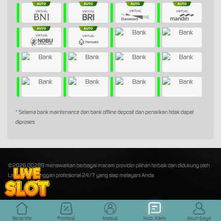
* Selama bank maintenance dan bank offline deposit dan penarikan tidak dapat
diproses
©2026 QQ289 menawarkan berbagai macam provider pilihan terbaik dan didukung oleh
Layanan Pelanggan profesional 24/7 yang siap melayani Anda.
Beranda
Promosi
Masuk
Hub. Kami
Akun Saya