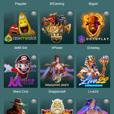
Playstar
BTGaming
Bigpot
i
i
i
AMB Slot
VPower
Octoplay
i
i
i
Mario Club
Dragoonsoft
Live22
i
i
i