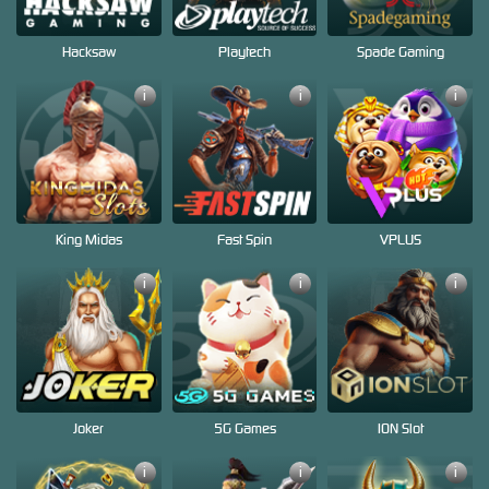
Hacksaw
Playtech
Spade Gaming
i
i
i
King Midas
Fast Spin
VPLUS
i
i
i
Joker
5G Games
ION Slot
i
i
i