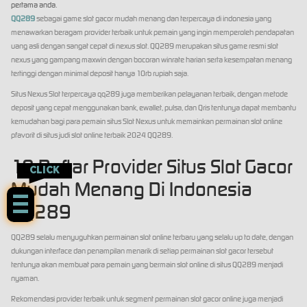
pertama anda.
QQ289
sebagai game slot gacor mudah menang dan terpercaya di indonesia yang
menawarkan beragam provider terbaik untuk pemain yang ingin memperoleh pendapatan
uang asli dengan sangat cepat di nexus slot. QQ289 merupakan situs game resmi slot
nexus yang gampang maxwin dengan bocoran winrate harian serta kesempatan menang
tertinggi dengan minimal deposit hanya 10rb rupiah saja.
Situs Nexus Slot terpercaya qq289 juga memberikan pelayanan terbaik, dengan metode
deposit yang cepat menggunakan bank, ewallet, pulsa, dan Qris tentunya dapat membantu
kemudahan bagi para pemain situs Slot Nexus untuk memainkan permainan slot online
pfavorit di situs judi slot online terbaik 2024 QQ289.
10 Daftar Provider Situs Slot Gacor
CLICK
Mudah Menang Di Indonesia
QQ289
QQ289 selalu menyuguhkan permainan slot online terbaru yang selalu up to date, dengan
dukungan interface dan penampilan menarik di setiap permainan slot gacor tersebut
tentunya akan membuat para pemain yang bermain slot online di situs QQ289 menjadi
nyaman.
Rekomendasi provider terbaik untuk segment permainan slot gacor online juga menjadi