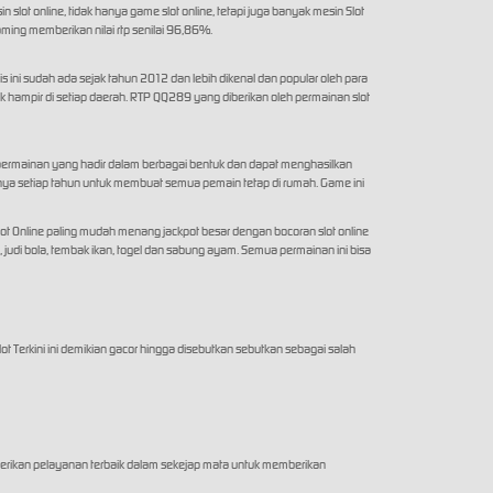
 slot online, tidak hanya game slot online, tetapi juga banyak mesin Slot
ming memberikan nilai rtp senilai 96,86%.
is ini sudah ada sejak tahun 2012 dan lebih dikenal dan popular oleh para
ak hampir di setiap daerah. RTP QQ289 yang diberikan oleh permainan slot
an permainan yang hadir dalam berbagai bentuk dan dapat menghasilkan
nya setiap tahun untuk membuat semua pemain tetap di rumah. Game ini
Slot Online paling mudah menang jackpot besar dengan bocoran slot online
ne, judi bola, tembak ikan, togel dan sabung ayam. Semua permainan ini bisa
lot Terkini ini demikian gacor hingga disebutkan sebutkan sebagai salah
berikan pelayanan terbaik dalam sekejap mata untuk memberikan