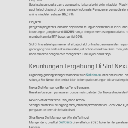
Salah satu penyedia game yang paling terkenal akhir akhir ini adalah Play'N
pecinta judi di seluruh dunia termasuk Indonesia. Penggemar penyedia slot
online ini adalah sebesar 96,57%.
Playtech
penyedia playtech sudah ada sejak lama, mungkin sekitar tahun 1999, dan 
keuntungan yang besar di QQ289 hanya dengan memasang modal atau taruhan
memberikan nilai RTP besar, senilai 99%.
Slot Online adalah permainan di situs judi slot online terbaru resmi dan 
gacor yang bisa anda cek melalui situs judi online resmi kami. Kami menyed
anda mainkan dengan cara mengakses 1 akun judi online saja.
Keuntungan Tergabung Di Slot Nexu
Di gadang-gadang sebagai salah satu situs
Slot Nexus
Gacor hari ini tentu 
satunya Slot Nexus dan berikut ialah beberapa keuntungan bila anda tergabun
Nexus Slot Mempunyai Bonus Yang Beragam.
Rasakan beragam penawaran bonus melimpah dari Slot Nexus dimulai dari b
Nexus Slot Memberikan Pelayanan Terbaik.
Sebagai salah satu situs yang menyediakan permainan Slot Gacor 2023 ya
pengalaman bermain terbaik di sini.
Situs Nexus Slot Mempunyai Winrate Tertinggi.
Menyandang predikat
Slot Gacor
di awal tahun 2023 bukanlah tanpa alasan,
Gacor ini.