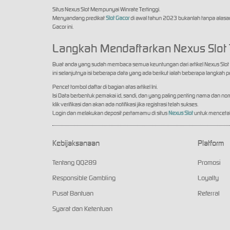
Situs Nexus Slot Mempunyai Winrate Tertinggi.
Menyandang predikat
Slot Gacor
di awal tahun 2023 bukanlah tanpa alasan,
Gacor ini.
Langkah Mendaftarkan Nexus Slot T
Buat anda yang sudah membaca semua keuntungan dari artikel Nexus Slot di
ini selanjutnya isi beberapa data yang ada berikut ialah beberapa langkah pe
Pencet tombol daftar di bagian atas artikel Ini.
Isi Data berbentuk pemakai id, sandi, dan yang paling penting nama dan no
klik verifikasi dan akan ada notifikasi jika registrasi telah sukses.
Login dan melakukan deposit pertamamu di situs
Nexus Slot
untuk menceta
Kebijaksanaan
Platform
Tentang QQ289
Promosi
Responsible Gambling
Loyalty
Pusat Bantuan
Referral
Syarat dan Ketentuan