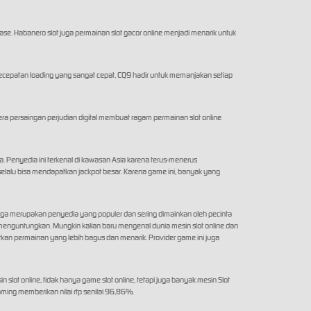
se. Habanero slot juga permainan slot gacor online menjadi menarik untuk
 kecepatan loading yang sangat cepat, CQ9 hadir untuk memanjakan setiap
era persaingan perjudian digital membuat ragam permainan slot online
na. Penyedia ini terkenal di kawasan Asia karena terus-menerus
alu bisa mendapatkan jackpot besar. Karena game ini, banyak yang
 juga merupakan penyedia yang populer dan sering dimainkan oleh pecinta
lu menguntungkan. Mungkin kalian baru mengenal dunia mesin slot online dan
rkan permainan yang lebih bagus dan menarik. Provider game ini juga
 slot online, tidak hanya game slot online, tetapi juga banyak mesin Slot
ming memberikan nilai rtp senilai 96,86%.