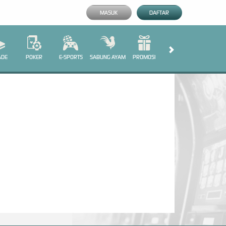
MASUK
DAFTAR
ADE
POKER
E-SPORTS
SABUNG AYAM
PROMOSI