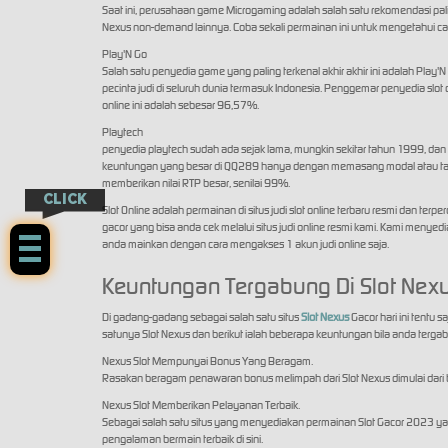
Saat ini, perusahaan game Microgaming adalah salah satu rekomendasi paling 
Nexus non-demand lainnya. Coba sekali permainan ini untuk mengetahui cara
Play'N Go
Salah satu penyedia game yang paling terkenal akhir akhir ini adalah Play'N
pecinta judi di seluruh dunia termasuk Indonesia. Penggemar penyedia slot
online ini adalah sebesar 96,57%.
Playtech
penyedia playtech sudah ada sejak lama, mungkin sekitar tahun 1999, dan 
keuntungan yang besar di QQ289 hanya dengan memasang modal atau taruhan
memberikan nilai RTP besar, senilai 99%.
CLICK
Slot Online adalah permainan di situs judi slot online terbaru resmi dan 
gacor yang bisa anda cek melalui situs judi online resmi kami. Kami menyed
anda mainkan dengan cara mengakses 1 akun judi online saja.
Keuntungan Tergabung Di Slot Nexu
Di gadang-gadang sebagai salah satu situs
Slot Nexus
Gacor hari ini tentu 
satunya Slot Nexus dan berikut ialah beberapa keuntungan bila anda tergabun
Nexus Slot Mempunyai Bonus Yang Beragam.
Rasakan beragam penawaran bonus melimpah dari Slot Nexus dimulai dari b
Nexus Slot Memberikan Pelayanan Terbaik.
Sebagai salah satu situs yang menyediakan permainan Slot Gacor 2023 ya
pengalaman bermain terbaik di sini.