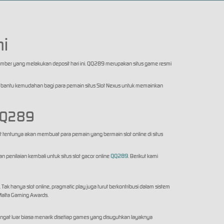
ni
mber yang melakukan deposit hari ini. QQ289 merupakan situs game resmi
embantu kemudahan bagi para pemain situs Slot Nexus untuk memainkan
 QQ289
t tentunya akan membuat para pemain yang bermain slot online di situs
 penilaian kembali untuk situs slot gacor online
QQ289
. Berikut kami
Tak hanya slot online, pragmatic play juga turut berkontribusi dalam sistem
 Malta Gaming Awards.
ngat luar biasa menarik disetiap games yang disuguhkan layaknya