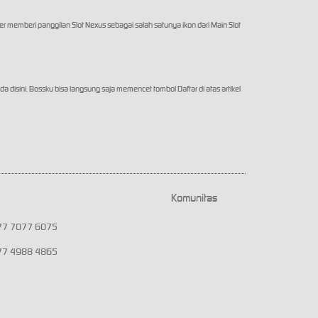
r memberi panggilan Slot Nexus sebagai salah satunya ikon dari Main Slot
disini. Bossku bisa langsung saja memencet tombol Daftar di atas artikel
n
Komunitas
77 7077 6075
77 4988 4865