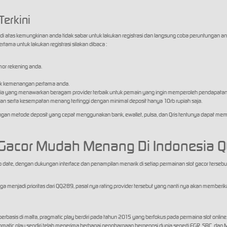
erkini
 atas kemungkinan anda tidak sabar untuk lakukan registrasi dan langsung coba peruntungan anda 
rtama untuk lakukan registrasi silakan dibaca :
mor rekening anda.
k kemenangan pertama anda.
ia yang menawarkan beragam provider terbaik untuk pemain yang ingin memperoleh pendapatan u
n serta kesempatan menang tertinggi dengan minimal deposit hanya 10rb rupiah saja.
engan metode deposit yang cepat menggunakan bank, ewallet, pulsa, dan Qris tentunya dapat m
lot Gacor Mudah Menang Di Indonesia
 date, dengan dukungan interface dan penampilan menarik di setiap permainan slot gacor tersebu
a menjadi prioritas dari QQ289, pasal nya rating provider tersebut yang nanti nya akan memberikan
rbasis di malta, pragmatic play berdiri pada tahun 2015 yang berfokus pada permaina slot online. 
gmatic play sendiri telah menerima berbagai penghargaan bergengsi dunia seperti EGR, SBC, dan