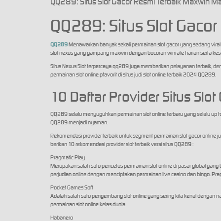
QQ289: Situs Slot Gacor Resmi Terbaik Maxwin Ma
QQ289: Situs Slot Gacor
QQ289
Menawarkan banyak sekali permainan slot gacor yang sedang viral
slot nexus yang gampang maxwin dengan bocoran winrate harian serta kes
Situs Nexus Slot terpercaya qq289 juga memberikan pelayanan terbaik, d
permainan slot online pfavorit di situs judi slot online terbaik 2024 QQ289.
10 Daftar Provider Situs S
QQ289 selalu menyuguhkan permainan slot online terbaru yang selalu up to
QQ289 menjadi nyaman.
Rekomendasi provider terbaik untuk segment permainan slot gacor online jug
berikan 10 rekomendasi provider slot terbaik versi situs QQ289 :
Pragmatic Play
Merupakan salah satu pencetus permainan slot online di pasar global yang be
perjudian online dengan menciptakan permainan live casino dan bingo. Pra
Pocket Games Soft
Adalah salah satu pengembang slot online yang sering kita kenal dengan 
permainan slot online kelas dunia.
Habanero