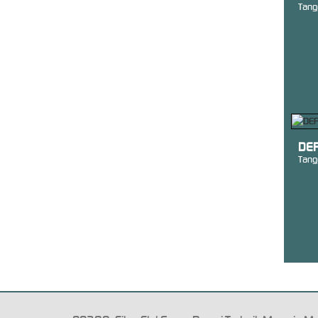
Tang
DEP
Tang