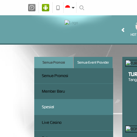
HOT
Semua Promosi
Semua Event Provider
TU
Semua Promosi
Tang
Member Baru
Spesial
Live Casino