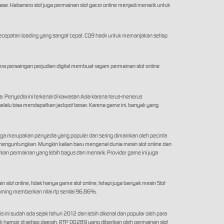
se. Habanero slot juga permainan slot gacor online menjadi menarik untuk
 kecepatan loading yang sangat cepat, CQ9 hadir untuk memanjakan setiap
era persaingan perjudian digital membuat ragam permainan slot online
na. Penyedia ini terkenal di kawasan Asia karena terus-menerus
alu bisa mendapatkan jackpot besar. Karena game ini, banyak yang
 juga merupakan penyedia yang populer dan sering dimainkan oleh pecinta
lu menguntungkan. Mungkin kalian baru mengenal dunia mesin slot online dan
rkan permainan yang lebih bagus dan menarik. Provider game ini juga
 slot online, tidak hanya game slot online, tetapi juga banyak mesin Slot
ming memberikan nilai rtp senilai 96,86%.
is ini sudah ada sejak tahun 2012 dan lebih dikenal dan popular oleh para
ak hampir di setiap daerah. RTP QQ289 yang diberikan oleh permainan slot