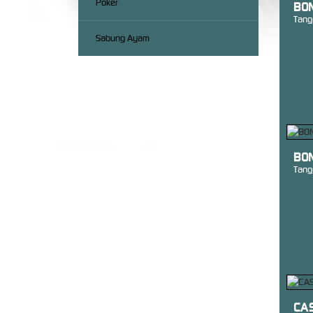
Poker
BON
Tang
Sabung Ayam
BON
Tang
CA