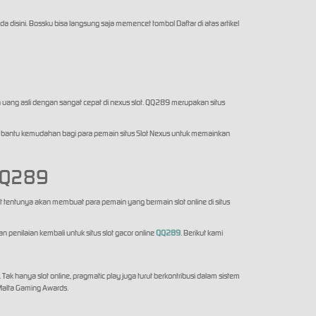
disini. Bossku bisa langsung saja memencet tombol Daftar di atas artikel
ang asli dengan sangat cepat di nexus slot. QQ289 merupakan situs
embantu kemudahan bagi para pemain situs Slot Nexus untuk memainkan
 QQ289
t tentunya akan membuat para pemain yang bermain slot online di situs
 penilaian kembali untuk situs slot gacor online
QQ289
. Berikut kami
Tak hanya slot online, pragmatic play juga turut berkontribusi dalam sistem
 Malta Gaming Awards.