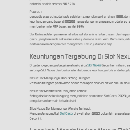
online ini adalah sebesar 96,57%.
Playtech
penyedia playtech sudah ada sejak lama, mungkin sekitar tahun 1999, dan 
keuntungan yang besar di QQ289 hanya dengan memasang modal atau taruhan
memberikan nilai RTP besar, senilai 99%.
Slot Online adalah permainan di situs judi slot online terbaru resmi dan 
gacor yang bisa anda cek melalui situs judi online resmi kami. Kami menyed
anda mainkan dengan cara mengakses 1 akun judi online saja.
Keuntungan Tergabung Di Slot Nexu
Di gadang-gadang sebagai salah satu situs
Slot Nexus
Gacor hari ini tentu 
satunya Slot Nexus dan berikut ialah beberapa keuntungan bila anda tergabun
Nexus Slot Mempunyai Bonus Yang Beragam.
Rasakan beragam penawaran bonus melimpah dari Slot Nexus dimulai dari b
Nexus Slot Memberikan Pelayanan Terbaik.
Sebagai salah satu situs yang menyediakan permainan Slot Gacor 2023 ya
pengalaman bermain terbaik di sini.
Situs Nexus Slot Mempunyai Winrate Tertinggi.
Menyandang predikat
Slot Gacor
di awal tahun 2023 bukanlah tanpa alasan,
Gacor ini.