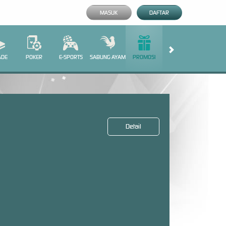
MASUK
DAFTAR
ADE
POKER
E-SPORTS
SABUNG AYAM
PROMOSI
Detail