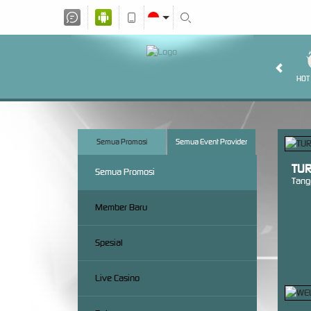
HOT
Semua Promosi
Semua Event Provider
TU
Semua Promosi
Tang
Member Baru
Spesial
Live Casino