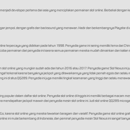
, menjadi developer pertama dari asia yang menciptakan permainan slot online. Berbekal dengan
acungan jempol, dengan grafis dan backsound yang menawan. Hadir dan berkembangnya Playstar di 
nline terpercaya yang didirikan pada tahun 1998. Penyedia game ini sering memiliki tema dari Chi
ba permainan dari penyedia ini karena semua permainan mereka mudah dimainkan dan kalian sel
aan slot online yang mungkin sudah ada dari tahun 2016 atau 2017. Penyedia game Slot Nexus ini
isa sangat terkenal karena banyaknya jackpot yang ditawarkannya yang tidak pernah egois dan sela
ini di situs QQ289. Penyedia ini juga memiliki tingkat keamanan yang tinggi dan selalu menawa
populer dalam daftar slot online. Penyedia slot online di Inggris ini memiliki berbagai macam mesin
 mendapatkan jackpot maxwin dari penyedia mesin slot online ini. Judi slot online QQ289 microga
 Go, karena slot online yang mereka tawarkan beragam dan variatif. Penyedia game slot online grat
 online ini mulai berkembang di Indonesia, dan peminat penyedia mesin Slot Nexus ini sangat bany