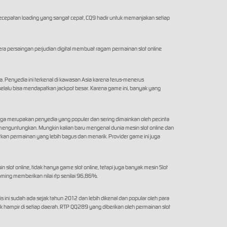
 kecepatan loading yang sangat cepat, CQ9 hadir untuk memanjakan setiap
era persaingan perjudian digital membuat ragam permainan slot online
na. Penyedia ini terkenal di kawasan Asia karena terus-menerus
alu bisa mendapatkan jackpot besar. Karena game ini, banyak yang
 juga merupakan penyedia yang populer dan sering dimainkan oleh pecinta
lu menguntungkan. Mungkin kalian baru mengenal dunia mesin slot online dan
rkan permainan yang lebih bagus dan menarik. Provider game ini juga
 slot online, tidak hanya game slot online, tetapi juga banyak mesin Slot
ming memberikan nilai rtp senilai 96,86%.
is ini sudah ada sejak tahun 2012 dan lebih dikenal dan popular oleh para
ak hampir di setiap daerah. RTP QQ289 yang diberikan oleh permainan slot