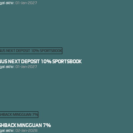
gal akhir:
01-Jan-2027
US NEXT DEPOSIT 10% SPORTSBOOK
gal akhir:
01-Jan-2027
SHBACK MINGGUAN 7%
gal akhir:
02-Jan-2028