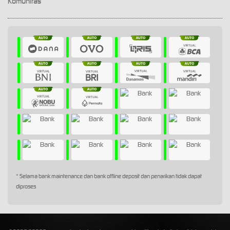
Komunitas
* Selama bank maintenance dan bank offline deposit dan penarikan tidak dapat
diproses