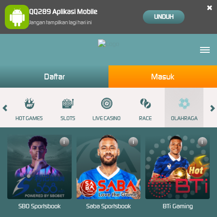
×
QQ289 Aplikasi Mobile
UNDUH
Jangan tampilkan lagi hari ini
Daftar
Masuk
HOT GAMES
SLOTS
LIVE CASINO
RACE
OLAHRAGA
CRA
i
i
i
SBO Sportsbook
Saba Sportsbook
BTi Gaming