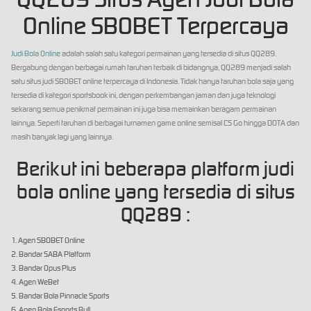
Online SBOBET Terpercaya
Judi Bola Online
adalah salah satu kategori permainan yang tersedia di situs QQ289.
Bergabung dengan berbagai rumah taruhan terbaik di bidangnya, QQ289 menjadi salah
satu situs judi SBOBET online terpercaya di Indonesia. Tidak hanya taruhan bola saja yang
tersedia di kategori sportsbook ini, dengan perkembangan jaman dan juga teknologi
sekarang semua penikmat permainan ini juga bisa memainkan beragam permainan
lainnya. Seperti taruhan di berbagai turnamen game online semisal CS Go hingga DOTA dan
masih banyak lagi yang lainnya.
Berikut ini beberapa platform judi
bola online yang tersedia di situs
QQ289 :
1. Agen SBOBET Online
2. Bandar SABA Platform
3. Bandar Opus Plus
4. Agen WeBet
5. Bandar Bola Pinnacle Sports
6. Agen Bola Esports Bull