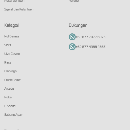
Pusat Bantuan
Referral
Syarat dan Ketentuan
Kategori
Dukungan
Hot Games
+62 877 7077 6075
Slots
+62 877 4988 4865
Live Casino
Race
Olahraga
Crash Game
Arcade
Poker
E-Sports
Sabung Ayam