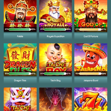
RTP
95%
RTP
96%
RTP
87%
Fafafa
Royale Expedition
God Of Fortune
RTP
91%
RTP
91%
RTP
89%
Dragon Tiles
Taichi Boy
Jalapeno Burst