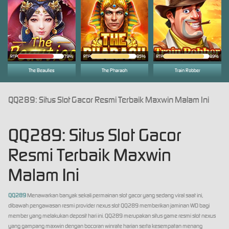
RTP
79%
RTP
85%
RTP
89%
The Beauties
The Pharaoh
Train Robber
QQ289: Situs Slot Gacor Resmi Terbaik Maxwin Malam Ini
QQ289: Situs Slot Gacor
Resmi Terbaik Maxwin
Malam Ini
QQ289
Menawarkan banyak sekali permainan slot gacor yang sedang viral saat ini,
dibawah pengawasan resmi provider nexus slot QQ289 memberikan jaminan WD bagi
member yang melakukan deposit hari ini. QQ289 merupakan situs game resmi slot nexus
yang gampang maxwin dengan bocoran winrate harian serta kesempatan menang