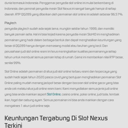
dunia termasuk Indonesia. Penggemar penyedia slot online ini mulai berkembang di
Indonesia, dan peminat penyedia mesin Slot Nexus ini sangat banyak hampir di setiap
daerah. RTP QQ289 yang diberikan oleh permainan slot online ini adalah sebesar 96,57%.
Playtech
penyedia playtech sudah ada sejak lama, mungkin sekitar tahun 1999, dan memiliki
banyak pemain setia. Hal ini bisa terjadi karena penyedia mesin Slot4D ini menghadirkan
permainan yang hadir dalam berbagai bentuk dan dapat menghasilkan keuntungan yang
besar di QQ289 hanya dengan memasang modal atau taruhan yang kecil. Dan
perusahaan judi slot online resmi ini terus meningkatkan kualitas permainannya setiap
tahun untuk membuat semua pemain tetap di rumah. Game ini memberikan nilai RTP besar,
senilai 99%.
Slot Online adalah permainan di situs judi slot online terbaru resmi dan terpercaya yang
sudah hadir sejak tahun 2020 pasca covid yang bertujuan menghadirkan permainan Slot
Online paling mudah menang jackpot besar dengan bocoran slot online gacor yang bisa
anda cek melalui situs judi online resmi kami. Kami menyediakan semua jenis judi online
yang bisa anda mainkan seperti
Slot Online
, casino online, poker online, judi bola, tembak
ikan, togel dan sabung ayam. Semua permainan ini bisa anda mainkan dengan cara
mengakses 1 akun judi online saja.
Keuntungan Tergabung Di Slot Nexus
Terkini