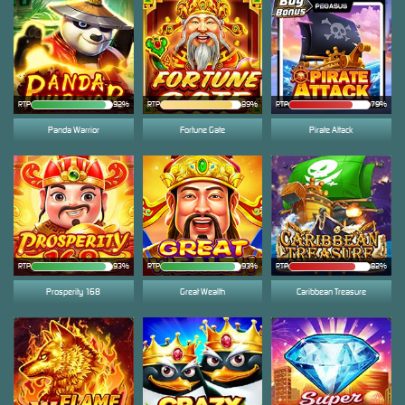
RTP
92%
RTP
89%
RTP
79%
Panda Warrior
Fortune Gate
Pirate Attack
RTP
93%
RTP
93%
RTP
82%
Prosperity 168
Great Wealth
Caribbean Treasure