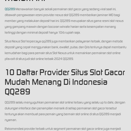
QQ289
Menawarkan banyak sekali permainan slot gacor yang sedang viral saat ini,
dibawah pengawasan resmi provider nexus slot QQ289 memberikan jaminan WD bagi
member yang melakukan deposit hari ini. QQ289 merupakan situs game resmi slot nexus
yang gampang maxwin dengan bocoran winrate harian serta kesempatan menang
tertinggi dengan minimal deposit hanya 10rb rupiah saja.
Situs Nexus Slot terpercaya qq289 juga memberikan pelayanan terbaik, dengan metode
deposit yang cepat menggunakan bank, ewallet, pulsa, dan Qris tentunya dapat membantu
kemudahan bagi para pemain situs Slot Nexus untuk memainkan permainan slot online
pfavorit di situs judi slot online terbaik 2024 QQ289.
10 Daftar Provider Situs Slot Gacor
Mudah Menang Di Indonesia
QQ289
QQ289 selalu menyuguhkan permainan slot online terbaru yang selalu up to date, dengan
dukungan interface dan penampilan menarik di setiap permainan slot gacor tersebut
tentunya akan membuat para pemain yang bermain slot online di situs QQ289 menjadi
nyaman.
Rekomendasi provider terbaik untuk segment permainan slot gacor online juga menjadi