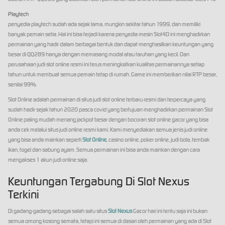
Playtech
penyedia playtech sudah ada sejak lama, mungkin sekitar tahun 1999, dan memiliki
banyak pemain setia. Hal ini bisa terjadi karena penyedia mesin Slot4D ini menghadirkan
permainan yang hadir dalam berbagai bentuk dan dapat menghasilkan keuntungan yang
besar di QQ289 hanya dengan memasang modal atau taruhan yang kecil. Dan
perusahaan judi slot online resmi ini terus meningkatkan kualitas permainannya setiap
tahun untuk membuat semua pemain tetap di rumah. Game ini memberikan nilai RTP besar,
senilai 99%.
Slot Online adalah permainan di situs judi slot online terbaru resmi dan terpercaya yang
sudah hadir sejak tahun 2020 pasca covid yang bertujuan menghadirkan permainan Slot
Online paling mudah menang jackpot besar dengan bocoran slot online gacor yang bisa
anda cek melalui situs judi online resmi kami. Kami menyediakan semua jenis judi online
yang bisa anda mainkan seperti
Slot Online
, casino online, poker online, judi bola, tembak
ikan, togel dan sabung ayam. Semua permainan ini bisa anda mainkan dengan cara
mengakses 1 akun judi online saja.
Keuntungan Tergabung Di Slot Nexus
Terkini
Di gadang-gadang sebagai salah satu situs
Slot Nexus
Gacor hari ini tentu saja ini bukan
semua omong kosong semata, tetapi ini semua di dasari oleh permainan yang ada di Slot