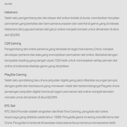
dunia.
Habanero
Salah satu pengembang dan developer slot online terbaik di dunia, memberikan tampilan
permainan yang berkelas dan bernuansa european dan oriental di game yang di release.
Habanero slot juga permainan slot gacor online menjadi menarik untuk dimainkan di situs
slot QQ289.
CQ9 Gaming
Pengembang slot online pertama yang berbasis di negeri tirai bambu China, menjadi
developer pertama dari asia yang menciptakan permainan slot online. Berbekal dengan
kecepatan loading yang sangat cepat, CQ9 hadir untuk memanjakan setiap pemain slot
online di indonesia disetiap game yang diciptakan.
PlayStar Gaming
Salah satu pendatang baru di era perjudian digital yang patut diberikan acungan jempol,
dengan grafis dan backsound yang menawan. Hadir dan berkembangnya Playstar di era
persaingan perjudian digital membuat ragam permainan slot online menjadi semakin
menarik untuk dimainkan di situs QQ289.
RTG Slot
RTG Slots Provider adalah singkatan dari Real Time Gaming, penyedia slot online
terpercaya yang didirikan pada tahun 1998. Penyedia game ini sering memiliki tema dari
China. Penyedia ini terkenal di kawasan Asia karena terus-menerus menawarkan lebih