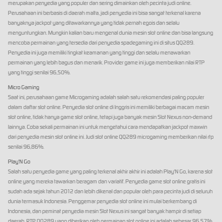
merupakan penyedia yang populer dan sering dimainkan oleh pecinta judi online.
Perusahaan ini berbasis di daerah malta, jadi penyedia ini bisa sangat terkenal karena
banyaknya jackpot yang ditawarkannya yang tidak pernah egois dan selalu
menguntungkan. Mungkin kalian baru mengenal dunia mesin slot online dan bisa langsung
mencoba permainan yang tersedia dari penyedia spadegaming ini di situs QQ289.
Penyedia ini juga memiliki tingkat keamanan yang tinggi dan selalu menawarkan
permainan yang lebih bagus dan menarik. Provider game ini juga memberikan nilai RTP
yang tinggi senilai 96,50%.
Micro Gaming
Saat ini, perusahaan game Microgaming adalah salah satu rekomendasi paling populer
dalam daftar slot online. Penyedia slot online di Inggris ini memiliki berbagai macam mesin
slot online, tidak hanya game slot online, tetapi juga banyak mesin Slot Nexus non-demand
lainnya. Coba sekali permainan ini untuk mengetahui cara mendapatkan jackpot maxwin
dari penyedia mesin slot online ini. Judi slot online QQ289 microgaming memberikan nilai rtp
senilai 96,86%.
Play'N Go
Salah satu penyedia game yang paling terkenal akhir akhir ini adalah Play'N Go, karena slot
online yang mereka tawarkan beragam dan variatif. Penyedia game slot online gratis ini
sudah ada sejak tahun 2012 dan lebih dikenal dan popular oleh para pecinta judi di seluruh
dunia termasuk Indonesia. Penggemar penyedia slot online ini mulai berkembang di
Indonesia, dan peminat penyedia mesin Slot Nexus ini sangat banyak hampir di setiap
daerah. RTP QQ289 yang diberikan oleh permainan slot online ini adalah sebesar 96,57%.