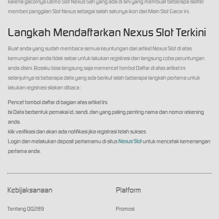
karena gacornya Demo Slot Nexus Sah yang ada di sini yang membuat beberapa slotter
memberi panggilan Slot Nexus sebagai salah satunya ikon dari Main Slot Gacor ini.
Langkah Mendaftarkan Nexus Slot Terkini
Buat anda yang sudah membaca semua keuntungan dari artikel Nexus Slot di atas
kemungkinan anda tidak sabar untuk lakukan registrasi dan langsung coba peruntungan
anda disini. Bossku bisa langsung saja memencet tombol Daftar di atas artikel ini
selanjutnya isi beberapa data yang ada berikut ialah beberapa langkah pertama untuk
lakukan registrasi silakan dibaca :
Pencet tombol daftar di bagian atas artikel Ini.
Isi Data berbentuk pemakai id, sandi, dan yang paling penting nama dan nomor rekening
anda.
klik verifikasi dan akan ada notifikasi jika registrasi telah sukses.
Login dan melakukan deposit pertamamu di situs
Nexus Slot
untuk mencetak kemenangan
pertama anda.
Kebijaksanaan
Platform
Tentang QQ289
Promosi