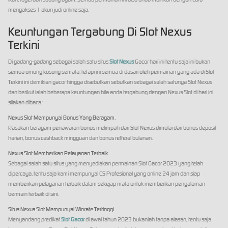
mengakses 1 akun judi online saja.
Keuntungan Tergabung Di Slot Nexus
Terkini
Di gadang-gadang sebagai salah satu situs
Slot Nexus
Gacor hari ini tentu saja ini bukan
semua omong kosong semata, tetapi ini semua di dasari oleh permainan yang ada di Slot
Terkini ini demikian gacor hingga disebutkan sebutkan sebagai salah satunya Slot Nexus
dan berikut ialah beberapa keuntungan bila anda tergabung dengan Nexus Slot di hari ini
silakan dibaca :
Nexus Slot Mempunyai Bonus Yang Beragam.
Rasakan beragam penawaran bonus melimpah dari Slot Nexus dimulai dari bonus deposit
harian, bonus cashback mingguan dan bonus refferal bulanan.
Nexus Slot Memberikan Pelayanan Terbaik.
Sebagai salah satu situs yang menyediakan permainan Slot Gacor 2023 yang telah
dipercaya, tentu saja kami mempunyai CS Profesional yang online 24 jam dan siap
memberikan pelayanan terbaik dalam sekejap mata untuk memberikan pengalaman
bermain terbaik di sini.
Situs Nexus Slot Mempunyai Winrate Tertinggi.
Menyandang predikat
Slot Gacor
di awal tahun 2023 bukanlah tanpa alasan, tentu saja