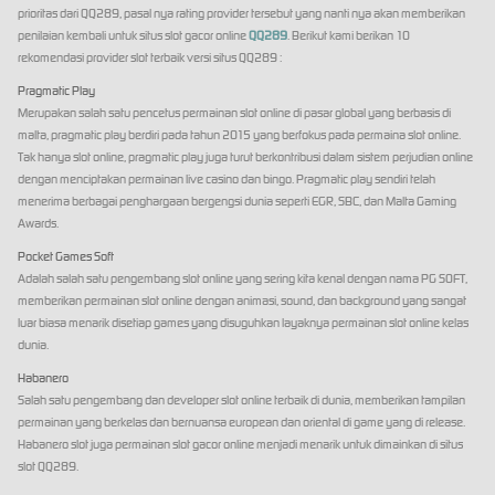
prioritas dari QQ289, pasal nya rating provider tersebut yang nanti nya akan memberikan
penilaian kembali untuk situs slot gacor online
QQ289
. Berikut kami berikan 10
rekomendasi provider slot terbaik versi situs QQ289 :
Pragmatic Play
Merupakan salah satu pencetus permainan slot online di pasar global yang berbasis di
malta, pragmatic play berdiri pada tahun 2015 yang berfokus pada permaina slot online.
Tak hanya slot online, pragmatic play juga turut berkontribusi dalam sistem perjudian online
dengan menciptakan permainan live casino dan bingo. Pragmatic play sendiri telah
menerima berbagai penghargaan bergengsi dunia seperti EGR, SBC, dan Malta Gaming
Awards.
Pocket Games Soft
Adalah salah satu pengembang slot online yang sering kita kenal dengan nama PG SOFT,
memberikan permainan slot online dengan animasi, sound, dan background yang sangat
luar biasa menarik disetiap games yang disuguhkan layaknya permainan slot online kelas
dunia.
Habanero
Salah satu pengembang dan developer slot online terbaik di dunia, memberikan tampilan
permainan yang berkelas dan bernuansa european dan oriental di game yang di release.
Habanero slot juga permainan slot gacor online menjadi menarik untuk dimainkan di situs
slot QQ289.