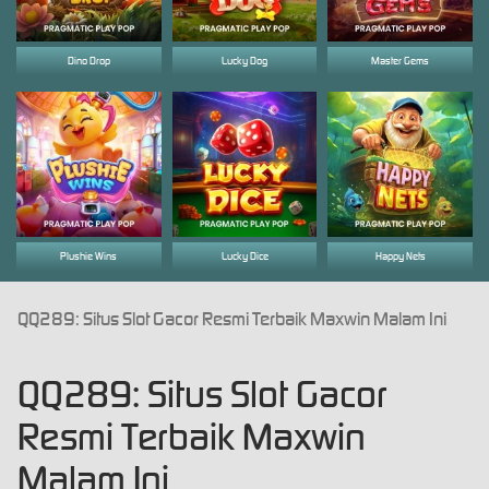
Dino Drop
Lucky Dog
Master Gems
Plushie Wins
Lucky Dice
Happy Nets
QQ289: Situs Slot Gacor Resmi Terbaik Maxwin Malam Ini
QQ289: Situs Slot Gacor
Resmi Terbaik Maxwin
Malam Ini