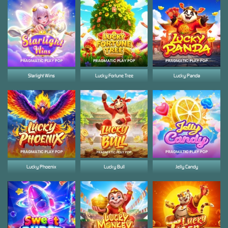
Starlight Wins
Lucky Fortune Tree
Lucky Panda
Lucky Phoenix
Lucky Bull
Jelly Candy