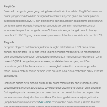
Play'N Go
Salah satu penyedia game yang paling terkenal akhir akhir ini adalah Play'N Go, karena slot
online yang mereka tawarkan beragam dan variatif. Penyedia game slot online gratis ini
sudah ada sejak tahun 2012 dan lebih dikenal dan popular oleh para pecinta judi di seluruh
dunia termasuk Indonesia. Penggemar penyedia slot online ini mulai berkembang di
Indonesia, dan peminat penyedia mesin Slot Nexus ini sangat banyak hampir di setiap
daerah. RTP QQ289 yang diberikan oleh permainan slot online ini adalah sebesar 96,57%.
Playtech
penyedia playtech sudah ada sejak lama, mungkin sekitar tahun 1999, dan memiliki
banyak pemain setia. Hal ini bisa terjadi karena penyedia mesin Slot4D ini menghadirkan
permainan yang hadir dalam berbagai bentuk dan dapat menghasilkan keuntungan yang
besar di QQ289 hanya dengan memasang modal atau taruhan yang kecil. Dan
perusahaan judi slot online resmi ini terus meningkatkan kualitas permainannya setiap
tahun untuk membuat semua pemain tetap di rumah. Game ini memberikan nilai RTP besar,
senilai 99%.
Slot Online adalah permainan di situs judi slot online terbaru resmi dan terpercaya yang
sudah hadir sejak tahun 2020 pasca covid yang bertujuan menghadirkan permainan Slot
Online paling mudah menang jackpot besar dengan bocoran slot online gacor yang bisa
anda cek melalui situs judi online resmi kami. Kami menyediakan semua jenis judi online
yang bisa anda mainkan seperti
Slot Online
, casino online, poker online, judi bola, tembak
ikan, togel dan sabung ayam. Semua permainan ini bisa anda mainkan dengan cara