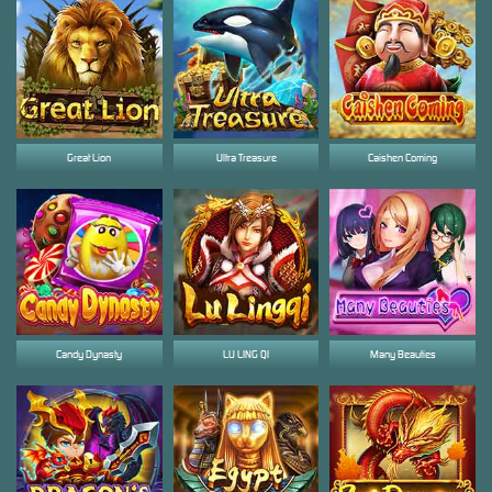
Great Lion
Ultra Treasure
Caishen Coming
Candy Dynasty
LU LING QI
Many Beauties