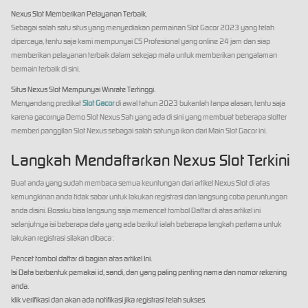
Nexus Slot Memberikan Pelayanan Terbaik.
Sebagai salah satu situs yang menyediakan permainan Slot Gacor 2023 yang telah
dipercaya, tentu saja kami mempunyai CS Profesional yang online 24 jam dan siap
memberikan pelayanan terbaik dalam sekejap mata untuk memberikan pengalaman
bermain terbaik di sini.
Situs Nexus Slot Mempunyai Winrate Tertinggi.
Menyandang predikat
Slot Gacor
di awal tahun 2023 bukanlah tanpa alasan, tentu saja
karena gacornya Demo Slot Nexus Sah yang ada di sini yang membuat beberapa slotter
memberi panggilan Slot Nexus sebagai salah satunya ikon dari Main Slot Gacor ini.
Langkah Mendaftarkan Nexus Slot Terkini
Buat anda yang sudah membaca semua keuntungan dari artikel Nexus Slot di atas
kemungkinan anda tidak sabar untuk lakukan registrasi dan langsung coba peruntungan
anda disini. Bossku bisa langsung saja memencet tombol Daftar di atas artikel ini
selanjutnya isi beberapa data yang ada berikut ialah beberapa langkah pertama untuk
lakukan registrasi silakan dibaca :
Pencet tombol daftar di bagian atas artikel Ini.
Isi Data berbentuk pemakai id, sandi, dan yang paling penting nama dan nomor rekening
anda.
klik verifikasi dan akan ada notifikasi jika registrasi telah sukses.