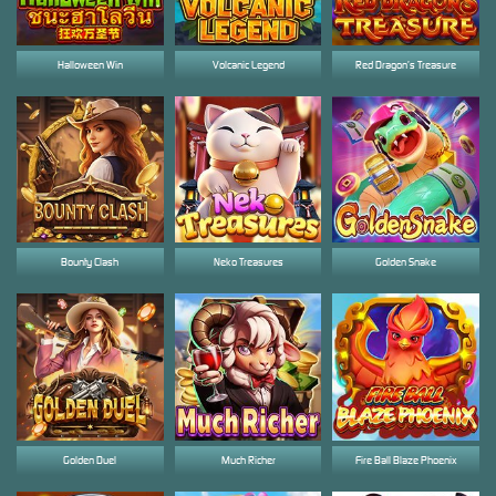
Halloween Win
Volcanic Legend
Red Dragon’s Treasure
Bounty Clash
Neko Treasures
Golden Snake
Golden Duel
Much Richer
Fire Ball Blaze Phoenix