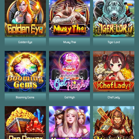
Golden Eye
Muay Thai
Tiger Lord
Booming Gems
Get High
Chef Lady