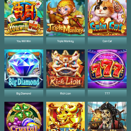
You Will Win
Triple Monkey
Coin Cat
Big Diamond
Rich Lion
777