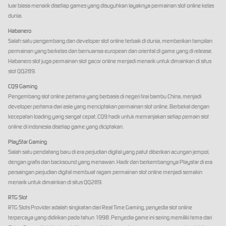
luar biasa menarik disetiap games yang disuguhkan layaknya permainan slot online kelas
dunia.
Habanero
Salah satu pengembang dan developer slot online terbaik di dunia, memberikan tampilan
permainan yang berkelas dan bernuansa european dan oriental di game yang di release.
Habanero slot juga permainan slot gacor online menjadi menarik untuk dimainkan di situs
slot QQ289.
CQ9 Gaming
Pengembang slot online pertama yang berbasis di negeri tirai bambu China, menjadi
developer pertama dari asia yang menciptakan permainan slot online. Berbekal dengan
kecepatan loading yang sangat cepat, CQ9 hadir untuk memanjakan setiap pemain slot
online di indonesia disetiap game yang diciptakan.
PlayStar Gaming
Salah satu pendatang baru di era perjudian digital yang patut diberikan acungan jempol,
dengan grafis dan backsound yang menawan. Hadir dan berkembangnya Playstar di era
persaingan perjudian digital membuat ragam permainan slot online menjadi semakin
menarik untuk dimainkan di situs QQ289.
RTG Slot
RTG Slots Provider adalah singkatan dari Real Time Gaming, penyedia slot online
terpercaya yang didirikan pada tahun 1998. Penyedia game ini sering memiliki tema dari