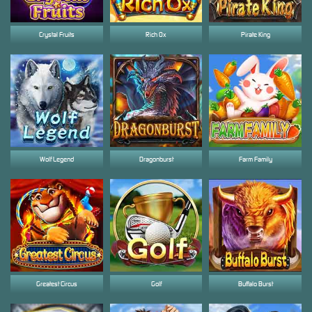
Crystal Fruits
Rich Ox
Pirate King
Wolf Legend
Dragonburst
Farm Family
Greatest Circus
Golf
Buffalo Burst