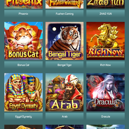
Phoenix
Fushen Coming
ZHAO YUN
Bonus Cat
Bengal Tiger
Rich Now
Egypt Dynasty
Arab
Dracula