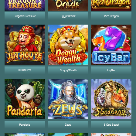
Dragon's Treasure
Egypt Oracle
Rich Dragon
JIN HOU YE
Doggy Wealth
Icy Bar
Pandaria
Zeus
5 God Beast