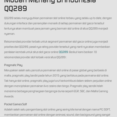
QQ289
QQ289 selalu menyuguhkan permainan slot online terbaru yang selalu up to date, dengan
dukungan interface dan penampilan menarik di setiap permainan slot gacor tersebut
tentunya akan membuat para pemain yang bermain slot online di situs QQ289 menjadi
nyaman.
Rekomendasi provider terbaik untuk segment permainan slot gacor online juga menjadi
prioritas dari QQ289, pasal nya rating provider tersebut yang nanti nya akan memberikan
penilaian kembali untuk situs slot gacor online
QQ289
. Berikut kami berikan 10
rekomendasi provider slot terbaik versi situs QQ289 :
Pragmatic Play
Merupakan salah satu pencetus permainan slot online di pasar global yang berbasis di
malta, pragmatic play berdiri pada tahun 2015 yang berfokus pada permaina slot online.
Tak hanya slot online, pragmatic play juga turut berkontribusi dalam sistem perjudian online
dengan menciptakan permainan live casino dan bingo. Pragmatic play sendiri telah
menerima berbagai penghargaan bergengsi dunia seperti EGR, SBC, dan Malta Gaming
Awards.
Pocket Games Soft
Adalah salah satu pengembang slot online yang sering kita kenal dengan nama PG SOFT,
memberikan permainan slot online dengan animasi, sound, dan background yang sangat