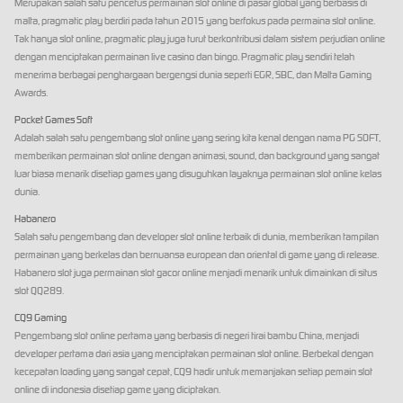
Merupakan salah satu pencetus permainan slot online di pasar global yang berbasis di
malta, pragmatic play berdiri pada tahun 2015 yang berfokus pada permaina slot online.
Tak hanya slot online, pragmatic play juga turut berkontribusi dalam sistem perjudian online
dengan menciptakan permainan live casino dan bingo. Pragmatic play sendiri telah
menerima berbagai penghargaan bergengsi dunia seperti EGR, SBC, dan Malta Gaming
Awards.
Pocket Games Soft
Adalah salah satu pengembang slot online yang sering kita kenal dengan nama PG SOFT,
memberikan permainan slot online dengan animasi, sound, dan background yang sangat
luar biasa menarik disetiap games yang disuguhkan layaknya permainan slot online kelas
dunia.
Habanero
Salah satu pengembang dan developer slot online terbaik di dunia, memberikan tampilan
permainan yang berkelas dan bernuansa european dan oriental di game yang di release.
Habanero slot juga permainan slot gacor online menjadi menarik untuk dimainkan di situs
slot QQ289.
CQ9 Gaming
Pengembang slot online pertama yang berbasis di negeri tirai bambu China, menjadi
developer pertama dari asia yang menciptakan permainan slot online. Berbekal dengan
kecepatan loading yang sangat cepat, CQ9 hadir untuk memanjakan setiap pemain slot
online di indonesia disetiap game yang diciptakan.