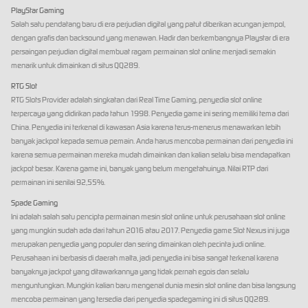
PlayStar Gaming
Salah satu pendatang baru di era perjudian digital yang patut diberikan acungan jempol,
dengan grafis dan backsound yang menawan. Hadir dan berkembangnya Playstar di era
persaingan perjudian digital membuat ragam permainan slot online menjadi semakin
menarik untuk dimainkan di situs QQ289.
RTG Slot
RTG Slots Provider adalah singkatan dari Real Time Gaming, penyedia slot online
terpercaya yang didirikan pada tahun 1998. Penyedia game ini sering memiliki tema dari
China. Penyedia ini terkenal di kawasan Asia karena terus-menerus menawarkan lebih
banyak jackpot kepada semua pemain. Anda harus mencoba permainan dari penyedia ini
karena semua permainan mereka mudah dimainkan dan kalian selalu bisa mendapatkan
jackpot besar. Karena game ini, banyak yang belum mengetahuinya. Nilai RTP dari
permainan ini senilai 92,55%.
Spade Gaming
Ini adalah salah satu pencipta permainan mesin slot online untuk perusahaan slot online
yang mungkin sudah ada dari tahun 2016 atau 2017. Penyedia game Slot Nexus ini juga
merupakan penyedia yang populer dan sering dimainkan oleh pecinta judi online.
Perusahaan ini berbasis di daerah malta, jadi penyedia ini bisa sangat terkenal karena
banyaknya jackpot yang ditawarkannya yang tidak pernah egois dan selalu
menguntungkan. Mungkin kalian baru mengenal dunia mesin slot online dan bisa langsung
mencoba permainan yang tersedia dari penyedia spadegaming ini di situs QQ289.