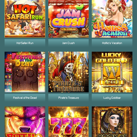
Hot Safari Run
Jam Crush
Hottie’s Vacation
Festival of the Dead
Pirate's Treasure
Lucky Goldbar