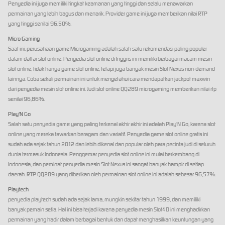
Penyedia ini juga memiliki tingkat keamanan yang tinggi dan selalu menawarkan
permainan yang lebih bagus dan menarik. Provider game ini juga memberikan nilai RTP
yang tinggi senilai 96,50%.
Micro Gaming
Saat ini, perusahaan game Microgaming adalah salah satu rekomendasi paling populer
dalam daftar slot online. Penyedia slot online di Inggris ini memiliki berbagai macam mesin
slot online, tidak hanya game slot online, tetapi juga banyak mesin Slot Nexus non-demand
lainnya. Coba sekali permainan ini untuk mengetahui cara mendapatkan jackpot maxwin
dari penyedia mesin slot online ini. Judi slot online QQ289 microgaming memberikan nilai rtp
senilai 96,86%.
Play'N Go
Salah satu penyedia game yang paling terkenal akhir akhir ini adalah Play'N Go, karena slot
online yang mereka tawarkan beragam dan variatif. Penyedia game slot online gratis ini
sudah ada sejak tahun 2012 dan lebih dikenal dan popular oleh para pecinta judi di seluruh
dunia termasuk Indonesia. Penggemar penyedia slot online ini mulai berkembang di
Indonesia, dan peminat penyedia mesin Slot Nexus ini sangat banyak hampir di setiap
daerah. RTP QQ289 yang diberikan oleh permainan slot online ini adalah sebesar 96,57%.
Playtech
penyedia playtech sudah ada sejak lama, mungkin sekitar tahun 1999, dan memiliki
banyak pemain setia. Hal ini bisa terjadi karena penyedia mesin Slot4D ini menghadirkan
permainan yang hadir dalam berbagai bentuk dan dapat menghasilkan keuntungan yang