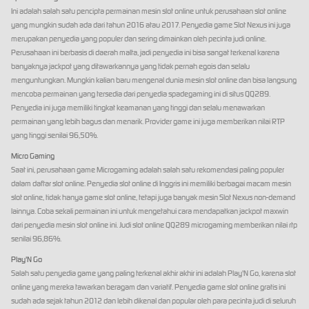
Ini adalah salah satu pencipta permainan mesin slot online untuk perusahaan slot online
yang mungkin sudah ada dari tahun 2016 atau 2017. Penyedia game Slot Nexus ini juga
merupakan penyedia yang populer dan sering dimainkan oleh pecinta judi online.
Perusahaan ini berbasis di daerah malta, jadi penyedia ini bisa sangat terkenal karena
banyaknya jackpot yang ditawarkannya yang tidak pernah egois dan selalu
menguntungkan. Mungkin kalian baru mengenal dunia mesin slot online dan bisa langsung
mencoba permainan yang tersedia dari penyedia spadegaming ini di situs QQ289.
Penyedia ini juga memiliki tingkat keamanan yang tinggi dan selalu menawarkan
permainan yang lebih bagus dan menarik. Provider game ini juga memberikan nilai RTP
yang tinggi senilai 96,50%.
Micro Gaming
Saat ini, perusahaan game Microgaming adalah salah satu rekomendasi paling populer
dalam daftar slot online. Penyedia slot online di Inggris ini memiliki berbagai macam mesin
slot online, tidak hanya game slot online, tetapi juga banyak mesin Slot Nexus non-demand
lainnya. Coba sekali permainan ini untuk mengetahui cara mendapatkan jackpot maxwin
dari penyedia mesin slot online ini. Judi slot online QQ289 microgaming memberikan nilai rtp
senilai 96,86%.
Play'N Go
Salah satu penyedia game yang paling terkenal akhir akhir ini adalah Play'N Go, karena slot
online yang mereka tawarkan beragam dan variatif. Penyedia game slot online gratis ini
sudah ada sejak tahun 2012 dan lebih dikenal dan popular oleh para pecinta judi di seluruh