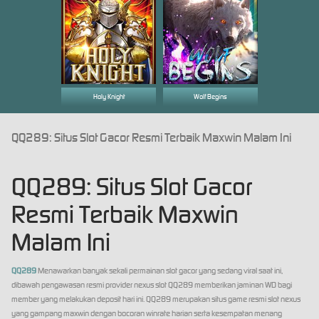
Holy Knight
Wolf Begins
QQ289: Situs Slot Gacor Resmi Terbaik Maxwin Malam Ini
QQ289: Situs Slot Gacor
Resmi Terbaik Maxwin
Malam Ini
QQ289
Menawarkan banyak sekali permainan slot gacor yang sedang viral saat ini,
dibawah pengawasan resmi provider nexus slot QQ289 memberikan jaminan WD bagi
member yang melakukan deposit hari ini. QQ289 merupakan situs game resmi slot nexus
yang gampang maxwin dengan bocoran winrate harian serta kesempatan menang