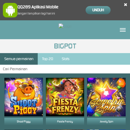
×
QQ289 Aplikasi Mobile
UNDUH
Jangan tampilkan lagi hari ini
BIGPOT
Semua permainan
Top 20
Slots
Shoot Piggy
Fiesta Frenzy
Jewely Spin