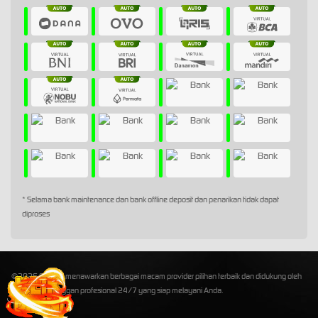
* Selama bank maintenance dan bank offline deposit dan penarikan tidak dapat
diproses
©2026 QQ289 menawarkan berbagai macam provider pilihan terbaik dan didukung oleh
Layanan Pelanggan profesional 24/7 yang siap melayani Anda.