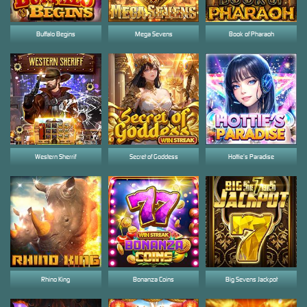
Buffalo Begins
Mega Sevens
Book of Pharaoh
Western Sherrif
Secret of Goddess
Hottie’s Paradise
Rhino King
Bonanza Coins
Big Sevens Jackpot