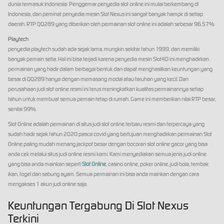
dunia termasuk Indonesia. Penggemar penyedia slot online ini mulai berkembang di
Indonesia, dan peminat penyedia mesin Slot Nexus ini sangat banyak hampir di setiap
daerah. RTP QQ289 yang diberikan oleh permainan slot online ini adalah sebesar 96,57%.
Playtech
penyedia playtech sudah ada sejak lama, mungkin sekitar tahun 1999, dan memiliki
banyak pemain setia. Hal ini bisa terjadi karena penyedia mesin Slot4D ini menghadirkan
permainan yang hadir dalam berbagai bentuk dan dapat menghasilkan keuntungan yang
besar di QQ289 hanya dengan memasang modal atau taruhan yang kecil. Dan
perusahaan judi slot online resmi ini terus meningkatkan kualitas permainannya setiap
tahun untuk membuat semua pemain tetap di rumah. Game ini memberikan nilai RTP besar,
senilai 99%.
Slot Online adalah permainan di situs judi slot online terbaru resmi dan terpercaya yang
sudah hadir sejak tahun 2020 pasca covid yang bertujuan menghadirkan permainan Slot
Online paling mudah menang jackpot besar dengan bocoran slot online gacor yang bisa
anda cek melalui situs judi online resmi kami. Kami menyediakan semua jenis judi online
yang bisa anda mainkan seperti
Slot Online
, casino online, poker online, judi bola, tembak
ikan, togel dan sabung ayam. Semua permainan ini bisa anda mainkan dengan cara
mengakses 1 akun judi online saja.
Keuntungan Tergabung Di Slot Nexus
Terkini