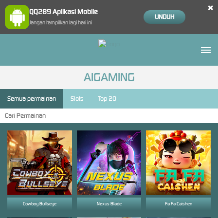
×
QQ289 Aplikasi Mobile
UNDUH
Jangan tampilkan lagi hari ini
AIGAMING
Semua permainan
Slots
Top 20
Cowboy Bullseye
Nexus Blade
Fa Fa Caishen