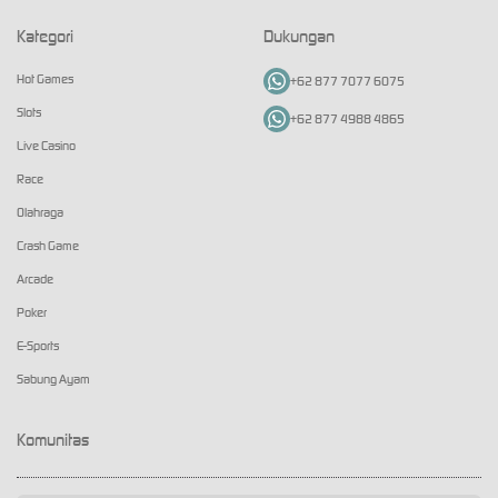
Kategori
Dukungan
Hot Games
+62 877 7077 6075
Slots
+62 877 4988 4865
Live Casino
Race
Olahraga
Crash Game
Arcade
Poker
E-Sports
Sabung Ayam
Komunitas