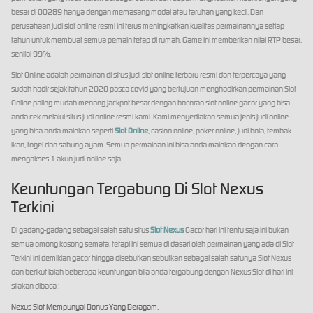
besar di QQ289 hanya dengan memasang modal atau taruhan yang kecil. Dan
perusahaan judi slot online resmi ini terus meningkatkan kualitas permainannya setiap
tahun untuk membuat semua pemain tetap di rumah. Game ini memberikan nilai RTP besar,
senilai 99%.
Slot Online adalah permainan di situs judi slot online terbaru resmi dan terpercaya yang
sudah hadir sejak tahun 2020 pasca covid yang bertujuan menghadirkan permainan Slot
Online paling mudah menang jackpot besar dengan bocoran slot online gacor yang bisa
anda cek melalui situs judi online resmi kami. Kami menyediakan semua jenis judi online
yang bisa anda mainkan seperti
Slot Online
, casino online, poker online, judi bola, tembak
ikan, togel dan sabung ayam. Semua permainan ini bisa anda mainkan dengan cara
mengakses 1 akun judi online saja.
Keuntungan Tergabung Di Slot Nexus
Terkini
Di gadang-gadang sebagai salah satu situs
Slot Nexus
Gacor hari ini tentu saja ini bukan
semua omong kosong semata, tetapi ini semua di dasari oleh permainan yang ada di Slot
Terkini ini demikian gacor hingga disebutkan sebutkan sebagai salah satunya Slot Nexus
dan berikut ialah beberapa keuntungan bila anda tergabung dengan Nexus Slot di hari ini
silakan dibaca :
Nexus Slot Mempunyai Bonus Yang Beragam.