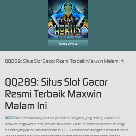
Temple of Horus
QQ289: Situs Slot Gacor Resmi Terbaik Maxwin Malam Ini
QQ289: Situs Slot Gacor
Resmi Terbaik Maxwin
Malam Ini
QQ289
Menawarkan banyak sekali permainan slot gacor yang sedang viral saat ini,
dibawah pengawasan resmi provider nexus slot QQ289 memberikan jaminan WD bagi
member yang melakukan deposit hari ini. QQ289 merupakan situs game resmi slot nexus
yang gampang maxwin dengan bocoran winrate harian serta kesempatan menang