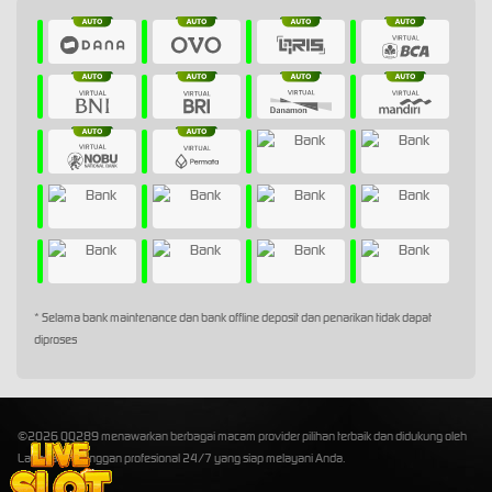
* Selama bank maintenance dan bank offline deposit dan penarikan tidak dapat
diproses
©2026 QQ289 menawarkan berbagai macam provider pilihan terbaik dan didukung oleh
Layanan Pelanggan profesional 24/7 yang siap melayani Anda.