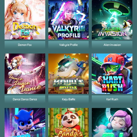
Demon Fox
Valkyrie Profile
Alien Invasion
Dance Dance Dance
Kaiju Battle
Kart Rush