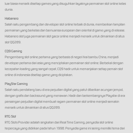
luar biasa menarik disetiap games yang disuguhkan layaknya permainan slot online kelas
dunia.
Habanero
Salah satu pengembang dan developer slot online terbaik di dunia, memberikan tampilan
permainan yang berkelas dan bernuansa european dan oriental di game yang di release.
Habanero slot juga permainan slot gacor online menjadi menarik untuk dimainkan di situs
slot QQ289.
CQ9 Gaming
Pengembang slot online pertama yang berbasis di negeri tirai bambu China, menjadi
developer pertama dari asia yang menciptakan permainan slot online. Berbekal dengan
kecepatan loading yang sangat cepat, CQ9 hadir untuk memanjakan setiap pemain slot
online di indonesia disetiap game yang diciptakan.
PlayStar Gaming
Salah satu pendatang baru di era perjudian digital yang patut diberikan acungan jempol,
dengan grafis dan backsound yang menawan. Hadir dan berkembangnya Playstar di era
persaingan perjudian digital membuat ragam permainan slot online menjadi semakin
menarik untuk dimainkan di situs QQ289.
RTG Slot
RTG Slots Provider adalah singkatan dari Real Time Gaming, penyedia slot online
terpercaya yang didirikan pada tahun 1998. Penyedia game ini sering memiliki tema dari