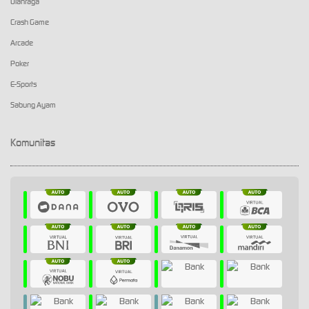
Olahraga
Crash Game
Arcade
Poker
E-Sports
Sabung Ayam
Komunitas