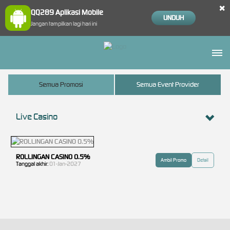
×
QQ289 Aplikasi Mobile
UNDUH
Jangan tampilkan lagi hari ini
Semua Promosi
Semua Event Provider
Live Casino
ROLLINGAN CASINO 0.5%
Ambil Promo
Detail
Tanggal akhir:
01-Jan-2027