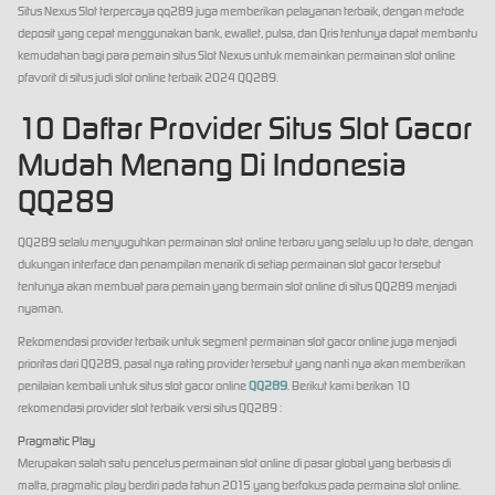
Situs Nexus Slot terpercaya qq289 juga memberikan pelayanan terbaik, dengan metode
deposit yang cepat menggunakan bank, ewallet, pulsa, dan Qris tentunya dapat membantu
kemudahan bagi para pemain situs Slot Nexus untuk memainkan permainan slot online
pfavorit di situs judi slot online terbaik 2024 QQ289.
10 Daftar Provider Situs Slot Gacor
Mudah Menang Di Indonesia
QQ289
QQ289 selalu menyuguhkan permainan slot online terbaru yang selalu up to date, dengan
dukungan interface dan penampilan menarik di setiap permainan slot gacor tersebut
tentunya akan membuat para pemain yang bermain slot online di situs QQ289 menjadi
nyaman.
Rekomendasi provider terbaik untuk segment permainan slot gacor online juga menjadi
prioritas dari QQ289, pasal nya rating provider tersebut yang nanti nya akan memberikan
penilaian kembali untuk situs slot gacor online
QQ289
. Berikut kami berikan 10
rekomendasi provider slot terbaik versi situs QQ289 :
Pragmatic Play
Merupakan salah satu pencetus permainan slot online di pasar global yang berbasis di
malta, pragmatic play berdiri pada tahun 2015 yang berfokus pada permaina slot online.