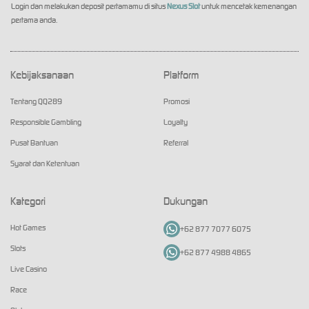
Login dan melakukan deposit pertamamu di situs
Nexus Slot
untuk mencetak kemenangan
pertama anda.
Kebijaksanaan
Platform
Tentang QQ289
Promosi
Responsible Gambling
Loyalty
Pusat Bantuan
Referral
Syarat dan Ketentuan
Kategori
Dukungan
Hot Games
+62 877 7077 6075
Slots
+62 877 4988 4865
Live Casino
Race