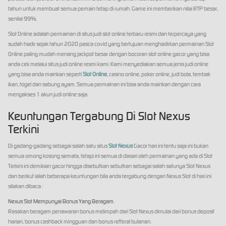
tahun untuk membuat semua pemain tetap di rumah. Game ini memberikan nilai RTP besar,
senilai 99%.
Slot Online adalah permainan di situs judi slot online terbaru resmi dan terpercaya yang
sudah hadir sejak tahun 2020 pasca covid yang bertujuan menghadirkan permainan Slot
Online paling mudah menang jackpot besar dengan bocoran slot online gacor yang bisa
anda cek melalui situs judi online resmi kami. Kami menyediakan semua jenis judi online
yang bisa anda mainkan seperti
Slot Online
, casino online, poker online, judi bola, tembak
ikan, togel dan sabung ayam. Semua permainan ini bisa anda mainkan dengan cara
mengakses 1 akun judi online saja.
Keuntungan Tergabung Di Slot Nexus
Terkini
Di gadang-gadang sebagai salah satu situs
Slot Nexus
Gacor hari ini tentu saja ini bukan
semua omong kosong semata, tetapi ini semua di dasari oleh permainan yang ada di Slot
Terkini ini demikian gacor hingga disebutkan sebutkan sebagai salah satunya Slot Nexus
dan berikut ialah beberapa keuntungan bila anda tergabung dengan Nexus Slot di hari ini
silakan dibaca :
Nexus Slot Mempunyai Bonus Yang Beragam.
Rasakan beragam penawaran bonus melimpah dari Slot Nexus dimulai dari bonus deposit
harian, bonus cashback mingguan dan bonus refferal bulanan.