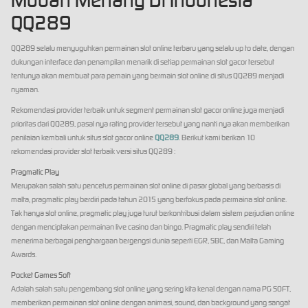
Mudah Menang Di Indonesia
QQ289
QQ289 selalu menyuguhkan permainan slot online terbaru yang selalu up to date, dengan
dukungan interface dan penampilan menarik di setiap permainan slot gacor tersebut
tentunya akan membuat para pemain yang bermain slot online di situs QQ289 menjadi
nyaman.
Rekomendasi provider terbaik untuk segment permainan slot gacor online juga menjadi
prioritas dari QQ289, pasal nya rating provider tersebut yang nanti nya akan memberikan
penilaian kembali untuk situs slot gacor online
QQ289
. Berikut kami berikan 10
rekomendasi provider slot terbaik versi situs QQ289 :
Pragmatic Play
Merupakan salah satu pencetus permainan slot online di pasar global yang berbasis di
malta, pragmatic play berdiri pada tahun 2015 yang berfokus pada permaina slot online.
Tak hanya slot online, pragmatic play juga turut berkontribusi dalam sistem perjudian online
dengan menciptakan permainan live casino dan bingo. Pragmatic play sendiri telah
menerima berbagai penghargaan bergengsi dunia seperti EGR, SBC, dan Malta Gaming
Awards.
Pocket Games Soft
Adalah salah satu pengembang slot online yang sering kita kenal dengan nama PG SOFT,
memberikan permainan slot online dengan animasi, sound, dan background yang sangat