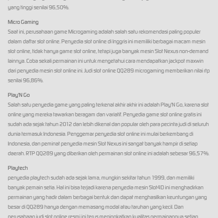
yang tinggi senilai 96,50%.
Micro Gaming
Saat ini, perusahaan game Microgaming adalah salah satu rekomendasi paling populer
dalam daftar slot online. Penyedia slot online di Inggris ini memiliki berbagai macam mesin
slot online, tidak hanya game slot online, tetapi juga banyak mesin Slot Nexus non-demand
lainnya. Coba sekali permainan ini untuk mengetahui cara mendapatkan jackpot maxwin
dari penyedia mesin slot online ini. Judi slot online QQ289 microgaming memberikan nilai rtp
senilai 96,86%.
Play'N Go
Salah satu penyedia game yang paling terkenal akhir akhir ini adalah Play'N Go, karena slot
online yang mereka tawarkan beragam dan variatif. Penyedia game slot online gratis ini
sudah ada sejak tahun 2012 dan lebih dikenal dan popular oleh para pecinta judi di seluruh
dunia termasuk Indonesia. Penggemar penyedia slot online ini mulai berkembang di
Indonesia, dan peminat penyedia mesin Slot Nexus ini sangat banyak hampir di setiap
daerah. RTP QQ289 yang diberikan oleh permainan slot online ini adalah sebesar 96,57%.
Playtech
penyedia playtech sudah ada sejak lama, mungkin sekitar tahun 1999, dan memiliki
banyak pemain setia. Hal ini bisa terjadi karena penyedia mesin Slot4D ini menghadirkan
permainan yang hadir dalam berbagai bentuk dan dapat menghasilkan keuntungan yang
besar di QQ289 hanya dengan memasang modal atau taruhan yang kecil. Dan
perusahaan judi slot online resmi ini terus meningkatkan kualitas permainannya setiap