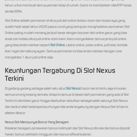
tahun untuk membuat semua pemain tetap di rumah. Game ini memberikan nilai RTP besar,
senilai 99%.
Slot Online adalah permainan di situs judi slot online terbaru resmi dan terpercaya yang
sudah hadir sejak tahun 2020 pasca covid yang bertujuan menghadirkan permainan Slot
Online paling mudah menang jackpot besar dengan bocoran slot online gacor yang bisa
anda cek melalui situs judi online resmi kami. Kami menyediakan semua jenis judi online
yang bisa anda mainkan seperti
Slot Online
, casino online, poker online, judi bola, tembak
ikan, togel dan sabung ayam. Semua permainan ini bisa anda mainkan dengan cara
mengakses 1 akun judi online saja.
Keuntungan Tergabung Di Slot Nexus
Terkini
Di gadang-gadang sebagai salah satu situs
Slot Nexus
Gacor hari ini tentu saja ini bukan
semua omong kosong semata, tetapi ini semua di dasari oleh permainan yang ada di Slot
Terkini ini demikian gacor hingga disebutkan sebutkan sebagai salah satunya Slot Nexus
dan berikut ialah beberapa keuntungan bila anda tergabung dengan Nexus Slot di hari ini
silakan dibaca :
Nexus Slot Mempunyai Bonus Yang Beragam.
Rasakan beragam penawaran bonus melimpah dari Slot Nexus dimulai dari bonus deposit
harian, bonus cashback mingguan dan bonus refferal bulanan.