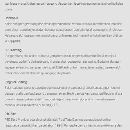
luar biasa menarik disetiap games yang disuguhkan layaknya permainan slot online kelas
dunia.
Habanero
Salah satu pengembang dan developer slot online terbaik di dunia, memberikan tampilan
permainan yang berkelas dan bernuansa european dan oriental di game yang di release.
Habanero slot juga permainan slot gacor online menjadi menarik untuk dimainkan di situs
slot QQ289.
CQ9 Gaming
Pengembang slot online pertama yang berbasis di negeri tirai bambu China, menjadi
developer pertama dari asia yang menciptakan permainan slot online. Berbekal dengan
kecepatan loading yang sangat cepat, CQ9 hadir untuk memanjakan setiap pemain slot
online di indonesia disetiap game yang diciptakan.
PlayStar Gaming
Salah satu pendatang baru di era perjudian digital yang patut diberikan acungan jempol,
dengan grafis dan backsound yang menawan. Hadir dan berkembangnya Playstar di era
persaingan perjudian digital membuat ragam permainan slot online menjadi semakin
menarik untuk dimainkan di situs QQ289.
RTG Slot
RTG Slots Provider adalah singkatan dari Real Time Gaming, penyedia slot online
terpercaya yang didirikan pada tahun 1998. Penyedia game ini sering memiliki tema dari