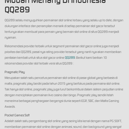
Mudah Menang Di Indonesia
QQ289
QQ289 selalu menyuguhkan permainan slot online terbaru yang selalu up to date, dengan
dukungan interface dan penampilan menarik di setiap permainan slot gacor tersebut
tentunya akan membuat para pemain yang bermain slot online di situs QQ289 menjadi
nyaman.
Rekomendasi provider terbaik untuk segment permainan slot gacor online juga menjadi
prioritas dari QQ289, pasal nya rating provider tersebut yang nanti nya akan memberikan
penilaian kembali untuk situs slot gacor online
QQ289
. Berikut kami berikan 10
rekomendasi provider slot terbaik versi situs QQ289 :
Pragmatic Play
Merupakan salah satu pencetus permainan slot online di pasar global yang berbasis di
malta, pragmatic play berdiri pada tahun 2015 yang berfokus pada permaina slot online.
Tak hanya slot online, pragmatic play juga turut berkontribusi dalam sistem perjudian online
dengan menciptakan permainan live casino dan bingo. Pragmatic play sendiri telah
menerima berbagai penghargaan bergengsi dunia seperti EGR, SBC, dan Malta Gaming
Awards.
Pocket Games Soft
Adalah salah satu pengembang slot online yang sering kita kenal dengan nama PG SOFT,
memberikan permainan slot online dengan animasi, sound, dan background yang sangat