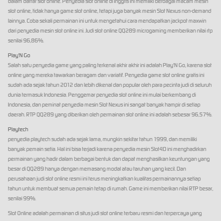
dalam daftar slot online. Penyedia slot online di Inggris ini memiliki berbagai macam mesin
slot online, tidak hanya game slot online, tetapi juga banyak mesin Slot Nexus non-demand
lainnya. Coba sekali permainan ini untuk mengetahui cara mendapatkan jackpot maxwin
dari penyedia mesin slot online ini. Judi slot online QQ289 microgaming memberikan nilai rtp
senilai 96,86%.
Play'N Go
Salah satu penyedia game yang paling terkenal akhir akhir ini adalah Play'N Go, karena slot
online yang mereka tawarkan beragam dan variatif. Penyedia game slot online gratis ini
sudah ada sejak tahun 2012 dan lebih dikenal dan popular oleh para pecinta judi di seluruh
dunia termasuk Indonesia. Penggemar penyedia slot online ini mulai berkembang di
Indonesia, dan peminat penyedia mesin Slot Nexus ini sangat banyak hampir di setiap
daerah. RTP QQ289 yang diberikan oleh permainan slot online ini adalah sebesar 96,57%.
Playtech
penyedia playtech sudah ada sejak lama, mungkin sekitar tahun 1999, dan memiliki
banyak pemain setia. Hal ini bisa terjadi karena penyedia mesin Slot4D ini menghadirkan
permainan yang hadir dalam berbagai bentuk dan dapat menghasilkan keuntungan yang
besar di QQ289 hanya dengan memasang modal atau taruhan yang kecil. Dan
perusahaan judi slot online resmi ini terus meningkatkan kualitas permainannya setiap
tahun untuk membuat semua pemain tetap di rumah. Game ini memberikan nilai RTP besar,
senilai 99%.
Slot Online adalah permainan di situs judi slot online terbaru resmi dan terpercaya yang