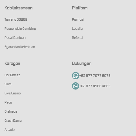
Kebijaksanaan
Platform
Tentang QQ289
Promosi
Responsible Gambling
Loyalty
Pusat Bantuan
Referral
Syarat dan Ketentuan
Kategori
Dukungan
Hot Games
+62 877 7077 6075
Slots
+62 877 4988 4865
Live Casino
Race
Olahraga
Crash Game
Arcade