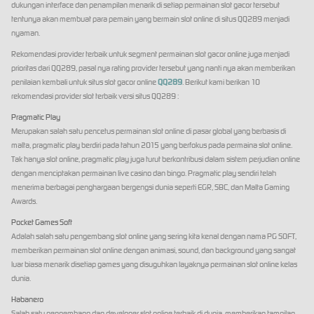
dukungan interface dan penampilan menarik di setiap permainan slot gacor tersebut
tentunya akan membuat para pemain yang bermain slot online di situs QQ289 menjadi
nyaman.
Rekomendasi provider terbaik untuk segment permainan slot gacor online juga menjadi
prioritas dari QQ289, pasal nya rating provider tersebut yang nanti nya akan memberikan
penilaian kembali untuk situs slot gacor online
QQ289
. Berikut kami berikan 10
rekomendasi provider slot terbaik versi situs QQ289 :
Pragmatic Play
Merupakan salah satu pencetus permainan slot online di pasar global yang berbasis di
malta, pragmatic play berdiri pada tahun 2015 yang berfokus pada permaina slot online.
Tak hanya slot online, pragmatic play juga turut berkontribusi dalam sistem perjudian online
dengan menciptakan permainan live casino dan bingo. Pragmatic play sendiri telah
menerima berbagai penghargaan bergengsi dunia seperti EGR, SBC, dan Malta Gaming
Awards.
Pocket Games Soft
Adalah salah satu pengembang slot online yang sering kita kenal dengan nama PG SOFT,
memberikan permainan slot online dengan animasi, sound, dan background yang sangat
luar biasa menarik disetiap games yang disuguhkan layaknya permainan slot online kelas
dunia.
Habanero
Salah satu pengembang dan developer slot online terbaik di dunia, memberikan tampilan