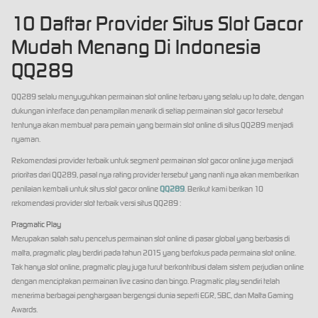
10 Daftar Provider Situs Slot Gacor
Mudah Menang Di Indonesia
QQ289
QQ289 selalu menyuguhkan permainan slot online terbaru yang selalu up to date, dengan
dukungan interface dan penampilan menarik di setiap permainan slot gacor tersebut
tentunya akan membuat para pemain yang bermain slot online di situs QQ289 menjadi
nyaman.
Rekomendasi provider terbaik untuk segment permainan slot gacor online juga menjadi
prioritas dari QQ289, pasal nya rating provider tersebut yang nanti nya akan memberikan
penilaian kembali untuk situs slot gacor online
QQ289
. Berikut kami berikan 10
rekomendasi provider slot terbaik versi situs QQ289 :
Pragmatic Play
Merupakan salah satu pencetus permainan slot online di pasar global yang berbasis di
malta, pragmatic play berdiri pada tahun 2015 yang berfokus pada permaina slot online.
Tak hanya slot online, pragmatic play juga turut berkontribusi dalam sistem perjudian online
dengan menciptakan permainan live casino dan bingo. Pragmatic play sendiri telah
menerima berbagai penghargaan bergengsi dunia seperti EGR, SBC, dan Malta Gaming
Awards.