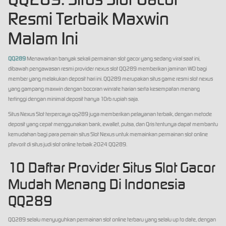
Resmi Terbaik Maxwin
Malam Ini
QQ289
Menawarkan banyak sekali permainan slot gacor yang sedang viral saat ini,
dibawah pengawasan resmi provider nexus slot QQ289 memberikan jaminan WD bagi
member yang melakukan deposit hari ini. QQ289 merupakan situs game resmi slot nexus
yang gampang maxwin dengan bocoran winrate harian serta kesempatan menang
tertinggi dengan minimal deposit hanya 10rb rupiah saja.
Situs Nexus Slot terpercaya qq289 juga memberikan pelayanan terbaik, dengan metode
deposit yang cepat menggunakan bank, ewallet, pulsa, dan Qris tentunya dapat membantu
kemudahan bagi para pemain situs Slot Nexus untuk memainkan permainan slot online
pfavorit di situs judi slot online terbaik 2024 QQ289.
10 Daftar Provider Situs Slot Gacor
Mudah Menang Di Indonesia
QQ289
QQ289 selalu menyuguhkan permainan slot online terbaru yang selalu up to date, dengan