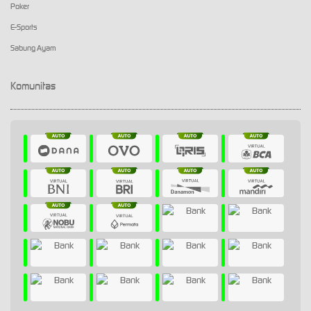
Poker
E-Sports
Sabung Ayam
Komunitas