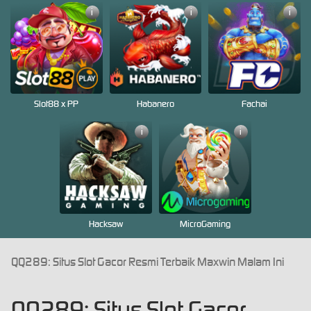
i
i
i
Slot88 x PP
Habanero
Fachai
i
i
Hacksaw
MicroGaming
QQ289: Situs Slot Gacor Resmi Terbaik Maxwin Malam Ini
QQ289: Situs Slot Gacor