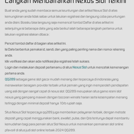
Langkah Mendaftarkan Nexus Slot Terkini
Buat anda yang sudah membaca semua keuntungan dari artikel Nexus Slot di atas
kemungkinan anda tidak sabar untuk lakukan registrasi dan langsung coba peruntungan
anda disini. Bossku bisa langsung saja memencet tombol Daftar di atas artikel ini
selanjutnya isi beberapa data yang ada berikut ialah beberapa langkah pertama untuk
lakukan registrasi silakan dibaca :
Pencet tombol daftar di bagian atas artikel Ini.
Isi Data berbentuk pemakai id, sandi, dan yang paling penting nama dan nomor rekening
anda.
klik verifikasi dan akan ada notifikasi jika registrasi telah sukses.
Login dan melakukan deposit pertamamu di situs
Nexus Slot
untuk mencetak kemenangan
pertama anda.
QQ289
sebagai game slot gacor mudah menang dan terpercaya di indonesia yang
menawarkan beragam provider terbaik untuk pemain yang ingin memperoleh pendapatan
uang asli dengan sangat cepat di nexus slot. QQ289 merupakan situs game resmi slot
nexus yang gampang maxwin dengan bocoran winrate harian serta kesempatan menang
tertinggi dengan minimal deposit hanya 10rb rupiah saja.
Situs Nexus Slot terpercaya qq289 juga memberikan pelayanan terbaik, dengan metode
deposit yang cepat menggunakan bank, ewallet, pulsa, dan Qris tentunya dapat membantu
kemudahan bagi para pemain situs Slot Nexus untuk memainkan permainan slot online
pfavorit di situs judi slot online terbaik 2024 QQ289.