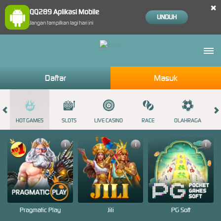
×
QQ289 Aplikasi Mobile
UNDUH
Jangan tampilkan lagi hari ini
Daftar
Masuk
HOT GAMES
SLOTS
LIVE CASINO
RACE
OLAHRAGA
CRA
i
i
i
Pragmatic Play
Jili
PG Soft