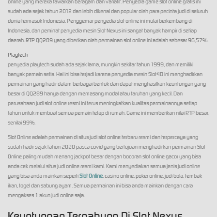
online yang mereka tawarkan beragam dan variatif. Penyedia game slot online gratis ini
sudah ada sejak tahun 2012 dan lebih dikenal dan popular oleh para pecinta judi di seluruh
dunia termasuk Indonesia. Penggemar penyedia slot online ini mulai berkembang di
Indonesia, dan peminat penyedia mesin Slot Nexus ini sangat banyak hampir di setiap
daerah. RTP QQ289 yang diberikan oleh permainan slot online ini adalah sebesar 96,57%.
Playtech
penyedia playtech sudah ada sejak lama, mungkin sekitar tahun 1999, dan memiliki
banyak pemain setia. Hal ini bisa terjadi karena penyedia mesin Slot4D ini menghadirkan
permainan yang hadir dalam berbagai bentuk dan dapat menghasilkan keuntungan yang
besar di QQ289 hanya dengan memasang modal atau taruhan yang kecil. Dan
perusahaan judi slot online resmi ini terus meningkatkan kualitas permainannya setiap
tahun untuk membuat semua pemain tetap di rumah. Game ini memberikan nilai RTP besar,
senilai 99%.
Slot Online adalah permainan di situs judi slot online terbaru resmi dan terpercaya yang
sudah hadir sejak tahun 2020 pasca covid yang bertujuan menghadirkan permainan Slot
Online paling mudah menang jackpot besar dengan bocoran slot online gacor yang bisa
anda cek melalui situs judi online resmi kami. Kami menyediakan semua jenis judi online
yang bisa anda mainkan seperti
Slot Online
, casino online, poker online, judi bola, tembak
ikan, togel dan sabung ayam. Semua permainan ini bisa anda mainkan dengan cara
mengakses 1 akun judi online saja.
Keuntungan Tergabung Di Slot Nexus