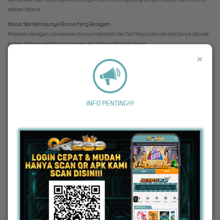
silakan dibaca :
Nexus Slot Mempunyai Bonus Yang Beragam.
Rasakan beragam penawaran bonus melimpah dari Slot Nexus dimulai dari bonus deposit
harian, bonus cashback mingguan dan bonus refferal bulanan.
×
Nexus Slot Memberikan Pelayanan Terbaik.
Sebagai salah satu situs yang menyediakan permainan Slot Gacor 2023 yang telah
dipercaya, tentu saja kami mempunyai CS Profesional yang online 24 jam dan siap
memberikan pelayanan terbaik dalam sekejap mata untuk memberikan pengalaman
bermain terbaik di sini.
INFO PENTING!!!
Situs Nexus Slot Mempunyai Winrate Tertinggi.
Menyandang predikat
Slot Gacor
di awal tahun 2023 bukanlah tanpa alasan, tentu saja
karena gacornya Demo Slot Nexus Sah yang ada di sini yang membuat beberapa slotter
memberi panggilan Slot Nexus sebagai salah satunya ikon dari Main Slot Gacor ini.
Langkah Mendaftarkan Nexus Slot Terkini
Buat anda yang sudah membaca semua keuntungan dari artikel Nexus Slot di atas
kemungkinan anda tidak sabar untuk lakukan registrasi dan langsung coba peruntungan
anda disini. Bossku bisa langsung saja memencet tombol Daftar di atas artikel ini
selanjutnya isi beberapa data yang ada berikut ialah beberapa langkah pertama untuk
lakukan registrasi silakan dibaca :