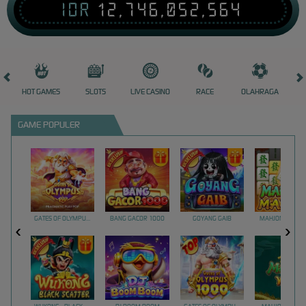
IDR
12,746,052,564
HOT GAMES
SLOTS
LIVE CASINO
RACE
OLAHRAGA
CRA
GAME POPULER
GATES OF OLYMPUS POP
BANG GACOR 1000
GOYANG GAIB
MAHJONG MAX