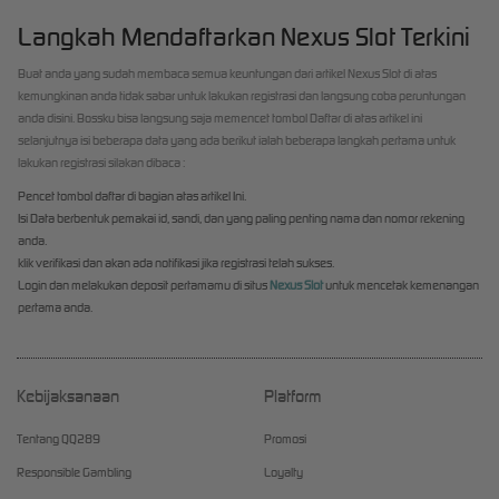
Langkah Mendaftarkan Nexus Slot Terkini
Buat anda yang sudah membaca semua keuntungan dari artikel Nexus Slot di atas
kemungkinan anda tidak sabar untuk lakukan registrasi dan langsung coba peruntungan
anda disini. Bossku bisa langsung saja memencet tombol Daftar di atas artikel ini
selanjutnya isi beberapa data yang ada berikut ialah beberapa langkah pertama untuk
lakukan registrasi silakan dibaca :
Pencet tombol daftar di bagian atas artikel Ini.
Isi Data berbentuk pemakai id, sandi, dan yang paling penting nama dan nomor rekening
anda.
klik verifikasi dan akan ada notifikasi jika registrasi telah sukses.
Login dan melakukan deposit pertamamu di situs
Nexus Slot
untuk mencetak kemenangan
pertama anda.
Kebijaksanaan
Platform
Tentang QQ289
Promosi
Responsible Gambling
Loyalty