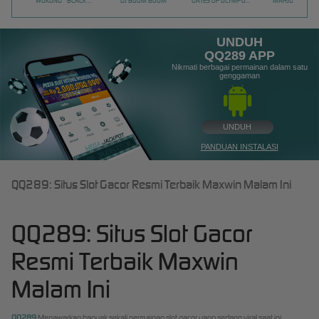
WUKONG - BLACK SCATTER
DJ BOOM BOOM
GATES OF OLYMPUS 1000
MAHJONG WAYS
UNDUH
QQ289 APP
Nikmati berbagai permainan dalam satu
genggaman
UNDUH
PANDUAN INSTALASI
QQ289: Situs Slot Gacor Resmi Terbaik Maxwin Malam Ini
QQ289: Situs Slot Gacor
Resmi Terbaik Maxwin
Malam Ini
QQ289
Menawarkan banyak sekali permainan slot gacor yang sedang viral saat ini,