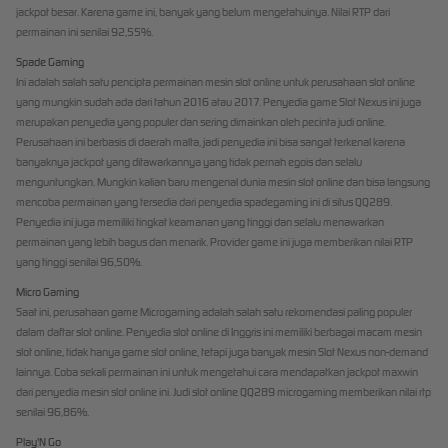
jackpot besar. Karena game ini, banyak yang belum mengetahuinya. Nilai RTP dari
permainan ini senilai 92,55%.
Spade Gaming
Ini adalah salah satu pencipta permainan mesin slot online untuk perusahaan slot online
yang mungkin sudah ada dari tahun 2016 atau 2017. Penyedia game Slot Nexus ini juga
merupakan penyedia yang populer dan sering dimainkan oleh pecinta judi online.
Perusahaan ini berbasis di daerah malta, jadi penyedia ini bisa sangat terkenal karena
banyaknya jackpot yang ditawarkannya yang tidak pernah egois dan selalu
menguntungkan. Mungkin kalian baru mengenal dunia mesin slot online dan bisa langsung
mencoba permainan yang tersedia dari penyedia spadegaming ini di situs QQ289.
Penyedia ini juga memiliki tingkat keamanan yang tinggi dan selalu menawarkan
permainan yang lebih bagus dan menarik. Provider game ini juga memberikan nilai RTP
yang tinggi senilai 96,50%.
Micro Gaming
Saat ini, perusahaan game Microgaming adalah salah satu rekomendasi paling populer
dalam daftar slot online. Penyedia slot online di Inggris ini memiliki berbagai macam mesin
slot online, tidak hanya game slot online, tetapi juga banyak mesin Slot Nexus non-demand
lainnya. Coba sekali permainan ini untuk mengetahui cara mendapatkan jackpot maxwin
dari penyedia mesin slot online ini. Judi slot online QQ289 microgaming memberikan nilai rtp
senilai 96,86%.
Play'N Go