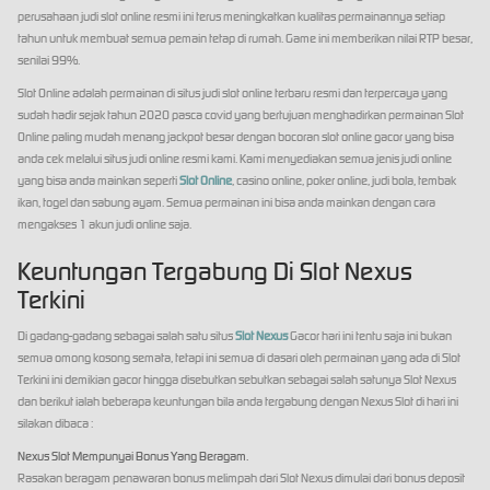
perusahaan judi slot online resmi ini terus meningkatkan kualitas permainannya setiap
tahun untuk membuat semua pemain tetap di rumah. Game ini memberikan nilai RTP besar,
senilai 99%.
Slot Online adalah permainan di situs judi slot online terbaru resmi dan terpercaya yang
sudah hadir sejak tahun 2020 pasca covid yang bertujuan menghadirkan permainan Slot
Online paling mudah menang jackpot besar dengan bocoran slot online gacor yang bisa
anda cek melalui situs judi online resmi kami. Kami menyediakan semua jenis judi online
yang bisa anda mainkan seperti
Slot Online
, casino online, poker online, judi bola, tembak
ikan, togel dan sabung ayam. Semua permainan ini bisa anda mainkan dengan cara
mengakses 1 akun judi online saja.
Keuntungan Tergabung Di Slot Nexus
Terkini
Di gadang-gadang sebagai salah satu situs
Slot Nexus
Gacor hari ini tentu saja ini bukan
semua omong kosong semata, tetapi ini semua di dasari oleh permainan yang ada di Slot
Terkini ini demikian gacor hingga disebutkan sebutkan sebagai salah satunya Slot Nexus
dan berikut ialah beberapa keuntungan bila anda tergabung dengan Nexus Slot di hari ini
silakan dibaca :
Nexus Slot Mempunyai Bonus Yang Beragam.
Rasakan beragam penawaran bonus melimpah dari Slot Nexus dimulai dari bonus deposit