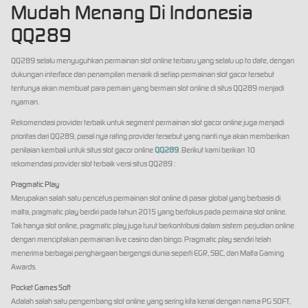
Mudah Menang Di Indonesia
QQ289
QQ289 selalu menyuguhkan permainan slot online terbaru yang selalu up to date, dengan
dukungan interface dan penampilan menarik di setiap permainan slot gacor tersebut
tentunya akan membuat para pemain yang bermain slot online di situs QQ289 menjadi
nyaman.
Rekomendasi provider terbaik untuk segment permainan slot gacor online juga menjadi
prioritas dari QQ289, pasal nya rating provider tersebut yang nanti nya akan memberikan
penilaian kembali untuk situs slot gacor online
QQ289
. Berikut kami berikan 10
rekomendasi provider slot terbaik versi situs QQ289 :
Pragmatic Play
Merupakan salah satu pencetus permainan slot online di pasar global yang berbasis di
malta, pragmatic play berdiri pada tahun 2015 yang berfokus pada permaina slot online.
Tak hanya slot online, pragmatic play juga turut berkontribusi dalam sistem perjudian online
dengan menciptakan permainan live casino dan bingo. Pragmatic play sendiri telah
menerima berbagai penghargaan bergengsi dunia seperti EGR, SBC, dan Malta Gaming
Awards.
Pocket Games Soft
Adalah salah satu pengembang slot online yang sering kita kenal dengan nama PG SOFT,