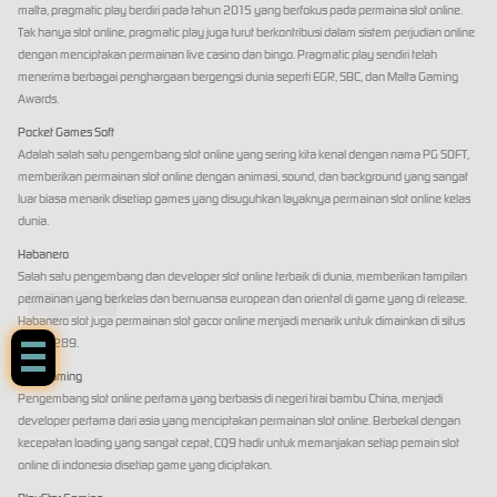
malta, pragmatic play berdiri pada tahun 2015 yang berfokus pada permaina slot online.
Tak hanya slot online, pragmatic play juga turut berkontribusi dalam sistem perjudian online
dengan menciptakan permainan live casino dan bingo. Pragmatic play sendiri telah
menerima berbagai penghargaan bergengsi dunia seperti EGR, SBC, dan Malta Gaming
Awards.
Pocket Games Soft
Adalah salah satu pengembang slot online yang sering kita kenal dengan nama PG SOFT,
memberikan permainan slot online dengan animasi, sound, dan background yang sangat
luar biasa menarik disetiap games yang disuguhkan layaknya permainan slot online kelas
dunia.
Habanero
Salah satu pengembang dan developer slot online terbaik di dunia, memberikan tampilan
permainan yang berkelas dan bernuansa european dan oriental di game yang di release.
CLICK
Habanero slot juga permainan slot gacor online menjadi menarik untuk dimainkan di situs
slot QQ289.
CQ9 Gaming
Pengembang slot online pertama yang berbasis di negeri tirai bambu China, menjadi
developer pertama dari asia yang menciptakan permainan slot online. Berbekal dengan
kecepatan loading yang sangat cepat, CQ9 hadir untuk memanjakan setiap pemain slot
online di indonesia disetiap game yang diciptakan.