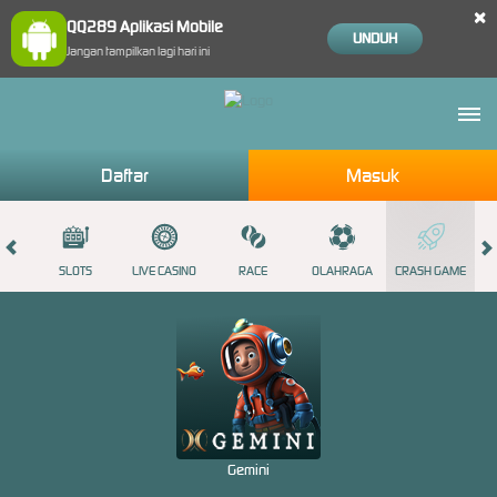
×
QQ289 Aplikasi Mobile
UNDUH
Jangan tampilkan lagi hari ini
Daftar
Masuk
MES
SLOTS
LIVE CASINO
RACE
OLAHRAGA
CRASH GAME
Gemini