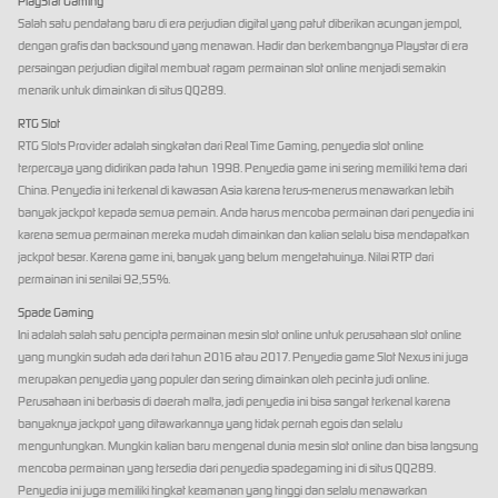
PlayStar Gaming
Salah satu pendatang baru di era perjudian digital yang patut diberikan acungan jempol,
dengan grafis dan backsound yang menawan. Hadir dan berkembangnya Playstar di era
persaingan perjudian digital membuat ragam permainan slot online menjadi semakin
menarik untuk dimainkan di situs QQ289.
RTG Slot
RTG Slots Provider adalah singkatan dari Real Time Gaming, penyedia slot online
terpercaya yang didirikan pada tahun 1998. Penyedia game ini sering memiliki tema dari
China. Penyedia ini terkenal di kawasan Asia karena terus-menerus menawarkan lebih
banyak jackpot kepada semua pemain. Anda harus mencoba permainan dari penyedia ini
karena semua permainan mereka mudah dimainkan dan kalian selalu bisa mendapatkan
jackpot besar. Karena game ini, banyak yang belum mengetahuinya. Nilai RTP dari
permainan ini senilai 92,55%.
Spade Gaming
Ini adalah salah satu pencipta permainan mesin slot online untuk perusahaan slot online
yang mungkin sudah ada dari tahun 2016 atau 2017. Penyedia game Slot Nexus ini juga
merupakan penyedia yang populer dan sering dimainkan oleh pecinta judi online.
Perusahaan ini berbasis di daerah malta, jadi penyedia ini bisa sangat terkenal karena
banyaknya jackpot yang ditawarkannya yang tidak pernah egois dan selalu
menguntungkan. Mungkin kalian baru mengenal dunia mesin slot online dan bisa langsung
mencoba permainan yang tersedia dari penyedia spadegaming ini di situs QQ289.
Penyedia ini juga memiliki tingkat keamanan yang tinggi dan selalu menawarkan