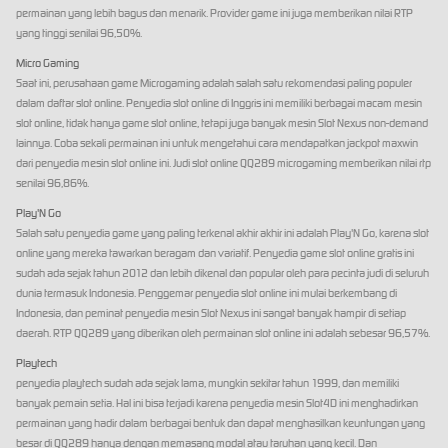
permainan yang lebih bagus dan menarik. Provider game ini juga memberikan nilai RTP
yang tinggi senilai 96,50%.
Micro Gaming
Saat ini, perusahaan game Microgaming adalah salah satu rekomendasi paling populer
dalam daftar slot online. Penyedia slot online di Inggris ini memiliki berbagai macam mesin
slot online, tidak hanya game slot online, tetapi juga banyak mesin Slot Nexus non-demand
lainnya. Coba sekali permainan ini untuk mengetahui cara mendapatkan jackpot maxwin
dari penyedia mesin slot online ini. Judi slot online QQ289 microgaming memberikan nilai rtp
senilai 96,86%.
Play'N Go
Salah satu penyedia game yang paling terkenal akhir akhir ini adalah Play'N Go, karena slot
online yang mereka tawarkan beragam dan variatif. Penyedia game slot online gratis ini
sudah ada sejak tahun 2012 dan lebih dikenal dan popular oleh para pecinta judi di seluruh
dunia termasuk Indonesia. Penggemar penyedia slot online ini mulai berkembang di
Indonesia, dan peminat penyedia mesin Slot Nexus ini sangat banyak hampir di setiap
daerah. RTP QQ289 yang diberikan oleh permainan slot online ini adalah sebesar 96,57%.
Playtech
penyedia playtech sudah ada sejak lama, mungkin sekitar tahun 1999, dan memiliki
banyak pemain setia. Hal ini bisa terjadi karena penyedia mesin Slot4D ini menghadirkan
permainan yang hadir dalam berbagai bentuk dan dapat menghasilkan keuntungan yang
besar di QQ289 hanya dengan memasang modal atau taruhan yang kecil. Dan