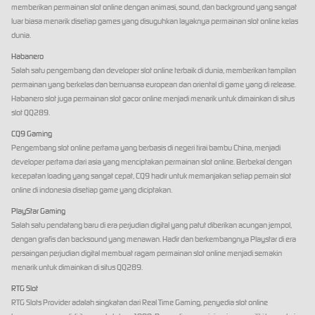
memberikan permainan slot online dengan animasi, sound, dan background yang sangat
luar biasa menarik disetiap games yang disuguhkan layaknya permainan slot online kelas
dunia.
Habanero
Salah satu pengembang dan developer slot online terbaik di dunia, memberikan tampilan
permainan yang berkelas dan bernuansa european dan oriental di game yang di release.
Habanero slot juga permainan slot gacor online menjadi menarik untuk dimainkan di situs
slot QQ289.
CQ9 Gaming
Pengembang slot online pertama yang berbasis di negeri tirai bambu China, menjadi
developer pertama dari asia yang menciptakan permainan slot online. Berbekal dengan
kecepatan loading yang sangat cepat, CQ9 hadir untuk memanjakan setiap pemain slot
online di indonesia disetiap game yang diciptakan.
PlayStar Gaming
Salah satu pendatang baru di era perjudian digital yang patut diberikan acungan jempol,
dengan grafis dan backsound yang menawan. Hadir dan berkembangnya Playstar di era
persaingan perjudian digital membuat ragam permainan slot online menjadi semakin
menarik untuk dimainkan di situs QQ289.
RTG Slot
RTG Slots Provider adalah singkatan dari Real Time Gaming, penyedia slot online