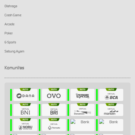
Olahraga
Crash Game
Arcade
Poker
E-Sports
Sabung Ayam
Komunitas