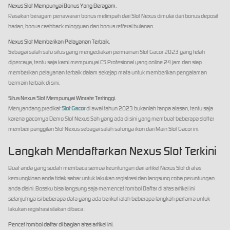
Nexus Slot Mempunyai Bonus Yang Beragam.
Rasakan beragam penawaran bonus melimpah dari Slot Nexus dimulai dari bonus deposit
harian, bonus cashback mingguan dan bonus refferal bulanan.
Nexus Slot Memberikan Pelayanan Terbaik.
Sebagai salah satu situs yang menyediakan permainan Slot Gacor 2023 yang telah
dipercaya, tentu saja kami mempunyai CS Profesional yang online 24 jam dan siap
memberikan pelayanan terbaik dalam sekejap mata untuk memberikan pengalaman
bermain terbaik di sini.
Situs Nexus Slot Mempunyai Winrate Tertinggi.
Menyandang predikat
Slot Gacor
di awal tahun 2023 bukanlah tanpa alasan, tentu saja
karena gacornya Demo Slot Nexus Sah yang ada di sini yang membuat beberapa slotter
memberi panggilan Slot Nexus sebagai salah satunya ikon dari Main Slot Gacor ini.
Langkah Mendaftarkan Nexus Slot Terkini
Buat anda yang sudah membaca semua keuntungan dari artikel Nexus Slot di atas
kemungkinan anda tidak sabar untuk lakukan registrasi dan langsung coba peruntungan
anda disini. Bossku bisa langsung saja memencet tombol Daftar di atas artikel ini
selanjutnya isi beberapa data yang ada berikut ialah beberapa langkah pertama untuk
lakukan registrasi silakan dibaca :
Pencet tombol daftar di bagian atas artikel Ini.