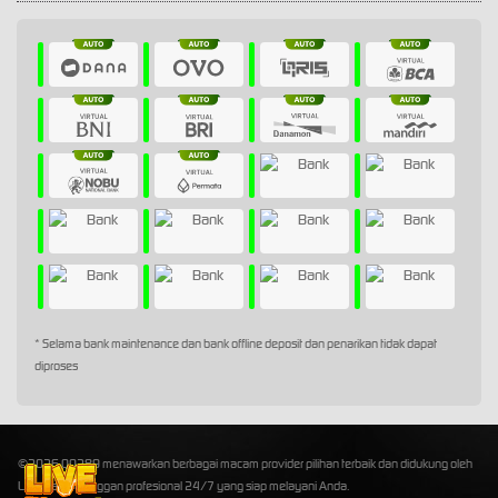
* Selama bank maintenance dan bank offline deposit dan penarikan tidak dapat
diproses
©2026 QQ289 menawarkan berbagai macam provider pilihan terbaik dan didukung oleh
Layanan Pelanggan profesional 24/7 yang siap melayani Anda.