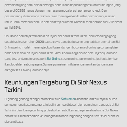
permainan yang hadir dalam berbagai bentuk dan dapat menghasilkan keuntungan yang
besar di QQ289 hanya dengan memasang modal atau taruhan yang kecil. Dan
perusahaan judi slot online resmi ini terus meningkatkan kualitas permainannya setiap
tahun untuk membuat semua pemain tetap di rumah. Game ini memberikan nilai RTP besar,
senilai 99%.
Slot Online adalah permainan di situs judi slot online terbaru resmi dan terpercaya yang
sudah hadir sejak tahun 2020 pasca covid yang bertujuan menghadirkan permainan Slot
Online paling mudah menang jackpot besar dengan bocoran slot online gacor yang bisa
anda cek melalui situs judi online resmi kami. Kami menyediakan semua jenis judi online
yang bisa anda mainkan seperti
Slot Online
, casino online, poker online, judi bola, tembak
ikan, togel dan sabung ayam. Semua permainan ini bisa anda mainkan dengan cara
mengakses 1 akun judi online saja.
Keuntungan Tergabung Di Slot Nexus
Terkini
Di gadang-gadang sebagai salah satu situs
Slot Nexus
Gacor hari ini tentu saja ini bukan
semua omong kosong semata, tetapi ini semua di dasari oleh permainan yang ada di Slot
Terkini ini demikian gacor hingga disebutkan sebutkan sebagai salah satunya Slot Nexus
dan berikut ialah beberapa keuntungan bila anda tergabung dengan Nexus Slot di hari ini
silakan dibaca :