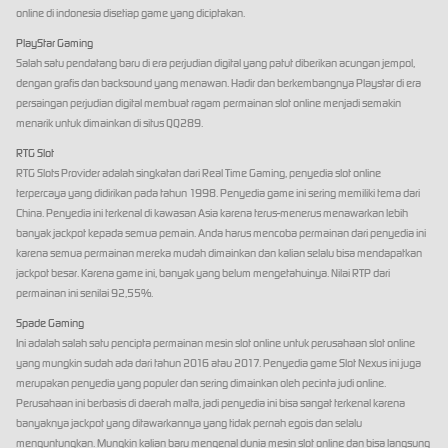
online di indonesia disetiap game yang diciptakan.
PlayStar Gaming
Salah satu pendatang baru di era perjudian digital yang patut diberikan acungan jempol,
dengan grafis dan backsound yang menawan. Hadir dan berkembangnya Playstar di era
persaingan perjudian digital membuat ragam permainan slot online menjadi semakin
menarik untuk dimainkan di situs QQ289.
RTG Slot
RTG Slots Provider adalah singkatan dari Real Time Gaming, penyedia slot online
terpercaya yang didirikan pada tahun 1998. Penyedia game ini sering memiliki tema dari
China. Penyedia ini terkenal di kawasan Asia karena terus-menerus menawarkan lebih
banyak jackpot kepada semua pemain. Anda harus mencoba permainan dari penyedia ini
karena semua permainan mereka mudah dimainkan dan kalian selalu bisa mendapatkan
jackpot besar. Karena game ini, banyak yang belum mengetahuinya. Nilai RTP dari
permainan ini senilai 92,55%.
Spade Gaming
Ini adalah salah satu pencipta permainan mesin slot online untuk perusahaan slot online
yang mungkin sudah ada dari tahun 2016 atau 2017. Penyedia game Slot Nexus ini juga
merupakan penyedia yang populer dan sering dimainkan oleh pecinta judi online.
Perusahaan ini berbasis di daerah malta, jadi penyedia ini bisa sangat terkenal karena
banyaknya jackpot yang ditawarkannya yang tidak pernah egois dan selalu
menguntungkan. Mungkin kalian baru mengenal dunia mesin slot online dan bisa langsung