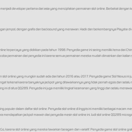
, menjadi developer pertama dari asia yang menciptakan permainan slot online. Berbekal dengan
acungan jempol, dengan grafis dan backsound yang menawan. Hadir dan berkembangnya Playstar di 
nline terpercaya yang didirikan pada tahun 1998. Penyedia game ini sering memiliki tema dari Chi
ba permainan dari penyedia ini karena semua permainan mereka mudah dimainkan dan kalian se
aan slot online yang mungkin sudah ada dari tahun 2016 atau 2017. Penyedia game Slot Nexus ini
isa sangat terkenal karena banyaknya jackpot yang ditawarkannya yang tidak pernah egois dan sela
ini di situs QQ289. Penyedia ini juga memiliki tingkat keamanan yang tinggi dan selalu menawa
populer dalam daftar slot online. Penyedia slot online di Inggris ini memiliki berbagai macam mesin
 mendapatkan jackpot maxwin dari penyedia mesin slot online ini. Judi slot online QQ289 microg
N Go, karena slot online yang mereka tawarkan beragam dan variatif. Penyedia game slot online grat