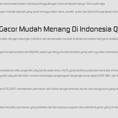
n serta kesempatan menang tertinggi dengan minimal deposit hanya 10rb rupiah saja.
engan metode deposit yang cepat menggunakan bank, ewallet, pulsa, dan Qris tentunya dapat m
lot Gacor Mudah Menang Di Indonesia
 date, dengan dukungan interface dan penampilan menarik di setiap permainan slot gacor tersebu
a menjadi prioritas dari QQ289, pasal nya rating provider tersebut yang nanti nya akan memberikan
rbasis di malta, pragmatic play berdiri pada tahun 2015 yang berfokus pada permaina slot online. 
gmatic play sendiri telah menerima berbagai penghargaan bergengsi dunia seperti EGR, SBC, dan
 nama PG SOFT, memberikan permainan slot online dengan animasi, sound, dan background yang sa
ikan tampilan permainan yang berkelas dan bernuansa european dan oriental di game yang di relea