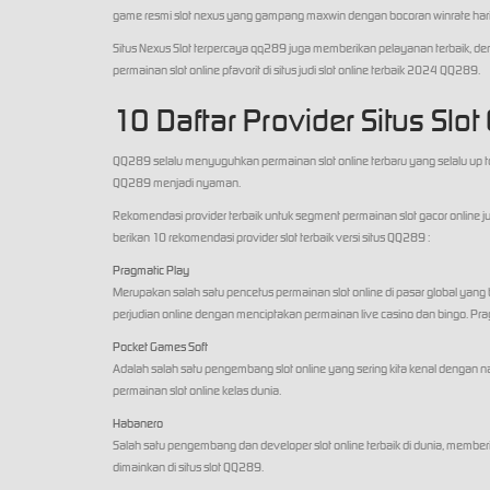
game resmi slot nexus yang gampang maxwin dengan bocoran winrate haria
Situs Nexus Slot terpercaya qq289 juga memberikan pelayanan terbaik, d
permainan slot online pfavorit di situs judi slot online terbaik 2024 QQ289.
10 Daftar Provider Situs S
QQ289 selalu menyuguhkan permainan slot online terbaru yang selalu up to
QQ289 menjadi nyaman.
Rekomendasi provider terbaik untuk segment permainan slot gacor online jug
berikan 10 rekomendasi provider slot terbaik versi situs QQ289 :
Pragmatic Play
Merupakan salah satu pencetus permainan slot online di pasar global yang be
perjudian online dengan menciptakan permainan live casino dan bingo. Pra
Pocket Games Soft
Adalah salah satu pengembang slot online yang sering kita kenal dengan
permainan slot online kelas dunia.
Habanero
Salah satu pengembang dan developer slot online terbaik di dunia, member
dimainkan di situs slot QQ289.