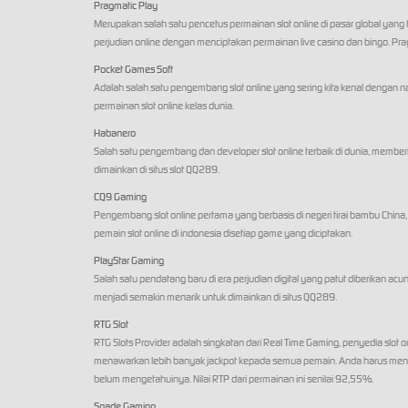
Pragmatic Play
Merupakan salah satu pencetus permainan slot online di pasar global yang be
perjudian online dengan menciptakan permainan live casino dan bingo. Pra
Pocket Games Soft
Adalah salah satu pengembang slot online yang sering kita kenal dengan
permainan slot online kelas dunia.
Habanero
Salah satu pengembang dan developer slot online terbaik di dunia, member
dimainkan di situs slot QQ289.
CQ9 Gaming
Pengembang slot online pertama yang berbasis di negeri tirai bambu China
pemain slot online di indonesia disetiap game yang diciptakan.
PlayStar Gaming
Salah satu pendatang baru di era perjudian digital yang patut diberikan 
menjadi semakin menarik untuk dimainkan di situs QQ289.
RTG Slot
RTG Slots Provider adalah singkatan dari Real Time Gaming, penyedia slot o
menawarkan lebih banyak jackpot kepada semua pemain. Anda harus menco
belum mengetahuinya. Nilai RTP dari permainan ini senilai 92,55%.
Spade Gaming