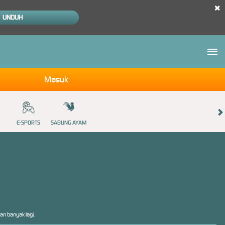
×
UNDUH
Masuk
E-SPORTS
SABUNG AYAM
an banyak lagi.