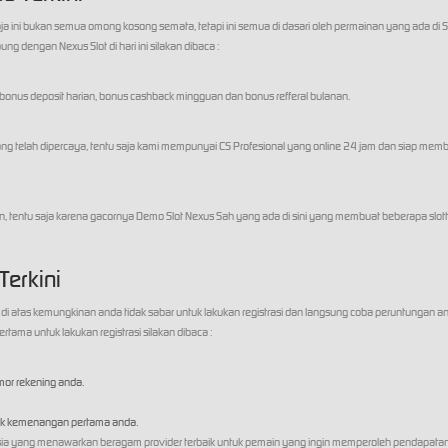
saja ini bukan semua omong kosong semata, tetapi ini semua di dasari oleh permainan yang ada di S
g dengan Nexus Slot di hari ini silakan dibaca :
bonus deposit harian, bonus cashback mingguan dan bonus refferal bulanan.
ng telah dipercaya, tentu saja kami mempunyai CS Profesional yang online 24 jam dan siap mem
, tentu saja karena gacornya Demo Slot Nexus Sah yang ada di sini yang membuat beberapa slotte
erkini
 atas kemungkinan anda tidak sabar untuk lakukan registrasi dan langsung coba peruntungan anda 
rtama untuk lakukan registrasi silakan dibaca :
mor rekening anda.
k kemenangan pertama anda.
ia yang menawarkan beragam provider terbaik untuk pemain yang ingin memperoleh pendapatan u