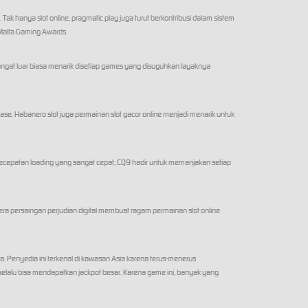
Tak hanya slot online, pragmatic play juga turut berkontribusi dalam sistem
 Malta Gaming Awards.
ngat luar biasa menarik disetiap games yang disuguhkan layaknya
se. Habanero slot juga permainan slot gacor online menjadi menarik untuk
 kecepatan loading yang sangat cepat, CQ9 hadir untuk memanjakan setiap
era persaingan perjudian digital membuat ragam permainan slot online
na. Penyedia ini terkenal di kawasan Asia karena terus-menerus
lalu bisa mendapatkan jackpot besar. Karena game ini, banyak yang