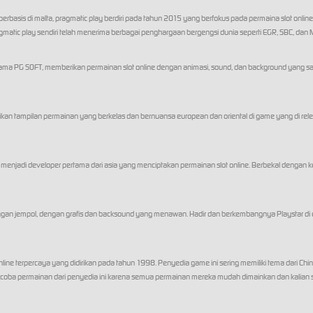
rbasis di malta, pragmatic play berdiri pada tahun 2015 yang berfokus pada permaina slot online. 
gmatic play sendiri telah menerima berbagai penghargaan bergengsi dunia seperti EGR, SBC, dan
 nama PG SOFT, memberikan permainan slot online dengan animasi, sound, dan background yang sa
ikan tampilan permainan yang berkelas dan bernuansa european dan oriental di game yang di relea
, menjadi developer pertama dari asia yang menciptakan permainan slot online. Berbekal dengan
acungan jempol, dengan grafis dan backsound yang menawan. Hadir dan berkembangnya Playstar di 
nline terpercaya yang didirikan pada tahun 1998. Penyedia game ini sering memiliki tema dari Chi
ba permainan dari penyedia ini karena semua permainan mereka mudah dimainkan dan kalian se