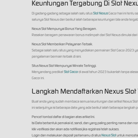
Keuntungan Tergabung Di Slot Nexu
Di gadang-gadang sebagai salah satu situs
Slot Nexus
Gacor hari ini tentu 
satunya Slot Nexus dan berikut ialah beberapa keuntungan bila anda tergabun
Nexus Slot Mempunyai Bonus Yang Beragam.
Rasakan beragam penawaran bonus melimpah dari Slot Nexus dimulai dari 
Nexus Slot Memberikan Pelayanan Terbaik.
Sebagai salah satu situs yang menyediakan permainan Slot Gacor 2023 ya
pengalaman bermain terbaik di sini.
Situs Nexus Slot Mempunyai Winrate Tertinggi.
Menyandang predikat
Slot Gacor
di awal tahun 2023 bukanlah tanpa alasan
Gacor ini.
Langkah Mendaftarkan Nexus Slot T
Buat anda yang sudah membaca semua keuntungan dari artikel Nexus Slot di
ini selanjutnya isi beberapa data yang ada berikut ialah beberapa langkah pe
Pencet tombol daftar di bagian atas artikel Ini.
Isi Data berbentuk pemakai id, sandi, dan yang paling penting nama dan no
klik verifikasi dan akan ada notifikasi jika registrasi telah sukses.
Login dan melakukan deposit pertamamu di situs
Nexus Slot
untuk menceta