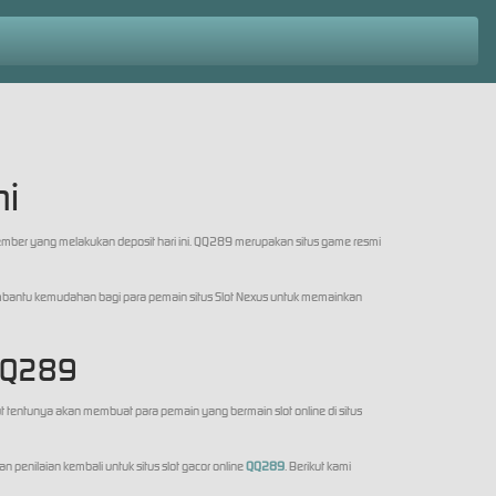
ni
mber yang melakukan deposit hari ini. QQ289 merupakan situs game resmi
embantu kemudahan bagi para pemain situs Slot Nexus untuk memainkan
 QQ289
t tentunya akan membuat para pemain yang bermain slot online di situs
 penilaian kembali untuk situs slot gacor online
QQ289
. Berikut kami