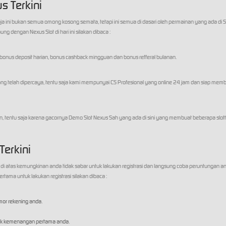
s Terkini
saja ini bukan semua omong kosong semata, tetapi ini semua di dasari oleh permainan yang ada di S
g dengan Nexus Slot di hari ini silakan dibaca :
bonus deposit harian, bonus cashback mingguan dan bonus refferal bulanan.
ng telah dipercaya, tentu saja kami mempunyai CS Profesional yang online 24 jam dan siap mem
, tentu saja karena gacornya Demo Slot Nexus Sah yang ada di sini yang membuat beberapa slotte
erkini
 atas kemungkinan anda tidak sabar untuk lakukan registrasi dan langsung coba peruntungan anda 
rtama untuk lakukan registrasi silakan dibaca :
mor rekening anda.
k kemenangan pertama anda.