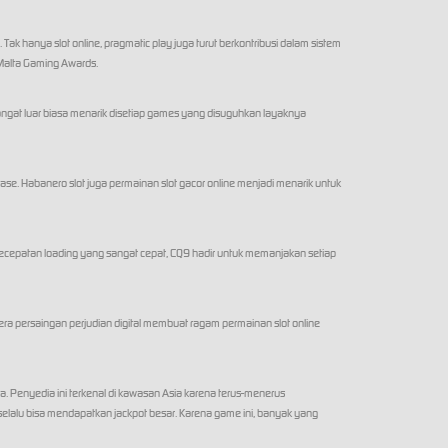
Tak hanya slot online, pragmatic play juga turut berkontribusi dalam sistem
 Malta Gaming Awards.
ngat luar biasa menarik disetiap games yang disuguhkan layaknya
se. Habanero slot juga permainan slot gacor online menjadi menarik untuk
 kecepatan loading yang sangat cepat, CQ9 hadir untuk memanjakan setiap
era persaingan perjudian digital membuat ragam permainan slot online
na. Penyedia ini terkenal di kawasan Asia karena terus-menerus
lalu bisa mendapatkan jackpot besar. Karena game ini, banyak yang