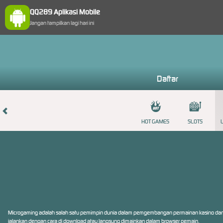
QQ289 Aplikasi Mobile
Jangan tampilkan lagi hari ini
Daftar
HOT GAMES
SLOTS
Microgaming adalah salah satu pemimpin dunia dalam pemgembangan permainan kasino dan telah
jalankan dengan cara di download atau langsung dimainkan dalam browser pemain.