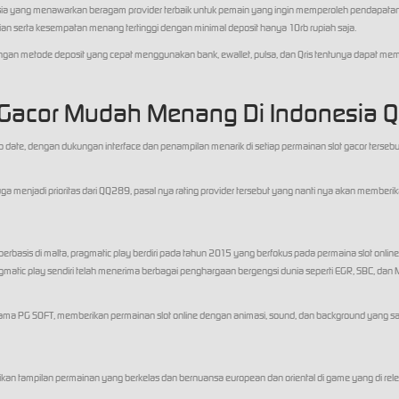
ia yang menawarkan beragam provider terbaik untuk pemain yang ingin memperoleh pendapatan u
n serta kesempatan menang tertinggi dengan minimal deposit hanya 10rb rupiah saja.
engan metode deposit yang cepat menggunakan bank, ewallet, pulsa, dan Qris tentunya dapat m
lot Gacor Mudah Menang Di Indonesia
 date, dengan dukungan interface dan penampilan menarik di setiap permainan slot gacor tersebu
a menjadi prioritas dari QQ289, pasal nya rating provider tersebut yang nanti nya akan memberikan
rbasis di malta, pragmatic play berdiri pada tahun 2015 yang berfokus pada permaina slot online. 
gmatic play sendiri telah menerima berbagai penghargaan bergengsi dunia seperti EGR, SBC, dan
 nama PG SOFT, memberikan permainan slot online dengan animasi, sound, dan background yang sa
ikan tampilan permainan yang berkelas dan bernuansa european dan oriental di game yang di relea