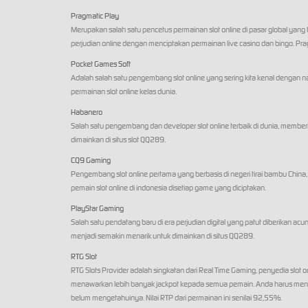
Pragmatic Play
Merupakan salah satu pencetus permainan slot online di pasar global yang be
perjudian online dengan menciptakan permainan live casino dan bingo. Pra
Pocket Games Soft
Adalah salah satu pengembang slot online yang sering kita kenal dengan
permainan slot online kelas dunia.
Habanero
Salah satu pengembang dan developer slot online terbaik di dunia, member
dimainkan di situs slot QQ289.
CQ9 Gaming
Pengembang slot online pertama yang berbasis di negeri tirai bambu China
pemain slot online di indonesia disetiap game yang diciptakan.
PlayStar Gaming
Salah satu pendatang baru di era perjudian digital yang patut diberikan 
menjadi semakin menarik untuk dimainkan di situs QQ289.
RTG Slot
RTG Slots Provider adalah singkatan dari Real Time Gaming, penyedia slot o
menawarkan lebih banyak jackpot kepada semua pemain. Anda harus menco
belum mengetahuinya. Nilai RTP dari permainan ini senilai 92,55%.