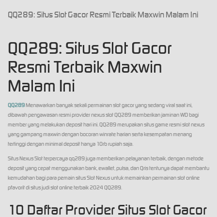
QQ289: Situs Slot Gacor Resmi Terbaik Maxwin Malam Ini
QQ289: Situs Slot Gacor
Resmi Terbaik Maxwin
Malam Ini
QQ289
Menawarkan banyak sekali permainan slot gacor yang sedang viral saat ini,
dibawah pengawasan resmi provider nexus slot QQ289 memberikan jaminan WD bagi
member yang melakukan deposit hari ini. QQ289 merupakan situs game resmi slot nexus
yang gampang maxwin dengan bocoran winrate harian serta kesempatan menang
tertinggi dengan minimal deposit hanya 10rb rupiah saja.
Situs Nexus Slot terpercaya qq289 juga memberikan pelayanan terbaik, dengan metode
deposit yang cepat menggunakan bank, ewallet, pulsa, dan Qris tentunya dapat membantu
kemudahan bagi para pemain situs Slot Nexus untuk memainkan permainan slot online
pfavorit di situs judi slot online terbaik 2024 QQ289.
10 Daftar Provider Situs Slot Gacor