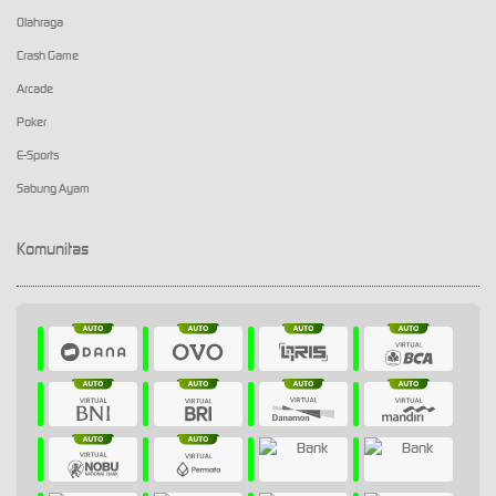
Olahraga
Crash Game
Arcade
Poker
E-Sports
Sabung Ayam
Komunitas