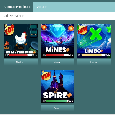
Semua permainan
Arcade
RTP
81%
RTP
81%
RTP
85%
Chicken+
Mines+
Limbo+
RTP
95%
Spire+