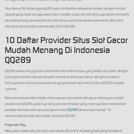
Situs Nexus Slot terpercaya qq289 juga memberikan pelayanan terbaik, dengan metode
deposit yang cepat menggunakan bank, ewallet, pulsa, dan Qris tentunya dapat membantu
kemudahan bagi para pemain situs Slot Nexus untuk memainkan permainan slot online
pfavorit di situs judi slot online terbaik 2024 QQ289.
10 Daftar Provider Situs Slot Gacor
Mudah Menang Di Indonesia
QQ289
QQ289 selalu menyuguhkan permainan slot online terbaru yang selalu up to date, dengan
dukungan interface dan penampilan menarik di setiap permainan slot gacor tersebut
tentunya akan membuat para pemain yang bermain slot online di situs QQ289 menjadi
nyaman.
Rekomendasi provider terbaik untuk segment permainan slot gacor online juga menjadi
prioritas dari QQ289, pasal nya rating provider tersebut yang nanti nya akan memberikan
penilaian kembali untuk situs slot gacor online
QQ289
. Berikut kami berikan 10
rekomendasi provider slot terbaik versi situs QQ289 :
Pragmatic Play
Merupakan salah satu pencetus permainan slot online di pasar global yang berbasis di