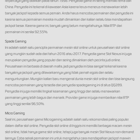
terpercaya yang didirikan pada tahun 1998. Penyedia game ini sering memiliki tema dari
China. Penyedia ini terkenal di kawasan Asia karena terus-menerus menawarkan lebih
banyak jackpot kepada semua pemain. Anda harus mencoba permainan dari penyedia ini
karena semua permainan mereka mudah dimainkan dan kalian selalu bisa mendapatkan
jackpot besar. Karena game ini, banyak yang belum mengetahuinya. Nilai RTP dari
permainan ini senilai 92,55%.
Spade Gaming
Ini adalah salah satu pencipta permainan mesin slot online untuk perusahaan slot online
yang mungkin sudah ada dari tahun 2016 atau 2017. Penyedia game Slot Nexus ini juga
merupakan penyedia yang populer dan sering dimainkan oleh pecinta judi online.
Perusahaan ini berbasis di daerah malta, jadi penyedia ini bisa sangat terkenal karena
banyaknya jackpot yang ditawarkannya yang tidak pernah egois dan selalu
menguntungkan. Mungkin kalian baru mengenal dunia mesin slot online dan bisa langsung
mencoba permainan yang tersedia dari penyedia spadegaming ini di situs QQ289.
Penyedia ini juga memiliki tingkat keamanan yang tinggi dan selalu menawarkan
permainan yang lebih bagus dan menarik. Provider game ini juga memberikan nilai RTP
yang tinggi senilai 96,50%.
Micro Gaming
Saat ini, perusahaan game Microgaming adalah salah satu rekomendasi paling populer
dalam daftar slot online. Penyedia slot online di Inggris ini memiliki berbagai macam mesin
slot online, tidak hanya game slot online, tetapi juga banyak mesin Slot Nexus non-demand
lainnya. Coba sekali permainan ini untuk mengetahui cara mendapatkan jackpot maxwin