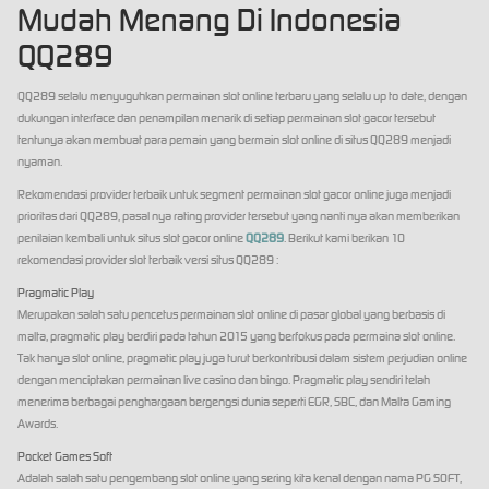
Mudah Menang Di Indonesia
QQ289
QQ289 selalu menyuguhkan permainan slot online terbaru yang selalu up to date, dengan
dukungan interface dan penampilan menarik di setiap permainan slot gacor tersebut
tentunya akan membuat para pemain yang bermain slot online di situs QQ289 menjadi
nyaman.
Rekomendasi provider terbaik untuk segment permainan slot gacor online juga menjadi
prioritas dari QQ289, pasal nya rating provider tersebut yang nanti nya akan memberikan
penilaian kembali untuk situs slot gacor online
QQ289
. Berikut kami berikan 10
rekomendasi provider slot terbaik versi situs QQ289 :
Pragmatic Play
Merupakan salah satu pencetus permainan slot online di pasar global yang berbasis di
malta, pragmatic play berdiri pada tahun 2015 yang berfokus pada permaina slot online.
Tak hanya slot online, pragmatic play juga turut berkontribusi dalam sistem perjudian online
dengan menciptakan permainan live casino dan bingo. Pragmatic play sendiri telah
menerima berbagai penghargaan bergengsi dunia seperti EGR, SBC, dan Malta Gaming
Awards.
Pocket Games Soft
Adalah salah satu pengembang slot online yang sering kita kenal dengan nama PG SOFT,