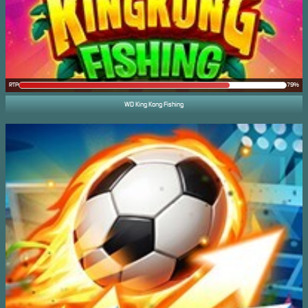
RTP
79%
WD King Kong Fishing