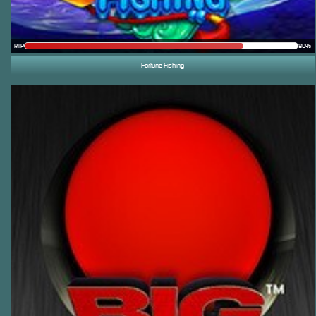
RTP
80%
Fortune Fishing