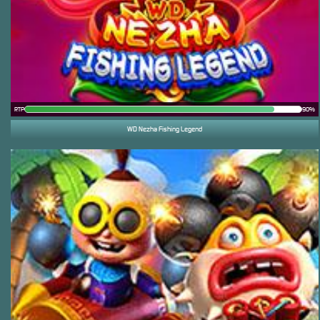
RTP
90%
WD Nezha Fishing Legend