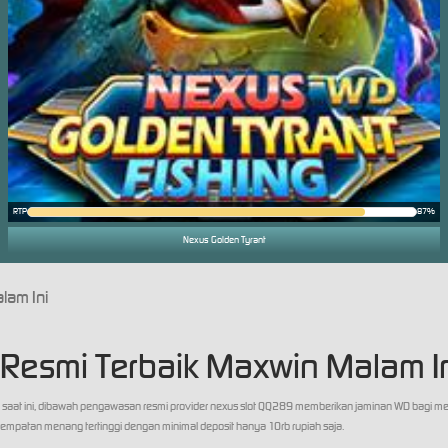
RTP
87%
Nexus Golden Tyrant
lam Ini
 Resmi Terbaik Maxwin Malam I
 saat ini, dibawah pengawasan resmi provider nexus slot QQ289 memberikan jaminan WD bagi me
empatan menang tertinggi dengan minimal deposit hanya 10rb rupiah saja.