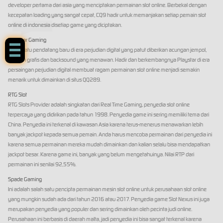
developer pertama dari asia yang menciptakan permainan slot online. Berbekal dengan
kecepatan loading yang sangat cepat, CQ9 hadir untuk memanjakan setiap pemain slot
CLICK
online di indonesia disetiap game yang diciptakan.
PlayStar Gaming
Salah satu pendatang baru di era perjudian digital yang patut diberikan acungan jempol,
dengan grafis dan backsound yang menawan. Hadir dan berkembangnya Playstar di era
persaingan perjudian digital membuat ragam permainan slot online menjadi semakin
menarik untuk dimainkan di situs QQ289.
RTG Slot
RTG Slots Provider adalah singkatan dari Real Time Gaming, penyedia slot online
terpercaya yang didirikan pada tahun 1998. Penyedia game ini sering memiliki tema dari
China. Penyedia ini terkenal di kawasan Asia karena terus-menerus menawarkan lebih
banyak jackpot kepada semua pemain. Anda harus mencoba permainan dari penyedia ini
karena semua permainan mereka mudah dimainkan dan kalian selalu bisa mendapatkan
jackpot besar. Karena game ini, banyak yang belum mengetahuinya. Nilai RTP dari
permainan ini senilai 92,55%.
Spade Gaming
Ini adalah salah satu pencipta permainan mesin slot online untuk perusahaan slot online
yang mungkin sudah ada dari tahun 2016 atau 2017. Penyedia game Slot Nexus ini juga
merupakan penyedia yang populer dan sering dimainkan oleh pecinta judi online.
Perusahaan ini berbasis di daerah malta, jadi penyedia ini bisa sangat terkenal karena