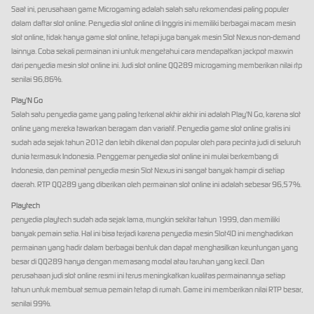
Saat ini, perusahaan game Microgaming adalah salah satu rekomendasi paling populer
dalam daftar slot online. Penyedia slot online di Inggris ini memiliki berbagai macam mesin
slot online, tidak hanya game slot online, tetapi juga banyak mesin Slot Nexus non-demand
lainnya. Coba sekali permainan ini untuk mengetahui cara mendapatkan jackpot maxwin
dari penyedia mesin slot online ini. Judi slot online QQ289 microgaming memberikan nilai rtp
senilai 96,86%.
Play'N Go
Salah satu penyedia game yang paling terkenal akhir akhir ini adalah Play'N Go, karena slot
online yang mereka tawarkan beragam dan variatif. Penyedia game slot online gratis ini
sudah ada sejak tahun 2012 dan lebih dikenal dan popular oleh para pecinta judi di seluruh
dunia termasuk Indonesia. Penggemar penyedia slot online ini mulai berkembang di
Indonesia, dan peminat penyedia mesin Slot Nexus ini sangat banyak hampir di setiap
daerah. RTP QQ289 yang diberikan oleh permainan slot online ini adalah sebesar 96,57%.
Playtech
penyedia playtech sudah ada sejak lama, mungkin sekitar tahun 1999, dan memiliki
banyak pemain setia. Hal ini bisa terjadi karena penyedia mesin Slot4D ini menghadirkan
permainan yang hadir dalam berbagai bentuk dan dapat menghasilkan keuntungan yang
besar di QQ289 hanya dengan memasang modal atau taruhan yang kecil. Dan
perusahaan judi slot online resmi ini terus meningkatkan kualitas permainannya setiap
tahun untuk membuat semua pemain tetap di rumah. Game ini memberikan nilai RTP besar,
senilai 99%.