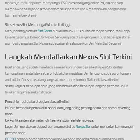
dipercaya, tentu saja kami mempunyai CS Profesional yang online 24 jam dan siap
memberikan pelayanan terbaik dalam sekejap mata untuk memberikan pengalaman
bermain terbaik di sini.
Situs Nexus Slot Mempunyai Winrate Tertinggi.
Menyandang predikat
Slot Gacor
di awal tahun 2023 bukanlah tanpa alasan, tentu saja
karena gacornya Demo Slot Nexus Sah yang ada di sini yang membuat beberapa slotter
memberi panggilan Slot Nexus sebagai salah satunya ikon dari Main Slot Gacor ini.
Langkah Mendaftarkan Nexus Slot Terkini
Buat anda yang sudah membaca semua keuntungan dari artikel Nexus Slot di atas
kemungkinan anda tidak sabar untuk lakukan registrasi dan langsung coba peruntungan
anda disini. Bossku bisa langsung saja memencet tombol Daftar di atas artikel ini
selanjutnya isi beberapa data yang ada berikut ialah beberapa langkah pertama untuk
lakukan registrasi silakan dibaca :
Pencet tombol daftar di bagian atas artikel Ini.
Isi Data berbentuk pemakai id, sandi, dan yang paling penting nama dan nomor rekening
anda.
klik verifikasi dan akan ada notifikasi jika registrasi telah sukses.
Login dan melakukan deposit pertamamu di situs
Nexus Slot
untuk mencetak kemenangan
pertama anda.
QQ289
sebagai game slot gacor mudah menang dan terpercaya di indonesia yang