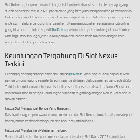
Slot Online adalah permainan di situs judi slot online terbaru resmi dan terpercaya yang
sudah hadir sejak tahun 2020 pasca covid yang bertujuan menghadirkan permainan Slot
Online paling mudah menang jackpot besar dengan bocoran slot online gacor yang bisa
anda cek melalui situs judi online resmi kami. Kami menyediakan semua jenis judi online
yang bisa anda mainkan seperti
Slot Online
, casino online, poker online, judi bola, tembak
ikan, togel dan sabung ayam. Semua permainan ini bisa anda mainkan dengan cara
mengakses 1 akun judi online saja.
Keuntungan Tergabung Di Slot Nexus
Terkini
Di gadang-gadang sebagai salah satu situs
Slot Nexus
Gacor hari ini tentu saja ini bukan
semua omong kosong semata, tetapi ini semua di dasari oleh permainan yang ada di Slot
Terkini ini demikian gacor hingga disebutkan sebutkan sebagai salah satunya Slot Nexus
dan berikut ialah beberapa keuntungan bila anda tergabung dengan Nexus Slot di hari ini
silakan dibaca :
Nexus Slot Mempunyai Bonus Yang Beragam.
Rasakan beragam penawaran bonus melimpah dari Slot Nexus dimulai dari bonus deposit
harian, bonus cashback mingguan dan bonus refferal bulanan.
Nexus Slot Memberikan Pelayanan Terbaik.
Sebagai salah satu situs yang menyediakan permainan Slot Gacor 2023 yang telah