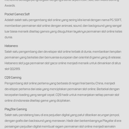
Awards.
Pocket Games Soft
Adalah salah satu pengembang slot online yang sering kita kenal dengan nama PG SOFT,
memberikan permainan slot online dengan animasi, sound, dan background yang sangat
luar biasa menarik disetiap games yang disuguhkan layaknya permainan slot online kelas
dunia.
Habanero
Salah satu pengembang dan developer slot online terbaik di dunia, memberikan tampilan
permainan yang berkelas dan bernuansa european dan oriental di game yang di release.
Habanero slot juga permainan slot gacor online menjadi menarik untuk dimainkan di situs
slot QQ289.
CQ9 Gaming
Pengembang slot online pertama yang berbasis di negeri tirai bambu China, menjadi
developer pertama dari asia yang menciptakan permainan slot online. Berbekal dengan
kecepatan loading yang sangat cepat, CQ9 hadir untuk memanjakan setiap pemain slot
online di indonesia disetiap game yang diciptakan.
PlayStar Gaming
Salah satu pendatang baru di era perjudian digital yang patut diberikan acungan jempol,
dengan grafis dan backsound yang menawan. Hadir dan berkembangnya Playstar di era
persaingan perjudian digital membuat ragam permainan slot online menjadi semakin