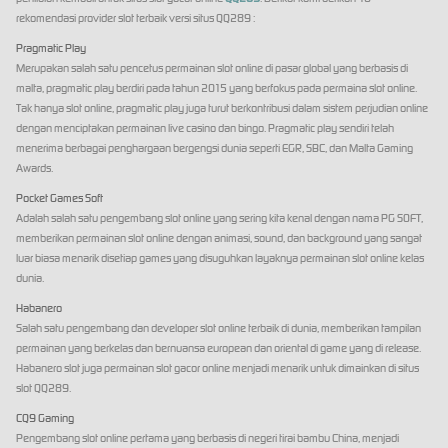
rekomendasi provider slot terbaik versi situs QQ289 :
Pragmatic Play
Merupakan salah satu pencetus permainan slot online di pasar global yang berbasis di
malta, pragmatic play berdiri pada tahun 2015 yang berfokus pada permaina slot online.
Tak hanya slot online, pragmatic play juga turut berkontribusi dalam sistem perjudian online
dengan menciptakan permainan live casino dan bingo. Pragmatic play sendiri telah
menerima berbagai penghargaan bergengsi dunia seperti EGR, SBC, dan Malta Gaming
Awards.
Pocket Games Soft
Adalah salah satu pengembang slot online yang sering kita kenal dengan nama PG SOFT,
memberikan permainan slot online dengan animasi, sound, dan background yang sangat
luar biasa menarik disetiap games yang disuguhkan layaknya permainan slot online kelas
dunia.
Habanero
Salah satu pengembang dan developer slot online terbaik di dunia, memberikan tampilan
permainan yang berkelas dan bernuansa european dan oriental di game yang di release.
Habanero slot juga permainan slot gacor online menjadi menarik untuk dimainkan di situs
slot QQ289.
CQ9 Gaming
Pengembang slot online pertama yang berbasis di negeri tirai bambu China, menjadi