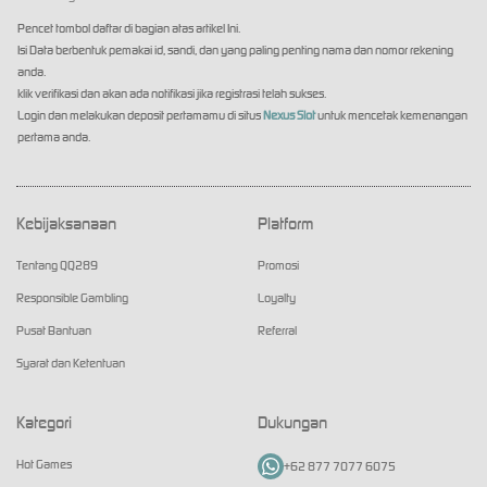
Pencet tombol daftar di bagian atas artikel Ini.
Isi Data berbentuk pemakai id, sandi, dan yang paling penting nama dan nomor rekening
anda.
klik verifikasi dan akan ada notifikasi jika registrasi telah sukses.
Login dan melakukan deposit pertamamu di situs
Nexus Slot
untuk mencetak kemenangan
pertama anda.
Kebijaksanaan
Platform
Tentang QQ289
Promosi
Responsible Gambling
Loyalty
Pusat Bantuan
Referral
Syarat dan Ketentuan
Kategori
Dukungan
Hot Games
+62 877 7077 6075