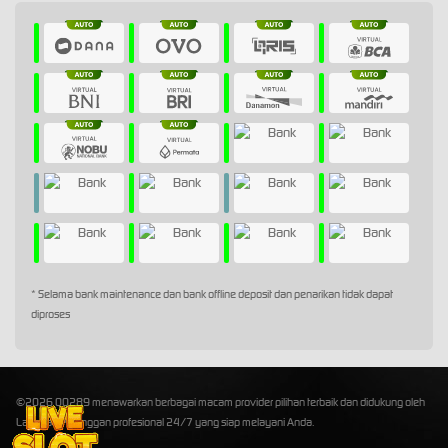
* Selama bank maintenance dan bank offline deposit dan penarikan tidak dapat
diproses
©2026 QQ289 menawarkan berbagai macam provider pilihan terbaik dan didukung oleh
Layanan Pelanggan profesional 24/7 yang siap melayani Anda.