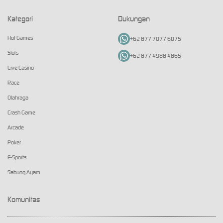
Kategori
Dukungan
Hot Games
+62 877 7077 6075
Slots
+62 877 4988 4865
Live Casino
Race
Olahraga
Crash Game
Arcade
Poker
E-Sports
Sabung Ayam
Komunitas