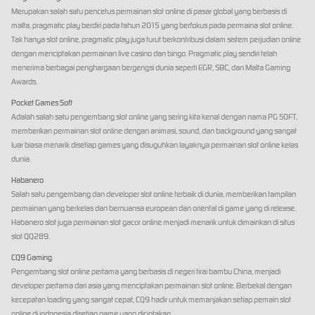
Merupakan salah satu pencetus permainan slot online di pasar global yang berbasis di
malta, pragmatic play berdiri pada tahun 2015 yang berfokus pada permaina slot online.
Tak hanya slot online, pragmatic play juga turut berkontribusi dalam sistem perjudian online
dengan menciptakan permainan live casino dan bingo. Pragmatic play sendiri telah
menerima berbagai penghargaan bergengsi dunia seperti EGR, SBC, dan Malta Gaming
Awards.
Pocket Games Soft
Adalah salah satu pengembang slot online yang sering kita kenal dengan nama PG SOFT,
memberikan permainan slot online dengan animasi, sound, dan background yang sangat
luar biasa menarik disetiap games yang disuguhkan layaknya permainan slot online kelas
dunia.
Habanero
Salah satu pengembang dan developer slot online terbaik di dunia, memberikan tampilan
permainan yang berkelas dan bernuansa european dan oriental di game yang di release.
Habanero slot juga permainan slot gacor online menjadi menarik untuk dimainkan di situs
slot QQ289.
CQ9 Gaming
Pengembang slot online pertama yang berbasis di negeri tirai bambu China, menjadi
developer pertama dari asia yang menciptakan permainan slot online. Berbekal dengan
kecepatan loading yang sangat cepat, CQ9 hadir untuk memanjakan setiap pemain slot
online di indonesia disetiap game yang diciptakan.