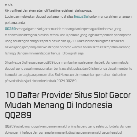
anda.
klik verifikasi dan akan ada notifikasi jika registrasi telah sukses.
Login dan melakukan deposit pertamamu di situs
Nexus Slot
untuk mencetak kemenangan
pertama anda.
QQ289
sebagai game slot gacor mudah menang dan terpercaya di indonesia yang
menawarkan beragam provider terbaik untuk pemain yang ingin memperoleh pendapatan
uang asli dengan sangat cepat di nexus slot. QQ289 merupakan situs game resmi slot
nexus yang gampang maxwin dengan bocoran winrate harian serta kesempatan menang
tertinggi dengan minimal deposit hanya 10rb rupiah saja.
Situs Nexus Slot terpercaya qq289 juga memberikan pelayanan terbaik, dengan metode
deposit yang cepat menggunakan bank, ewallet, pulsa, dan Qris tentunya dapat membantu
kemudahan bagi para pemain situs Slot Nexus untuk memainkan permainan slot online
pfavorit di situs judi slot online terbaik 2024 QQ289.
10 Daftar Provider Situs Slot Gacor
Mudah Menang Di Indonesia
QQ289
QQ289 selalu menyuguhkan permainan slot online terbaru yang selalu up to date, dengan
dukungan interface dan penampilan menarik di setiap permainan slot gacor tersebut