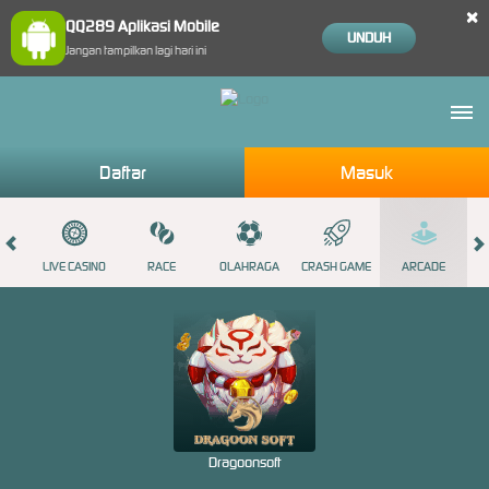
×
QQ289 Aplikasi Mobile
UNDUH
Jangan tampilkan lagi hari ini
Daftar
Masuk
S
LIVE CASINO
RACE
OLAHRAGA
CRASH GAME
ARCADE
Dragoonsoft