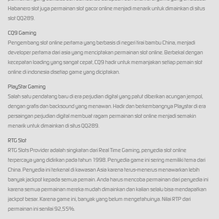
Habanero slot juga permainan slot gacor online menjadi menarik untuk dimainkan di situs
slot QQ289.
CQ9 Gaming
Pengembang slot online pertama yang berbasis di negeri tirai bambu China, menjadi
developer pertama dari asia yang menciptakan permainan slot online. Berbekal dengan
kecepatan loading yang sangat cepat, CQ9 hadir untuk memanjakan setiap pemain slot
online di indonesia disetiap game yang diciptakan.
PlayStar Gaming
Salah satu pendatang baru di era perjudian digital yang patut diberikan acungan jempol,
dengan grafis dan backsound yang menawan. Hadir dan berkembangnya Playstar di era
persaingan perjudian digital membuat ragam permainan slot online menjadi semakin
menarik untuk dimainkan di situs QQ289.
RTG Slot
RTG Slots Provider adalah singkatan dari Real Time Gaming, penyedia slot online
terpercaya yang didirikan pada tahun 1998. Penyedia game ini sering memiliki tema dari
China. Penyedia ini terkenal di kawasan Asia karena terus-menerus menawarkan lebih
banyak jackpot kepada semua pemain. Anda harus mencoba permainan dari penyedia ini
karena semua permainan mereka mudah dimainkan dan kalian selalu bisa mendapatkan
jackpot besar. Karena game ini, banyak yang belum mengetahuinya. Nilai RTP dari
permainan ini senilai 92,55%.