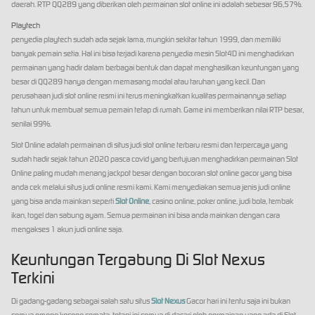
daerah. RTP QQ289 yang diberikan oleh permainan slot online ini adalah sebesar 96,57%.
Playtech
penyedia playtech sudah ada sejak lama, mungkin sekitar tahun 1999, dan memiliki
banyak pemain setia. Hal ini bisa terjadi karena penyedia mesin Slot4D ini menghadirkan
permainan yang hadir dalam berbagai bentuk dan dapat menghasilkan keuntungan yang
besar di QQ289 hanya dengan memasang modal atau taruhan yang kecil. Dan
perusahaan judi slot online resmi ini terus meningkatkan kualitas permainannya setiap
tahun untuk membuat semua pemain tetap di rumah. Game ini memberikan nilai RTP besar,
senilai 99%.
Slot Online adalah permainan di situs judi slot online terbaru resmi dan terpercaya yang
sudah hadir sejak tahun 2020 pasca covid yang bertujuan menghadirkan permainan Slot
Online paling mudah menang jackpot besar dengan bocoran slot online gacor yang bisa
anda cek melalui situs judi online resmi kami. Kami menyediakan semua jenis judi online
yang bisa anda mainkan seperti
Slot Online
, casino online, poker online, judi bola, tembak
ikan, togel dan sabung ayam. Semua permainan ini bisa anda mainkan dengan cara
mengakses 1 akun judi online saja.
Keuntungan Tergabung Di Slot Nexus
Terkini
Di gadang-gadang sebagai salah satu situs
Slot Nexus
Gacor hari ini tentu saja ini bukan
semua omong kosong semata, tetapi ini semua di dasari oleh permainan yang ada di Slot