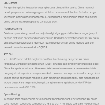
CQ9 Gaming
Pengembang slot online pertama yang berbasis di negeri tirai bambu China, menjadi
developer pertama dari asia yang menciptakan permainan slot online. Berbekal dengan
kecepatan loading yang sangat cepat, CQ9 hadir untuk memanjakan setiap pemain slot
online di indonesia disetiap game yang diciptakan.
PlayStar Gaming
Salah satu pendatang baru di era perjudian digital yang patut diberikan acungan jempol,
dengan grafis dan backsound yang menawan. Hadir dan berkembangnya Playstar di era
persaingan perjudian digital membuat ragam permainan slot online menjadi semakin
menarik untuk dimainkan di situs QQ289.
RTG Slot
RTG Slots Provider adalah singkatan dari Real Time Gaming, penyedia slot online
terpercaya yang didirikan pada tahun 1998. Penyedia game ini sering memiliki tema dari
China. Penyedia ini terkenal di kawasan Asia karena terus-menerus menawarkan lebih
banyak jackpot kepada semua pemain. Anda harus mencoba permainan dari penyedia ini
karena semua permainan mereka mudah dimainkan dan kalian selalu bisa mendapatkan
jackpot besar. Karena game ini, banyak yang belum mengetahuinya. Nilai RTP dari
permainan ini senilai 92,55%.
Spade Gaming
Ini adalah salah satu pencipta permainan mesin slot online untuk perusahaan slot online
yang mungkin sudah ada dari tahun 2016 atau 2017. Penyedia game Slot Nexus ini juga