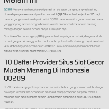
QQ289
Menawarkan banyak sekali permainan slot gacor yang sedang viral saat ini,
dibawah pengawasan resmi provider nexus slot QQ289 memberikan jaminan WD bagi
member yang melakukan deposit hari ini. QQ289 merupakan situs game resmi slot nexus
yang gampang maxwin dengan bocoran winrate harian serta kesempatan menang
tertinggi dengan minimal deposit hanya 10rb rupiah saja.
Situs Nexus Slot terpercaya qq289 juga memberikan pelayanan terbaik, dengan metode
deposit yang cepat menggunakan bank, ewallet, pulsa, dan Qris tentunya dapat membantu
kemudahan bagi para pemain situs Slot Nexus untuk memainkan permainan slot online
pfavorit di situs judi slot online terbaik 2024 QQ289.
10 Daftar Provider Situs Slot Gacor
Mudah Menang Di Indonesia
QQ289
QQ289 selalu menyuguhkan permainan slot online terbaru yang selalu up to date, dengan
dukungan interface dan penampilan menarik di setiap permainan slot gacor tersebut
tentunya akan membuat para pemain yang bermain slot online di situs QQ289 menjadi
nyaman.
Rekomendasi provider terbaik untuk segment permainan slot gacor online juga menjadi