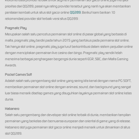
prioritas dari QQ289, pasal nya rating provider tersebut yang nanti nya akan memberikan
penilaian kembali untuk situs slot gacor online
QQ289
. Berikut kami berikan 10
rekomendasi provider slot terbaik versi situs QQ289 :
Pragmatic Play
Merupakan salah satu pencetus permainan slot online di pasar global yang berbasis di
malta, pragmatic play berdiri pada tahun 2015 yang berfokus pada permaina slot online.
Tak hanya slot online, pragmatic play juga turut berkontribusi dalam sistem perjudian online
dengan menciptakan permainan live casino dan bingo. Pragmatic play sendiri telah
menerima berbagai penghargaan bergengsi dunia seperti EGR, SBC, dan Malta Gaming
Awards.
Pocket Games Soft
Adalah salah satu pengembang slot online yang sering kita kenal dengan nama PG SOFT,
memberikan permainan slot online dengan animasi, sound, dan background yang sangat
luar biasa menarik disetiap games yang disuguhkan layaknya permainan slot online kelas
dunia.
Habanero
Salah satu pengembang dan developer slot online terbaik di dunia, memberikan tampilan
permainan yang berkelas dan bernuansa european dan oriental di game yang di release.
Habanero slot juga permainan slot gacor online menjadi menarik untuk dimainkan di situs
slot QQ289.