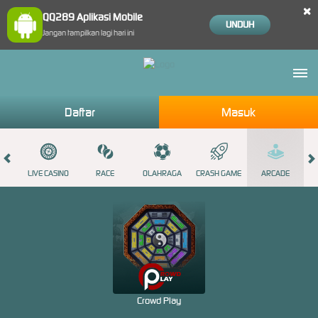
×
QQ289 Aplikasi Mobile
UNDUH
Jangan tampilkan lagi hari ini
Daftar
Masuk
S
LIVE CASINO
RACE
OLAHRAGA
CRASH GAME
ARCADE
Crowd Play