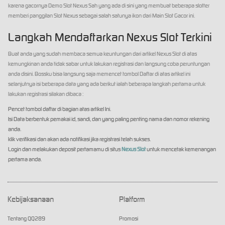
karena gacornya Demo Slot Nexus Sah yang ada di sini yang membuat beberapa slotter
memberi panggilan Slot Nexus sebagai salah satunya ikon dari Main Slot Gacor ini.
Langkah Mendaftarkan Nexus Slot Terkini
Buat anda yang sudah membaca semua keuntungan dari artikel Nexus Slot di atas
kemungkinan anda tidak sabar untuk lakukan registrasi dan langsung coba peruntungan
anda disini. Bossku bisa langsung saja memencet tombol Daftar di atas artikel ini
selanjutnya isi beberapa data yang ada berikut ialah beberapa langkah pertama untuk
lakukan registrasi silakan dibaca :
Pencet tombol daftar di bagian atas artikel Ini.
Isi Data berbentuk pemakai id, sandi, dan yang paling penting nama dan nomor rekening
anda.
klik verifikasi dan akan ada notifikasi jika registrasi telah sukses.
Login dan melakukan deposit pertamamu di situs
Nexus Slot
untuk mencetak kemenangan
pertama anda.
Kebijaksanaan
Platform
Tentang QQ289
Promosi