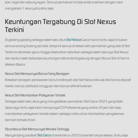
ikan, togel dan sabung ayam. Semua permainan ini bisa anda mainkan dengan cara
mengakses 1 akun judi online saja.
Keuntungan Tergabung Di Slot Nexus
Terkini
Di gadang-gadang sebagai salah satu situs
Slot Nexus
Gacor hari ini tentu saja ini bukan
semua omong kosong semata, tetapi ini semua di dasari oleh permainan yang ada di Slot
Terkini ini demikian gacor hingga disebutkan sebutkan sebagai salah satunya Slot Nexus
dan berikut ialah beberapa keuntungan bila anda tergabung dengan Nexus Slot di hari ini
silakan dibaca :
Nexus Slot Mempunyai Bonus Yang Beragam.
Rasakan beragam penawaran bonus melimpah dari Slot Nexus dimulai dari bonus deposit
harian, bonus cashback mingguan dan bonus refferal bulanan.
Nexus Slot Memberikan Pelayanan Terbaik.
Sebagai salah satu situs yang menyediakan permainan Slot Gacor 2023 yang telah
dipercaya, tentu saja kami mempunyai CS Profesional yang online 24 jam dan siap
memberikan pelayanan terbaik dalam sekejap mata untuk memberikan pengalaman
bermain terbaik di sini.
Situs Nexus Slot Mempunyai Winrate Tertinggi.
Menyandang predikat
Slot Gacor
di awal tahun 2023 bukanlah tanpa alasan, tentu saja