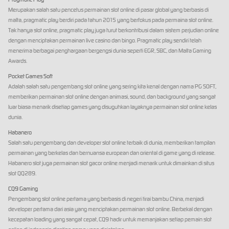
Merupakan salah satu pencetus permainan slot online di pasar global yang berbasis di
malta, pragmatic play berdiri pada tahun 2015 yang berfokus pada permaina slot online.
Tak hanya slot online, pragmatic play juga turut berkontribusi dalam sistem perjudian online
dengan menciptakan permainan live casino dan bingo. Pragmatic play sendiri telah
menerima berbagai penghargaan bergengsi dunia seperti EGR, SBC, dan Malta Gaming
Awards.
Pocket Games Soft
Adalah salah satu pengembang slot online yang sering kita kenal dengan nama PG SOFT,
memberikan permainan slot online dengan animasi, sound, dan background yang sangat
luar biasa menarik disetiap games yang disuguhkan layaknya permainan slot online kelas
dunia.
Habanero
Salah satu pengembang dan developer slot online terbaik di dunia, memberikan tampilan
permainan yang berkelas dan bernuansa european dan oriental di game yang di release.
Habanero slot juga permainan slot gacor online menjadi menarik untuk dimainkan di situs
slot QQ289.
CQ9 Gaming
Pengembang slot online pertama yang berbasis di negeri tirai bambu China, menjadi
developer pertama dari asia yang menciptakan permainan slot online. Berbekal dengan
kecepatan loading yang sangat cepat, CQ9 hadir untuk memanjakan setiap pemain slot