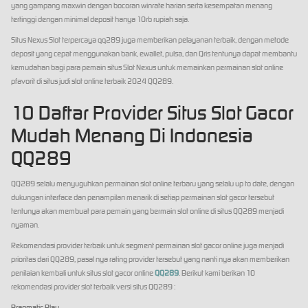
yang gampang maxwin dengan bocoran winrate harian serta kesempatan menang
tertinggi dengan minimal deposit hanya 10rb rupiah saja.
Situs Nexus Slot terpercaya qq289 juga memberikan pelayanan terbaik, dengan metode
deposit yang cepat menggunakan bank, ewallet, pulsa, dan Qris tentunya dapat membantu
kemudahan bagi para pemain situs Slot Nexus untuk memainkan permainan slot online
pfavorit di situs judi slot online terbaik 2024 QQ289.
10 Daftar Provider Situs Slot Gacor
Mudah Menang Di Indonesia
QQ289
QQ289 selalu menyuguhkan permainan slot online terbaru yang selalu up to date, dengan
dukungan interface dan penampilan menarik di setiap permainan slot gacor tersebut
tentunya akan membuat para pemain yang bermain slot online di situs QQ289 menjadi
nyaman.
Rekomendasi provider terbaik untuk segment permainan slot gacor online juga menjadi
prioritas dari QQ289, pasal nya rating provider tersebut yang nanti nya akan memberikan
penilaian kembali untuk situs slot gacor online
QQ289
. Berikut kami berikan 10
rekomendasi provider slot terbaik versi situs QQ289 :
Pragmatic Play