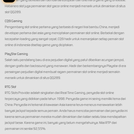
Habanero slot juga permainan slot gacor online menjadi menarik untuk dimainkan di situs
slot QQ289.
CQ9 Gaming
Pengembang slot online pertama yang berbasis di negeri tirai bambu China, menjadi
developer pertama dari asia yang menciptakan permainan slot online. Berbekal dengan
kecepatan loading yang sangat cepat, CQ9 hadir untuk memanjakan setiap pemain slot
online di indonesia disetiap game yang diciptakan.
PlayStar Gaming
Salah satu pendatang baru di era perjudian digital yang patut diberikan acungan jempol,
dengan grafis dan backsound yang menawan. Hadir dan berkembangnya Playstar di era
persaingan perjudian digital membuat ragam permainan slot online menjadi semakin
menarik untuk dimainkan di situs QQ289.
RTG Slot
RTG Slots Provider adalah singkatan dari Real Time Gaming, penyedia slot online
terpercaya yang didirikan pada tahun 1998. Penyedia game ini sering memiliki tema dari
China. Penyedia ini terkenal di kawasan Asia karena terus-menerus menawarkan lebih
banyak jackpot kepada semua pemain. Anda harus mencoba permainan dari penyedia ini
karena semua permainan mereka mudah dimainkan dan kalian selalu bisa mendapatkan
jackpot besar. Karena game ini, banyak yang belum mengetahuinya. Nilai RTP dari
permainan ini senilai 92,55%.