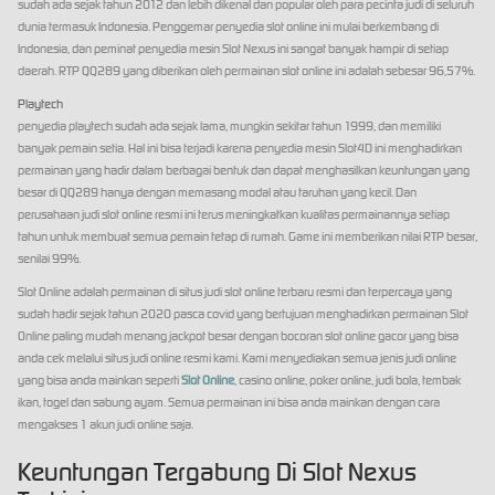
sudah ada sejak tahun 2012 dan lebih dikenal dan popular oleh para pecinta judi di seluruh
dunia termasuk Indonesia. Penggemar penyedia slot online ini mulai berkembang di
Indonesia, dan peminat penyedia mesin Slot Nexus ini sangat banyak hampir di setiap
daerah. RTP QQ289 yang diberikan oleh permainan slot online ini adalah sebesar 96,57%.
Playtech
penyedia playtech sudah ada sejak lama, mungkin sekitar tahun 1999, dan memiliki
banyak pemain setia. Hal ini bisa terjadi karena penyedia mesin Slot4D ini menghadirkan
permainan yang hadir dalam berbagai bentuk dan dapat menghasilkan keuntungan yang
besar di QQ289 hanya dengan memasang modal atau taruhan yang kecil. Dan
perusahaan judi slot online resmi ini terus meningkatkan kualitas permainannya setiap
tahun untuk membuat semua pemain tetap di rumah. Game ini memberikan nilai RTP besar,
senilai 99%.
Slot Online adalah permainan di situs judi slot online terbaru resmi dan terpercaya yang
sudah hadir sejak tahun 2020 pasca covid yang bertujuan menghadirkan permainan Slot
Online paling mudah menang jackpot besar dengan bocoran slot online gacor yang bisa
anda cek melalui situs judi online resmi kami. Kami menyediakan semua jenis judi online
yang bisa anda mainkan seperti
Slot Online
, casino online, poker online, judi bola, tembak
ikan, togel dan sabung ayam. Semua permainan ini bisa anda mainkan dengan cara
mengakses 1 akun judi online saja.
Keuntungan Tergabung Di Slot Nexus