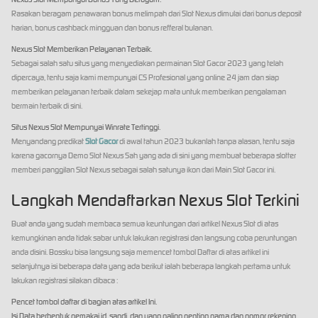
Rasakan beragam penawaran bonus melimpah dari Slot Nexus dimulai dari bonus deposit
harian, bonus cashback mingguan dan bonus refferal bulanan.
Nexus Slot Memberikan Pelayanan Terbaik.
Sebagai salah satu situs yang menyediakan permainan Slot Gacor 2023 yang telah
dipercaya, tentu saja kami mempunyai CS Profesional yang online 24 jam dan siap
memberikan pelayanan terbaik dalam sekejap mata untuk memberikan pengalaman
bermain terbaik di sini.
Situs Nexus Slot Mempunyai Winrate Tertinggi.
Menyandang predikat
Slot Gacor
di awal tahun 2023 bukanlah tanpa alasan, tentu saja
karena gacornya Demo Slot Nexus Sah yang ada di sini yang membuat beberapa slotter
memberi panggilan Slot Nexus sebagai salah satunya ikon dari Main Slot Gacor ini.
Langkah Mendaftarkan Nexus Slot Terkini
Buat anda yang sudah membaca semua keuntungan dari artikel Nexus Slot di atas
kemungkinan anda tidak sabar untuk lakukan registrasi dan langsung coba peruntungan
anda disini. Bossku bisa langsung saja memencet tombol Daftar di atas artikel ini
selanjutnya isi beberapa data yang ada berikut ialah beberapa langkah pertama untuk
lakukan registrasi silakan dibaca :
Pencet tombol daftar di bagian atas artikel Ini.
Isi Data berbentuk pemakai id, sandi, dan yang paling penting nama dan nomor rekening