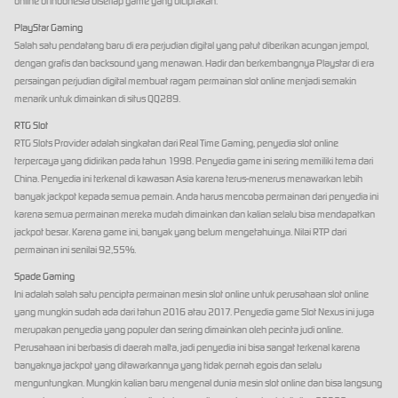
online di indonesia disetiap game yang diciptakan.
PlayStar Gaming
Salah satu pendatang baru di era perjudian digital yang patut diberikan acungan jempol,
dengan grafis dan backsound yang menawan. Hadir dan berkembangnya Playstar di era
persaingan perjudian digital membuat ragam permainan slot online menjadi semakin
menarik untuk dimainkan di situs QQ289.
RTG Slot
RTG Slots Provider adalah singkatan dari Real Time Gaming, penyedia slot online
terpercaya yang didirikan pada tahun 1998. Penyedia game ini sering memiliki tema dari
China. Penyedia ini terkenal di kawasan Asia karena terus-menerus menawarkan lebih
banyak jackpot kepada semua pemain. Anda harus mencoba permainan dari penyedia ini
karena semua permainan mereka mudah dimainkan dan kalian selalu bisa mendapatkan
jackpot besar. Karena game ini, banyak yang belum mengetahuinya. Nilai RTP dari
permainan ini senilai 92,55%.
Spade Gaming
Ini adalah salah satu pencipta permainan mesin slot online untuk perusahaan slot online
yang mungkin sudah ada dari tahun 2016 atau 2017. Penyedia game Slot Nexus ini juga
merupakan penyedia yang populer dan sering dimainkan oleh pecinta judi online.
Perusahaan ini berbasis di daerah malta, jadi penyedia ini bisa sangat terkenal karena
banyaknya jackpot yang ditawarkannya yang tidak pernah egois dan selalu
menguntungkan. Mungkin kalian baru mengenal dunia mesin slot online dan bisa langsung