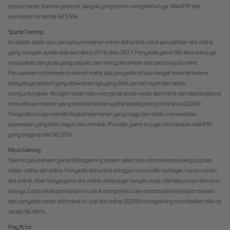
jackpot besar. Karena game ini, banyak yang belum mengetahuinya. Nilai RTP dari
permainan ini senilai 92,55%.
Spade Gaming
Ini adalah salah satu pencipta permainan mesin slot online untuk perusahaan slot online
yang mungkin sudah ada dari tahun 2016 atau 2017. Penyedia game Slot Nexus ini juga
merupakan penyedia yang populer dan sering dimainkan oleh pecinta judi online.
Perusahaan ini berbasis di daerah malta, jadi penyedia ini bisa sangat terkenal karena
banyaknya jackpot yang ditawarkannya yang tidak pernah egois dan selalu
menguntungkan. Mungkin kalian baru mengenal dunia mesin slot online dan bisa langsung
mencoba permainan yang tersedia dari penyedia spadegaming ini di situs QQ289.
Penyedia ini juga memiliki tingkat keamanan yang tinggi dan selalu menawarkan
permainan yang lebih bagus dan menarik. Provider game ini juga memberikan nilai RTP
yang tinggi senilai 96,50%.
Micro Gaming
Saat ini, perusahaan game Microgaming adalah salah satu rekomendasi paling populer
dalam daftar slot online. Penyedia slot online di Inggris ini memiliki berbagai macam mesin
slot online, tidak hanya game slot online, tetapi juga banyak mesin Slot Nexus non-demand
lainnya. Coba sekali permainan ini untuk mengetahui cara mendapatkan jackpot maxwin
dari penyedia mesin slot online ini. Judi slot online QQ289 microgaming memberikan nilai rtp
senilai 96,86%.
Play'N Go