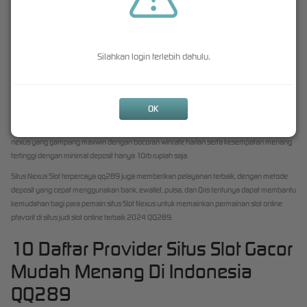
Pencet tombol daftar di bagian atas artikel Ini.
Isi Data berbentuk pemakai id, sandi, dan yang paling penting nama dan nomor rekening
anda.
Silahkan login terlebih dahulu.
klik verifikasi dan akan ada notifikasi jika registrasi telah sukses.
Login dan melakukan deposit pertamamu di situs
Nexus Slot
untuk mencetak kemenangan
pertama anda.
QQ289
sebagai game slot gacor mudah menang dan terpercaya di indonesia yang
OK
menawarkan beragam provider terbaik untuk pemain yang ingin memperoleh pendapatan
uang asli dengan sangat cepat di nexus slot. QQ289 merupakan situs game resmi slot
nexus yang gampang maxwin dengan bocoran winrate harian serta kesempatan menang
tertinggi dengan minimal deposit hanya 10rb rupiah saja.
Situs Nexus Slot terpercaya qq289 juga memberikan pelayanan terbaik, dengan metode
deposit yang cepat menggunakan bank, ewallet, pulsa, dan Qris tentunya dapat membantu
kemudahan bagi para pemain situs Slot Nexus untuk memainkan permainan slot online
pfavorit di situs judi slot online terbaik 2024 QQ289.
10 Daftar Provider Situs Slot Gacor
Mudah Menang Di Indonesia
QQ289