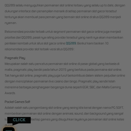
QQ289 selalu menyuguhkan permainan slot online terbaru yang selalu up to date, dengan
dukungan interface dan penampilan menarik di setiap permainan slot gacor tersebut
tentunya akan membuat para pemain yang bermain slot online di situs QQ289 menjadi
nyaman.
Rekomendasi provider terbaik untuk segment permainan slot gacor online juga menjadi
prioritas dari QQ289, pasal nya rating provider tersebut yang nanti nya akan memberikan
penilaian kembali untuk situs slot gacor online
QQ289
. Berikut kami berikan 10
rekomendasi provider slot terbaik versi situs QQ289 :
Pragmatic Play
Merupakan salah satu pencetus permainan slot online di pasar global yang berbasis di
malta, pragmatic play berdiri pada tahun 2015 yang berfokus pada permaina slot online.
Tak hanya slot online, pragmatic play juga turut berkontribusi dalam sistem perjudian online
dengan menciptakan permainan live casino dan bingo. Pragmatic play sendiri telah
menerima berbagai penghargaan bergengsi dunia seperti EGR, SBC, dan Malta Gaming
Awards.
Pocket Games Soft
Adalah salah satu pengembang slot online yang sering kita kenal dengan nama PG SOFT,
memberikan permainan slot online dengan animasi, sound, dan background yang sangat
luar biasa menarik disetiap games yang disuguhkan layaknya permainan slot online kelas
CLICK
dunia.