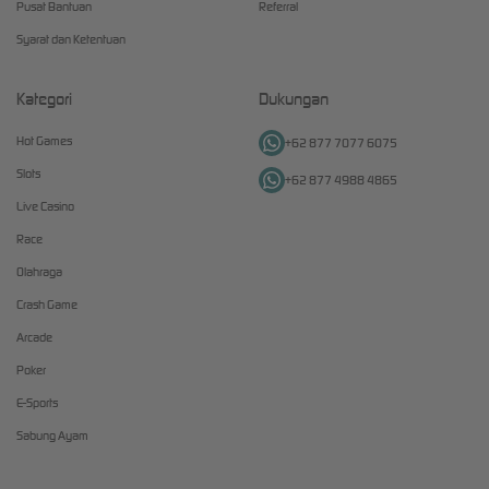
Pusat Bantuan
Referral
Syarat dan Ketentuan
Kategori
Dukungan
Hot Games
+62 877 7077 6075
Slots
+62 877 4988 4865
Live Casino
Race
Olahraga
Crash Game
Arcade
Poker
E-Sports
Sabung Ayam