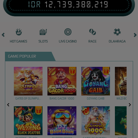
IDR
12,739,380,219
HOT GAMES
SLOTS
LIVE CASINO
RACE
OLAHRAGA
CRA
GAME POPULER
GATES OF OLYMPUS POP
BANG GACOR 1000
GOYANG GAIB