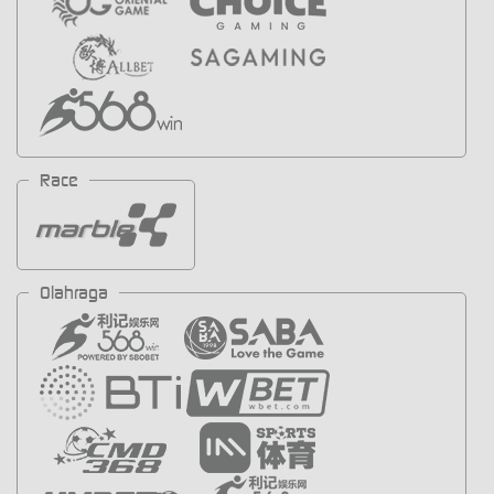
Race
Olahraga