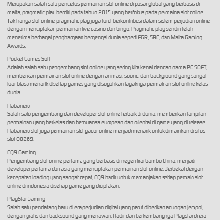
Merupakan salah satu pencetus permainan slot online di pasar global yang berbasis di
malta, pragmatic play berdiri pada tahun 2015 yang berfokus pada permaina slot online.
Tak hanya slot online, pragmatic play juga turut berkontribusi dalam sistem perjudian online
dengan menciptakan permainan live casino dan bingo. Pragmatic play sendiri telah
menerima berbagai penghargaan bergengsi dunia seperti EGR, SBC, dan Malta Gaming
Awards.
Pocket Games Soft
Adalah salah satu pengembang slot online yang sering kita kenal dengan nama PG SOFT,
memberikan permainan slot online dengan animasi, sound, dan background yang sangat
luar biasa menarik disetiap games yang disuguhkan layaknya permainan slot online kelas
dunia.
Habanero
Salah satu pengembang dan developer slot online terbaik di dunia, memberikan tampilan
permainan yang berkelas dan bernuansa european dan oriental di game yang di release.
Habanero slot juga permainan slot gacor online menjadi menarik untuk dimainkan di situs
slot QQ289.
CQ9 Gaming
Pengembang slot online pertama yang berbasis di negeri tirai bambu China, menjadi
developer pertama dari asia yang menciptakan permainan slot online. Berbekal dengan
kecepatan loading yang sangat cepat, CQ9 hadir untuk memanjakan setiap pemain slot
online di indonesia disetiap game yang diciptakan.
PlayStar Gaming
Salah satu pendatang baru di era perjudian digital yang patut diberikan acungan jempol,
dengan grafis dan backsound yang menawan. Hadir dan berkembangnya Playstar di era