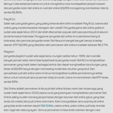
lainnya. Coba sekali permainan ini untuk mengetahui cara mendapatkan jackpot maxwin
dari penyedia mesin slot online ini. Judi slot online QQ289 microgaming memberikan nilai rtp
senilai 96,86%.
Play'N Go
Salah satu penyedia game yang paling terkenal akhir akhir ini adalah Play'N Go, karena slot
online yang mereka tawarkan beragam dan variatif. Penyedia game slot online gratis ini
sudah ada sejak tahun 2012 dan lebih dikenal dan popular oleh para pecinta judi di seluruh
dunia termasuk Indonesia. Penggemar penyedia slot online ini mulai berkembang di
Indonesia, dan peminat penyedia mesin Slot Nexus ini sangat banyak hampir di setiap
daerah. RTP QQ289 yang diberikan oleh permainan slot online ini adalah sebesar 96,57%.
Playtech
penyedia playtech sudah ada sejak lama, mungkin sekitar tahun 1999, dan memiliki
banyak pemain setia. Hal ini bisa terjadi karena penyedia mesin Slot4D ini menghadirkan
permainan yang hadir dalam berbagai bentuk dan dapat menghasilkan keuntungan yang
besar di QQ289 hanya dengan memasang modal atau taruhan yang kecil. Dan
perusahaan judi slot online resmi ini terus meningkatkan kualitas permainannya setiap
tahun untuk membuat semua pemain tetap di rumah. Game ini memberikan nilai RTP besar,
senilai 99%.
Slot Online adalah permainan di situs judi slot online terbaru resmi dan terpercaya yang
sudah hadir sejak tahun 2020 pasca covid yang bertujuan menghadirkan permainan Slot
Online paling mudah menang jackpot besar dengan bocoran slot online gacor yang bisa
anda cek melalui situs judi online resmi kami. Kami menyediakan semua jenis judi online
yang bisa anda mainkan seperti
Slot Online
, casino online, poker online, judi bola, tembak
ikan, togel dan sabung ayam. Semua permainan ini bisa anda mainkan dengan cara