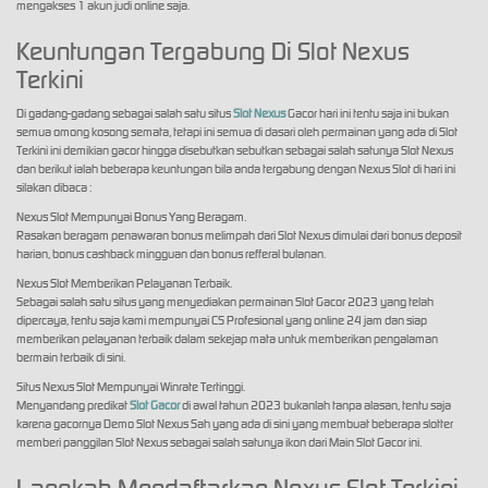
mengakses 1 akun judi online saja.
Keuntungan Tergabung Di Slot Nexus
Terkini
Di gadang-gadang sebagai salah satu situs
Slot Nexus
Gacor hari ini tentu saja ini bukan
semua omong kosong semata, tetapi ini semua di dasari oleh permainan yang ada di Slot
Terkini ini demikian gacor hingga disebutkan sebutkan sebagai salah satunya Slot Nexus
dan berikut ialah beberapa keuntungan bila anda tergabung dengan Nexus Slot di hari ini
silakan dibaca :
Nexus Slot Mempunyai Bonus Yang Beragam.
Rasakan beragam penawaran bonus melimpah dari Slot Nexus dimulai dari bonus deposit
harian, bonus cashback mingguan dan bonus refferal bulanan.
Nexus Slot Memberikan Pelayanan Terbaik.
Sebagai salah satu situs yang menyediakan permainan Slot Gacor 2023 yang telah
dipercaya, tentu saja kami mempunyai CS Profesional yang online 24 jam dan siap
memberikan pelayanan terbaik dalam sekejap mata untuk memberikan pengalaman
bermain terbaik di sini.
Situs Nexus Slot Mempunyai Winrate Tertinggi.
Menyandang predikat
Slot Gacor
di awal tahun 2023 bukanlah tanpa alasan, tentu saja
karena gacornya Demo Slot Nexus Sah yang ada di sini yang membuat beberapa slotter
memberi panggilan Slot Nexus sebagai salah satunya ikon dari Main Slot Gacor ini.
Langkah Mendaftarkan Nexus Slot Terkini