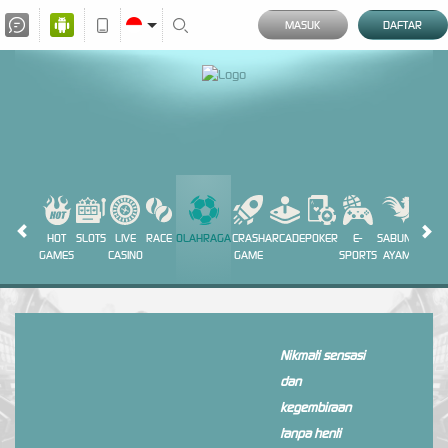
MASUK
DAFTAR
HOT
SLOTS
LIVE
RACE
OLAHRAGA
CRASH
ARCADE
POKER
E-
SABUNG
PROM
GAMES
CASINO
GAME
SPORTS
AYAM
Nikmati sensasi
dan
kegembiraan
tanpa henti