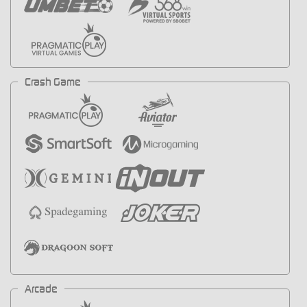
Crash Game
Arcade