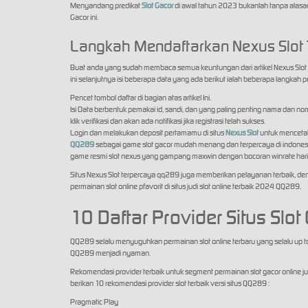
Menyandang predikat
Slot Gacor
di awal tahun 2023 bukanlah tanpa alasan,
Gacor ini.
Langkah Mendaftarkan Nexus Slot T
Buat anda yang sudah membaca semua keuntungan dari artikel Nexus Slot di
ini selanjutnya isi beberapa data yang ada berikut ialah beberapa langkah pe
Pencet tombol daftar di bagian atas artikel Ini.
Isi Data berbentuk pemakai id, sandi, dan yang paling penting nama dan no
klik verifikasi dan akan ada notifikasi jika registrasi telah sukses.
Login dan melakukan deposit pertamamu di situs
Nexus Slot
untuk menceta
QQ289
sebagai game slot gacor mudah menang dan terpercaya di indones
game resmi slot nexus yang gampang maxwin dengan bocoran winrate haria
Situs Nexus Slot terpercaya qq289 juga memberikan pelayanan terbaik, d
permainan slot online pfavorit di situs judi slot online terbaik 2024 QQ289.
10 Daftar Provider Situs S
QQ289 selalu menyuguhkan permainan slot online terbaru yang selalu up to
QQ289 menjadi nyaman.
Rekomendasi provider terbaik untuk segment permainan slot gacor online jug
berikan 10 rekomendasi provider slot terbaik versi situs QQ289 :
Pragmatic Play