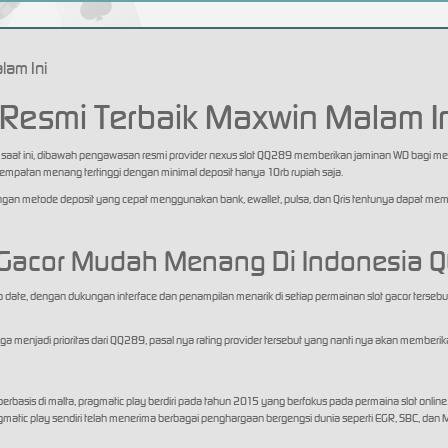
lam Ini
 Resmi Terbaik Maxwin Malam I
 saat ini, dibawah pengawasan resmi provider nexus slot QQ289 memberikan jaminan WD bagi me
empatan menang tertinggi dengan minimal deposit hanya 10rb rupiah saja.
engan metode deposit yang cepat menggunakan bank, ewallet, pulsa, dan Qris tentunya dapat m
lot Gacor Mudah Menang Di Indonesia
 date, dengan dukungan interface dan penampilan menarik di setiap permainan slot gacor tersebu
a menjadi prioritas dari QQ289, pasal nya rating provider tersebut yang nanti nya akan memberikan
rbasis di malta, pragmatic play berdiri pada tahun 2015 yang berfokus pada permaina slot online. 
gmatic play sendiri telah menerima berbagai penghargaan bergengsi dunia seperti EGR, SBC, dan