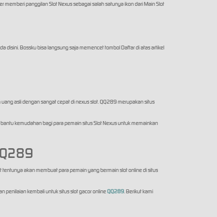
r memberi panggilan Slot Nexus sebagai salah satunya ikon dari Main Slot
disini. Bossku bisa langsung saja memencet tombol Daftar di atas artikel
ang asli dengan sangat cepat di nexus slot. QQ289 merupakan situs
embantu kemudahan bagi para pemain situs Slot Nexus untuk memainkan
 QQ289
t tentunya akan membuat para pemain yang bermain slot online di situs
 penilaian kembali untuk situs slot gacor online
QQ289
. Berikut kami