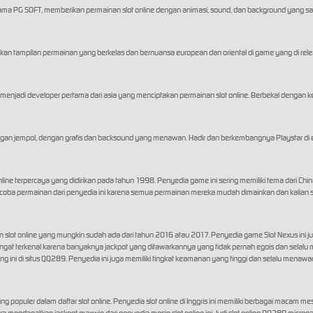
nama PG SOFT, memberikan permainan slot online dengan animasi, sound, dan background yang sa
ikan tampilan permainan yang berkelas dan bernuansa european dan oriental di game yang di relea
, menjadi developer pertama dari asia yang menciptakan permainan slot online. Berbekal dengan
acungan jempol, dengan grafis dan backsound yang menawan. Hadir dan berkembangnya Playstar di 
nline terpercaya yang didirikan pada tahun 1998. Penyedia game ini sering memiliki tema dari Chi
ba permainan dari penyedia ini karena semua permainan mereka mudah dimainkan dan kalian sel
aan slot online yang mungkin sudah ada dari tahun 2016 atau 2017. Penyedia game Slot Nexus ini
isa sangat terkenal karena banyaknya jackpot yang ditawarkannya yang tidak pernah egois dan sela
ini di situs QQ289. Penyedia ini juga memiliki tingkat keamanan yang tinggi dan selalu menawa
populer dalam daftar slot online. Penyedia slot online di Inggris ini memiliki berbagai macam mesin
 mendapatkan jackpot maxwin dari penyedia mesin slot online ini. Judi slot online QQ289 microga