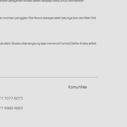
berikan pelayanan terbaik dalam sekejap mata untuk memberikan
r memberi panggilan Slot Nexus sebagai salah satunya ikon dari Main Slot
disini. Bossku bisa langsung saja memencet tombol Daftar di atas artikel
n
Komunitas
77 7077 6075
77 4988 4865