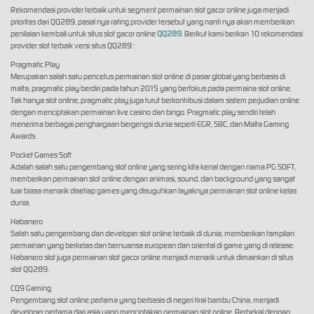
Rekomendasi provider terbaik untuk segment permainan slot gacor online juga menjadi
prioritas dari QQ289, pasal nya rating provider tersebut yang nanti nya akan memberikan
penilaian kembali untuk situs slot gacor online
QQ289
. Berikut kami berikan 10 rekomendasi
provider slot terbaik versi situs QQ289 :
Pragmatic Play
Merupakan salah satu pencetus permainan slot online di pasar global yang berbasis di
malta, pragmatic play berdiri pada tahun 2015 yang berfokus pada permaina slot online.
Tak hanya slot online, pragmatic play juga turut berkontribusi dalam sistem perjudian online
dengan menciptakan permainan live casino dan bingo. Pragmatic play sendiri telah
menerima berbagai penghargaan bergengsi dunia seperti EGR, SBC, dan Malta Gaming
Awards.
Pocket Games Soft
Adalah salah satu pengembang slot online yang sering kita kenal dengan nama PG SOFT,
memberikan permainan slot online dengan animasi, sound, dan background yang sangat
luar biasa menarik disetiap games yang disuguhkan layaknya permainan slot online kelas
dunia.
Habanero
Salah satu pengembang dan developer slot online terbaik di dunia, memberikan tampilan
permainan yang berkelas dan bernuansa european dan oriental di game yang di release.
Habanero slot juga permainan slot gacor online menjadi menarik untuk dimainkan di situs
slot QQ289.
CQ9 Gaming
Pengembang slot online pertama yang berbasis di negeri tirai bambu China, menjadi
developer pertama dari asia yang menciptakan permainan slot online. Berbekal dengan