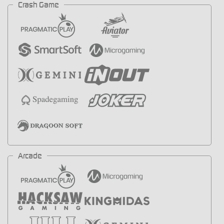
Crash Game
Arcade