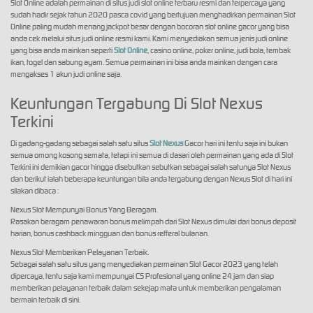
Slot Online adalah permainan di situs judi slot online terbaru resmi dan terpercaya yang
sudah hadir sejak tahun 2020 pasca covid yang bertujuan menghadirkan permainan Slot
Online paling mudah menang jackpot besar dengan bocoran slot online gacor yang bisa
anda cek melalui situs judi online resmi kami. Kami menyediakan semua jenis judi online
yang bisa anda mainkan seperti
Slot Online
, casino online, poker online, judi bola, tembak
ikan, togel dan sabung ayam. Semua permainan ini bisa anda mainkan dengan cara
mengakses 1 akun judi online saja.
Keuntungan Tergabung Di Slot Nexus
Terkini
Di gadang-gadang sebagai salah satu situs
Slot Nexus
Gacor hari ini tentu saja ini bukan
semua omong kosong semata, tetapi ini semua di dasari oleh permainan yang ada di Slot
Terkini ini demikian gacor hingga disebutkan sebutkan sebagai salah satunya Slot Nexus
dan berikut ialah beberapa keuntungan bila anda tergabung dengan Nexus Slot di hari ini
silakan dibaca :
Nexus Slot Mempunyai Bonus Yang Beragam.
Rasakan beragam penawaran bonus melimpah dari Slot Nexus dimulai dari bonus deposit
harian, bonus cashback mingguan dan bonus refferal bulanan.
Nexus Slot Memberikan Pelayanan Terbaik.
Sebagai salah satu situs yang menyediakan permainan Slot Gacor 2023 yang telah
dipercaya, tentu saja kami mempunyai CS Profesional yang online 24 jam dan siap
memberikan pelayanan terbaik dalam sekejap mata untuk memberikan pengalaman
bermain terbaik di sini.