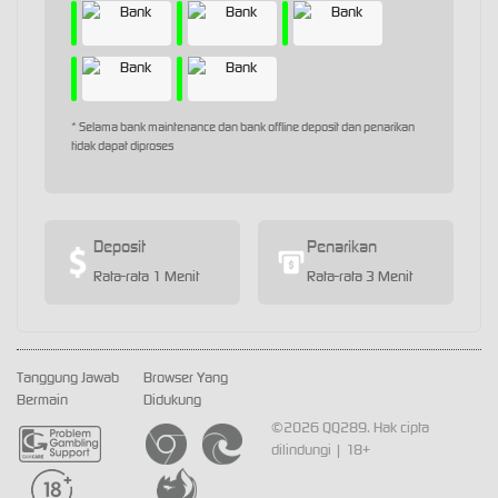
* Selama bank maintenance dan bank offline deposit dan penarikan
tidak dapat diproses
Deposit
Penarikan
Rata-rata 1 Menit
Rata-rata 3 Menit
Tanggung Jawab
Browser Yang
Bermain
Didukung
©2026 QQ289. Hak cipta
dilindungi | 18+