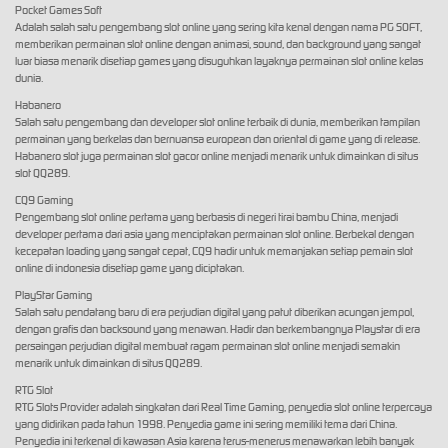
Pocket Games Soft
Adalah salah satu pengembang slot online yang sering kita kenal dengan nama PG SOFT,
memberikan permainan slot online dengan animasi, sound, dan background yang sangat
luar biasa menarik disetiap games yang disuguhkan layaknya permainan slot online kelas
dunia.
Habanero
Salah satu pengembang dan developer slot online terbaik di dunia, memberikan tampilan
permainan yang berkelas dan bernuansa european dan oriental di game yang di release.
Habanero slot juga permainan slot gacor online menjadi menarik untuk dimainkan di situs
slot QQ289.
CQ9 Gaming
Pengembang slot online pertama yang berbasis di negeri tirai bambu China, menjadi
developer pertama dari asia yang menciptakan permainan slot online. Berbekal dengan
kecepatan loading yang sangat cepat, CQ9 hadir untuk memanjakan setiap pemain slot
online di indonesia disetiap game yang diciptakan.
PlayStar Gaming
Salah satu pendatang baru di era perjudian digital yang patut diberikan acungan jempol,
dengan grafis dan backsound yang menawan. Hadir dan berkembangnya Playstar di era
persaingan perjudian digital membuat ragam permainan slot online menjadi semakin
menarik untuk dimainkan di situs QQ289.
RTG Slot
RTG Slots Provider adalah singkatan dari Real Time Gaming, penyedia slot online terpercaya
yang didirikan pada tahun 1998. Penyedia game ini sering memiliki tema dari China.
Penyedia ini terkenal di kawasan Asia karena terus-menerus menawarkan lebih banyak