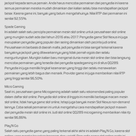
jackpot kepada semua pemain. Anda harus mencoba permainan dari penyedia ini karena
semua permainan mereka mudah dimainkan dan kalian selalu bisa mendapatkan jackpot
besar. Karena game ini, banyak yang belum mengetahuinya. Nilai RTP dari permainan ini
senilai 92,55%.
Spade Gaming
Ini adalah salah satu pencipta permainan mesin slot online untuk perusahaan slot online
yang mungkin sudah ada dari tahun 2016 atau 2017. Penyedia game Slot Nexus ini juga
merupakan penyedia yang populer dan sering dimainkan oleh pecinta judi online.
Perusahaan ini berbasis di daerah malta, jadi penyedia ini bisa sangat terkenal karena
banyaknya jackpot yang ditawarkannya yang tidak pernah egois dan selalu
menguntungkan. Mungkin kalian baru mengenal dunia mesin slot online dan bisa langsung
mencoba permainan yang tersedia dari penyedia spadegaming ini di situs QQ289.
Penyedia ini juga memiliki tingkat keamanan yang tinggi dan selalu menawarkan
permainan yang lebih bagus dan menarik. Provider game ini juga memberikan nilai RTP
yang tinggi senilai 96,50%.
Micro Gaming
Saat ini, perusahaan game Microgaming adalah salah satu rekomendasi paling populer
dalam daftar slot online. Penyedia slot online di Inggris ini memiliki berbagai macam mesin
slot online, tidak hanya game slot online, tetapi juga banyak mesin Slot Nexus non-demand
lainnya. Coba sekali permainan ini untuk mengetahui cara mendapatkan jackpot maxwin
dari penyedia mesin slot online ini. Judi slot online QQ289 microgaming memberikan nilai rtp
senilai 96,86%.
Play'N Go
Salah satu penyedia game yang paling terkenal akhir akhir ini adalah Play'N Go, karena slot
online yang mereka tawarkan beragam dan variatif. Penyedia game slot online gratis ini