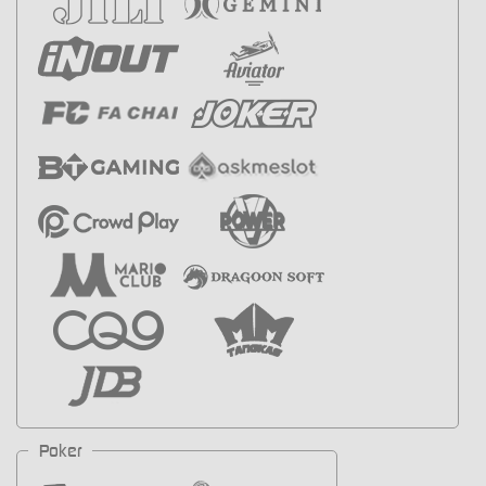
Poker