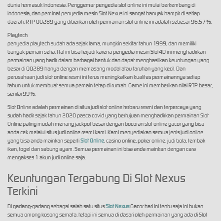
dunia termasuk Indonesia. Penggemar penyedia slot online ini mulai berkembang di
Indonesia, dan peminat penyedia mesin Slot Nexus ini sangat banyak hampir di setiap
daerah. RTP QQ289 yang diberikan oleh permainan slot online ini adalah sebesar 96,57%.
Playtech
penyedia playtech sudah ada sejak lama, mungkin sekitar tahun 1999, dan memiliki
banyak pemain setia. Hal ini bisa terjadi karena penyedia mesin Slot4D ini menghadirkan
permainan yang hadir dalam berbagai bentuk dan dapat menghasilkan keuntungan yang
besar di QQ289 hanya dengan memasang modal atau taruhan yang kecil. Dan
perusahaan judi slot online resmi ini terus meningkatkan kualitas permainannya setiap
tahun untuk membuat semua pemain tetap di rumah. Game ini memberikan nilai RTP besar,
senilai 99%.
Slot Online adalah permainan di situs judi slot online terbaru resmi dan terpercaya yang
sudah hadir sejak tahun 2020 pasca covid yang bertujuan menghadirkan permainan Slot
Online paling mudah menang jackpot besar dengan bocoran slot online gacor yang bisa
anda cek melalui situs judi online resmi kami. Kami menyediakan semua jenis judi online
yang bisa anda mainkan seperti
Slot Online
, casino online, poker online, judi bola, tembak
ikan, togel dan sabung ayam. Semua permainan ini bisa anda mainkan dengan cara
mengakses 1 akun judi online saja.
Keuntungan Tergabung Di Slot Nexus
Terkini
Di gadang-gadang sebagai salah satu situs
Slot Nexus
Gacor hari ini tentu saja ini bukan
semua omong kosong semata, tetapi ini semua di dasari oleh permainan yang ada di Slot