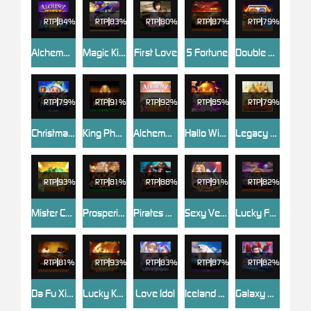
RTP
84%
RTP
83%
RTP
80%
RTP
87%
RTP
79%
Alchemy Quest Level Up
Magic Kitty
First Love
5 Fortune
Double Flame
RTP
79%
RTP
91%
RTP
92%
RTP
85%
RTP
79%
Christmas Miracles
King Pharaoh
Alchemy Quest Jackpot
Hallo Win Party
Legacy of Ramakien
RTP
93%
RTP
81%
RTP
88%
RTP
91%
RTP
82%
Mister Cashmore
Prosperity Gods
Pirates Gold Rush
Sexy Vegas
Lucky Feng Shui
RTP
81%
RTP
93%
RTP
83%
RTP
87%
RTP
82%
Da Fu Xiao Fu
Lucky Koi Exclusive
Love Idol
Iceland SA
Galaxy Guardian