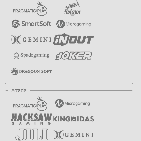
Arcade