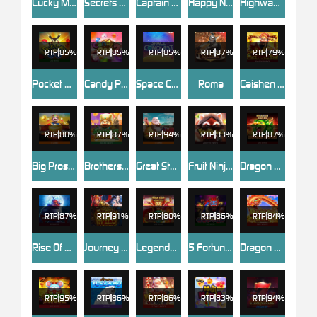
Lucky Meow
Secrets of Anubis
Captain Golds Fortune
Happy Neko
Highway Fortune
RTP
85%
RTP
85%
RTP
85%
RTP
87%
RTP
79%
Pocket Mon Go
Candy Pop 2
Space Conquest
Roma
Caishen Deluxe Maxways
RTP
80%
RTP
87%
RTP
94%
RTP
83%
RTP
87%
Big Prosperity SA
Brothers Kingdom 2
Great Stars SA
Fruit Ninja Fury
Dragon Empire
RTP
87%
RTP
91%
RTP
80%
RTP
86%
RTP
84%
Rise Of Werewolves
Journey to the Wild
Legendary Beasts Saga
5 Fortune Dragons
Dragon Wish
RTP
95%
RTP
86%
RTP
86%
RTP
83%
RTP
94%