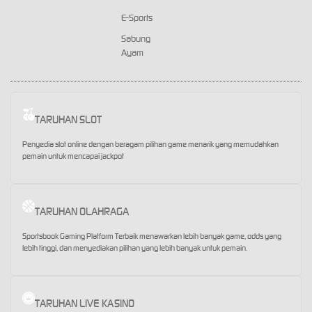
E-Sports
Sabung
Ayam
TARUHAN SLOT
Penyedia slot online dengan beragam pilihan game menarik yang memudahkan
pemain untuk mencapai jackpot
TARUHAN OLAHRAGA
Sportsbook Gaming Platform Terbaik menawarkan lebih banyak game, odds yang
lebih tinggi, dan menyediakan pilihan yang lebih banyak untuk pemain.
TARUHAN LIVE KASINO