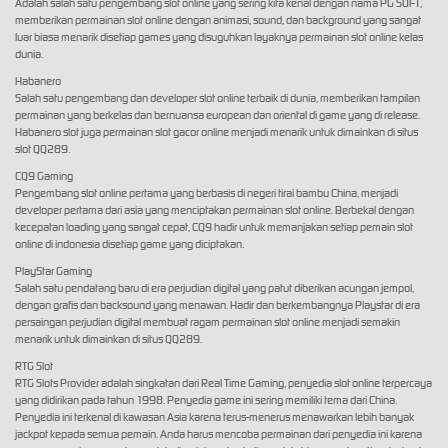
Adalah salah satu pengembang slot online yang sering kita kenal dengan nama PG SOFT,
memberikan permainan slot online dengan animasi, sound, dan background yang sangat
luar biasa menarik disetiap games yang disuguhkan layaknya permainan slot online kelas
dunia.
Habanero
Salah satu pengembang dan developer slot online terbaik di dunia, memberikan tampilan
permainan yang berkelas dan bernuansa european dan oriental di game yang di release.
Habanero slot juga permainan slot gacor online menjadi menarik untuk dimainkan di situs
slot QQ289.
CQ9 Gaming
Pengembang slot online pertama yang berbasis di negeri tirai bambu China, menjadi
developer pertama dari asia yang menciptakan permainan slot online. Berbekal dengan
kecepatan loading yang sangat cepat, CQ9 hadir untuk memanjakan setiap pemain slot
online di indonesia disetiap game yang diciptakan.
PlayStar Gaming
Salah satu pendatang baru di era perjudian digital yang patut diberikan acungan jempol,
dengan grafis dan backsound yang menawan. Hadir dan berkembangnya Playstar di era
persaingan perjudian digital membuat ragam permainan slot online menjadi semakin
menarik untuk dimainkan di situs QQ289.
RTG Slot
RTG Slots Provider adalah singkatan dari Real Time Gaming, penyedia slot online terpercaya
yang didirikan pada tahun 1998. Penyedia game ini sering memiliki tema dari China.
Penyedia ini terkenal di kawasan Asia karena terus-menerus menawarkan lebih banyak
jackpot kepada semua pemain. Anda harus mencoba permainan dari penyedia ini karena