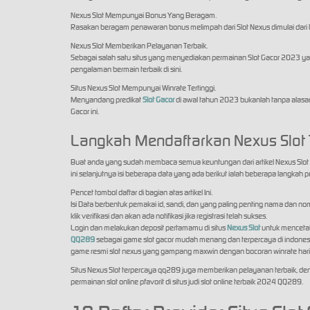
Nexus Slot Mempunyai Bonus Yang Beragam.
Rasakan beragam penawaran bonus melimpah dari Slot Nexus dimulai dari b
Nexus Slot Memberikan Pelayanan Terbaik.
Sebagai salah satu situs yang menyediakan permainan Slot Gacor 2023 ya
pengalaman bermain terbaik di sini.
Situs Nexus Slot Mempunyai Winrate Tertinggi.
Menyandang predikat
Slot Gacor
di awal tahun 2023 bukanlah tanpa alasan,
Gacor ini.
Langkah Mendaftarkan Nexus Slot T
Buat anda yang sudah membaca semua keuntungan dari artikel Nexus Slot di
ini selanjutnya isi beberapa data yang ada berikut ialah beberapa langkah pe
Pencet tombol daftar di bagian atas artikel Ini.
Isi Data berbentuk pemakai id, sandi, dan yang paling penting nama dan no
klik verifikasi dan akan ada notifikasi jika registrasi telah sukses.
Login dan melakukan deposit pertamamu di situs
Nexus Slot
untuk menceta
QQ289
sebagai game slot gacor mudah menang dan terpercaya di indones
game resmi slot nexus yang gampang maxwin dengan bocoran winrate haria
Situs Nexus Slot terpercaya qq289 juga memberikan pelayanan terbaik, d
permainan slot online pfavorit di situs judi slot online terbaik 2024 QQ289.