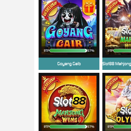
RTP
97%
RTP
Goyang Gaib
RTP
97%
RTP