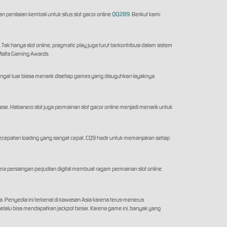
 penilaian kembali untuk situs slot gacor online
QQ289
. Berikut kami
Tak hanya slot online, pragmatic play juga turut berkontribusi dalam sistem
 Malta Gaming Awards.
ngat luar biasa menarik disetiap games yang disuguhkan layaknya
se. Habanero slot juga permainan slot gacor online menjadi menarik untuk
 kecepatan loading yang sangat cepat, CQ9 hadir untuk memanjakan setiap
era persaingan perjudian digital membuat ragam permainan slot online
na. Penyedia ini terkenal di kawasan Asia karena terus-menerus
alu bisa mendapatkan jackpot besar. Karena game ini, banyak yang