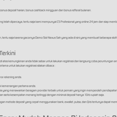
onus deposit harian, bonus cashback mingguan dan bonus refferal bulanan.
ng telah dipercaya, tentu saja kami mempunyai CS Profesional yang online 24 jam dan siap mem
 tentu saja karena gacornya Demo Slot Nexus Sah yang ada di sini yang membuat beberapa slotte
erkini
 atas kemungkinan anda tidak sabar untuk lakukan registrasi dan langsung coba peruntungan anda 
rtama untuk lakukan registrasi silakan dibaca :
mor rekening anda.
k kemenangan pertama anda.
ia yang menawarkan beragam provider terbaik untuk pemain yang ingin memperoleh pendapatan u
n serta kesempatan menang tertinggi dengan minimal deposit hanya 10rb rupiah saja.
engan metode deposit yang cepat menggunakan bank, ewallet, pulsa, dan Qris tentunya dapat m