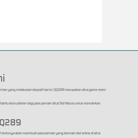
ni
mber yang melakukan deposit hari ini. QQ289 merupakan situs game resmi
embantu kemudahan bagi para pemain situs Slot Nexus untuk memainkan
 QQ289
t tentunya akan membuat para pemain yang bermain slot online di situs