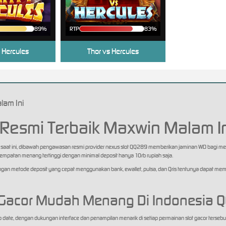
89%
RTP
83%
 Hercules
Thor vs Hercules
lam Ini
 Resmi Terbaik Maxwin Malam I
 saat ini, dibawah pengawasan resmi provider nexus slot QQ289 memberikan jaminan WD bagi me
empatan menang tertinggi dengan minimal deposit hanya 10rb rupiah saja.
engan metode deposit yang cepat menggunakan bank, ewallet, pulsa, dan Qris tentunya dapat m
lot Gacor Mudah Menang Di Indonesia
 date, dengan dukungan interface dan penampilan menarik di setiap permainan slot gacor tersebu