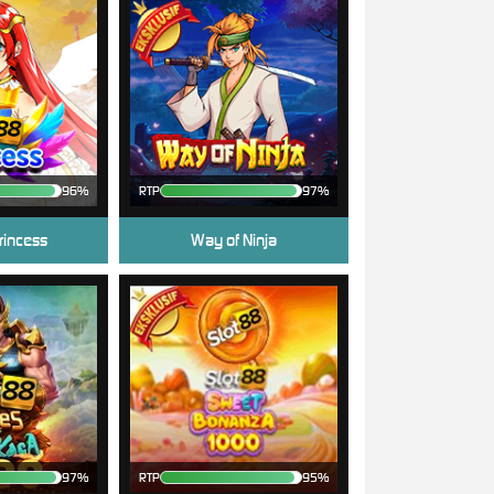
Wild Bandito
96%
RTP
97%
rincess
Way of Ninja
97%
RTP
95%