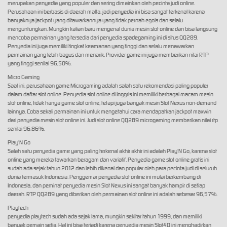
merupakan penyedia yang populer dan sering dimainkan oleh pecinta judi online.
Perusahaan ini berbasis di daerah malta, jadi penyedia ini bisa sangat terkenal karena
banyaknya jackpot yang ditawarkannya yang tidak pernah egois dan selalu
menguntungkan. Mungkin kalian baru mengenal dunia mesin slot online dan bisa langsung
mencoba permainan yang tersedia dari penyedia spadegaming ini di situs QQ289.
Penyedia ini juga memiliki tingkat keamanan yang tinggi dan selalu menawarkan
permainan yang lebih bagus dan menarik. Provider game ini juga memberikan nilai RTP
yang tinggi senilai 96,50%.
Micro Gaming
Saat ini, perusahaan game Microgaming adalah salah satu rekomendasi paling populer
dalam daftar slot online. Penyedia slot online di Inggris ini memiliki berbagai macam mesin
slot online, tidak hanya game slot online, tetapi juga banyak mesin Slot Nexus non-demand
lainnya. Coba sekali permainan ini untuk mengetahui cara mendapatkan jackpot maxwin
dari penyedia mesin slot online ini. Judi slot online QQ289 microgaming memberikan nilai rtp
senilai 96,86%.
Play'N Go
Salah satu penyedia game yang paling terkenal akhir akhir ini adalah Play'N Go, karena slot
online yang mereka tawarkan beragam dan variatif. Penyedia game slot online gratis ini
sudah ada sejak tahun 2012 dan lebih dikenal dan popular oleh para pecinta judi di seluruh
dunia termasuk Indonesia. Penggemar penyedia slot online ini mulai berkembang di
Indonesia, dan peminat penyedia mesin Slot Nexus ini sangat banyak hampir di setiap
daerah. RTP QQ289 yang diberikan oleh permainan slot online ini adalah sebesar 96,57%.
Playtech
penyedia playtech sudah ada sejak lama, mungkin sekitar tahun 1999, dan memiliki
banyak pemain setia. Hal ini bisa terjadi karena penyedia mesin Slot4D ini menghadirkan