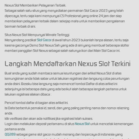
Nexus Slot Memberikan Pelayanan Terbaik.
Sebagai salah satu situs yang menyediakan permainan Slot Gacor 2023 yang telah
dipercaya, tentu saja kami mempunyai CS Profesional yang online 24 jam dan siap
memberikan pelayanan terbaik dalam sekejap mata untuk memberikan pengalaman
bermain terbaik di sini.
Situs Nexus Slot Mempunyai Winrate Tertinggi.
Menyandang predikat
Slot Gacor
di awal tahun 2023 bukanlah tanpa alasan, tentu saja
karena gacornya Demo Slot Nexus Sah yang ada di sini yang membuat beberapa slotter
memberi panggilan Slot Nexus sebagai salah satunya ikon dari Main Slot Gacor ini.
Langkah Mendaftarkan Nexus Slot Terkini
Buat anda yang sudah membaca semua keuntungan dari artikel Nexus Slot di atas
kemungkinan anda tidak sabar untuk lakukan registrasi dan langsung coba peruntungan
anda disini. Bossku bisa langsung saja memencet tombol Daftar di atas artikel ini
selanjutnya isi beberapa data yang ada berikut ialah beberapa langkah pertama untuk
lakukan registrasi silakan dibaca :
Pencet tombol daftar di bagian atas artikel Ini.
Isi Data berbentuk pemakai id, sandi, dan yang paling penting nama dan nomor rekening
anda.
klik verifikasi dan akan ada notifikasi jika registrasi telah sukses.
Login dan melakukan deposit pertamamu di situs
Nexus Slot
untuk mencetak kemenangan
pertama anda.
QQ289
sebagai game slot gacor mudah menang dan terpercaya di indonesia yang