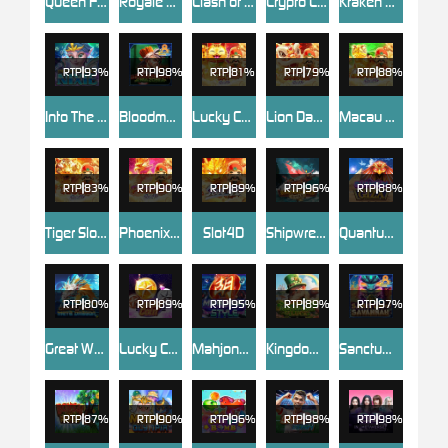
Queen Femida 2
Royale Ace
Clash of Olympus
Crypto Coin
Kraken Queen
RTP
93%
RTP
98%
RTP
81%
RTP
79%
RTP
88%
Into The Fay: Nixie
Bloodmoon Amazonia
Lucky Cat Slot4D
Lion Dance Slot4D
Macau Slot4D
RTP
83%
RTP
90%
RTP
89%
RTP
96%
RTP
88%
Tiger Slot4D
Phoenix Slot4D
Slot4D
Shipwrecked Riches
Quantum Of Giza
RTP
80%
RTP
89%
RTP
95%
RTP
89%
RTP
97%
Great Wall of Meta Dragon
Lucky Coins
Mahjong Style
Kingdom of Luck
Sanctum Of Savanah
RTP
87%
RTP
90%
RTP
96%
RTP
98%
RTP
98%