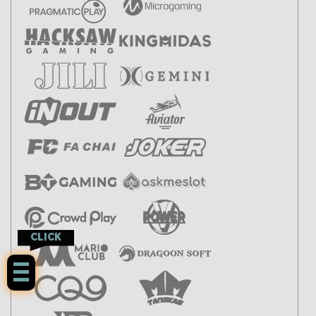
CLICK