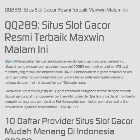
QQ289: Situs Slot Gacor Resmi Terbaik Maxwin Malam Ini
QQ289: Situs Slot Gacor
Resmi Terbaik Maxwin
Malam Ini
QQ289
Menawarkan banyak sekali permainan slot gacor yang sedang viral saat ini,
dibawah pengawasan resmi provider nexus slot QQ289 memberikan jaminan WD bagi
member yang melakukan deposit hari ini. QQ289 merupakan situs game resmi slot nexus
yang gampang maxwin dengan bocoran winrate harian serta kesempatan menang
tertinggi dengan minimal deposit hanya 10rb rupiah saja.
Situs Nexus Slot terpercaya qq289 juga memberikan pelayanan terbaik, dengan metode
deposit yang cepat menggunakan bank, ewallet, pulsa, dan Qris tentunya dapat membantu
kemudahan bagi para pemain situs Slot Nexus untuk memainkan permainan slot online
pfavorit di situs judi slot online terbaik 2024 QQ289.
10 Daftar Provider Situs Slot Gacor
Mudah Menang Di Indonesia