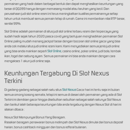
permainan yang hadir dalam berbagai bentuk dan dapat menghasilkan keuntungan yang
besar di QQ289 hanya dengan memasang modal atau taruhan yang kecil. Dan
perusahaan judi slot online resmi ini terus meningkatkan kualitas permainannya setiap
tahun untuk membuat semua pemain tetap di rumah. Game ini memberikan nilai RTP besar,
senilai 99%.
Slot Online adalah permainan di situs judi slot online terbaru resmi dan terpercaya yang
sudah hadir sejak tahun 2020 pasca covid yang bertujuan menghadirkan permainan Slot
Online paling mudah menang jackpot besar dengan bocoran slot online gacor yang bisa
anda cek melalui situs judi online resmi kami. Kami menyediakan semua jenis judi online
yang bisa anda mainkan seperti
Slot Online
, casino online, poker online, judi bola, tembak
ikan, togel dan sabung ayam. Semua permainan ini bisa anda mainkan dengan cara
mengakses 1 akun judi online saja.
Keuntungan Tergabung Di Slot Nexus
Terkini
Di gadang-gadang sebagai salah satu situs
Slot Nexus
Gacor hari ini tentu saja ini bukan
semua omong kosong semata, tetapi ini semua di dasari oleh permainan yang ada di Slot
Terkini ini demikian gacor hingga disebutkan sebutkan sebagai salah satunya Slot Nexus
dan berikut ialah beberapa keuntungan bila anda tergabung dengan Nexus Slot di hari ini
silakan dibaca :
Nexus Slot Mempunyai Bonus Yang Beragam.
Rasakan beragam penawaran bonus melimpah dari Slot Nexus dimulai dari bonus deposit
harian, bonus cashback mingguan dan bonus refferal bulanan.