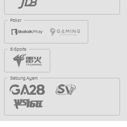
Poker
E-Sports
Sabung Ayam