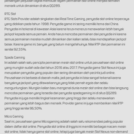
persaingan perjudian digital membuat ragam permainan slot online menjadi semakin
menarik untuk dimainkan di situs QQ289.
RTG Slot
RTG Slots Provider adalah singkatan dari Real Time Gaming, penyedia slot online terpercaya
yang didirikan pada tahun 1998. Penyedia game ini sering memiliki tema dari China.
Penyedia ini terkenal di kawasan Asia karena terus-menerus menawarkan lebih banyak
jackpot kepada semua pemain. Anda harus mencoba permainan dari penyedia ini karena
semua permainan mereka mudah dimainkan dan kalian selalu bisa mendapatkan jackpot
besar. Karena game ini, banyak yang belum mengetahuinya. Nilai RTP dari permainan ini
senilai 92,55%.
Spade Gaming
Ini adalah salah satu pencipta permainan mesin slot online untuk perusahaan slot online
yang mungkin sudah ada dari tahun 2016 atau 2017. Penyedia game Slot Nexus ini juga
merupakan penyedia yang populer dan sering dimainkan oleh pecinta judi online.
Perusahaan ini berbasis di daerah malta, jadi penyedia ini bisa sangat terkenal karena
banyaknya jackpot yang ditawarkannya yang tidak pernah egois dan selalu
menguntungkan. Mungkin kalian baru mengenal dunia mesin slot online dan bisa langsung
mencoba permainan yang tersedia dari penyedia spadegaming ini di situs QQ289.
Penyedia ini juga memiliki tingkat keamanan yang tinggi dan selalu menawarkan
permainan yang lebih bagus dan menarik. Provider game ini juga memberikan nilai RTP
yang tinggi senilai 96,50%.
Micro Gaming
Saat ini, perusahaan game Microgaming adalah salah satu rekomendasi paling populer
dalam daftar slot online. Penyedia slot online di Inggris ini memiliki berbagai macam mesin
slot online, tidak hanya game slot online, tetapi juga banyak mesin Slot Nexus non-demand