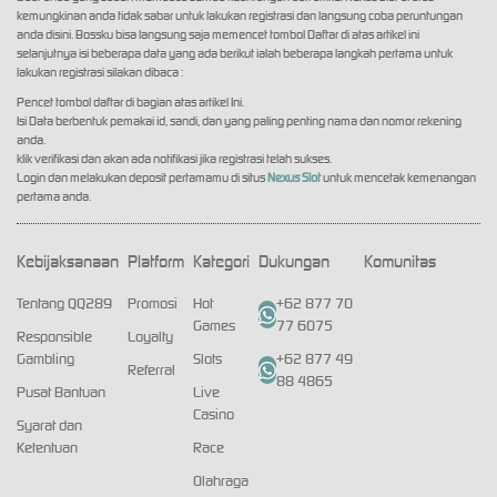
kemungkinan anda tidak sabar untuk lakukan registrasi dan langsung coba peruntungan
anda disini. Bossku bisa langsung saja memencet tombol Daftar di atas artikel ini
selanjutnya isi beberapa data yang ada berikut ialah beberapa langkah pertama untuk
lakukan registrasi silakan dibaca :
Pencet tombol daftar di bagian atas artikel Ini.
Isi Data berbentuk pemakai id, sandi, dan yang paling penting nama dan nomor rekening
anda.
klik verifikasi dan akan ada notifikasi jika registrasi telah sukses.
Login dan melakukan deposit pertamamu di situs
Nexus Slot
untuk mencetak kemenangan
pertama anda.
Kebijaksanaan
Platform
Kategori
Dukungan
Komunitas
Tentang QQ289
Promosi
Hot
+62 877 70
Games
77 6075
Responsible
Loyalty
Gambling
Slots
+62 877 49
Referral
88 4865
Pusat Bantuan
Live
Casino
Syarat dan
Ketentuan
Race
Olahraga