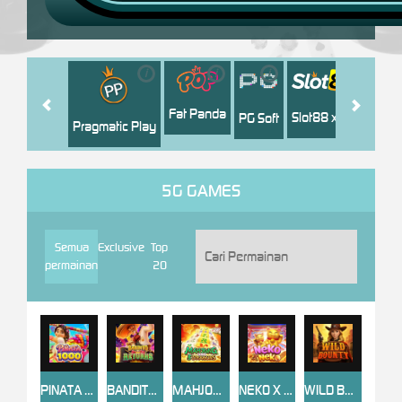
i
i
i
i
i
Facha
Fat Panda
Slot88 x PP
PG Soft
Pragmatic Play
5G GAMES
Semua
Exclusive
Top
permainan
20
PINATA 1000
BANDITO RETURNS
MAHJONG 5 DRAGONS
NEKO X NEKO
WILD BOUNTY