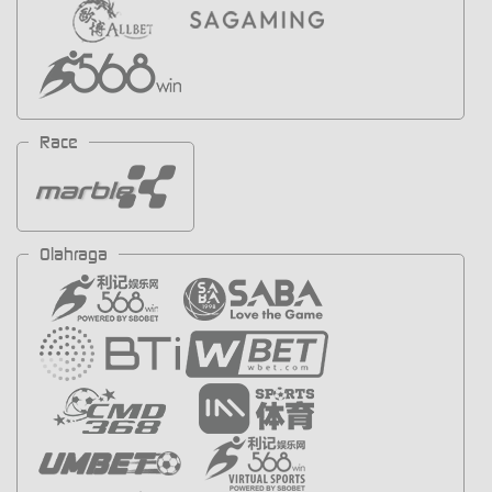
Race
Olahraga