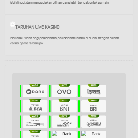
lebih tinggi, dan menyediakan pilihan yang lebih banyak untuk pemain.
TARUHAN LIVE KASINO
Platform Pilihan bagi perusahaan-perusahaan terbaik di dunia, dengan pilihan
variasi game terbanyak