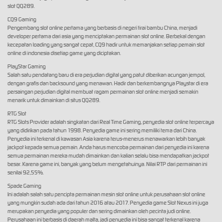
slot QQ289.
CQ9 Gaming
Pengembang slot online pertama yang berbasis di negeri tirai bambu China, menjadi
developer pertama dari asia yang menciptakan permainan slot online. Berbekal dengan
kecepatan loading yang sangat cepat, CQ9 hadir untuk memanjakan setiap pemain slot
online di indonesia disetiap game yang diciptakan.
PlayStar Gaming
Salah satu pendatang baru di era perjudian digital yang patut diberikan acungan jempol,
dengan grafis dan backsound yang menawan. Hadir dan berkembangnya Playstar di era
persaingan perjudian digital membuat ragam permainan slot online menjadi semakin
menarik untuk dimainkan di situs QQ289.
RTG Slot
RTG Slots Provider adalah singkatan dari Real Time Gaming, penyedia slot online terpercaya
yang didirikan pada tahun 1998. Penyedia game ini sering memiliki tema dari China.
Penyedia ini terkenal di kawasan Asia karena terus-menerus menawarkan lebih banyak
jackpot kepada semua pemain. Anda harus mencoba permainan dari penyedia ini karena
semua permainan mereka mudah dimainkan dan kalian selalu bisa mendapatkan jackpot
besar. Karena game ini, banyak yang belum mengetahuinya. Nilai RTP dari permainan ini
senilai 92,55%.
Spade Gaming
Ini adalah salah satu pencipta permainan mesin slot online untuk perusahaan slot online
yang mungkin sudah ada dari tahun 2016 atau 2017. Penyedia game Slot Nexus ini juga
merupakan penyedia yang populer dan sering dimainkan oleh pecinta judi online.
Perusahaan ini berbasis di daerah malta, jadi penyedia ini bisa sangat terkenal karena