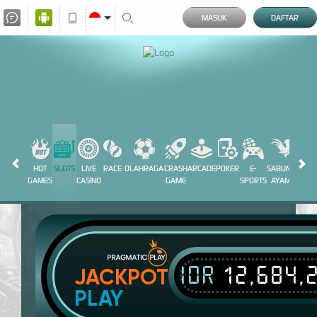
MASUK
DAFTAR
HOT
SLOTS
LIVE
RACE
OLAHRAGA
CRASH
ARCADE
POKER
E-
SABUNG
PROM
GAMES
CASINO
GAME
SPORTS
AYAM
IDR
12,684,
JACKPOT
PLAY