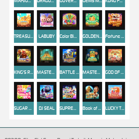
MAHJONG WAYS 3
DRAGON TIGER SHOWDOWN
GOVERNMENT DISCO 2
GEMS MINER
KUNG FU LEOPARD
TREASURES OF EGYPT
LABUBY
Color Bingo
GOLDEN LEGEND
Fortune Lion
KING'S REALM
MASTER OF GOLD MINER
BATTLE OF ALLIANCE
MASTER OF GOLD MINER 2
GOD OF FORTUNE 2
SUGAR HIGH5
DJ SEAL
SUPREME ACE
Book of Egypt
LUCKY TIGER