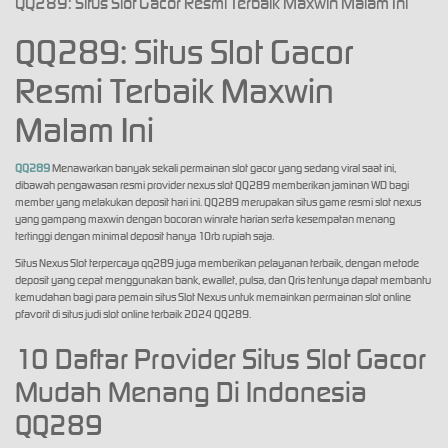
QQ289: Situs Slot Gacor Resmi Terbaik Maxwin Malam Ini
QQ289: Situs Slot Gacor
Resmi Terbaik Maxwin
Malam Ini
QQ289
Menawarkan banyak sekali permainan slot gacor yang sedang viral saat ini,
dibawah pengawasan resmi provider nexus slot QQ289 memberikan jaminan WD bagi
member yang melakukan deposit hari ini. QQ289 merupakan situs game resmi slot nexus
yang gampang maxwin dengan bocoran winrate harian serta kesempatan menang
tertinggi dengan minimal deposit hanya 10rb rupiah saja.
Situs Nexus Slot terpercaya qq289 juga memberikan pelayanan terbaik, dengan metode
deposit yang cepat menggunakan bank, ewallet, pulsa, dan Qris tentunya dapat membantu
kemudahan bagi para pemain situs Slot Nexus untuk memainkan permainan slot online
pfavorit di situs judi slot online terbaik 2024 QQ289.
10 Daftar Provider Situs Slot Gacor
Mudah Menang Di Indonesia
QQ289