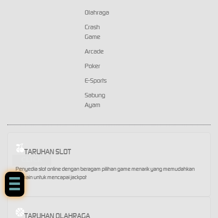
Olahraga
Crash
Game
Arcade
Poker
E-Sports
Sabung
Ayam
TARUHAN SLOT
CLICK
Penyedia slot online dengan beragam pilihan game menarik yang memudahkan
pemain untuk mencapai jackpot
TARUHAN OLAHRAGA