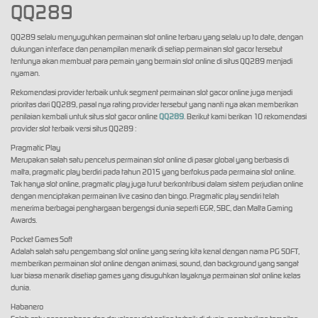
QQ289
QQ289 selalu menyuguhkan permainan slot online terbaru yang selalu up to date, dengan
dukungan interface dan penampilan menarik di setiap permainan slot gacor tersebut
tentunya akan membuat para pemain yang bermain slot online di situs QQ289 menjadi
nyaman.
Rekomendasi provider terbaik untuk segment permainan slot gacor online juga menjadi
prioritas dari QQ289, pasal nya rating provider tersebut yang nanti nya akan memberikan
penilaian kembali untuk situs slot gacor online
QQ289
. Berikut kami berikan 10 rekomendasi
provider slot terbaik versi situs QQ289 :
Pragmatic Play
Merupakan salah satu pencetus permainan slot online di pasar global yang berbasis di
malta, pragmatic play berdiri pada tahun 2015 yang berfokus pada permaina slot online.
Tak hanya slot online, pragmatic play juga turut berkontribusi dalam sistem perjudian online
dengan menciptakan permainan live casino dan bingo. Pragmatic play sendiri telah
menerima berbagai penghargaan bergengsi dunia seperti EGR, SBC, dan Malta Gaming
Awards.
Pocket Games Soft
Adalah salah satu pengembang slot online yang sering kita kenal dengan nama PG SOFT,
memberikan permainan slot online dengan animasi, sound, dan background yang sangat
luar biasa menarik disetiap games yang disuguhkan layaknya permainan slot online kelas
dunia.
Habanero