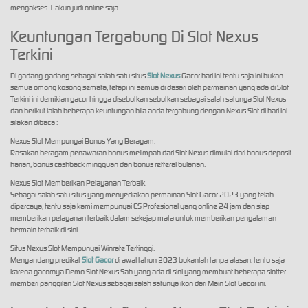
mengakses 1 akun judi online saja.
Keuntungan Tergabung Di Slot Nexus
Terkini
Di gadang-gadang sebagai salah satu situs
Slot Nexus
Gacor hari ini tentu saja ini bukan
semua omong kosong semata, tetapi ini semua di dasari oleh permainan yang ada di Slot
Terkini ini demikian gacor hingga disebutkan sebutkan sebagai salah satunya Slot Nexus
dan berikut ialah beberapa keuntungan bila anda tergabung dengan Nexus Slot di hari ini
silakan dibaca :
Nexus Slot Mempunyai Bonus Yang Beragam.
Rasakan beragam penawaran bonus melimpah dari Slot Nexus dimulai dari bonus deposit
harian, bonus cashback mingguan dan bonus refferal bulanan.
Nexus Slot Memberikan Pelayanan Terbaik.
Sebagai salah satu situs yang menyediakan permainan Slot Gacor 2023 yang telah
dipercaya, tentu saja kami mempunyai CS Profesional yang online 24 jam dan siap
memberikan pelayanan terbaik dalam sekejap mata untuk memberikan pengalaman
bermain terbaik di sini.
Situs Nexus Slot Mempunyai Winrate Tertinggi.
Menyandang predikat
Slot Gacor
di awal tahun 2023 bukanlah tanpa alasan, tentu saja
karena gacornya Demo Slot Nexus Sah yang ada di sini yang membuat beberapa slotter
memberi panggilan Slot Nexus sebagai salah satunya ikon dari Main Slot Gacor ini.