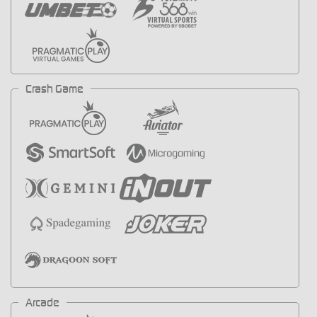
Crash Game
Arcade