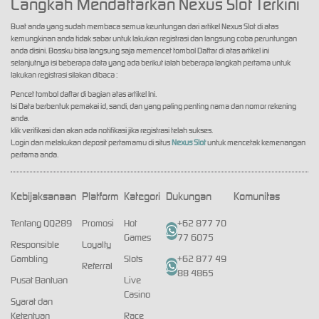
Langkah Mendaftarkan Nexus Slot Terkini
Buat anda yang sudah membaca semua keuntungan dari artikel Nexus Slot di atas
kemungkinan anda tidak sabar untuk lakukan registrasi dan langsung coba peruntungan
anda disini. Bossku bisa langsung saja memencet tombol Daftar di atas artikel ini
selanjutnya isi beberapa data yang ada berikut ialah beberapa langkah pertama untuk
lakukan registrasi silakan dibaca :
Pencet tombol daftar di bagian atas artikel Ini.
Isi Data berbentuk pemakai id, sandi, dan yang paling penting nama dan nomor rekening
anda.
klik verifikasi dan akan ada notifikasi jika registrasi telah sukses.
Login dan melakukan deposit pertamamu di situs
Nexus Slot
untuk mencetak kemenangan
pertama anda.
Kebijaksanaan
Platform
Kategori
Dukungan
Komunitas
Tentang QQ289
Promosi
Hot
+62 877 70
Games
77 6075
Responsible
Loyalty
Gambling
Slots
+62 877 49
Referral
88 4865
Pusat Bantuan
Live
Casino
Syarat dan
Ketentuan
Race