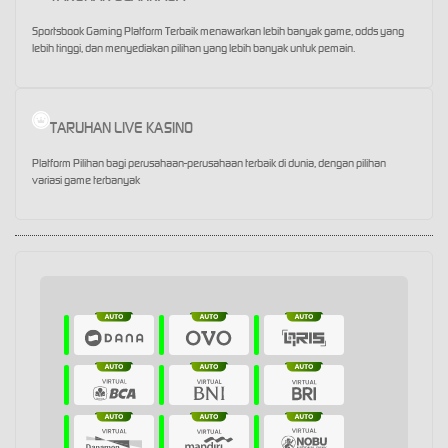
Sportsbook Gaming Platform Terbaik menawarkan lebih banyak game, odds yang
lebih tinggi, dan menyediakan pilihan yang lebih banyak untuk pemain.
TARUHAN LIVE KASINO
Platform Pilihan bagi perusahaan-perusahaan terbaik di dunia, dengan pilihan
variasi game terbanyak