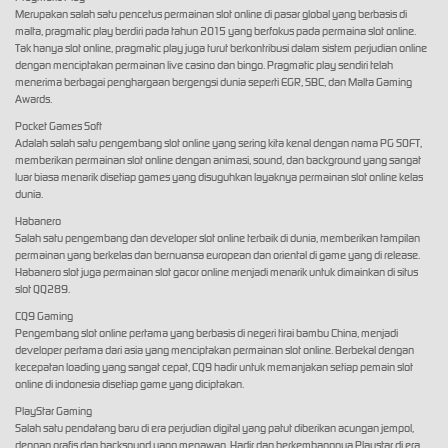
Merupakan salah satu pencetus permainan slot online di pasar global yang berbasis di
malta, pragmatic play berdiri pada tahun 2015 yang berfokus pada permaina slot online.
Tak hanya slot online, pragmatic play juga turut berkontribusi dalam sistem perjudian online
dengan menciptakan permainan live casino dan bingo. Pragmatic play sendiri telah
menerima berbagai penghargaan bergengsi dunia seperti EGR, SBC, dan Malta Gaming
Awards.
Pocket Games Soft
Adalah salah satu pengembang slot online yang sering kita kenal dengan nama PG SOFT,
memberikan permainan slot online dengan animasi, sound, dan background yang sangat
luar biasa menarik disetiap games yang disuguhkan layaknya permainan slot online kelas
dunia.
Habanero
Salah satu pengembang dan developer slot online terbaik di dunia, memberikan tampilan
permainan yang berkelas dan bernuansa european dan oriental di game yang di release.
Habanero slot juga permainan slot gacor online menjadi menarik untuk dimainkan di situs
slot QQ289.
CQ9 Gaming
Pengembang slot online pertama yang berbasis di negeri tirai bambu China, menjadi
developer pertama dari asia yang menciptakan permainan slot online. Berbekal dengan
kecepatan loading yang sangat cepat, CQ9 hadir untuk memanjakan setiap pemain slot
online di indonesia disetiap game yang diciptakan.
PlayStar Gaming
Salah satu pendatang baru di era perjudian digital yang patut diberikan acungan jempol,
dengan grafis dan backsound yang menawan. Hadir dan berkembangnya Playstar di era