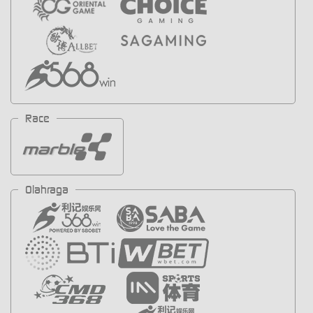
Race
Olahraga