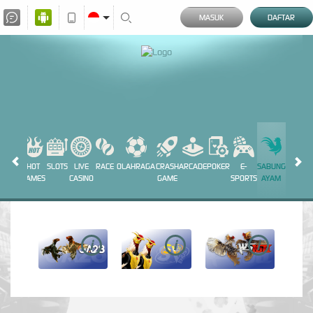
MASUK
DAFTAR
HOT
SLOTS
LIVE
RACE
OLAHRAGA
CRASH
ARCADE
POKER
E-
SABUNG
PROMOS
GAMES
CASINO
GAME
SPORTS
AYAM
i
i
i