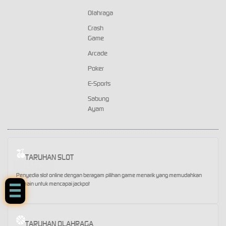
Olahraga
Crash
Game
Arcade
Poker
E-Sports
Sabung
Ayam
TARUHAN SLOT
CLICK
Penyedia slot online dengan beragam pilihan game menarik yang memudahkan
pemain untuk mencapai jackpot
TARUHAN OLAHRAGA