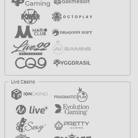
Live Casino