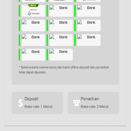
* Selama bank maintenance dan bank offline deposit dan penarikan
tidak dapat diproses
Deposit
Penarikan
Rata-rata 1 Menit
Rata-rata 3 Menit