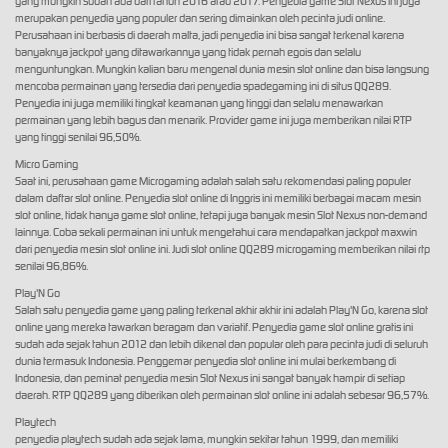
yang mungkin sudah ada dari tahun 2016 atau 2017. Penyedia game Slot Nexus ini juga
merupakan penyedia yang populer dan sering dimainkan oleh pecinta judi online.
Perusahaan ini berbasis di daerah malta, jadi penyedia ini bisa sangat terkenal karena
banyaknya jackpot yang ditawarkannya yang tidak pernah egois dan selalu
menguntungkan. Mungkin kalian baru mengenal dunia mesin slot online dan bisa langsung
mencoba permainan yang tersedia dari penyedia spadegaming ini di situs QQ289.
Penyedia ini juga memiliki tingkat keamanan yang tinggi dan selalu menawarkan
permainan yang lebih bagus dan menarik. Provider game ini juga memberikan nilai RTP
yang tinggi senilai 96,50%.
Micro Gaming
Saat ini, perusahaan game Microgaming adalah salah satu rekomendasi paling populer
dalam daftar slot online. Penyedia slot online di Inggris ini memiliki berbagai macam mesin
slot online, tidak hanya game slot online, tetapi juga banyak mesin Slot Nexus non-demand
lainnya. Coba sekali permainan ini untuk mengetahui cara mendapatkan jackpot maxwin
dari penyedia mesin slot online ini. Judi slot online QQ289 microgaming memberikan nilai rtp
senilai 96,86%.
Play'N Go
Salah satu penyedia game yang paling terkenal akhir akhir ini adalah Play'N Go, karena slot
online yang mereka tawarkan beragam dan variatif. Penyedia game slot online gratis ini
sudah ada sejak tahun 2012 dan lebih dikenal dan popular oleh para pecinta judi di seluruh
dunia termasuk Indonesia. Penggemar penyedia slot online ini mulai berkembang di
Indonesia, dan peminat penyedia mesin Slot Nexus ini sangat banyak hampir di setiap
daerah. RTP QQ289 yang diberikan oleh permainan slot online ini adalah sebesar 96,57%.
Playtech
penyedia playtech sudah ada sejak lama, mungkin sekitar tahun 1999, dan memiliki