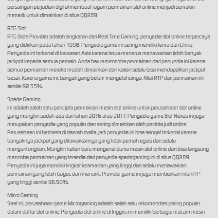
persaingan perjudian digital membuat ragam permainan slot online menjadi semakin
menarik untuk dimainkan di situs QQ289.
RTG Slot
RTG Slots Provider adalah singkatan dari Real Time Gaming, penyedia slot online terpercaya
yang didirikan pada tahun 1998. Penyedia game ini sering memiliki tema dari China.
Penyedia ini terkenal di kawasan Asia karena terus-menerus menawarkan lebih banyak
jackpot kepada semua pemain. Anda harus mencoba permainan dari penyedia ini karena
semua permainan mereka mudah dimainkan dan kalian selalu bisa mendapatkan jackpot
besar. Karena game ini, banyak yang belum mengetahuinya. Nilai RTP dari permainan ini
senilai 92,55%.
Spade Gaming
Ini adalah salah satu pencipta permainan mesin slot online untuk perusahaan slot online
yang mungkin sudah ada dari tahun 2016 atau 2017. Penyedia game Slot Nexus ini juga
merupakan penyedia yang populer dan sering dimainkan oleh pecinta judi online.
Perusahaan ini berbasis di daerah malta, jadi penyedia ini bisa sangat terkenal karena
banyaknya jackpot yang ditawarkannya yang tidak pernah egois dan selalu
menguntungkan. Mungkin kalian baru mengenal dunia mesin slot online dan bisa langsung
mencoba permainan yang tersedia dari penyedia spadegaming ini di situs QQ289.
Penyedia ini juga memiliki tingkat keamanan yang tinggi dan selalu menawarkan
permainan yang lebih bagus dan menarik. Provider game ini juga memberikan nilai RTP
yang tinggi senilai 96,50%.
Micro Gaming
Saat ini, perusahaan game Microgaming adalah salah satu rekomendasi paling populer
dalam daftar slot online. Penyedia slot online di Inggris ini memiliki berbagai macam mesin