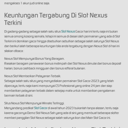
mengakses 1 akun judi online saja.
Keuntungan Tergabung Di Slot Nexus
Terkini
Di gadang-gadang sebagai salah satu situs
Slot Nexus
Gacor hari ini tentu saja ini bukan
semua omong kosong semata, tetapi ini semua di dasari oleh permainan yang ada di Slot
Terkini ini demikian gacor hingga disebutkan sebutkan sebagai salah satunya Slot Nexus
dan berikut ialah beberapa keuntungan bila anda tergabung dengan Nexus Slot di hari ini
silakan dibaca :
Nexus Slot Mempunyai Bonus Yang Beragam.
Rasakan beragam penawaran bonus melimpah dari Slot Nexus dimulai dari bonus deposit
harian, bonus cashback mingguan dan bonus refferal bulanan.
Nexus Slot Memberikan Pelayanan Terbaik.
Sebagai salah satu situs yang menyediakan permainan Slot Gacor 2023 yang telah
dipercaya, tentu saja kami mempunyai CS Profesional yang online 24 jam dan siap
memberikan pelayanan terbaik dalam sekejap mata untuk memberikan pengalaman
bermain terbaik di sini.
Situs Nexus Slot Mempunyai Winrate Tertinggi.
Menyandang predikat
Slot Gacor
di awal tahun 2023 bukanlah tanpa alasan, tentu saja
karena gacornya Demo Slot Nexus Sah yang ada di sini yang membuat beberapa slotter
memberi panggilan Slot Nexus sebagai salah satunya ikon dari Main Slot Gacor ini.