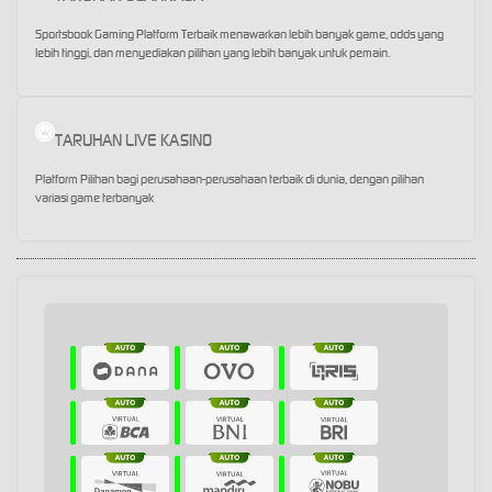
Sportsbook Gaming Platform Terbaik menawarkan lebih banyak game, odds yang
lebih tinggi, dan menyediakan pilihan yang lebih banyak untuk pemain.
TARUHAN LIVE KASINO
Platform Pilihan bagi perusahaan-perusahaan terbaik di dunia, dengan pilihan
variasi game terbanyak