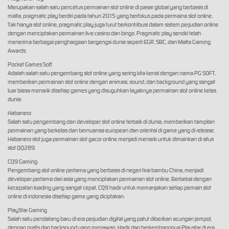
Merupakan salah satu pencetus permainan slot online di pasar global yang berbasis di
malta, pragmatic play berdiri pada tahun 2015 yang berfokus pada permaina slot online.
Tak hanya slot online, pragmatic play juga turut berkontribusi dalam sistem perjudian online
dengan menciptakan permainan live casino dan bingo. Pragmatic play sendiri telah
menerima berbagai penghargaan bergengsi dunia seperti EGR, SBC, dan Malta Gaming
Awards.
Pocket Games Soft
Adalah salah satu pengembang slot online yang sering kita kenal dengan nama PG SOFT,
memberikan permainan slot online dengan animasi, sound, dan background yang sangat
luar biasa menarik disetiap games yang disuguhkan layaknya permainan slot online kelas
dunia.
Habanero
Salah satu pengembang dan developer slot online terbaik di dunia, memberikan tampilan
permainan yang berkelas dan bernuansa european dan oriental di game yang di release.
Habanero slot juga permainan slot gacor online menjadi menarik untuk dimainkan di situs
slot QQ289.
CQ9 Gaming
Pengembang slot online pertama yang berbasis di negeri tirai bambu China, menjadi
developer pertama dari asia yang menciptakan permainan slot online. Berbekal dengan
kecepatan loading yang sangat cepat, CQ9 hadir untuk memanjakan setiap pemain slot
online di indonesia disetiap game yang diciptakan.
PlayStar Gaming
Salah satu pendatang baru di era perjudian digital yang patut diberikan acungan jempol,
dengan grafis dan backsound yang menawan. Hadir dan berkembangnya Playstar di era