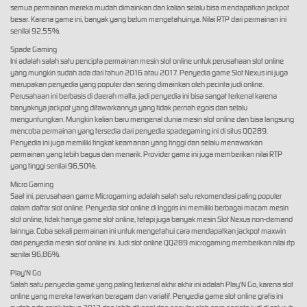
semua permainan mereka mudah dimainkan dan kalian selalu bisa mendapatkan jackpot
besar. Karena game ini, banyak yang belum mengetahuinya. Nilai RTP dari permainan ini
senilai 92,55%.
Spade Gaming
Ini adalah salah satu pencipta permainan mesin slot online untuk perusahaan slot online
yang mungkin sudah ada dari tahun 2016 atau 2017. Penyedia game Slot Nexus ini juga
merupakan penyedia yang populer dan sering dimainkan oleh pecinta judi online.
Perusahaan ini berbasis di daerah malta, jadi penyedia ini bisa sangat terkenal karena
banyaknya jackpot yang ditawarkannya yang tidak pernah egois dan selalu
menguntungkan. Mungkin kalian baru mengenal dunia mesin slot online dan bisa langsung
mencoba permainan yang tersedia dari penyedia spadegaming ini di situs QQ289.
Penyedia ini juga memiliki tingkat keamanan yang tinggi dan selalu menawarkan
permainan yang lebih bagus dan menarik. Provider game ini juga memberikan nilai RTP
yang tinggi senilai 96,50%.
Micro Gaming
Saat ini, perusahaan game Microgaming adalah salah satu rekomendasi paling populer
dalam daftar slot online. Penyedia slot online di Inggris ini memiliki berbagai macam mesin
slot online, tidak hanya game slot online, tetapi juga banyak mesin Slot Nexus non-demand
lainnya. Coba sekali permainan ini untuk mengetahui cara mendapatkan jackpot maxwin
dari penyedia mesin slot online ini. Judi slot online QQ289 microgaming memberikan nilai rtp
senilai 96,86%.
Play'N Go
Salah satu penyedia game yang paling terkenal akhir akhir ini adalah Play'N Go, karena slot
online yang mereka tawarkan beragam dan variatif. Penyedia game slot online gratis ini