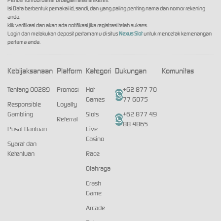
Pencet tombol daftar di bagian atas artikel Ini.
Isi Data berbentuk pemakai id, sandi, dan yang paling penting nama dan nomor rekening
anda.
klik verifikasi dan akan ada notifikasi jika registrasi telah sukses.
Login dan melakukan deposit pertamamu di situs
Nexus Slot
untuk mencetak kemenangan
pertama anda.
Kebijaksanaan
Platform
Kategori
Dukungan
Komunitas
Tentang QQ289
Promosi
Hot
+62 877 70
Games
77 6075
Responsible
Loyalty
Gambling
Slots
+62 877 49
Referral
88 4865
Pusat Bantuan
Live
Casino
Syarat dan
Ketentuan
Race
Olahraga
Crash
Game
Arcade