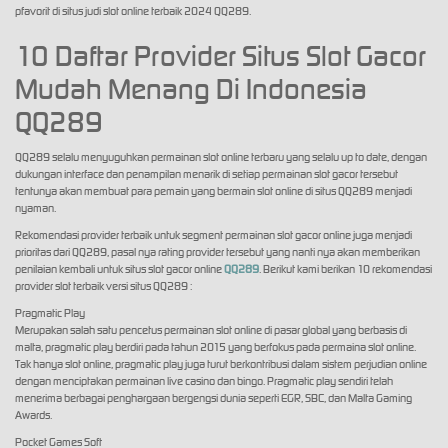
pfavorit di situs judi slot online terbaik 2024 QQ289.
10 Daftar Provider Situs Slot Gacor
Mudah Menang Di Indonesia
QQ289
QQ289 selalu menyuguhkan permainan slot online terbaru yang selalu up to date, dengan
dukungan interface dan penampilan menarik di setiap permainan slot gacor tersebut
tentunya akan membuat para pemain yang bermain slot online di situs QQ289 menjadi
nyaman.
Rekomendasi provider terbaik untuk segment permainan slot gacor online juga menjadi
prioritas dari QQ289, pasal nya rating provider tersebut yang nanti nya akan memberikan
penilaian kembali untuk situs slot gacor online
QQ289
. Berikut kami berikan 10 rekomendasi
provider slot terbaik versi situs QQ289 :
Pragmatic Play
Merupakan salah satu pencetus permainan slot online di pasar global yang berbasis di
malta, pragmatic play berdiri pada tahun 2015 yang berfokus pada permaina slot online.
Tak hanya slot online, pragmatic play juga turut berkontribusi dalam sistem perjudian online
dengan menciptakan permainan live casino dan bingo. Pragmatic play sendiri telah
menerima berbagai penghargaan bergengsi dunia seperti EGR, SBC, dan Malta Gaming
Awards.
Pocket Games Soft