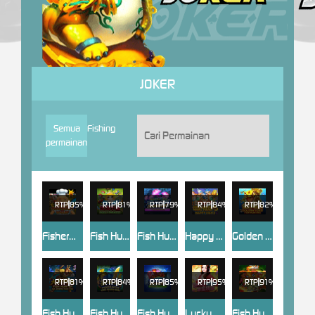
JOKER
Semua
Fishing
permainan
RTP
85%
RTP
81%
RTP
79%
RTP
84%
RTP
82%
Fisherman's Wharf
Fish Hunter Insect Paradise
Fish Hunter 2 EX-Pro
Happy Fish 5
Golden Toad Fish Hunting
RTP
81%
RTP
84%
RTP
85%
RTP
95%
RTP
91%
Fish Hunting: Da Sheng Nao Hai
Fish Hunting: Yao Qian Shu
Fish Hunter 2 EX-Novice
Lucky Wheel
Fish Hunter Monster Awaken