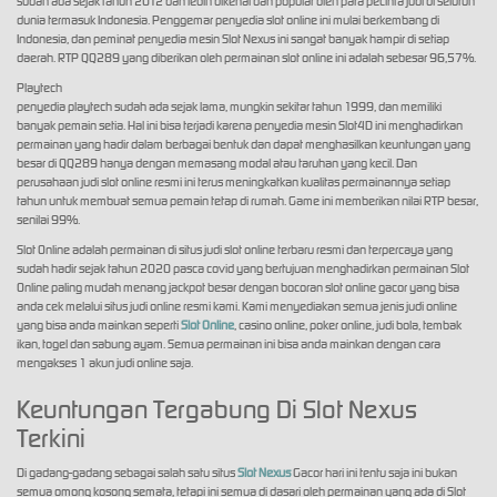
sudah ada sejak tahun 2012 dan lebih dikenal dan popular oleh para pecinta judi di seluruh
dunia termasuk Indonesia. Penggemar penyedia slot online ini mulai berkembang di
Indonesia, dan peminat penyedia mesin Slot Nexus ini sangat banyak hampir di setiap
daerah. RTP QQ289 yang diberikan oleh permainan slot online ini adalah sebesar 96,57%.
Playtech
penyedia playtech sudah ada sejak lama, mungkin sekitar tahun 1999, dan memiliki
banyak pemain setia. Hal ini bisa terjadi karena penyedia mesin Slot4D ini menghadirkan
permainan yang hadir dalam berbagai bentuk dan dapat menghasilkan keuntungan yang
besar di QQ289 hanya dengan memasang modal atau taruhan yang kecil. Dan
perusahaan judi slot online resmi ini terus meningkatkan kualitas permainannya setiap
tahun untuk membuat semua pemain tetap di rumah. Game ini memberikan nilai RTP besar,
senilai 99%.
Slot Online adalah permainan di situs judi slot online terbaru resmi dan terpercaya yang
sudah hadir sejak tahun 2020 pasca covid yang bertujuan menghadirkan permainan Slot
Online paling mudah menang jackpot besar dengan bocoran slot online gacor yang bisa
anda cek melalui situs judi online resmi kami. Kami menyediakan semua jenis judi online
yang bisa anda mainkan seperti
Slot Online
, casino online, poker online, judi bola, tembak
ikan, togel dan sabung ayam. Semua permainan ini bisa anda mainkan dengan cara
mengakses 1 akun judi online saja.
Keuntungan Tergabung Di Slot Nexus
Terkini
Di gadang-gadang sebagai salah satu situs
Slot Nexus
Gacor hari ini tentu saja ini bukan
semua omong kosong semata, tetapi ini semua di dasari oleh permainan yang ada di Slot