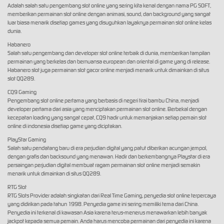
Adalah salah satu pengembang slot online yang sering kita kenal dengan nama PG SOFT,
memberikan permainan slot online dengan animasi, sound, dan background yang sangat
luar biasa menarik disetiap games yang disuguhkan layaknya permainan slot online kelas
dunia.
Habanero
Salah satu pengembang dan developer slot online terbaik di dunia, memberikan tampilan
permainan yang berkelas dan bernuansa european dan oriental di game yang di release.
Habanero slot juga permainan slot gacor online menjadi menarik untuk dimainkan di situs
slot QQ289.
CQ9 Gaming
Pengembang slot online pertama yang berbasis di negeri tirai bambu China, menjadi
developer pertama dari asia yang menciptakan permainan slot online. Berbekal dengan
kecepatan loading yang sangat cepat, CQ9 hadir untuk memanjakan setiap pemain slot
online di indonesia disetiap game yang diciptakan.
PlayStar Gaming
Salah satu pendatang baru di era perjudian digital yang patut diberikan acungan jempol,
dengan grafis dan backsound yang menawan. Hadir dan berkembangnya Playstar di era
persaingan perjudian digital membuat ragam permainan slot online menjadi semakin
menarik untuk dimainkan di situs QQ289.
RTG Slot
RTG Slots Provider adalah singkatan dari Real Time Gaming, penyedia slot online terpercaya
yang didirikan pada tahun 1998. Penyedia game ini sering memiliki tema dari China.
Penyedia ini terkenal di kawasan Asia karena terus-menerus menawarkan lebih banyak
jackpot kepada semua pemain. Anda harus mencoba permainan dari penyedia ini karena