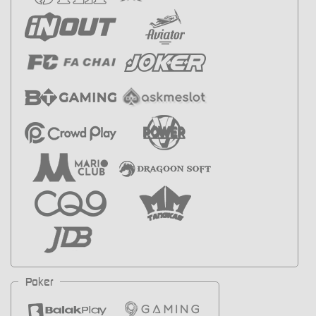
Poker