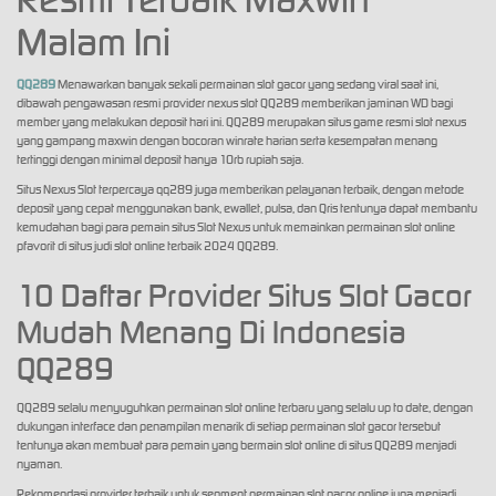
Malam Ini
QQ289
Menawarkan banyak sekali permainan slot gacor yang sedang viral saat ini,
dibawah pengawasan resmi provider nexus slot QQ289 memberikan jaminan WD bagi
member yang melakukan deposit hari ini. QQ289 merupakan situs game resmi slot nexus
yang gampang maxwin dengan bocoran winrate harian serta kesempatan menang
tertinggi dengan minimal deposit hanya 10rb rupiah saja.
Situs Nexus Slot terpercaya qq289 juga memberikan pelayanan terbaik, dengan metode
deposit yang cepat menggunakan bank, ewallet, pulsa, dan Qris tentunya dapat membantu
kemudahan bagi para pemain situs Slot Nexus untuk memainkan permainan slot online
pfavorit di situs judi slot online terbaik 2024 QQ289.
10 Daftar Provider Situs Slot Gacor
Mudah Menang Di Indonesia
QQ289
QQ289 selalu menyuguhkan permainan slot online terbaru yang selalu up to date, dengan
dukungan interface dan penampilan menarik di setiap permainan slot gacor tersebut
tentunya akan membuat para pemain yang bermain slot online di situs QQ289 menjadi
nyaman.
Rekomendasi provider terbaik untuk segment permainan slot gacor online juga menjadi