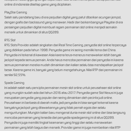
online di indonesia disetiap game yang diciptakan.
PlayStar Gaming
Salah satu pendatang baru di era perjudian digital yang patut diberikan acungan jempol,
dengan grafis dan backsound yang menawan. Hadir dan berkembangnya Playstar di era
persaingan perjudian digital membuat ragam permainan slot online menjadi semakin
menarik untuk dimainkan di situs QQ289.
RTG Slot
RTG Slots Provider adalah singkatan dari Real Time Gaming, penyedia slot online terpercaya
yang didirikan pada tahun 1998. Penyedia game ini sering memiliki tema dari China.
Penyedia ini terkenal di kawasan Asia karena terus-menerus menawarkan lebih banyak
jackpot kepada semua pemain. Anda harus mencoba permainan dari penyedia ini karena
semua permainan mereka mudah dimainkan dan kalian selalu bisa mendapatkan jackpot
besar. Karena game ini, banyak yang belum mengetahuinya. Nilai RTP dari permainan ini
senilai 92,55%.
Spade Gaming
Ini adalah salah satu pencipta permainan mesin slot online untuk perusahaan slot online
yang mungkin sudah ada dari tahun 2016 atau 2017. Penyedia game Slot Nexus ini juga
merupakan penyedia yang populer dan sering dimainkan oleh pecinta judi online.
Perusahaan ini berbasis di daerah malta, jadi penyedia ini bisa sangat terkenal karena
banyaknya jackpot yang ditawarkannya yang tidak pernah egois dan selalu
menguntungkan. Mungkin kalian baru mengenal dunia mesin slot online dan bisa langsung
mencoba permainan yang tersedia dari penyedia spadegaming ini di situs QQ289.
Penyedia ini juga memiliki tingkat keamanan yang tinggi dan selalu menawarkan
permainan yang lebih bagus dan menarik. Provider game ini juga memberikan nilai RTP