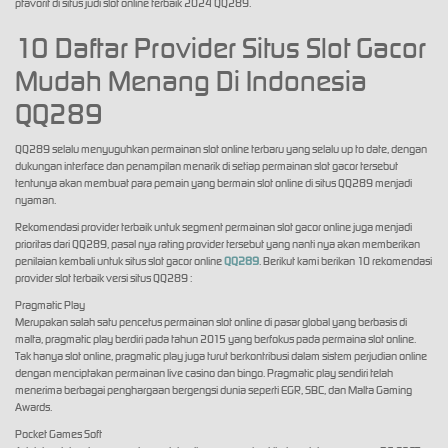
pfavorit di situs judi slot online terbaik 2024 QQ289.
10 Daftar Provider Situs Slot Gacor
Mudah Menang Di Indonesia
QQ289
QQ289 selalu menyuguhkan permainan slot online terbaru yang selalu up to date, dengan
dukungan interface dan penampilan menarik di setiap permainan slot gacor tersebut
tentunya akan membuat para pemain yang bermain slot online di situs QQ289 menjadi
nyaman.
Rekomendasi provider terbaik untuk segment permainan slot gacor online juga menjadi
prioritas dari QQ289, pasal nya rating provider tersebut yang nanti nya akan memberikan
penilaian kembali untuk situs slot gacor online
QQ289
. Berikut kami berikan 10 rekomendasi
provider slot terbaik versi situs QQ289 :
Pragmatic Play
Merupakan salah satu pencetus permainan slot online di pasar global yang berbasis di
malta, pragmatic play berdiri pada tahun 2015 yang berfokus pada permaina slot online.
Tak hanya slot online, pragmatic play juga turut berkontribusi dalam sistem perjudian online
dengan menciptakan permainan live casino dan bingo. Pragmatic play sendiri telah
menerima berbagai penghargaan bergengsi dunia seperti EGR, SBC, dan Malta Gaming
Awards.
Pocket Games Soft