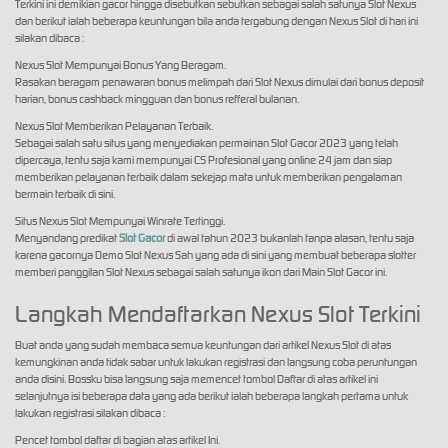
Terkini ini demikian gacor hingga disebutkan sebutkan sebagai salah satunya Slot Nexus
dan berikut ialah beberapa keuntungan bila anda tergabung dengan Nexus Slot di hari ini
silakan dibaca :
Nexus Slot Mempunyai Bonus Yang Beragam.
Rasakan beragam penawaran bonus melimpah dari Slot Nexus dimulai dari bonus deposit
harian, bonus cashback mingguan dan bonus refferal bulanan.
Nexus Slot Memberikan Pelayanan Terbaik.
Sebagai salah satu situs yang menyediakan permainan Slot Gacor 2023 yang telah
dipercaya, tentu saja kami mempunyai CS Profesional yang online 24 jam dan siap
memberikan pelayanan terbaik dalam sekejap mata untuk memberikan pengalaman
bermain terbaik di sini.
Situs Nexus Slot Mempunyai Winrate Tertinggi.
Menyandang predikat
Slot Gacor
di awal tahun 2023 bukanlah tanpa alasan, tentu saja
karena gacornya Demo Slot Nexus Sah yang ada di sini yang membuat beberapa slotter
memberi panggilan Slot Nexus sebagai salah satunya ikon dari Main Slot Gacor ini.
Langkah Mendaftarkan Nexus Slot Terkini
Buat anda yang sudah membaca semua keuntungan dari artikel Nexus Slot di atas
kemungkinan anda tidak sabar untuk lakukan registrasi dan langsung coba peruntungan
anda disini. Bossku bisa langsung saja memencet tombol Daftar di atas artikel ini
selanjutnya isi beberapa data yang ada berikut ialah beberapa langkah pertama untuk
lakukan registrasi silakan dibaca :
Pencet tombol daftar di bagian atas artikel Ini.