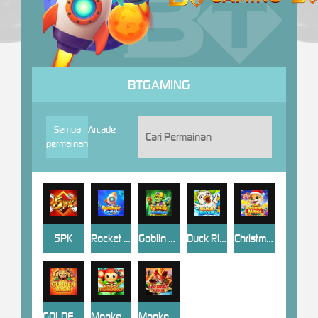
BTGAMING
Semua
Arcade
permainan
5PK
Rocket Crash
Goblin Treasure
Duck River
Christmas Mines
GOLDEN BASIN
Monkey Thunderbolt
Monkey King