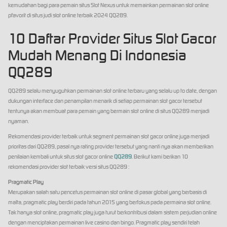
kemudahan bagi para pemain situs Slot Nexus untuk memainkan permainan slot online
pfavorit di situs judi slot online terbaik 2024 QQ289.
10 Daftar Provider Situs Slot Gacor
Mudah Menang Di Indonesia
QQ289
QQ289 selalu menyuguhkan permainan slot online terbaru yang selalu up to date, dengan
dukungan interface dan penampilan menarik di setiap permainan slot gacor tersebut
tentunya akan membuat para pemain yang bermain slot online di situs QQ289 menjadi
nyaman.
Rekomendasi provider terbaik untuk segment permainan slot gacor online juga menjadi
prioritas dari QQ289, pasal nya rating provider tersebut yang nanti nya akan memberikan
penilaian kembali untuk situs slot gacor online
QQ289
. Berikut kami berikan 10
rekomendasi provider slot terbaik versi situs QQ289 :
Pragmatic Play
Merupakan salah satu pencetus permainan slot online di pasar global yang berbasis di
malta, pragmatic play berdiri pada tahun 2015 yang berfokus pada permaina slot online.
Tak hanya slot online, pragmatic play juga turut berkontribusi dalam sistem perjudian online
dengan menciptakan permainan live casino dan bingo. Pragmatic play sendiri telah