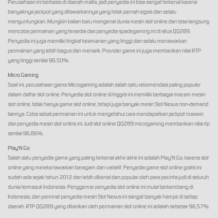
Perusahaan ini berbasis di daerah malta, jadi penyedia ini bisa sangat terkenal karena
banyaknya jackpot yang ditawarkannya yang tidak pernah egois dan selalu
menguntungkan. Mungkin kalian baru mengenal dunia mesin slot online dan bisa langsung
mencoba permainan yang tersedia dari penyedia spadegaming ini di situs QQ289.
Penyedia ini juga memiliki tingkat keamanan yang tinggi dan selalu menawarkan
permainan yang lebih bagus dan menarik. Provider game ini juga memberikan nilai RTP
yang tinggi senilai 96,50%.
Micro Gaming
Saat ini, perusahaan game Microgaming adalah salah satu rekomendasi paling populer
dalam daftar slot online. Penyedia slot online di Inggris ini memiliki berbagai macam mesin
slot online, tidak hanya game slot online, tetapi juga banyak mesin Slot Nexus non-demand
lainnya. Coba sekali permainan ini untuk mengetahui cara mendapatkan jackpot maxwin
dari penyedia mesin slot online ini. Judi slot online QQ289 microgaming memberikan nilai rtp
senilai 96,86%.
Play'N Go
Salah satu penyedia game yang paling terkenal akhir akhir ini adalah Play'N Go, karena slot
online yang mereka tawarkan beragam dan variatif. Penyedia game slot online gratis ini
sudah ada sejak tahun 2012 dan lebih dikenal dan popular oleh para pecinta judi di seluruh
dunia termasuk Indonesia. Penggemar penyedia slot online ini mulai berkembang di
Indonesia, dan peminat penyedia mesin Slot Nexus ini sangat banyak hampir di setiap
daerah. RTP QQ289 yang diberikan oleh permainan slot online ini adalah sebesar 96,57%.