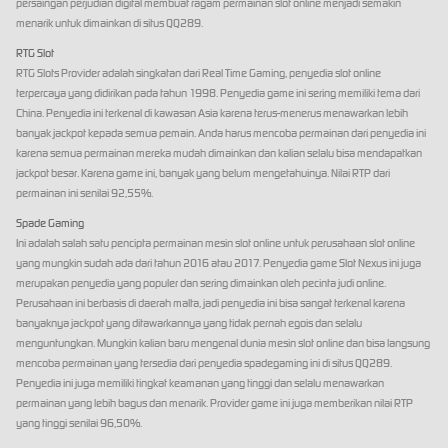
persaingan perjudian digital membuat ragam permainan slot online menjadi semakin
menarik untuk dimainkan di situs QQ289.
RTG Slot
RTG Slots Provider adalah singkatan dari Real Time Gaming, penyedia slot online
terpercaya yang didirikan pada tahun 1998. Penyedia game ini sering memiliki tema dari
China. Penyedia ini terkenal di kawasan Asia karena terus-menerus menawarkan lebih
banyak jackpot kepada semua pemain. Anda harus mencoba permainan dari penyedia ini
karena semua permainan mereka mudah dimainkan dan kalian selalu bisa mendapatkan
jackpot besar. Karena game ini, banyak yang belum mengetahuinya. Nilai RTP dari
permainan ini senilai 92,55%.
Spade Gaming
Ini adalah salah satu pencipta permainan mesin slot online untuk perusahaan slot online
yang mungkin sudah ada dari tahun 2016 atau 2017. Penyedia game Slot Nexus ini juga
merupakan penyedia yang populer dan sering dimainkan oleh pecinta judi online.
Perusahaan ini berbasis di daerah malta, jadi penyedia ini bisa sangat terkenal karena
banyaknya jackpot yang ditawarkannya yang tidak pernah egois dan selalu
menguntungkan. Mungkin kalian baru mengenal dunia mesin slot online dan bisa langsung
mencoba permainan yang tersedia dari penyedia spadegaming ini di situs QQ289.
Penyedia ini juga memiliki tingkat keamanan yang tinggi dan selalu menawarkan
permainan yang lebih bagus dan menarik. Provider game ini juga memberikan nilai RTP
yang tinggi senilai 96,50%.