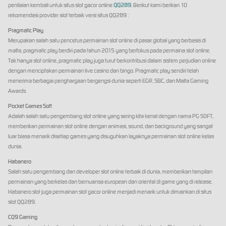
penilaian kembali untuk situs slot gacor online
QQ289
. Berikut kami berikan 10
rekomendasi provider slot terbaik versi situs QQ289 :
Pragmatic Play
Merupakan salah satu pencetus permainan slot online di pasar global yang berbasis di
malta, pragmatic play berdiri pada tahun 2015 yang berfokus pada permaina slot online.
Tak hanya slot online, pragmatic play juga turut berkontribusi dalam sistem perjudian online
dengan menciptakan permainan live casino dan bingo. Pragmatic play sendiri telah
menerima berbagai penghargaan bergengsi dunia seperti EGR, SBC, dan Malta Gaming
Awards.
Pocket Games Soft
Adalah salah satu pengembang slot online yang sering kita kenal dengan nama PG SOFT,
memberikan permainan slot online dengan animasi, sound, dan background yang sangat
luar biasa menarik disetiap games yang disuguhkan layaknya permainan slot online kelas
dunia.
Habanero
Salah satu pengembang dan developer slot online terbaik di dunia, memberikan tampilan
permainan yang berkelas dan bernuansa european dan oriental di game yang di release.
Habanero slot juga permainan slot gacor online menjadi menarik untuk dimainkan di situs
slot QQ289.
CQ9 Gaming