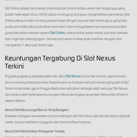
Slot Online adalah permainan di situs judi slot online terbaru resmi dan terpercaya yang
sudah hadir sejak tahun 2020 pasca covid yang bertujuan menghadirkan permainan Slot
Online paling mudah menang jackpot besar dengan bocoran slot online gacor yang bisa
anda cek melalui situs judi online resmi kami. Kami menyediakan semua jenis judi online
yang bisa anda mainkan seperti
Slot Online
, casino online, poker online, judi bola, tembak
ikan, togel dan sabung ayam. Semua permainan ini bisa anda mainkan dengan cara
mengakses 1 akun judi online saja.
Keuntungan Tergabung Di Slot Nexus
Terkini
Di gadang-gadang sebagai salah satu situs
Slot Nexus
Gacor hari ini tentu saja ini bukan
semua omong kosong semata, tetapi ini semua di dasari oleh permainan yang ada di Slot
Terkini ini demikian gacor hingga disebutkan sebutkan sebagai salah satunya Slot Nexus
dan berikut ialah beberapa keuntungan bila anda tergabung dengan Nexus Slot di hari ini
silakan dibaca :
Nexus Slot Mempunyai Bonus Yang Beragam.
Rasakan beragam penawaran bonus melimpah dari Slot Nexus dimulai dari bonus deposit
harian, bonus cashback mingguan dan bonus refferal bulanan.
Nexus Slot Memberikan Pelayanan Terbaik.