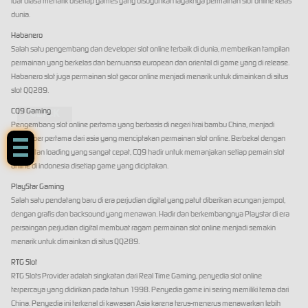
luar biasa menarik disetiap games yang disuguhkan layaknya permainan slot online kelas
dunia.
Habanero
Salah satu pengembang dan developer slot online terbaik di dunia, memberikan tampilan
permainan yang berkelas dan bernuansa european dan oriental di game yang di release.
Habanero slot juga permainan slot gacor online menjadi menarik untuk dimainkan di situs
slot QQ289.
CQ9 Gaming
CLICK
Pengembang slot online pertama yang berbasis di negeri tirai bambu China, menjadi
developer pertama dari asia yang menciptakan permainan slot online. Berbekal dengan
kecepatan loading yang sangat cepat, CQ9 hadir untuk memanjakan setiap pemain slot
online di indonesia disetiap game yang diciptakan.
PlayStar Gaming
Salah satu pendatang baru di era perjudian digital yang patut diberikan acungan jempol,
dengan grafis dan backsound yang menawan. Hadir dan berkembangnya Playstar di era
persaingan perjudian digital membuat ragam permainan slot online menjadi semakin
menarik untuk dimainkan di situs QQ289.
RTG Slot
RTG Slots Provider adalah singkatan dari Real Time Gaming, penyedia slot online
terpercaya yang didirikan pada tahun 1998. Penyedia game ini sering memiliki tema dari
China. Penyedia ini terkenal di kawasan Asia karena terus-menerus menawarkan lebih