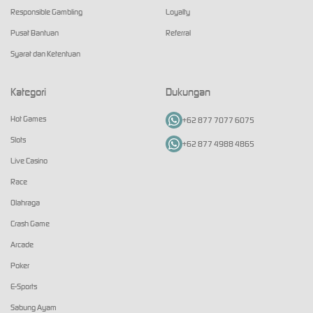
Responsible Gambling
Loyalty
Pusat Bantuan
Referral
Syarat dan Ketentuan
Kategori
Dukungan
Hot Games
+62 877 7077 6075
Slots
+62 877 4988 4865
Live Casino
Race
Olahraga
Crash Game
Arcade
Poker
E-Sports
Sabung Ayam