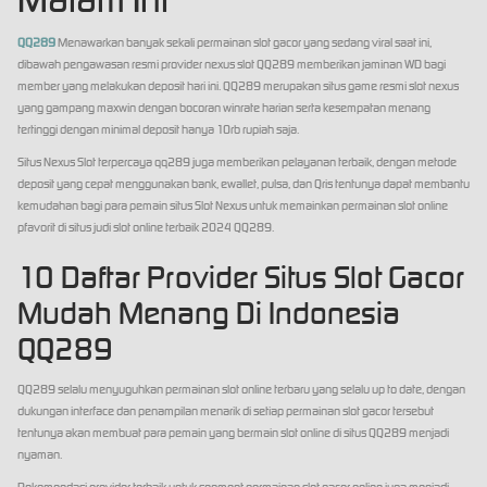
QQ289
Menawarkan banyak sekali permainan slot gacor yang sedang viral saat ini,
dibawah pengawasan resmi provider nexus slot QQ289 memberikan jaminan WD bagi
member yang melakukan deposit hari ini. QQ289 merupakan situs game resmi slot nexus
yang gampang maxwin dengan bocoran winrate harian serta kesempatan menang
tertinggi dengan minimal deposit hanya 10rb rupiah saja.
Situs Nexus Slot terpercaya qq289 juga memberikan pelayanan terbaik, dengan metode
deposit yang cepat menggunakan bank, ewallet, pulsa, dan Qris tentunya dapat membantu
kemudahan bagi para pemain situs Slot Nexus untuk memainkan permainan slot online
pfavorit di situs judi slot online terbaik 2024 QQ289.
10 Daftar Provider Situs Slot Gacor
Mudah Menang Di Indonesia
QQ289
QQ289 selalu menyuguhkan permainan slot online terbaru yang selalu up to date, dengan
dukungan interface dan penampilan menarik di setiap permainan slot gacor tersebut
tentunya akan membuat para pemain yang bermain slot online di situs QQ289 menjadi
nyaman.
Rekomendasi provider terbaik untuk segment permainan slot gacor online juga menjadi