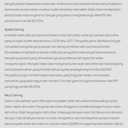
banyak jackpot kepada semua pemain. Anda harus mencoba permainan dari penyedia ini
karena semua permainan mereka mudah dimainkan dan kalian selalu bisa mendapatkan
jackpot besar. Karena game ini, banyak yang belum mengetahuinya. Nilai RTP dari
permainan ini senilai 92,55%.
Spade Gaming
Ini adalah salah satu pencipta permainan mesin slot online untuk perusahaan slot online
yang mungkin sudah ada dari tahun 2016 atau 2017. Penyedia game Slot Nexus ini juga
merupakan penyedia yang populer dan sering dimainkan oleh pecinta judi online.
Perusahaan ini berbasis di daerah malta, jadi penyedia ini bisa sangat terkenal karena
banyaknya jackpot yang ditawarkannya yang tidak pernah egois dan selalu
menguntungkan. Mungkin kalian baru mengenal dunia mesin slot online dan bisa langsung
mencoba permainan yang tersedia dari penyedia spadegaming ini di situs QQ289.
Penyedia ini juga memiliki tingkat keamanan yang tinggi dan selalu menawarkan
permainan yang lebih bagus dan menarik. Provider game ini juga memberikan nilai RTP
yang tinggi senilai 96,50%.
Micro Gaming
Saat ini, perusahaan game Microgaming adalah salah satu rekomendasi paling populer
dalam daftar slot online. Penyedia slot online di Inggris ini memiliki berbagai macam mesin
slot online, tidak hanya game slot online, tetapi juga banyak mesin Slot Nexus non-demand
lainnya. Coba sekali permainan ini untuk mengetahui cara mendapatkan jackpot maxwin
dari penyedia mesin slot online ini. Judi slot online QQ289 microgaming memberikan nilai rtp