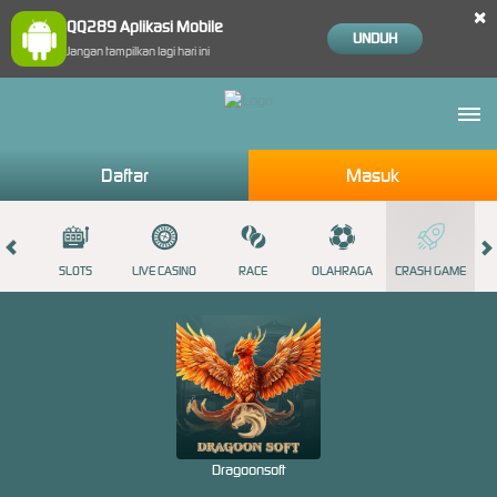
×
QQ289 Aplikasi Mobile
UNDUH
Jangan tampilkan lagi hari ini
Daftar
Masuk
MES
SLOTS
LIVE CASINO
RACE
OLAHRAGA
CRASH GAME
Dragoonsoft