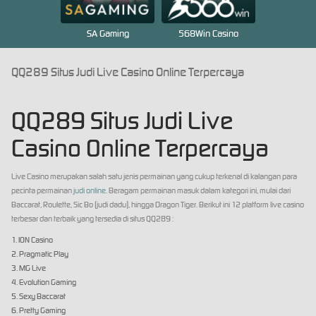
SA Gaming
568Win Casino
QQ289 Situs Judi Live Casino Online Terpercaya
QQ289 Situs Judi Live
Casino Online Terpercaya
Live Casino merupakan salah satu jenis permainan yang cukup terkenal di kalangan para
pecinta permainan
judi online
. Beragam permainan masuk dalam kategori ini, mulai dari
Baccarat, Roulette, Sic Bo (judi dadu), hingga Dragon Tiger. Berikut ini 12 platform live casino
terbesar dan terbaik yang tersedia di situs QQ289 :
1. ION Casino
2. Pragmatic Play
3. MG Live
4. Evolution Gaming
5. Sexy Baccarat
6. Pretty Gaming