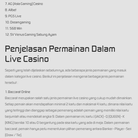
7. AG (Asia Gaming) Casino
8. Allbet
9. PGS Live
10. Dreamgaming
11. 568 Win
12. SV Venus Gaming Sabung Ayam
Penjelasan Permainan Dalam
Live Casino
Seperti yang telah dijelaskan sebelumnya, ada beberapa jenis permainan yang masuk
dalam kategori live casino. Berikut ini penjelasan mengenai berbagai jenis permainan
tersebut :
1. Baccarat Online
Baccarat merupakan salah satu jenis permainan live casino yang cukup mudah dimainkan.
Setiap pemain akan mendapatkan minimal 2 kartu dan maksimal 4 kartu, dimana nilai kartu
yang tertinggi dan dianggap sebagai pemenang adalah pemain yang memiliki nilai kartu
berjumlah atau mendekati angka 9. Dalam permainan ini, kartu J (JACK) - Q (QUEEN) - K
(KING) bernilai 10 atau 0 bergantung pada sisa kartu yang ada di meja. Dalam permainan
baccarat, pemain hanya perlu menentukan pilihan pemenang antara Banker - Player - Seri
(Draw / Tie).