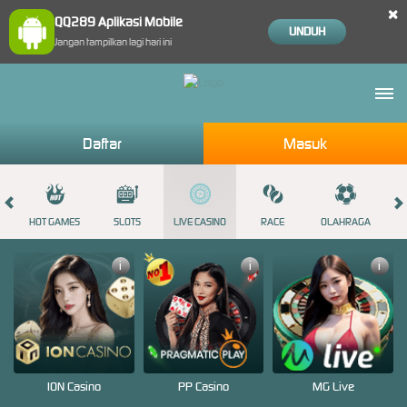
×
QQ289 Aplikasi Mobile
UNDUH
Jangan tampilkan lagi hari ini
Daftar
Masuk
HOT GAMES
SLOTS
LIVE CASINO
RACE
OLAHRAGA
CRA
i
i
i
ION Casino
PP Casino
MG Live