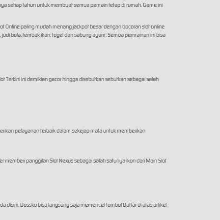
nya setiap tahun untuk membuat semua pemain tetap di rumah. Game ini
Slot Online paling mudah menang jackpot besar dengan bocoran slot online
ne, judi bola, tembak ikan, togel dan sabung ayam. Semua permainan ini bisa
lot Terkini ini demikian gacor hingga disebutkan sebutkan sebagai salah
berikan pelayanan terbaik dalam sekejap mata untuk memberikan
r memberi panggilan Slot Nexus sebagai salah satunya ikon dari Main Slot
disini. Bossku bisa langsung saja memencet tombol Daftar di atas artikel