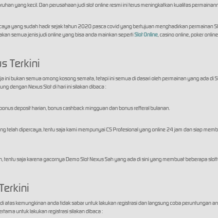
 yang kecil. Dan perusahaan judi slot online resmi ini terus meningkatkan kualitas permainan
terpercaya yang sudah hadir sejak tahun 2020 pasca covid yang bertujuan menghadirkan permainan 
iakan semua jenis judi online yang bisa anda mainkan seperti
Slot Online
, casino online, poker onli
s Terkini
saja ini bukan semua omong kosong semata, tetapi ini semua di dasari oleh permainan yang ada di S
g dengan Nexus Slot di hari ini silakan dibaca :
onus deposit harian, bonus cashback mingguan dan bonus refferal bulanan.
ng telah dipercaya, tentu saja kami mempunyai CS Profesional yang online 24 jam dan siap mem
 tentu saja karena gacornya Demo Slot Nexus Sah yang ada di sini yang membuat beberapa slotte
erkini
 atas kemungkinan anda tidak sabar untuk lakukan registrasi dan langsung coba peruntungan anda 
rtama untuk lakukan registrasi silakan dibaca :