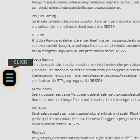
Pengembang slot online pertama yang berbasis di negeri tirai bambu China
pemain slot online di indonesia disetiap game yang diciptakan.
PlayStar Gaming
Salah satu pendatang baru di era perjudian digital yang patut diberikan 
menjadi semakin menarik untuk dimainkan di situs QQ289.
RTG Slot
RTG Slots Provider adalah singkatan dari Real Time Gaming, penyedia slot o
menawarkan lebih banyak jackpot kepada semua pemain. Anda harus menco
belum mengetahuinya. Nilai RTP dari permainan ini senilai 92,55%.
Spade Gaming
CLICK
Ini adalah salah satu pencipta permainan mesin slot online untuk perusah
judi online. Perusahaan ini berbasis di daerah malta, jadi penyedia ini b
bisa langsung mencoba permainan yang tersedia dari penyedia spadegaming 
memberikan nilai RTP yang tinggi senilai 96,50%.
Micro Gaming
Saat ini, perusahaan game Microgaming adalah salah satu rekomendasi paling 
Nexus non-demand lainnya. Coba sekali permainan ini untuk mengetahui cara
Play'N Go
Salah satu penyedia game yang paling terkenal akhir akhir ini adalah Play'N
pecinta judi di seluruh dunia termasuk Indonesia. Penggemar penyedia slot
online ini adalah sebesar 96,57%.
Playtech
penyedia playtech sudah ada sejak lama, mungkin sekitar tahun 1999, dan 