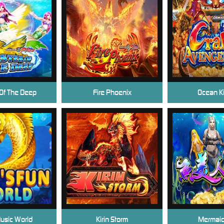
Of The Deep
Fire Phoenix
Ocean K
usic World
Kirin Storm
Mermaid