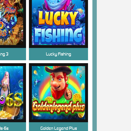
ing 3
Lucky Fishing
s-6s
Golden Legend Plus