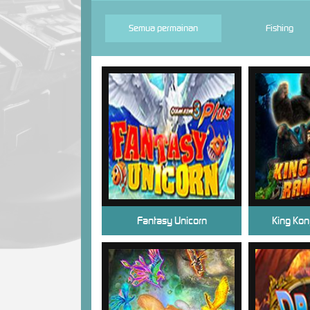
Semua permainan
Fishing
Fantasy Unicorn
King Ko