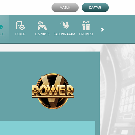
MASUK
DAFTAR
ADE
POKER
E-SPORTS
SABUNG AYAM
PROMOSI